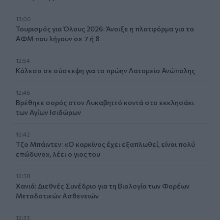
13:00
Τουρισμός για Όλους 2026: Άνοιξε η πλατφόρμα για τα
ΑΦΜ που λήγουν σε 7 ή 8
12:54
Κάλεσα σε σύσκεψη για το πρώην Λατομείο Ανώπολης
12:46
Βρέθηκε σορός στον Λυκαβηττό κοντά στο εκκλησάκι
των Αγίων Ισιδώρων
12:42
Τζο Μπάιντεν: «Ο καρκίνος έχει εξαπλωθεί, είναι πολύ
επώδυνο», λέει ο γιος του
12:38
Χανιά: Διεθνές Συνέδριο για τη Βιολογία των Φορέων
Μεταδοτικών Ασθενειών
12:33