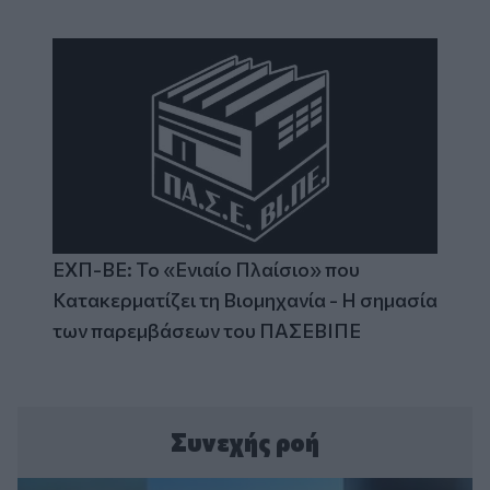
ΕΧΠ-ΒΕ: Το «Ενιαίο Πλαίσιο» που
Κατακερματίζει τη Βιομηχανία - Η σημασία
των παρεμβάσεων του ΠΑΣΕΒΙΠΕ
Συνεχής ροή