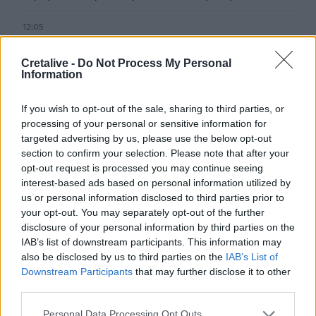
12:05
Κρήτη: Στην εισαγγελία ο φάκελος για τον τουρίστα με τις
ανήθικες προτάσεις - Τι λέει η ΕΛ.ΑΣ για τη 10χρονη
Cretalive -
Do Not Process My Personal
Information
11:56
«Η θάλασσα βάφτηκε καφέ»: Δυσοσμία και λύματα μια
If you wish to opt-out of the sale, sharing to third parties, or
"ανάσα" από το Κούλε (photos)
processing of your personal or sensitive information for
targeted advertising by us, please use the below opt-out
11:54
section to confirm your selection. Please note that after your
Φωτιά σε κτίριο στην Κουμουνδούρου: Πυροσβέστες
opt-out request is processed you may continue seeing
απεγκλώβισαν άτομο
interest-based ads based on personal information utilized by
us or personal information disclosed to third parties prior to
11:51
your opt-out. You may separately opt-out of the further
Στις Βρύσες το 2ο Φεστιβάλ Κρηνών με Μαρία Κώτη
disclosure of your personal information by third parties on the
Κωστή Αβυσσινό
IAB’s list of downstream participants. This information may
also be disclosed by us to third parties on the
IAB’s List of
11:44
Downstream Participants
that may further disclose it to other
Αυτά τα τρία ζώδια προσελκύουν σημαντική οικονομική
third parties.
επιτυχία τον Αύγουστο
Personal Data Processing Opt Outs