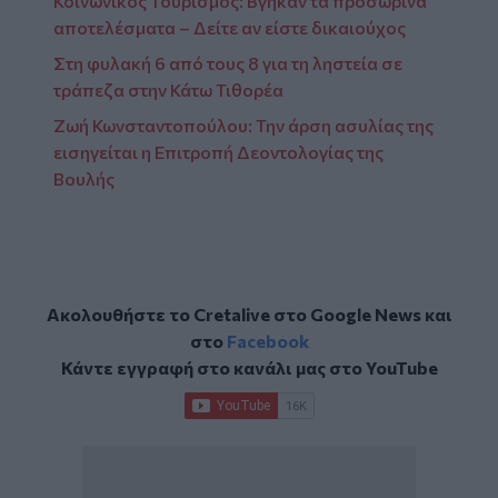
Κοινωνικός Τουρισμός: Βγήκαν τα προσωρινά
αποτελέσματα – Δείτε αν είστε δικαιούχος
Στη φυλακή 6 από τους 8 για τη ληστεία σε
τράπεζα στην Κάτω Τιθορέα
Ζωή Κωνσταντοπούλου: Την άρση ασυλίας της
εισηγείται η Επιτροπή Δεοντολογίας της
Βουλής
Ακολουθήστε το Cretalive στο
Google News
και
στο
Facebook
Κάντε εγγραφή στο κανάλι μας στο
YouTube