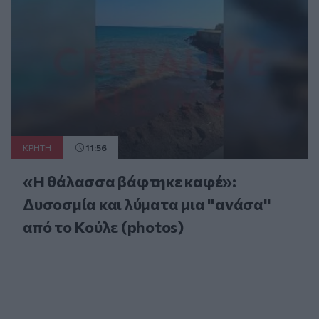
ΚΡΗΤΗ
11:56
«Η θάλασσα βάφτηκε καφέ»:
Δυσοσμία και λύματα μια "ανάσα"
από το Κούλε (photos)