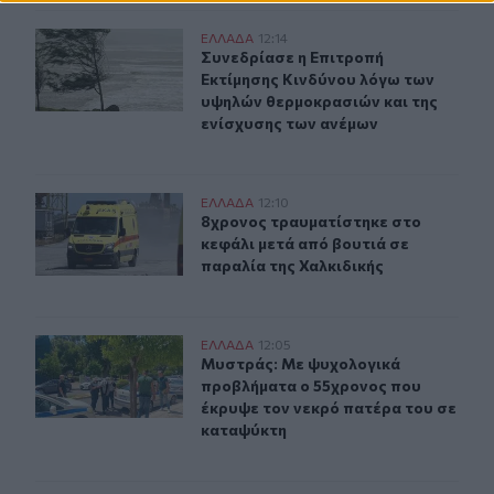
Συνεδρίασε η Επιτροπή Εκτίμησης Κινδύνου λόγω των υ
ΕΛΛAΔΑ
12:14
Συνεδρίασε η Επιτροπή Εκτίμησης 
Συνεδρίασε η Επιτροπή
Εκτίμησης Κινδύνου λόγω των
υψηλών θερμοκρασιών και της
ενίσχυσης των ανέμων
8χρονος τραυματίστηκε στο κεφάλι μετά από βουτιά σε
ΕΛΛAΔΑ
12:10
8χρονος τραυματίστηκε στο κεφάλι 
8χρονος τραυματίστηκε στο
κεφάλι μετά από βουτιά σε
παραλία της Χαλκιδικής
Μυστράς: Με ψυχολογικά προβλήματα ο 55χρονος που 
ΕΛΛAΔΑ
12:05
Μυστράς: Με ψυχολογικά προβλήμα
Μυστράς: Με ψυχολογικά
προβλήματα ο 55χρονος που
έκρυψε τον νεκρό πατέρα του σε
καταψύκτη