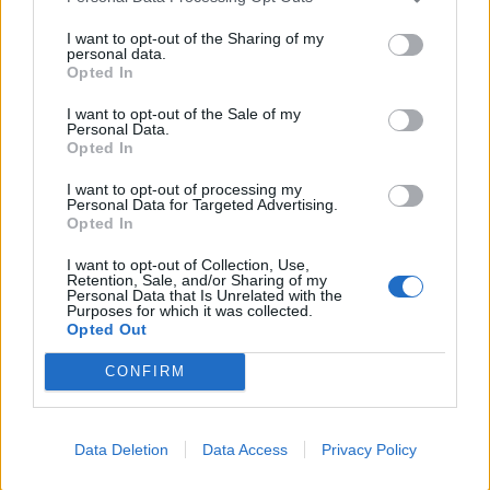
ΠΕΡΙΣΣΟΤΕΡΑ
I want to opt-out of the Sharing of my
personal data.
Opted In
I want to opt-out of the Sale of my
Personal Data.
Opted In
ΣΧΕΤΙΚA AΡΘΡΑ
I want to opt-out of processing my
Personal Data for Targeted Advertising.
Opted In
ΥΠΕΘΑ: Μηνιαία επανεξέταση για τους Patriot στη Σαο
ΕΛΛAΔΑ
13:19
ΥΠΕΘΑ: Μηνιαία επανεξέταση για το
ΥΠΕΘΑ: Μηνιαία επανεξέταση
I want to opt-out of Collection, Use,
Retention, Sale, and/or Sharing of my
για τους Patriot στη Σαουδική
Personal Data that Is Unrelated with the
Αραβία
Purposes for which it was collected.
Opted Out
CONFIRM
Βρέθηκε σορός στον Λυκαβηττό κοντά στο εκκλησάκι τ
ΕΛΛAΔΑ
12:46
Βρέθηκε σορός στον Λυκαβηττό κον
Βρέθηκε σορός στον Λυκαβηττό
κοντά στο εκκλησάκι των Αγίων
Ισιδώρων
Data Deletion
Data Access
Privacy Policy