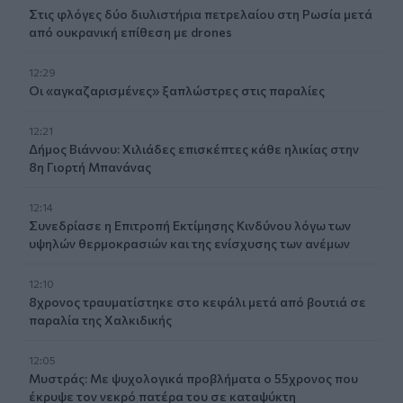
Στις φλόγες δύο διυλιστήρια πετρελαίου στη Ρωσία μετά
από ουκρανική επίθεση με drones
12:29
Οι «αγκαζαρισμένες» ξαπλώστρες στις παραλίες
12:21
Δήμος Βιάννου: Χιλιάδες επισκέπτες κάθε ηλικίας στην
8η Γιορτή Μπανάνας
12:14
Συνεδρίασε η Επιτροπή Εκτίμησης Κινδύνου λόγω των
υψηλών θερμοκρασιών και της ενίσχυσης των ανέμων
12:10
8χρονος τραυματίστηκε στο κεφάλι μετά από βουτιά σε
παραλία της Χαλκιδικής
12:05
Μυστράς: Με ψυχολογικά προβλήματα ο 55χρονος που
έκρυψε τον νεκρό πατέρα του σε καταψύκτη