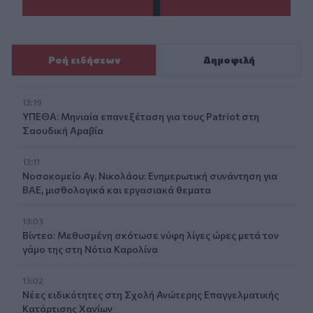
Ροή ειδήσεων
Δημοφιλή
13:19
ΥΠΕΘΑ: Μηνιαία επανεξέταση για τους Patriot στη
Σαουδική Αραβία
13:11
Νοσοκομείο Αγ. Νικολάου: Ενημερωτική συνάντηση για
ΒΑΕ, μισθολογικά και εργασιακά θεματα
13:03
Βίντεο: Μεθυσμένη σκότωσε νύφη λίγες ώρες μετά τον
γάμο της στη Νότια Καρολίνα
13:02
Νέες ειδικότητες στη Σχολή Ανώτερης Επαγγελματικής
Κατάρτισης Χανίων