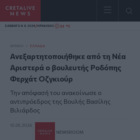
Homepage
/
33 °C
ΣAΒΒΑΤΟ 8.8.2026
ΗΡΑΚΛΕΙΟ
ΑΡΧΙΚΗ
/
ΕΛΛΆΔΑ
Ανεξαρτητοποιήθηκε από τη Νέα
Αριστερά ο βουλευτής Ροδόπης
Φερχάτ Οζγκιούρ
Την απόφασή του ανακοίνωσε ο
αντιπρόεδρος της Βουλής Βασίλης
Βιλιάρδος
15.05.2026
NEWSROOM