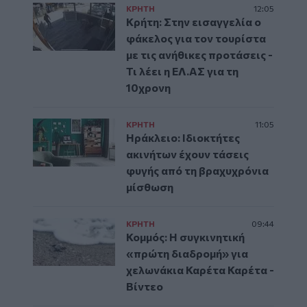
ΚΡΗΤΗ
12:05
Κρήτη: Στην εισαγγελία ο
φάκελος για τον τουρίστα
με τις ανήθικες προτάσεις -
Τι λέει η ΕΛ.ΑΣ για τη
10χρονη
ΚΡΗΤΗ
11:05
Ηράκλειο: Ιδιοκτήτες
ακινήτων έχουν τάσεις
φυγής από τη βραχυχρόνια
μίσθωση
ΚΡΗΤΗ
09:44
Κομμός: Η συγκινητική
«πρώτη διαδρομή» για
χελωνάκια Καρέτα Καρέτα -
Βίντεο