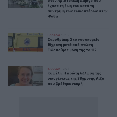
στον Αριστοτέλη Δαμίγο που
έχασε τη ζωή του κατά τη
συντριβή των ελικοπτέρων στην
Ψάθα
Σαμοθράκη: Στο νοσοκομείο 15χρονη μετά από πτώση – 
ΕΛΛAΔΑ
19:16
Σαμοθράκη: Στο νοσοκομείο 15χρονη
Σαμοθράκη: Στο νοσοκομείο
15χρονη μετά από πτώση –
Ειδοποίησε μόνη της το 112
Κυψέλη: Η πρώτη δήλωση της οικογένειας της 38χρονης
ΕΛΛAΔΑ
19:01
Κυψέλη: Η πρώτη δήλωση της οικογέ
Κυψέλη: Η πρώτη δήλωση της
οικογένειας της 38χρονης Λίζα
που βρέθηκε νεκρή