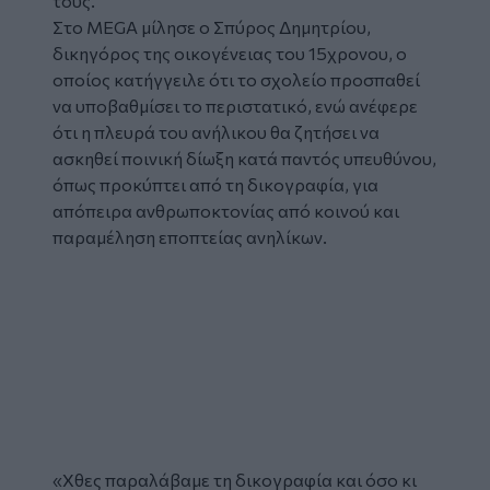
τους.
Στο MEGA μίλησε ο Σπύρος Δημητρίου,
δικηγόρος της οικογένειας του 15χρονου, ο
οποίος κατήγγειλε ότι το σχολείο προσπαθεί
να υποβαθμίσει το περιστατικό, ενώ ανέφερε
ότι η πλευρά του ανήλικου θα ζητήσει να
ασκηθεί ποινική δίωξη κατά παντός υπευθύνου,
όπως προκύπτει από τη δικογραφία, για
απόπειρα ανθρωποκτονίας από κοινού και
παραμέληση εποπτείας ανηλίκων.
«Χθες παραλάβαμε τη δικογραφία και όσο κι