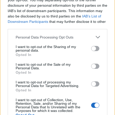
your opt-out. You may separately opt-out of the further
δεν είναι ατύχημα αλλά έγκλημα συνεχιζόμενο
disclosure of your personal information by third parties on the
IAB’s list of downstream participants. This information may
19:56
also be disclosed by us to third parties on the
IAB’s List of
Σε κλίμα οδύνης το ύστατο χαίρε στον Αριστοτέλη
Downstream Participants
that may further disclose it to other
Δαμίγο που έχασε τη ζωή του κατά τη συντριβή των
third parties.
ελικοπτέρων στην Ψάθα
Personal Data Processing Opt Outs
19:42
Χανιά: Εκδήλωση μνήμης για τα 81 χρόνια από τη
I want to opt-out of the Sharing of my
personal data.
Χιροσίμα και το Ναγκασάκι
Opted In
19:33
I want to opt-out of the Sale of my
Personal Data.
Σενετάκης για ΒΟΑΚ: «Η Κρήτη αποκτά επιτέλους έναν
Opted In
υπερσύγχρονο αυτοκινητόδρομο»
I want to opt-out of processing my
19:23
Personal Data for Targeted Advertising.
Opted In
Ρέθυμνο: 19 κτίρια κρίθηκαν «κόκκινα» μετά τις φονικές
πυρκαγιές
I want to opt-out of Collection, Use,
Retention, Sale, and/or Sharing of my
Personal Data that Is Unrelated with the
19:16
Purposes for which it was collected.
Σαμοθράκη: Στο νοσοκομείο 15χρονη μετά από πτώση –