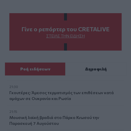
Γίνε ο ρεπόρτερ του CRETALIVE
ΣΤΕΊΛΕ ΤΗΝ ΕΊΔΗΣΗ
Ροή ειδήσεων
Δημοφιλή
21:30
Γκουτέρες: Άμεσος τερματισμός των επιθέσεων κατά
αμάχων σε Ουκρανία και Ρωσία
21:15
Μουσική λαϊκή βραδιά στο Πάρκο Κνωσού την
Παρασκευή 7 Αυγούστου