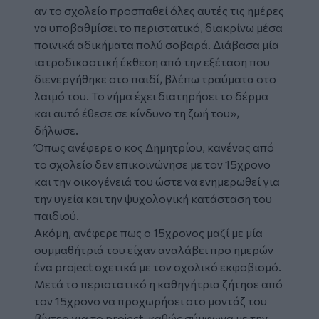
αν το σχολείο προσπαθεί όλες αυτές τις ημέρες
να υποβαθμίσει το περιστατικό, διακρίνω μέσα
ποινικά αδικήματα πολύ σοβαρά. Διάβασα μία
ιατροδικαστική έκθεση από την εξέταση που
διενεργήθηκε στο παιδί, βλέπω τραύματα στο
λαιμό του. Το νήμα έχει διατηρήσει το δέρμα
και αυτό έθεσε σε κίνδυνο τη ζωή του»,
δήλωσε.
Όπως ανέφερε ο κος Δημητρίου, κανένας από
το σχολείο δεν επικοινώνησε με τον 15χρονο
και την οικογένειά του ώστε να ενημερωθεί για
την υγεία και την ψυχολογική κατάσταση του
παιδιού.
Ακόμη, ανέφερε πως ο 15χρονος μαζί με μία
συμμαθήτριά του είχαν αναλάβει προ ημερών
ένα project σχετικά με τον σχολικό εκφοβισμό.
Μετά το περιστατικό η καθηγήτρια ζήτησε από
τον 15χρονο να προχωρήσει στο μοντάζ του
βίντεο για το project, καθώς σύμφωνα με την