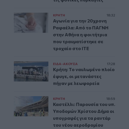
ΚΡΗΤΗ
18:32
Αγωνία για την 20χρονη
Ραφαέλα: Από το ΠΑΓΝΗ
στην Αθήνα η φοιτήτρια
που τραυματίστηκε σε
τροχαίο στο ΙΤΕ
ΕΙΔΑ-ΑΚΟΥΣΑ
17:28
Κρήτη: Το ναυλωμένο πλοίο
έφυγε, οι μετανάστες
πήγαν με λεωφορεία
ΚΡΗΤΗ
18:59
Καστέλλι: Παρουσία του υπ.
Υποδομών Χρίστου Δήμα οι
υπογραφές για τα ραντάρ
του νέου αεροδρομίου