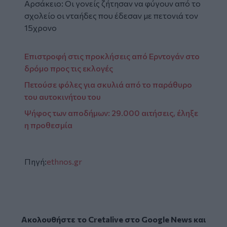
Αρσάκειο: Οι γονείς ζήτησαν να φύγουν από το
σχολείο οι νταήδες που έδεσαν με πετονιά τον
15χρονο
Επιστροφή στις προκλήσεις από Ερντογάν στο
δρόμο προς τις εκλογές
Πετούσε φόλες για σκυλιά από το παράθυρο
του αυτοκινήτου του
Ψήφος των αποδήμων: 29.000 αιτήσεις, έληξε
η προθεσμία
Πηγή:
ethnos.gr
Ακολουθήστε το Cretalive στο
Google News
και