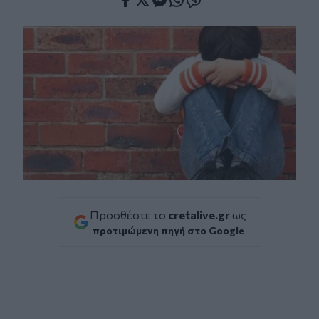
Facebook
Twitter
Messenger
Whatsapp
Viber
Προσθέστε το
cretalive.gr
ως
προτιμώμενη πηγή στο Google