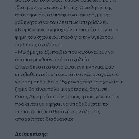
ίδια ήταν το… σωστό timing. Ο μαθητής της
απάντησε ότι το timing είναι άκυρο, με την
καθηγήτρια να του λέει πως υπερβάλλει.
«Νομίζω πως ανησυχούν περισσότερο για τη
φήμη του σχολείου, παρά για την υγεία του
παιδιού», σχολίασε.
«Μιλάμε για έξι παιδιά που κινδυνεύουν να
απομακρυνθούν από το σχολείο.
Επιχειρηματικά αυτό είναι ένα πλήγμα. Εάν
υποβαθμιστεί το περιστατικό και αναγκαστεί
να απομακρυνθεί ο 15χρονος από το σχολείο, η
ζημιά θα είναι πολύ μικρότερη», δήλωσε.
Ο κος Δημητρίου τόνισε πως η οικογένεια δεν
πρόκειται να αφήσει να υποβαθμιστεί το
περιστατικό και θα κινήσουν όλες τις
απαραίτητες διαδικασίες.
Δείτε επίσης: