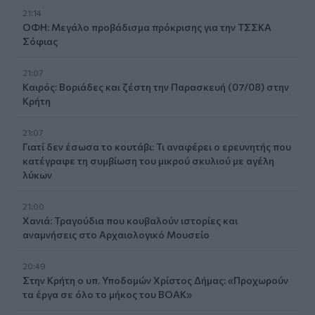
21:14
ΟΦΗ: Μεγάλο προβάδισμα πρόκρισης για την ΤΣΣΚΑ
Σόφιας
21:07
Καιρός: Βοριάδες και ζέστη την Παρασκευή (07/08) στην
Κρήτη
21:07
Γιατί δεν έσωσα το κουτάβι: Τι αναφέρει ο ερευνητής που
κατέγραφε τη συμβίωση του μικρού σκυλιού με αγέλη
λύκων
21:00
Χανιά: Τραγούδια που κουβαλούν ιστορίες και
αναμνήσεις στο Αρχαιολογικό Μουσείο
20:49
Στην Κρήτη ο υπ. Υποδομών Χρίστος Δήμας: «Προχωρούν
τα έργα σε όλο το μήκος του ΒΟΑΚ»