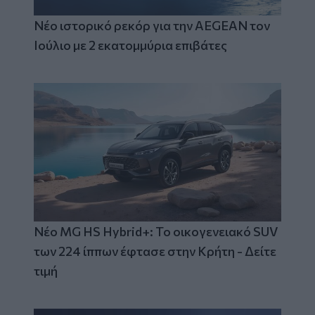
Νέο ιστορικό ρεκόρ για την AEGEAN τον
Ιούλιο με 2 εκατομμύρια επιβάτες
Νέο MG HS Hybrid+: Το οικογενειακό SUV
των 224 ίππων έφτασε στην Κρήτη - Δείτε
τιμή