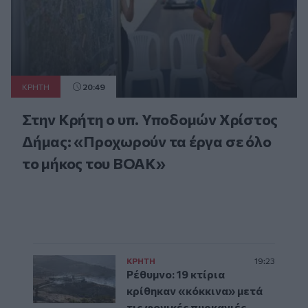
ΚΡΗΤΗ
20:49
Στην Κρήτη ο υπ. Υποδομών Χρίστος
Δήμας: «Προχωρούν τα έργα σε όλο
το μήκος του ΒΟΑΚ»
ΚΡΗΤΗ
19:23
Ρέθυμνο: 19 κτίρια
κρίθηκαν «κόκκινα» μετά
τις φονικές πυρκαγιές