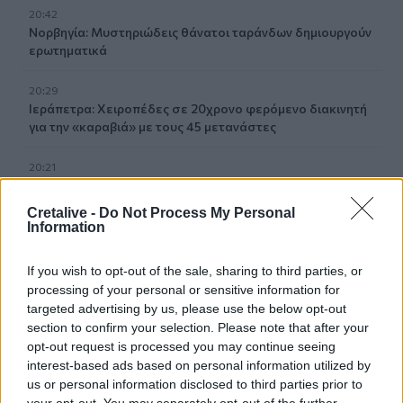
20:42
Νορβηγία: Μυστηριώδεις θάνατοι ταράνδων δημιουργούν
ερωτηματικά
20:29
Ιεράπετρα: Χειροπέδες σε 20χρονο φερόμενο διακινητή
για την «καραβιά» με τους 45 μετανάστες
20:21
Λιμάνι Ηρακλείου: Έμπλεξε ο κάβος στην προπέλα του
πλοίου!
Cretalive -
Do Not Process My Personal
Information
20:15
Γερμανία: Τουλάχιστον 25 τραυματίες, οι επτά σοβαρά,
If you wish to opt-out of the sale, sharing to third parties, or
από σύγκρουση δύο τραμ - Δείτε βίντεο
processing of your personal or sensitive information for
targeted advertising by us, please use the below opt-out
20:06
section to confirm your selection. Please note that after your
Οργανωτικό λίφτινγκ χρειάζονται οι δήμοι
opt-out request is processed you may continue seeing
interest-based ads based on personal information utilized by
19:57
us or personal information disclosed to third parties prior to
Ζ. Κωνσταντοπούλου για πυρκαγιές: Αυτό που συμβαίνει