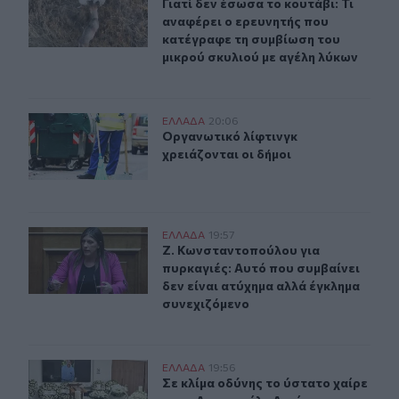
Γιατί δεν έσωσα το κουτάβι: Τι αν
Γιατί δεν έσωσα το κουτάβι: Τι
αναφέρει ο ερευνητής που
κατέγραφε τη συμβίωση του
μικρού σκυλιού με αγέλη λύκων
Οργανωτικό λίφτινγκ χρειάζονται οι δήμοι
ΕΛΛAΔΑ
20:06
Οργανωτικό λίφτινγκ χρειάζονται ο
Οργανωτικό λίφτινγκ
χρειάζονται οι δήμοι
Ζ. Κωνσταντοπούλου για πυρκαγιές: Αυτό που συμβαίνει
ΕΛΛAΔΑ
19:57
Ζ. Κωνσταντοπούλου για πυρκαγιές:
Ζ. Κωνσταντοπούλου για
πυρκαγιές: Αυτό που συμβαίνει
δεν είναι ατύχημα αλλά έγκλημα
συνεχιζόμενο
Σε κλίμα οδύνης το ύστατο χαίρε στον Αριστοτέλη Δαμί
ΕΛΛAΔΑ
19:56
Σε κλίμα οδύνης το ύστατο χαίρε σ
Σε κλίμα οδύνης το ύστατο χαίρε