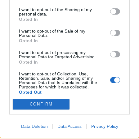
07:13
I want to opt-out of the Sharing of my
personal data.
Κίνδυνος πυρκαγιάς: Σε κατάσταση Red Code σήμερα η
Opted In
Κρήτη και άλλες έξι περιφέρειες
I want to opt-out of the Sale of my
Personal Data.
Opted In
ΠΕΡΙΣΣΟΤΕΡΑ
I want to opt-out of processing my
Personal Data for Targeted Advertising.
Opted In
I want to opt-out of Collection, Use,
Retention, Sale, and/or Sharing of my
ΣΧΕΤΙΚA AΡΘΡΑ
Personal Data that Is Unrelated with the
Purposes for which it was collected.
Opted Out
Τουρισμός για όλους 2026 -2027: Διαθέσιμη η πλατφόρ
ΕΛΛAΔΑ
08:57
CONFIRM
Τουρισμός για όλους 2026 -2027: Δ
Τουρισμός για όλους 2026
-2027: Διαθέσιμη η πλατφόρμα
για όλα τα ΑΦΜ
Data Deletion
Data Access
Privacy Policy