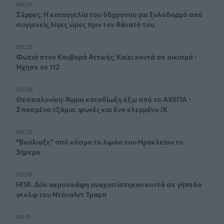
08:37
Σέρρες: Η καταγγελία του 66χρονου για ξυλοδαρμό από
συγγενείς λίγες ώρες πριν τον θάνατό του
08:32
Φωτιά στον Κουβαρά Αττικής: Καίει κοντά σε οικισμό -
Ήχησε το 112
08:28
Θεσσαλονίκη: Άγρια καταδίωξη έξω από το ΑΧΕΠΑ -
Σπασμένα τζάμια, φωνές και ένα κλεμμένο ΙΧ
08:25
"Βούλιαξε" από κόσμο το λιμάνι του Ηρακλείου το
3ήμερο
08:19
ΗΠΑ: Δύο αεροσκάφη αναχαιτίστηκαν κοντά σε γήπεδο
γκολφ του Ντόναλντ Τραμπ
08:15