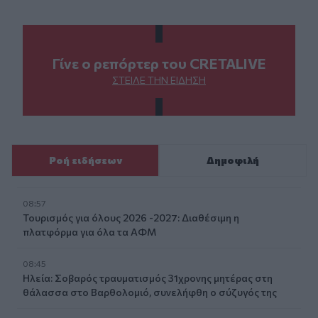
Γίνε ο ρεπόρτερ του CRETALIVE
ΣΤΕΊΛΕ ΤΗΝ ΕΊΔΗΣΗ
Ροή ειδήσεων
Δημοφιλή
08:57
Τουρισμός για όλους 2026 -2027: Διαθέσιμη η
πλατφόρμα για όλα τα ΑΦΜ
08:45
Ηλεία: Σοβαρός τραυματισμός 31χρονης μητέρας στη
θάλασσα στο Βαρθολομιό, συνελήφθη ο σύζυγός της