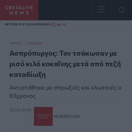
Homepage
/
28 °C
ΔΕΥΤΕΡΑ 10.8.2026
ΗΡΑΚΛΕΙΟ
ΑΡΧΙΚΗ
/
ΕΛΛΆΔΑ
Ασπρόπυργος: Τον τσάκωσαν με
μισό κιλό κοκαΐνης μετά από πεζή
καταδίωξη
Αντιστάθηκε με σπρωξιές και κλωτσιές ο
63χρονος
23.04.2026
NEWSROOM