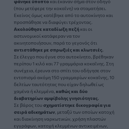
φάνηκε ύποπτο
και έκαναν σήμα στον οδηγό
(που μετέφερε την κοκαΐνη) να σταματήσει.
Εκείνος όμως κατέβηκε από το αυτοκίνητο και
προσπάθησε να διαφύγει τρέχοντας.
Ακολούθησε καταδίωξη πεζή
και οι
αστυνομικοί κατάφεραν να τον
ακινητοποιήσουν, παρά το γεγονός ότι
αντιστάθηκε με σπρωξιές και κλωτσιές.
Σε έλεγχο που έγινε στο αυτοκίνητο, βρέθηκαν
περίπου 1 κιλό και 77 γραμμάρια κοκαΐνης. Στη
συνέχεια, έρευνα στο σπίτι του οδήγησε στον
εντοπισμό ακόμη 150 γραμμαρίων κοκαΐνης, 10
δελτίων ταυτότητας που είχαν δηλωθεί ως
χαμένα ή κλεμμένα,
καθώς και δύο
διαβατηρίων αμφίβολης γνησιότητας.
Σε βάρος του
σχηματίστηκε δικογραφία για
σειρά αδικημάτων
, μεταξύ των οποίων κατοχή
και διακίνηση ναρκωτικών, χρήση πλαστών
εγγράφων, κατοχή κλεμμένων αντικειμένων,