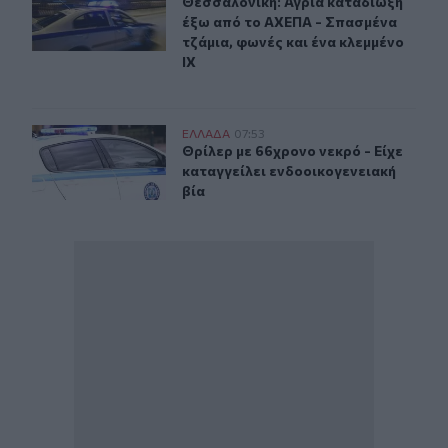
Θεσσαλονίκη: Άγρια καταδίωξη έξω 
Θεσσαλονίκη: Άγρια καταδίωξη
έξω από το ΑΧΕΠΑ - Σπασμένα
τζάμια, φωνές και ένα κλεμμένο
ΙΧ
Θρίλερ στις Σέρρες με 66χρονο νεκρό - Είχε καταγγείλε
ΕΛΛAΔΑ
07:53
Θρίλερ με 66χρονο νεκρό - Είχε κα
Θρίλερ με 66χρονο νεκρό - Είχε
καταγγείλει ενδοοικογενειακή
βία