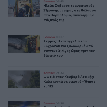
Ηλεία: Σοβαρός τραυματισμός 31χρονης μητέρας στη θ
ΕΛΛAΔΑ
08:45
Ηλεία: Σοβαρός τραυματισμός 31χρ
Ηλεία: Σοβαρός τραυματισμός
31χρονης μητέρας στη θάλασσα
στο Βαρθολομιό, συνελήφθη ο
σύζυγός της
Σέρρες: Η καταγγελία του 66χρονου για ξυλοδαρμό από 
ΕΛΛAΔΑ
08:37
Σέρρες: Η καταγγελία του 66χρονου
Σέρρες: Η καταγγελία του
66χρονου για ξυλοδαρμό από
συγγενείς λίγες ώρες πριν τον
θάνατό του
Φωτιά στον Κουβαρά Αττικής: Καίει κοντά σε οικισμό - 
ΕΛΛAΔΑ
08:32
Φωτιά στον Κουβαρά Αττικής: Καίει 
Φωτιά στον Κουβαρά Αττικής:
Καίει κοντά σε οικισμό - Ήχησε
το 112
Θεσσαλονίκη: Άγρια καταδίωξη έξω από το ΑΧΕΠΑ - Σπα
ΕΛΛAΔΑ
08:28