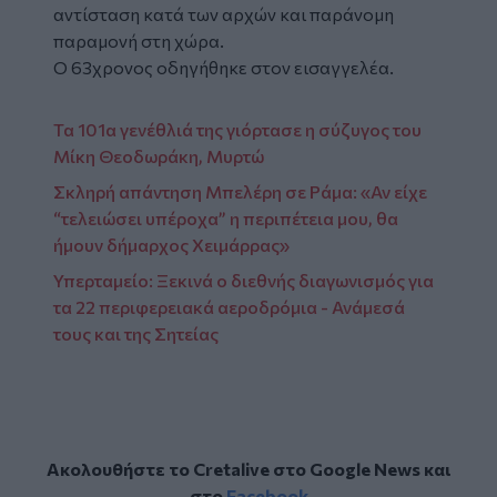
αντίσταση κατά των αρχών και παράνομη
παραμονή στη χώρα.
Ο 63χρονος οδηγήθηκε στον εισαγγελέα.
Τα 101α γενέθλιά της γιόρτασε η σύζυγος του
Μίκη Θεοδωράκη, Μυρτώ
Σκληρή απάντηση Μπελέρη σε Ράμα: «Αν είχε
“τελειώσει υπέροχα” η περιπέτεια μου, θα
ήμουν δήμαρχος Χειμάρρας»
Υπερταμείο: Ξεκινά ο διεθνής διαγωνισμός για
τα 22 περιφερειακά αεροδρόμια - Ανάμεσά
τους και της Σητείας
Ακολουθήστε το Cretalive στο
Google News
και
στο
Facebook