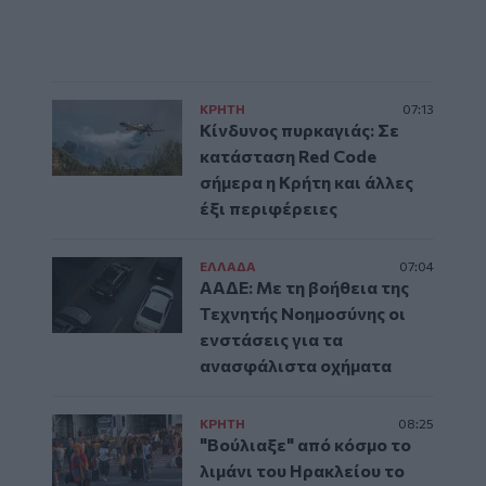
ΚΡΗΤΗ
07:13
Κίνδυνος πυρκαγιάς: Σε
κατάσταση Red Code
σήμερα η Κρήτη και άλλες
έξι περιφέρειες
ΕΛΛAΔΑ
07:04
ΑΑΔΕ: Με τη βοήθεια της
Τεχνητής Νοημοσύνης οι
ενστάσεις για τα
ανασφάλιστα οχήματα
ΚΡΗΤΗ
08:25
"Βούλιαξε" από κόσμο το
λιμάνι του Ηρακλείου το