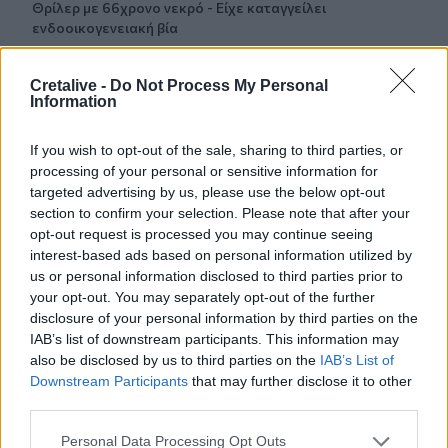
Θρίλερ με 66χρονο νεκρό - Είχε καταγγείλει
ενδοοικογενειακή βία
07:46
Cretalive -
Do Not Process My Personal
Το Ιράν αξιώνει οι ΗΠΑ να δεχτούν «όλους» τους όρους
Information
του για να ξανανοίξει το Ορμούζ
If you wish to opt-out of the sale, sharing to third parties, or
07:39
processing of your personal or sensitive information for
Απεσωκάρι: Ο Πολιτιστικός Σύλλογος πήρε το όνομα του
targeted advertising by us, please use the below opt-out
Αλέξανδρου Δασκαλάκη
section to confirm your selection. Please note that after your
opt-out request is processed you may continue seeing
07:33
interest-based ads based on personal information utilized by
Οι πληρωμές από τον e-ΕΦΚΑ και τη ΔΥΠΑ από σήμερα
us or personal information disclosed to third parties prior to
έως τις 14 Αυγούστου
your opt-out. You may separately opt-out of the further
disclosure of your personal information by third parties on the
07:26
IAB’s list of downstream participants. This information may
Εορτολόγιο: Ποιοι γιορτάζουν σήμερα 10 Αυγούστου
also be disclosed by us to third parties on the
IAB’s List of
Downstream Participants
that may further disclose it to other
07:20
third parties.
Ανεβαίνει η θερμοκρασία στην Κρήτη - Βοριάδες έως 8
μποφόρ
Personal Data Processing Opt Outs