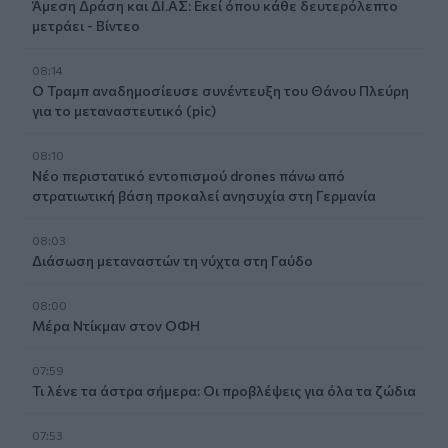
Άμεση Δράση και ΔΙ.ΑΣ: Εκεί όπου κάθε δευτερόλεπτο
μετράει - Βίντεο
08:14
Ο Τραμπ αναδημοσίευσε συνέντευξη του Θάνου Πλεύρη
για το μεταναστευτικό (pic)
08:10
Νέο περιστατικό εντοπισμού drones πάνω από
στρατιωτική βάση προκαλεί ανησυχία στη Γερμανία
08:03
Διάσωση μεταναστών τη νύχτα στη Γαύδο
08:00
Μέρα Ντίκμαν στον ΟΦΗ
07:59
Τι λένε τα άστρα σήμερα: Οι προβλέψεις για όλα τα ζώδια
07:53