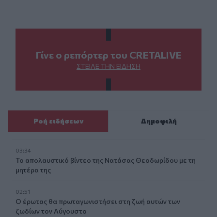
Γίνε ο ρεπόρτερ του CRETALIVE
ΣΤΕΊΛΕ ΤΗΝ ΕΊΔΗΣΗ
Ροή ειδήσεων
Δημοφιλή
03:34
Το απολαυστικό βίντεο της Νατάσας Θεοδωρίδου με τη
μητέρα της
02:51
Ο έρωτας θα πρωταγωνιστήσει στη ζωή αυτών των
ζωδίων τον Αύγουστο