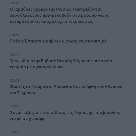
23:32
Οι «μαύρες χήρες» της Ρωσίας: Παντρεύονται
νεοσύλλεκτους πριν μεταβούν στο μέτωπο για να
εισπράξουν τις «παχυλές» αποζημιώσεις
23:25
Ρόδος: Έσπασε ο κάβος και τραυμάτισε ναυτικό
23:19
Τραγωδία στην Εύβοια: Νεκρός 37χρονος μετά από
τροχαίο με αγριογούρουνο
23:09
Φωτιές σε Σκύρο και Λακωνία: Συνελήφθησαν 63χρονη
και 71χρονος
23:07
Χανιά: ΕΔΕ για την υπόθεση της 75χρονης που βρέθηκε
νεκρή σε χωράφι
23:00