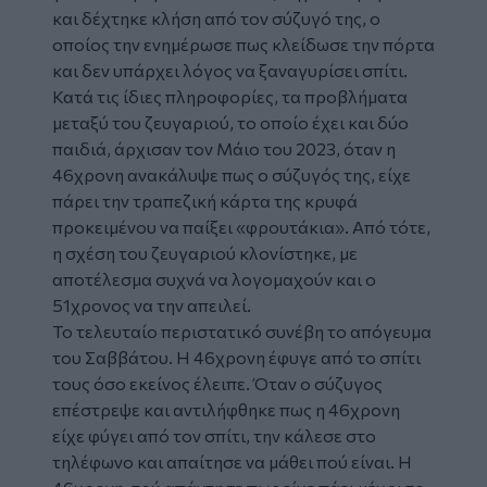
και δέχτηκε κλήση από τον σύζυγό της, ο
οποίος την ενημέρωσε πως κλείδωσε την πόρτα
και δεν υπάρχει λόγος να ξαναγυρίσει σπίτι.
Κατά τις ίδιες πληροφορίες, τα προβλήματα
μεταξύ του ζευγαριού, το οποίο έχει και δύο
παιδιά, άρχισαν τον Μάιο του 2023, όταν η
46χρονη ανακάλυψε πως ο σύζυγός της, είχε
πάρει την τραπεζική κάρτα της κρυφά
προκειμένου να παίξει «φρουτάκια». Από τότε,
η σχέση του ζευγαριού κλονίστηκε, με
αποτέλεσμα συχνά να λογομαχούν και ο
51χρονος να την απειλεί.
Το τελευταίο περιστατικό συνέβη το απόγευμα
του Σαββάτου. Η 46χρονη έφυγε από το σπίτι
τους όσο εκείνος έλειπε. Όταν ο σύζυγος
επέστρεψε και αντιλήφθηκε πως η 46χρονη
είχε φύγει από τον σπίτι, την κάλεσε στο
τηλέφωνο και απαίτησε να μάθει πού είναι. Η