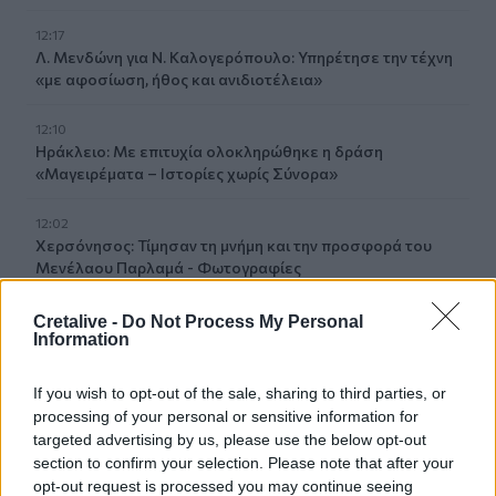
12:17
Λ. Μενδώνη για Ν. Καλογερόπουλο: Υπηρέτησε την τέχνη
«με αφοσίωση, ήθος και ανιδιοτέλεια»
12:10
Ηράκλειο: Με επιτυχία ολοκληρώθηκε η δράση
«Μαγειρέματα – Ιστορίες χωρίς Σύνορα»
12:02
Χερσόνησος: Τίμησαν τη μνήμη και την προσφορά του
Μενέλαου Παρλαμά - Φωτογραφίες
11:53
Cretalive -
Do Not Process My Personal
Information
Πάτρα: Παιδί 2,5 χρόνων έπεσε από μπαλκόνι - Δέντρο
του έσωσε τη ζωή
If you wish to opt-out of the sale, sharing to third parties, or
11:50
processing of your personal or sensitive information for
Ηράκλειο: Στο επίκεντρο έργα, Βικελαία και «έξυπνη
targeted advertising by us, please use the below opt-out
πόλη» στη Δημοτική Επιτροπή
section to confirm your selection. Please note that after your
opt-out request is processed you may continue seeing