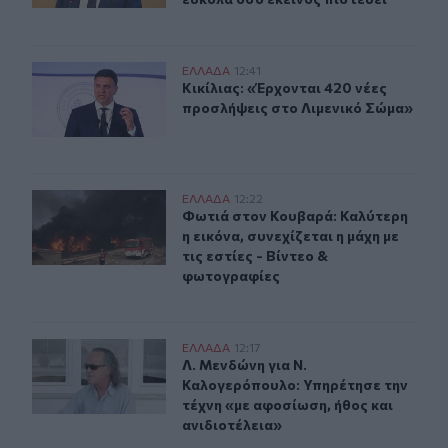
Κικίλιας: «Έρχονται 420 νέες προσλήψεις στο Λιμενικό
ΕΛΛAΔΑ
12:41
Κικίλιας: «Έρχονται 420 νέες προσ
Κικίλιας: «Έρχονται 420 νέες
προσλήψεις στο Λιμενικό Σώμα»
Φωτιά στον Κουβαρά: Καλύτερη η εικόνα, συνεχίζεται η 
ΕΛΛAΔΑ
12:22
Φωτιά στον Κουβαρά: Καλύτερη η εικ
Φωτιά στον Κουβαρά: Καλύτερη
η εικόνα, συνεχίζεται η μάχη με
τις εστίες - Βίντεο &
φωτογραφίες
Λ. Μενδώνη για Ν. Καλογερόπουλο: Υπηρέτησε την τέχνη
ΕΛΛAΔΑ
12:17
Λ. Μενδώνη για Ν. Καλογερόπουλο: 
Λ. Μενδώνη για Ν.
Καλογερόπουλο: Υπηρέτησε την
τέχνη «με αφοσίωση, ήθος και
ανιδιοτέλεια»