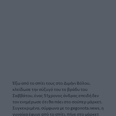
Έξω από το σπίτι τους στο Διμήνι Βόλου,
κλείδωσε την σύζυγό του το βράδυ του
Σαββάτου, ένας 51χρονος άνδρας επειδή δεν
τον ενημέρωσε ότι θα πάει στο σούπερ μάρκετ.
Συγκεκριμένα, σύμφωνα με το
gegonota.news
, η
γυναίκα έφυγε από το σπίτι, πήγε στο μάρκετ