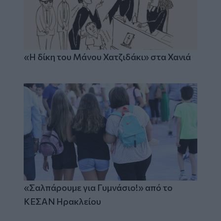
«Η δίκη του Μάνου Χατζιδάκι» στα Χανιά
«Σαλπάρουμε για Γυμνάσιο!» από το
ΚΕΣΑΝ Ηρακλείου