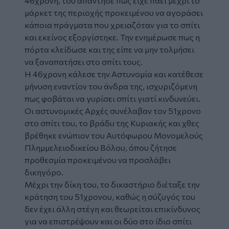
46χρονη, τού απάντησε πως είχε πάει μέχρι το
μάρκετ της περιοχής προκειμένου να αγοράσει
κάποια πράγματα που χρειαζόταν για το σπίτι
και εκείνος εξοργίστηκε. Την ενημέρωσε πως η
πόρτα κλείδωσε και της είπε να μην τολμήσει
να ξαναπατήσει στο σπίτι τους.
Η 46χρονη κάλεσε την Αστυνομία και κατέθεσε
μήνυση εναντίον του άνδρα της, ισχυριζόμενη
πως φοβάται να γυρίσει σπίτι γιατί κινδυνεύει.
Οι αστυνομικές Αρχές συνέλαβαν τον 51χρονο
στο σπίτι του, το βράδυ της Κυριακής και χθες
βρέθηκε ενώπιον του Αυτόφωρου Μονομελούς
Πλημμελειοδικείου Βόλου, όπου ζήτησε
προθεσμία προκειμένου να προσλάβει
δικηγόρο.
Μέχρι την δίκη του, το δικαστήριο διέταξε την
κράτηση του 51χρονου, καθώς η σύζυγός του
δεν έχει άλλη στέγη και θεωρείται επικίνδυνος
για να επιστρέψουν και οι δύο στο ίδιο σπίτι