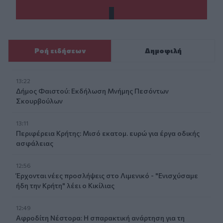
Ροή ειδήσεων
Δημοφιλή
13:22
Δήμος Φαιστού: Εκδήλωση Μνήμης Πεσόντων
Σκουρβούλων
13:11
Περιφέρεια Κρήτης: Μισό εκατομ. ευρώ για έργα οδικής
ασφάλειας
12:56
Έρχονται νέες προσλήψεις στο Λιμενικό - "Ενισχύσαμε
ήδη την Κρήτη" λέει ο Κικίλιας
12:49
Αφροδίτη Νέστορα: Η σπαρακτική ανάρτηση για τη