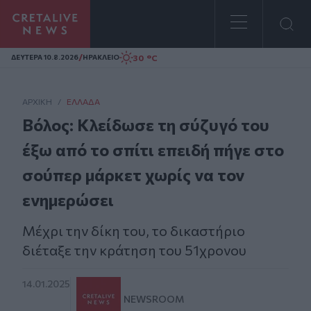
Homepage
/
30 °C
ΔΕΥΤΕΡΑ 10.8.2026
ΗΡΑΚΛΕΙΟ
ΑΡΧΙΚΗ
/
ΕΛΛΆΔΑ
Βόλος: Κλείδωσε τη σύζυγό του
έξω από το σπίτι επειδή πήγε στο
σούπερ μάρκετ χωρίς να τον
ενημερώσει
Μέχρι την δίκη του, το δικαστήριο
διέταξε την κράτηση του 51χρονου
14.01.2025
NEWSROOM