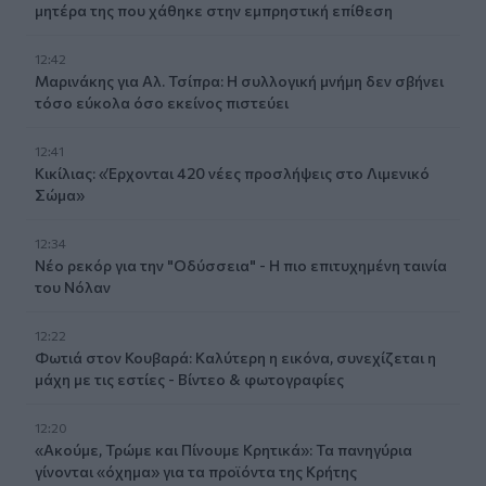
μητέρα της που χάθηκε στην εμπρηστική επίθεση
12:42
Μαρινάκης για Αλ. Τσίπρα: Η συλλογική μνήμη δεν σβήνει
τόσο εύκολα όσο εκείνος πιστεύει
12:41
Κικίλιας: «Έρχονται 420 νέες προσλήψεις στο Λιμενικό
Σώμα»
12:34
Νέο ρεκόρ για την "Οδύσσεια" - Η πιο επιτυχημένη ταινία
του Νόλαν
12:22
Φωτιά στον Κουβαρά: Καλύτερη η εικόνα, συνεχίζεται η
μάχη με τις εστίες - Βίντεο & φωτογραφίες
12:20
«Ακούμε, Τρώμε και Πίνουμε Κρητικά»: Τα πανηγύρια
γίνονται «όχημα» για τα προϊόντα της Κρήτης