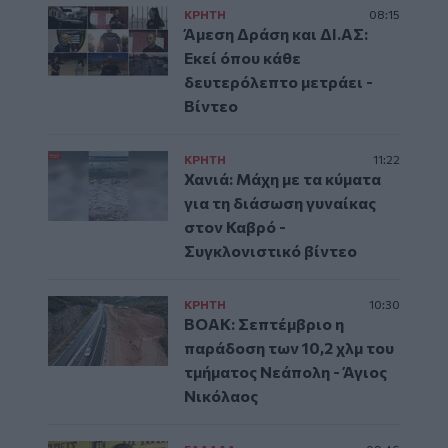
ΚΡΗΤΗ
08:15
Άμεση Δράση και ΔΙ.ΑΣ:
Εκεί όπου κάθε
δευτερόλεπτο μετράει -
Βίντεο
ΚΡΗΤΗ
11:22
Χανιά: Μάχη με τα κύματα
για τη διάσωση γυναίκας
στον Καβρό -
Συγκλονιστικό βίντεο
ΚΡΗΤΗ
10:30
ΒΟΑΚ: Σεπτέμβριο η
παράδοση των 10,2 χλμ του
τμήματος Νεάπολη - Άγιος
Νικόλαος