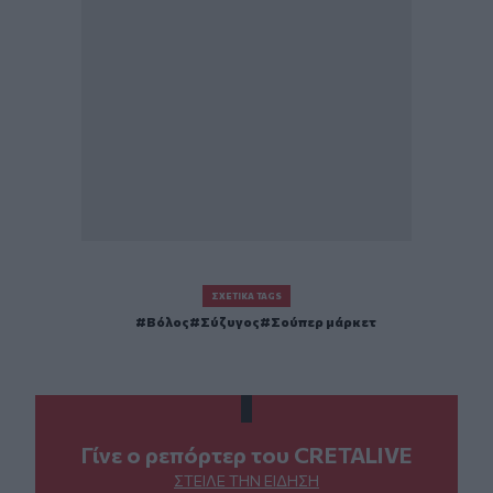
ΣΧΕΤΙΚΆ TAGS
Βόλος
Σύζυγος
Σούπερ μάρκετ
Γίνε ο ρεπόρτερ του CRETALIVE
ΣΤΕΊΛΕ ΤΗΝ ΕΊΔΗΣΗ