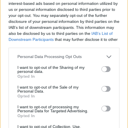
11:49
interest-based ads based on personal information utilized by
Σητεία: Ο Λευτέρης Σουλτάτος και η Βάσω Λασκαράκη
us or personal information disclosed to third parties prior to
συναντούν τις « Χρυσοχέρες»
your opt-out. You may separately opt-out of the further
disclosure of your personal information by third parties on the
11:45
IAB’s list of downstream participants. This information may
Εκδήλωση τιμής και μνήμης για τους 35 Εθνομάρτυρες στο
also be disclosed by us to third parties on the
IAB’s List of
Σάρχο
Downstream Participants
that may further disclose it to other
third parties.
11:42
Forbes: Οι καλύτεροι προορισμοί για συνταξιοδότηση
Personal Data Processing Opt Outs
στο εξωτερικό το 2026 - Τι γράφει για την Ελλάδα
I want to opt-out of the Sharing of my
personal data.
11:34
Opted In
Χανιά: Η παράδοση ζωντανεύει στους δρόμους των
Χανίων
I want to opt-out of the Sale of my
Personal Data.
Opted In
11:30
Μήλος: 33χρονος τουρίστας... εγκλωβίστηκε σε βράχο 20
I want to opt-out of processing my
Personal Data for Targeted Advertising.
μέτρων και τον διέσωσε το Λιμενικό τα ξημερώματα
Opted In
11:28
I want to opt-out of Collection, Use,