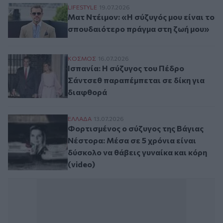
Ματ Ντέιμον: «Η σύζυγός μου είναι το σ
LIFESTYLE
19.07.2026
Ματ Ντέιμον: «Η σύζυγός μου είναι το
σπουδαιότερο πράγμα στη ζωή μου»
Ισπανία: Η σύζυγος του Πέδρο Σάντσεθ π
ΚΟΣΜΟΣ
16.07.2026
Ισπανία: Η σύζυγος του Πέδρο
Σάντσεθ παραπέμπεται σε δίκη για
διαφθορά
Φορτισμένος ο σύζυγος της Βάγιας Νέστορ
ΕΛΛAΔΑ
13.07.2026
Φορτισμένος ο σύζυγος της Βάγιας
Νέστορα: Μέσα σε 5 χρόνια είναι
δύσκολο να θάβεις γυναίκα και κόρη
(video)