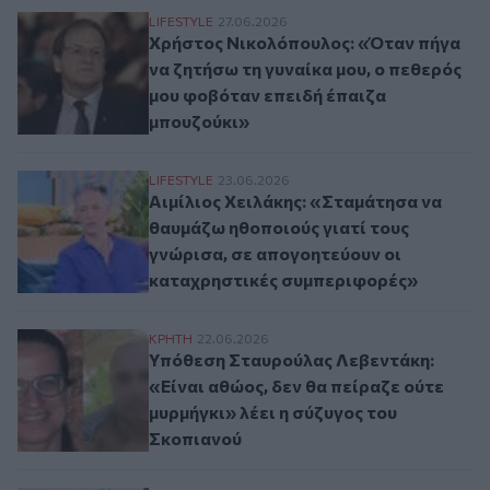
Χρήστος Νικολόπουλος: «Όταν πήγα να ζη
LIFESTYLE
27.06.2026
Χρήστος Νικολόπουλος: «Όταν πήγα
να ζητήσω τη γυναίκα μου, ο πεθερός
μου φοβόταν επειδή έπαιζα
μπουζούκι»
Αιμίλιος Χειλάκης: «Σταμάτησα να θαυμά
LIFESTYLE
23.06.2026
Αιμίλιος Χειλάκης: «Σταμάτησα να
θαυμάζω ηθοποιούς γιατί τους
γνώρισα, σε απογοητεύουν οι
καταχρηστικές συμπεριφορές»
Υπόθεση Σταυρούλας Λεβεντάκη: «Είναι αθ
ΚΡΗΤΗ
22.06.2026
Υπόθεση Σταυρούλας Λεβεντάκη:
«Είναι αθώος, δεν θα πείραζε ούτε
μυρμήγκι» λέει η σύζυγος του
Σκοπιανού