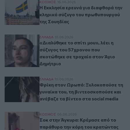
Η Εκκλησία ερευνά για διαφθορά την κλη
ΚΟΣΜΟΣ
16.06.2026
Η Εκκλησία ερευνά για διαφθορά την
κληρικό σύζυγο του πρωθυπουργού
της Σουηδίας
«Διαλύθηκε το σπίτι μου», λέει η σύζυγο
ΕΛΛAΔΑ
10.06.2026
«Διαλύθηκε το σπίτι μου», λέει η
σύζυγος του 57χρονου που
σκοτώθηκε σε τροχαίο στον Άγιο
Δημήτριο
Φρίκη στον Ωρωπό: Ξυλοκοπούσε τη γυναίκ
ΕΛΛAΔΑ
10.06.2026
Φρίκη στον Ωρωπό: Ξυλοκοπούσε τη
γυναίκα του, τη βιντεοσκοπούσε και
ανέβαζε τα βίντεο στα social media
Σοκ στην Άγκυρα: Κρέμασε από το παράθυ
ΚΟΣΜΟΣ
06.06.2026
Σοκ στην Άγκυρα: Κρέμασε από το
παράθυρο την κόρη του κρατώντας