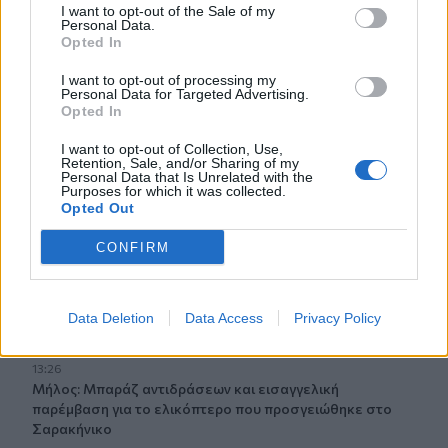
Βραζιλία: Ποδοσφαιριστής έπεσε στο... κενό
I want to opt-out of the Sale of my
πανηγυρίζοντας γκολ που εν τέλει ακυρώθηκε - Βίντεο
Personal Data.
Opted In
13:48
I want to opt-out of processing my
ΓΕΕΘΑ: Υπεγράφη το Κοινό Σχέδιο Δράσης Ελλάδας –
Personal Data for Targeted Advertising.
Κύπρου – Ιορδανίας για το 2026
Opted In
I want to opt-out of Collection, Use,
13:38
Retention, Sale, and/or Sharing of my
Συνταγή για γαρίδες tempura με κρούστα καρύδας
Personal Data that Is Unrelated with the
Purposes for which it was collected.
Opted Out
13:35
Δήμος Μινώα Πεδιάδας: Συνολικά 285 ζώα έλαβαν
CONFIRM
κτηνιατρική φροντίδα!
13:33
Data Deletion
Data Access
Privacy Policy
Πέθανε ο φιλόσοφος και συγγραφέας, Στέλιος Ράμφος
13:26
Μήλος: Μπαράζ αντιδράσεων και εισαγγελική
παρέμβαση για το ελικόπτερο που προσγειώθηκε στο
Σαρακήνικο