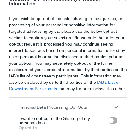
Παντάνασσα: Με "περιτραυματική
Information
αμνησία" η 28χρονη μητέρα - Το
σημείο που βρέθηκε αιμόφυρτη -
If you wish to opt-out of the sale, sharing to third parties, or
Βίντεο
processing of your personal or sensitive information for
targeted advertising by us, please use the below opt-out
section to confirm your selection. Please note that after your
opt-out request is processed you may continue seeing
Σελιδοποίηση
Current page
1
Προηγούμενη σελίδα
Next page
interest-based ads based on personal information utilized by
us or personal information disclosed to third parties prior to
your opt-out. You may separately opt-out of the further
disclosure of your personal information by third parties on the
IAB’s list of downstream participants. This information may
also be disclosed by us to third parties on the
IAB’s List of
Ροή ειδήσεων
Δημοφιλή
Downstream Participants
that may further disclose it to other
third parties.
13:53
Personal Data Processing Opt Outs
Φυσικό αέριο: Συναγερμός στην Ευρώπη - Χαμηλά τα
αποθέματα ενόψει χειμώνα
I want to opt-out of the Sharing of my
personal data.
Opted In
13:49