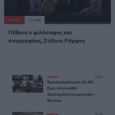
ΕΛΛAΔΑ
13:33
Πέθανε ο φιλόσοφος και
συγγραφέας, Στέλιος Ράμφος
ΚΡΗΤΗ
08:15
Άμεση Δράση και ΔΙ.ΑΣ:
Εκεί όπου κάθε
δευτερόλεπτο μετράει -
Βίντεο
ΚΡΗΤΗ
12:20