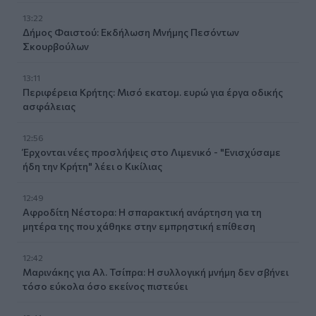
13:22
Δήμος Φαιστού: Εκδήλωση Μνήμης Πεσόντων
Σκουρβούλων
13:11
Περιφέρεια Κρήτης: Μισό εκατομ. ευρώ για έργα οδικής
ασφάλειας
12:56
Έρχονται νέες προσλήψεις στο Λιμενικό - "Ενισχύσαμε
ήδη την Κρήτη" λέει ο Κικίλιας
12:49
Αφροδίτη Νέστορα: Η σπαρακτική ανάρτηση για τη
μητέρα της που χάθηκε στην εμπρηστική επίθεση
12:42
Μαρινάκης για Αλ. Τσίπρα: Η συλλογική μνήμη δεν σβήνει
τόσο εύκολα όσο εκείνος πιστεύει