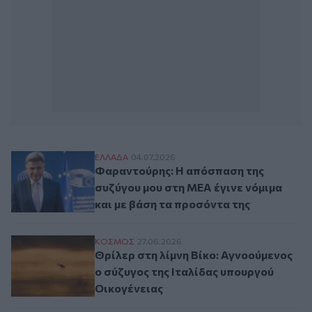
Φαραντούρης: Η απόσπαση της συζύγου μο
ΕΛΛAΔΑ
04.07.2026
Φαραντούρης: Η απόσπαση της
συζύγου μου στη ΜΕΑ έγινε νόμιμα
και με βάση τα προσόντα της
Θρίλερ στη λίμνη Βίκο: Αγνοούμενος ο σύ
ΚΟΣΜΟΣ
27.06.2026
Θρίλερ στη λίμνη Βίκο: Αγνοούμενος
ο σύζυγος της Ιταλίδας υπουργού
Οικογένειας