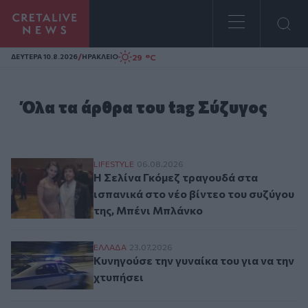
Homepage
/
29 °C
ΔΕΥΤΕΡΑ 10.8.2026
ΗΡΑΚΛΕΙΟ
Όλα τα άρθρα του tag Σύζυγος
Η Σελίνα Γκόμεζ τραγουδά στα ισπανικά σ
LIFESTYLE
06.08.2026
Η Σελίνα Γκόμεζ τραγουδά στα
ισπανικά στο νέο βίντεο του συζύγου
της, Μπένι Μπλάνκο
Κυνηγούσε την γυναίκα του για να την χτυ
ΕΛΛAΔΑ
23.07.2026
Κυνηγούσε την γυναίκα του για να την
χτυπήσει