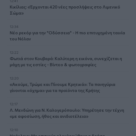
12:41
Κικίλιας: «Έρχονται 420 νέες προσλήψεις στο Λιμενικό
Σώμα»
12:34
Νέο ρεκόρ για την "Οδύσσεια" - Η πιο επιτυχημένη ταινία
του Νόλαν
12:22
Φωτιά στον Κουβαρά: Καλύτερη η εικόνα, συνεχίζεται η
μάχη με τις εστίες - Βίντεο & φωτογραφίες
12:20
«Ακούμε, Τρώμε και Πίνουμε Κρητικά»: Τα πανηγύρια
γίνονται «όχημα» για τα προϊόντα της Κρήτης
12:17
Λ. Μενδώνη για Ν. Καλογερόπουλο: Υπηρέτησε την τέχνη
«με αφοσίωση, ήθος και ανιδιοτέλεια»
12:10
Ηράκλειο: Με επιτυχία ολοκληρώθηκε η δράση