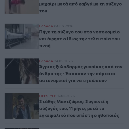
μαχαίρι μετά από καβγά με τη σύζυγο
του
Πήγε τη σύζυγο του στο νοσοκομείο και άφ
ΕΛΛAΔΑ
04.06.2026
Πήγε τη σύζυγο του στο νοσοκομείο
και άφησε ο ίδιος την τελευταία του
πνοή
Άγριος ξυλοδαρμός γυναίκας από τον άνδρ
ΕΛΛAΔΑ
24.05.2026
Άγριος ξυλοδαρμός γυναίκας από τον
άνδρα της - Έσπασαν την πόρτα οι
αστυνομικοί για να τη σώσουν
Στάθης Μαντζώρος: Συγκινεί η σύζυγός το
LIFESTYLE
17.05.2026
Στάθης Μαντζώρος: Συγκινεί η
σύζυγός του, 11 μήνες μετά το
εγκεφαλικό που υπέστη ο ηθοποιός