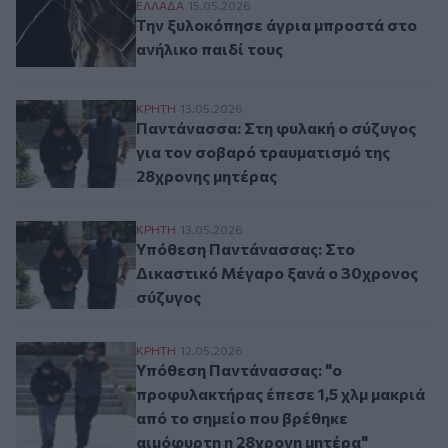
Την ξυλοκόπησε άγρια μπροστά στο ανήλι
ΕΛΛAΔΑ
15.05.2026
Την ξυλοκόπησε άγρια μπροστά στο
ανήλικο παιδί τους
Παντάνασσα: Στη φυλακή ο σύζυγος για 
ΚΡΗΤΗ
13.05.2026
Παντάνασσα: Στη φυλακή ο σύζυγος
για τον σοβαρό τραυματισμό της
28χρονης μητέρας
Υπόθεση Παντάνασσας: Στο Δικαστικό Μ
ΚΡΗΤΗ
13.05.2026
Υπόθεση Παντάνασσας: Στο
Δικαστικό Μέγαρο ξανά ο 30χρονος
σύζυγος
Υπόθεση Παντάνασσας: "ο προφυλακτήρας 
ΚΡΗΤΗ
12.05.2026
Υπόθεση Παντάνασσας: "ο
προφυλακτήρας έπεσε 1,5 χλμ μακριά
από το σημείο που βρέθηκε
αιμόφυρτη η 28χρονη μητέρα"