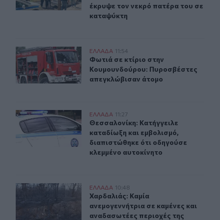
έκρυψε τον νεκρό πατέρα του σε
καταψύκτη
Φωτιά σε κτίριο στην Κουμουνδούρου: Πυροσβέστες α
ΕΛΛAΔΑ
11:54
Φωτιά σε κτίριο στην Κουμουνδού
Φωτιά σε κτίριο στην
Κουμουνδούρου: Πυροσβέστες
απεγκλώβισαν άτομο
Θεσσαλονίκη: Κατήγγειλε καταδίωξη και εμβολισμό, δι
ΕΛΛAΔΑ
11:27
Θεσσαλονίκη: Κατήγγειλε καταδίωξ
Θεσσαλονίκη: Κατήγγειλε
καταδίωξη και εμβολισμό,
διαπιστώθηκε ότι οδηγούσε
κλεμμένο αυτοκίνητο
Χαρδαλιάς: Καμία ανεμογεννήτρια σε καμένες και αναδα
ΕΛΛAΔΑ
10:48
Χαρδαλιάς: Καμία ανεμογεννήτρια σ
Χαρδαλιάς: Καμία
ανεμογεννήτρια σε καμένες και
αναδασωτέες περιοχές της