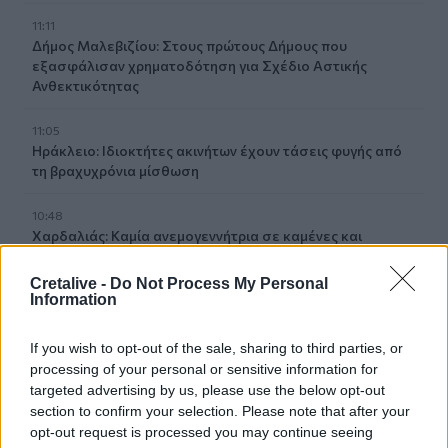
11:11
Δήμος Μαλεβιζίου: Στους πρώτους Δήμους που
εξασφάλισαν χρηματοδότηση για Σχέδιο Αστικής
Ανθεκτικότητας
11:05
Ηράκλειο: Ιδιοκτήτες ακινήτων έχουν τάσεις φυγής από
τη βραχυχρόνια μίσθωση
10:48
Χαρδαλιάς: Καμία ανεμογεννήτρια σε καμένες και
αναδασωτέες περιοχές της Αττικής
Cretalive -
Do Not Process My Personal
Information
10:42
Ο «χάρτης» των πληρωμών από τον e-ΕΦΚΑ και τη ΔΥΠΑ
έως τις 14 Αυγούστου
If you wish to opt-out of the sale, sharing to third parties, or
processing of your personal or sensitive information for
10:40
targeted advertising by us, please use the below opt-out
Γαύδος: Επιχείρηση διάσωσης 31χρονης από δύσβατο
section to confirm your selection. Please note that after your
σημείο
opt-out request is processed you may continue seeing