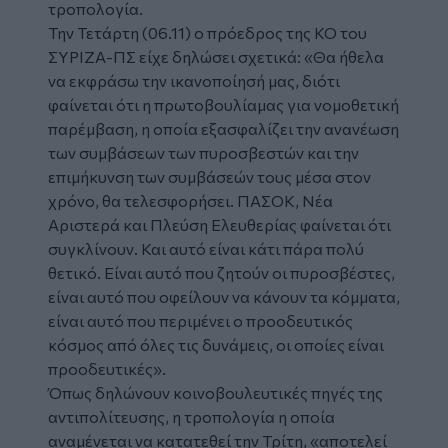
τροπολογία.
Την Τετάρτη (06.11) ο πρόεδρος της ΚΟ του
ΣΥΡΙΖΑ-ΠΣ είχε δηλώσει σχετικά: «Θα ήθελα
να εκφράσω την ικανοποίησή μας, διότι
φαίνεται ότι η πρωτοβουλίαμας για νομοθετική
παρέμβαση, η οποία εξασφαλίζει την ανανέωση
των συμβάσεων των πυροσβεστών και την
επιμήκυνση των συμβάσεών τους μέσα στον
χρόνο, θα τελεσφορήσει. ΠΑΣΟΚ, Νέα
Αριστερά και Πλεύση Ελευθερίας φαίνεται ότι
συγκλίνουν. Και αυτό είναι κάτι πάρα πολύ
θετικό. Είναι αυτό που ζητούν οι πυροσβέστες,
είναι αυτό που οφείλουν να κάνουν τα κόμματα,
είναι αυτό που περιμένει ο προοδευτικός
κόσμος από όλες τις δυνάμεις, οι οποίες είναι
προοδευτικές».
Όπως δηλώνουν κοινοβουλευτικές πηγές της
αντιπολίτευσης, η τροπολογία η οποία
αναμένεται να κατατεθεί την Τρίτη, «αποτελεί