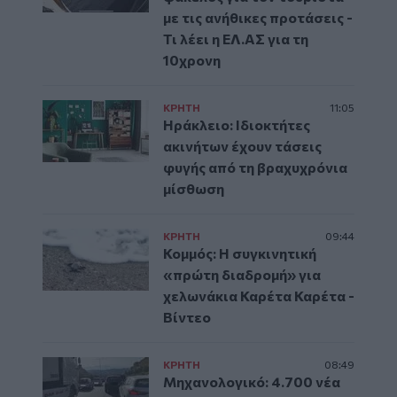
με τις ανήθικες προτάσεις -
Τι λέει η ΕΛ.ΑΣ για τη
10χρονη
ΚΡΗΤΗ
11:05
Ηράκλειο: Ιδιοκτήτες
ακινήτων έχουν τάσεις
φυγής από τη βραχυχρόνια
μίσθωση
ΚΡΗΤΗ
09:44
Κομμός: Η συγκινητική
«πρώτη διαδρομή» για
χελωνάκια Καρέτα Καρέτα -
Βίντεο
ΚΡΗΤΗ
08:49
Μηχανολογικό: 4.700 νέα