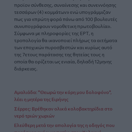
προϊον σύνθεσης, συναίνεσης και συνεννόησης
τεσσάρων (4) κομμάτων» ενώ υπογράμμιζαν
πως για «πρώτη φορά πάνω από 100 βουλευτές
συνυπογράφουν νομοθετικη πρωτοβουλία».
Σύμφωνα με πληροφορίες της ΕΡΤ, η
τροπολογία θα ικανοποιεί πλήρως τα αιτήματα
των εποχικών πυροσβεστών και κυρίως αυτό
της 7ετους παράτασης της θητείας τους η
οποία θα ορίζεται ως ενιαία, δηλαδή 12μηνης
διάρκειας.
Αμαλιάδα: "Θεωρώ την κόρη μου δολοφόνο",
λέει η μητέρα της Ειρήνης
Σέρρες: Βρέθηκαν ολικά κολοβακτηρίδια στο
νερό τριών χωριών
Ελεύθερη μετά την απολογία της η οδηγός που