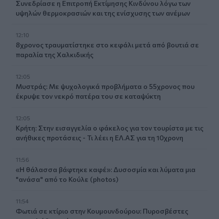
Συνεδρίασε η Επιτροπή Εκτίμησης Κινδύνου λόγω των
υψηλών θερμοκρασιών και της ενίσχυσης των ανέμων
12:10
8χρονος τραυματίστηκε στο κεφάλι μετά από βουτιά σε
παραλία της Χαλκιδικής
12:05
Μυστράς: Με ψυχολογικά προβλήματα ο 55χρονος που
έκρυψε τον νεκρό πατέρα του σε καταψύκτη
12:05
Κρήτη: Στην εισαγγελία ο φάκελος για τον τουρίστα με τις
ανήθικες προτάσεις - Τι λέει η ΕΛ.ΑΣ για τη 10χρονη
11:56
«Η θάλασσα βάφτηκε καφέ»: Δυσοσμία και λύματα μια
"ανάσα" από το Κούλε (photos)
11:54
Φωτιά σε κτίριο στην Κουμουνδούρου: Πυροσβέστες