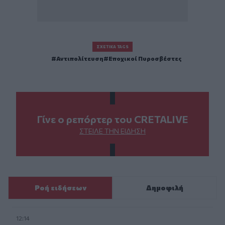
ΣΧΕΤΙΚΆ TAGS
Αντιπολίτευση
Εποχικοί Πυροσβέστες
Γίνε ο ρεπόρτερ του CRETALIVE
ΣΤΕΊΛΕ ΤΗΝ ΕΊΔΗΣΗ
Ροή ειδήσεων
Δημοφιλή
12:14