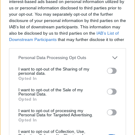
interest-based ads based on personal information utilized by
10:33
us or personal information disclosed to third parties prior to
Marfin: «Δεν υπάρχει ταυτοποίηση» λέει ο δικηγόρος της
your opt-out. You may separately opt-out of the further
46χρονης
disclosure of your personal information by third parties on the
IAB’s list of downstream participants. This information may
10:25
also be disclosed by us to third parties on the
IAB’s List of
Δημήτρης Παπαμιχαήλ: Το «λεβεντόπαιδο» που έγραψε
Downstream Participants
that may further disclose it to other
τη δική του ιστορία στο ελληνικό σινεμά (video)
third parties.
Personal Data Processing Opt Outs
10:19
Άγιος Νικόλαος: Πρόσκληση συμμετοχής στα «Κρητικά
I want to opt-out of the Sharing of my
Μαγειρέματα»
personal data.
Opted In
10:12
Λάρισα: Μάχη στη ΜΕΘ για τον 43χρονο που έπεσε από
I want to opt-out of the Sale of my
Personal Data.
ηλεκτρικό πατίνι
Opted In
I want to opt-out of processing my
Personal Data for Targeted Advertising.
ΠΕΡΙΣΣΟΤΕΡΑ
Opted In
I want to opt-out of Collection, Use,