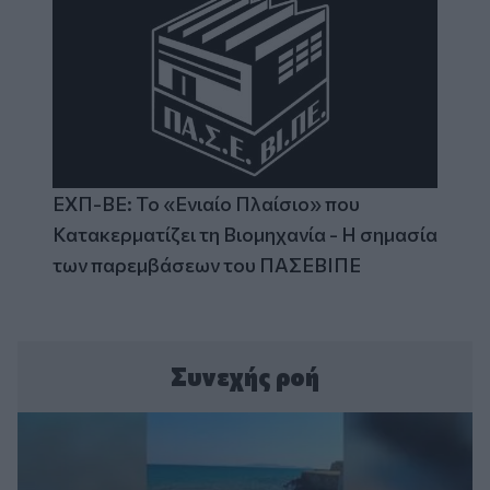
ΕΧΠ-ΒΕ: Το «Ενιαίο Πλαίσιο» που
Κατακερματίζει τη Βιομηχανία - Η σημασία
των παρεμβάσεων του ΠΑΣΕΒΙΠΕ
Συνεχής ροή