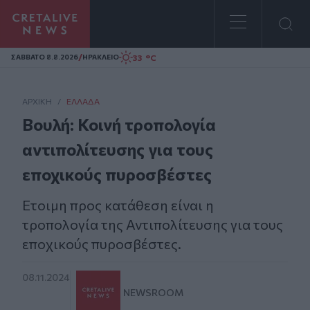
Homepage
/
33 °C
ΣAΒΒΑΤΟ 8.8.2026
ΗΡΑΚΛΕΙΟ
ΑΡΧΙΚΗ
/
ΕΛΛΆΔΑ
Βουλή: Κοινή τροπολογία
αντιπολίτευσης για τους
εποχικούς πυροσβέστες
Ετοιμη προς κατάθεση είναι η
τροπολογία της Αντιπολίτευσης για τους
εποχικούς πυροσβέστες.
08.11.2024
NEWSROOM