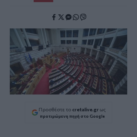
Facebook
Twitter
Messenger
Whatsapp
Viber
Προσθέστε το
cretalive.gr
ως
προτιμώμενη πηγή στο Google