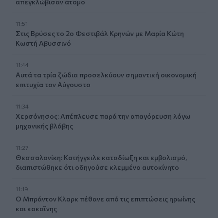
απεγκλώβισαν άτομο
11:51
Στις Βρύσες το 2ο Φεστιβάλ Κρηνών με Μαρία Κώτη
Κωστή Αβυσσινό
11:44
Αυτά τα τρία ζώδια προσελκύουν σημαντική οικονομική
επιτυχία τον Αύγουστο
11:34
Χερσόνησος: Απέπλευσε παρά την απαγόρευση λόγω
μηχανικής βλάβης
11:27
Θεσσαλονίκη: Κατήγγειλε καταδίωξη και εμβολισμό,
διαπιστώθηκε ότι οδηγούσε κλεμμένο αυτοκίνητο
11:19
Ο Μπράντον Κλαρκ πέθανε από τις επιπτώσεις ηρωίνης
και κοκαΐνης