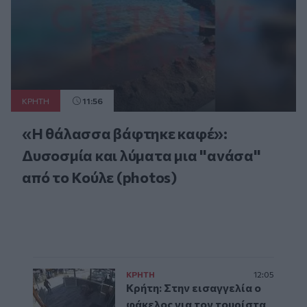
ΚΡΗΤΗ
11:56
«Η θάλασσα βάφτηκε καφέ»:
Δυσοσμία και λύματα μια "ανάσα"
από το Κούλε (photos)
ΚΡΗΤΗ
12:05
Κρήτη: Στην εισαγγελία ο
φάκελος για τον τουρίστα