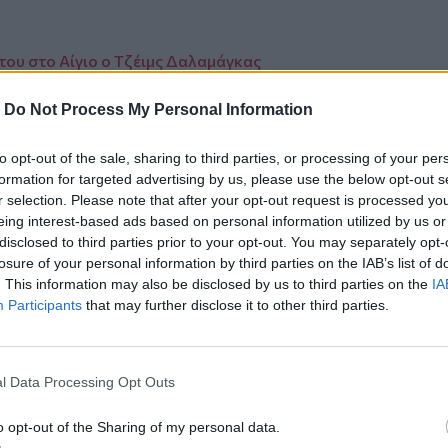
ι του στο Αίγιο ο Τζέιμς Δαλαμάγκας
νος μοτοσικλετιστής στην Αγία
-
Do Not Process My Personal Information
 αριθμούς
to opt-out of the sale, sharing to third parties, or processing of your per
formation for targeted advertising by us, please use the below opt-out s
r selection. Please note that after your opt-out request is processed y
eing interest-based ads based on personal information utilized by us or
disclosed to third parties prior to your opt-out. You may separately opt-
losure of your personal information by third parties on the IAB’s list of
ο
Google News
και στο
Facebook
. This information may also be disclosed by us to third parties on the
IA
Participants
that may further disclose it to other third parties.
κανάλι μας στο
YouTube
l Data Processing Opt Outs
o opt-out of the Sharing of my personal data.