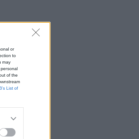
η μέγα-πυρκαγιά στην Αττικοβοιωτία
23:23
Φυλάκιση 15 μηνών στη Βρετανίδα που
μέθυσε με την 15χρονη κόρη της και
προκάλεσε επεισόδιο στο Κέντρο
Υγείας Σκιάθου
sonal or
ection to
23:11
ou may
Ισπανία: Η Μαδρίτη επαναφέρει
 personal
προσωρινά τους συνοριακούς ελέγχους
out of the
για όσους ταξιδεύουν από την Ιταλία
 downstream
B’s List of
23:02
Συναγερμός σε μοναστήρι στην Κύπρο:
Μοναχός επιτέθηκε με μαχαίρι και
τραυμάτισε δύο άτομα
22:47
Σητεία: Φωτιά στα Αχλάδια, δύσκολη
μάχη με τις φλόγες - Βίντεο