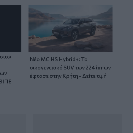
ίσιο»
Νέο MG HS Hybrid+: Το
οικογενειακό SUV των 224 ίππων
των
έφτασε στην Κρήτη - Δείτε τιμή
ΒΙΠΕ