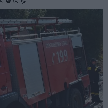
book
witter
Messenger
Whatsapp
Viber