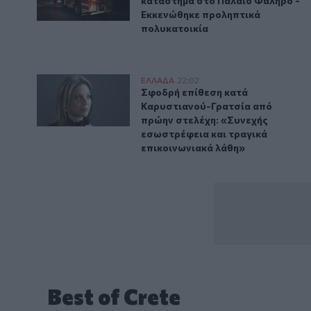
κατάστημα στο Παλαιό Φάληρο -
Εκκενώθηκε προληπτικά
πολυκατοικία
Σφοδρή επίθεση κατά Καρυστιανού-Γρατσία από πρώη
ΕΛΛAΔΑ
22:02
Σφοδρή επίθεση κατά Καρυστιαν
Σφοδρή επίθεση κατά
Καρυστιανού-Γρατσία από
πρώην στελέχη: «Συνεχής
εσωστρέφεια και τραγικά
επικοινωνιακά λάθη»
Best of Crete