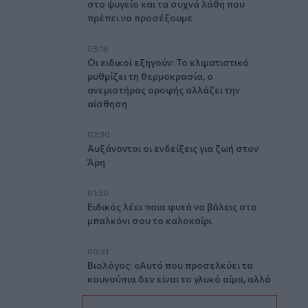
στο ψυγείο και τα συχνά λάθη που
πρέπει να προσέξουμε
03:16
Οι ειδικοί εξηγούν: Το κλιματιστικό
ρυθμίζει τη θερμοκρασία, ο
ανεμιστήρας οροφής αλλάζει την
αίσθηση
02:30
Αυξάνονται οι ενδείξεις για ζωή στον
Άρη
01:30
Ειδικός λέει ποια φυτά να βάλεις στο
μπαλκόνι σου το καλοκαίρι
00:31
Βιολόγος: «Αυτό που προσελκύει τα
κουνούπια δεν είναι το γλυκό αίμα, αλλά
οι χημικές ενώσεις που εκπέμπουμε»