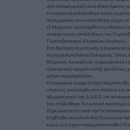
από επαφή μεταλλικού εξαρτήματος α
Η πυρκαγιά εκδηλώθηκε εντός αγροτεμ
στρεμμάτων, ενώ επεκτάθηκε μέχρι τα 
Ο 34χρονος συνελήφθη στο πλαίσιο τ
ανακριτικούς υπαλλήλους της Πυροσβ
Πυροσβεστικού Κλιμακίου Δομοκού.
Στη δεύτερη περίπτωση, η πυρκαγιά εκ
περιοχή Αμπελάκια Σαλαμίνας. Όπως έ
61χρονος προκάλεσε τη φωτιά κατά τη
ηλεκτρικού τροχού κοπής μετάλλων, χ
μέτρα πυρασφάλειας.
Η πυρκαγιά έκαψε έκταση περίπου έξι 
υπαίτιος συνελήφθη στο πλαίσιο της 
αξιωματικούς της Δ.Α.Ε.Ε., σε συνεργα
του επιβλήθηκε διοικητικό πρόστιμο ύ
Σημειώνεται ότι από την 1η Ιανουαρίου
επιβληθεί συνολικά 402 διοικητικά πρ
ευρώ, ενώ έχουν πραγματοποιηθεί 71 