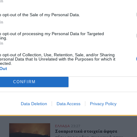
In
o opt-out of the Sale of my Personal Data.
In
ΙΚΆ TAGS
ιές
Συλλήψεις
to opt-out of processing my Personal Data for Targeted
ing.
In
o opt-out of Collection, Use, Retention, Sale, and/or Sharing
ersonal Data that Is Unrelated with the Purposes for which it
lected.
Out
ερ του CRETALIVE
ΤΗΝ ΕΊΔΗΣΗ
CONFIRM
Data Deletion
Data Access
Privacy Policy
ιό Φάληρο - Εκκενώθηκε προληπτικά πολυκατοικία
Σοκαριστικά στοιχεία άφησε πίσω της η μέγα-πυρκαγιά 
ΕΛΛAΔΑ
23:27
 κατάστημα στο Παλαιό Φάληρο - Εκκενώθηκε προληπτικά πο
Σοκαριστικά στοιχεία άφησε πίσω τ
Σοκαριστικά στοιχεία άφησε