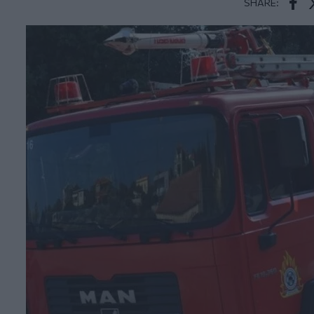
SHARE:
Face
T