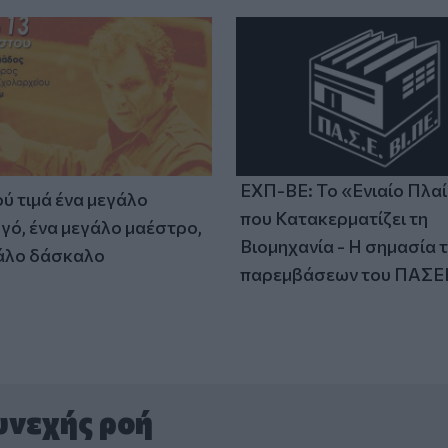
ΕΧΠ-ΒΕ: Το «Ενιαίο Πλα
ύ τιμά ένα μεγάλο
που Κατακερματίζει τη
γό, ένα μεγάλο μαέστρο,
Βιομηχανία - Η σημασία 
άλο δάσκαλο
παρεμβάσεων του ΠΑΣΕ
υνεχής ροή