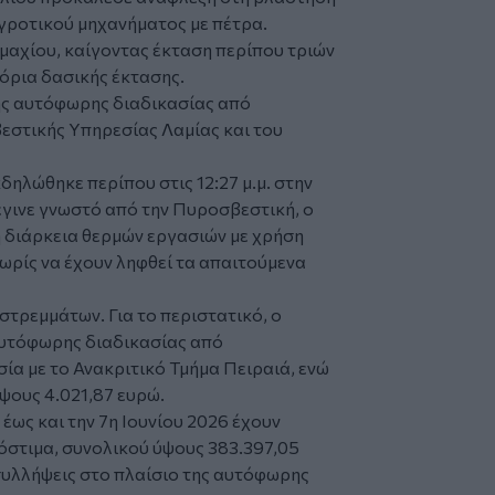
γροτικού μηχανήματος με πέτρα.
αχίου, καίγοντας έκταση περίπου τριών
όρια δασικής έκτασης.
ης αυτόφωρης διαδικασίας από
εστικής Υπηρεσίας Λαμίας και του
δηλώθηκε περίπου στις 12:27 μ.μ. στην
γινε γνωστό από την Πυροσβεστική, ο
 διάρκεια θερμών εργασιών με χρήση
ωρίς να έχουν ληφθεί τα απαιτούμενα
στρεμμάτων. Για το περιστατικό, ο
αυτόφωρης διαδικασίας από
σία με το Ανακριτικό Τμήμα Πειραιά, ενώ
ψους 4.021,87 ευρώ.
 έως και την 7η Ιουνίου 2026 έχουν
όστιμα, συνολικού ύψους 383.397,05
συλλήψεις στο πλαίσιο της αυτόφωρης