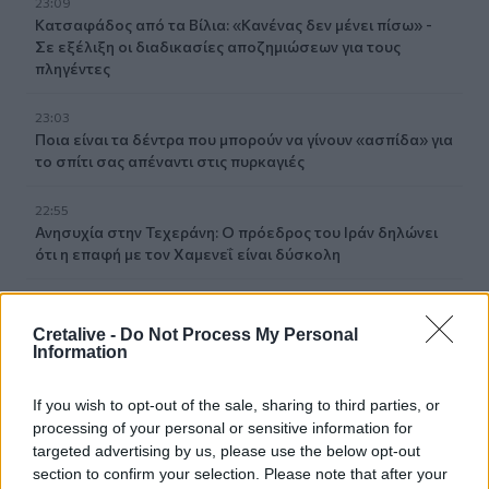
23:09
Κατσαφάδος από τα Βίλια: «Κανένας δεν μένει πίσω» -
Σε εξέλιξη οι διαδικασίες αποζημιώσεων για τους
πληγέντες
23:03
Ποια είναι τα δέντρα που μπορούν να γίνουν «ασπίδα» για
το σπίτι σας απέναντι στις πυρκαγιές
22:55
Ανησυχία στην Τεχεράνη: Ο πρόεδρος του Ιράν δηλώνει
ότι η επαφή με τον Χαμενεΐ είναι δύσκολη
22:49
Φωτιά στα Αϊβαλιώτικα Βόλου
Cretalive -
Do Not Process My Personal
Information
22:43
Συνελήφθη οπλισμένος άνδρας κοντά σε γήπεδο γκολφ
If you wish to opt-out of the sale, sharing to third parties, or
του Τραμπ στην Καλιφόρνια
processing of your personal or sensitive information for
targeted advertising by us, please use the below opt-out
22:37
section to confirm your selection. Please note that after your
Κόλπος του Άντεν: Πλήγμα των Χούθι σε τάνκερ της