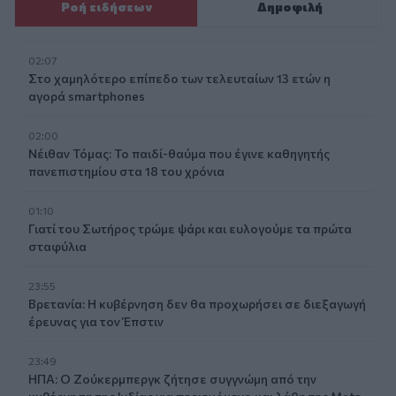
Ροή ειδήσεων
Δημοφιλή
02:07
Στο χαμηλότερο επίπεδο των τελευταίων 13 ετών η
αγορά smartphones
02:00
Νέιθαν Τόμας: Το παιδί-θαύμα που έγινε καθηγητής
πανεπιστημίου στα 18 του χρόνια
01:10
Γιατί του Σωτήρος τρώμε ψάρι και ευλογούμε τα πρώτα
σταφύλια
23:55
Βρετανία: Η κυβέρνηση δεν θα προχωρήσει σε διεξαγωγή
έρευνας για τον Έπστιν
23:49
ΗΠΑ: Ο Ζούκερμπεργκ ζήτησε συγγνώμη από την