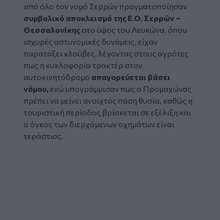
από όλο τον νομό Σερρών πραγματοποίησαν
συμβολικό αποκλεισμό της Ε.Ο. Σερρών –
Θεσσαλονίκης
στο ύψος του Λευκώνα, όπου
ισχυρές αστυνομικές δυνάμεις, είχαν
παρατάξει κλούβες, λέγοντας στους αγρότες
πως η κυκλοφορία τρακτέρ στον
αυτοκινητόδρομο
απαγορεύεται βάσει
νόμου,
ενώ υπογράμμισαν πως ο Προμαχώνας
πρέπει να μείνει ανοιχτός πάση θυσία, καθώς η
τουριστική περίοδος βρίσκεται σε εξέλιξη και
ο όγκος των διερχόμενων οχημάτων είναι
τεράστιος.