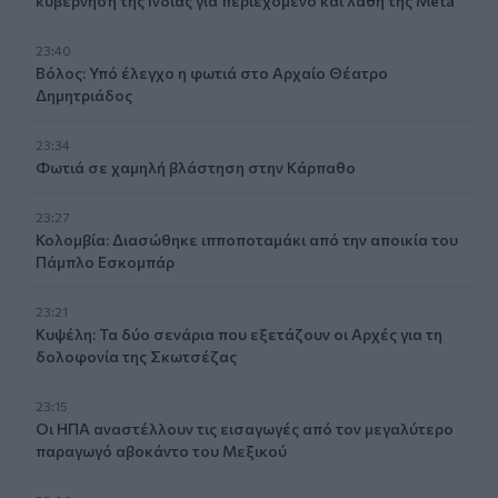
κυβέρνηση της Ινδίας για περιεχόμενο και λάθη της Meta
23:40
Βόλος: Υπό έλεγχο η φωτιά στο Αρχαίο Θέατρο
Δημητριάδος
23:34
Φωτιά σε χαμηλή βλάστηση στην Κάρπαθο
23:27
Κολομβία: Διασώθηκε ιπποποταμάκι από την αποικία του
Πάμπλο Εσκομπάρ
23:21
Κυψέλη: Τα δύο σενάρια που εξετάζουν οι Αρχές για τη
δολοφονία της Σκωτσέζας
23:15
Οι ΗΠΑ αναστέλλουν τις εισαγωγές από τον μεγαλύτερο
παραγωγό αβοκάντο του Μεξικού