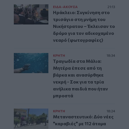
ΕΙΔΑ-ΑΚΟΥΣΑ
21:13
Ηράκλειο: Συγκίνηση στο
τρισάγιο στη μνήμη του
Νικήστρατου – Έκλεισαν το
δρόμο για τον αδικοχαμένο
νεαρό (φωτογραφίες)
ΚΡΗΤΗ
18:34
Τραγωδία στα Μάλια:
Μητέρα έπεσε από τη
βάρκα και ανασύρθηκε
νεκρή - Σοκ για τα τρία
ανήλικα παιδιά που ήταν
μπροστά
ΚΡΗΤΗ
18:24
Μεταναστευτικό: Δύο νέες
"καραβιές" με 112 άτομα