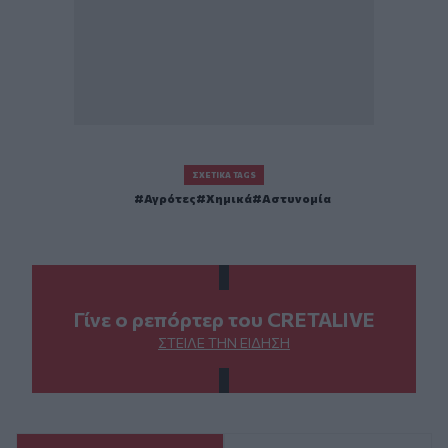
ΣΧΕΤΙΚΆ TAGS
Αγρότες
Χημικά
Αστυνομία
Γίνε ο ρεπόρτερ του CRETALIVE
ΣΤΕΊΛΕ ΤΗΝ ΕΊΔΗΣΗ