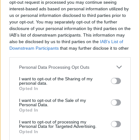
opt-out request is processed you may continue seeing
Σαουδικής Αραβίας
interest-based ads based on personal information utilized by
us or personal information disclosed to third parties prior to
22:30
your opt-out. You may separately opt-out of the further
Αδειοδωρόσημο Αυγούστου 2026: Πότε καταβάλλεται
disclosure of your personal information by third parties on the
στους οικοδόμους
IAB’s list of downstream participants. This information may
also be disclosed by us to third parties on the
IAB’s List of
22:24
Downstream Participants
that may further disclose it to other
Παρίσταναν τους λογιστές και άρπαξαν 15.000 ευρώ από
third parties.
ηλικιωμένη
Personal Data Processing Opt Outs
22:17
I want to opt-out of the Sharing of my
Ένωση Εργαζομένων Βενιζελείου: Ο κυκλικός κόμβος να
personal data.
μην επηρεάσει τη λειτουργία του νοσοκομείου
Opted In
22:12
I want to opt-out of the Sale of my
Personal Data.
Σύμη: Στον τελευταίο αγνοούμενο από το ιστιοπλοϊκό
Opted In
ανήκει η σορός που βρέθηκε
I want to opt-out of processing my
Personal Data for Targeted Advertising.
Opted In
ΠΕΡΙΣΣΟΤΕΡΑ