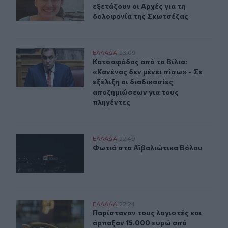
εξετάζουν οι Αρχές για τη
δολοφονία της Σκωτσέζας
Kατσαφάδος: «Το μήνυμα είναι ένα και απλό. Κανένας δ
ΕΛΛAΔΑ
23:09
Κατσαφάδος από τα Βίλια: «Κανένας 
Κατσαφάδος από τα Βίλια:
«Κανένας δεν μένει πίσω» - Σε
εξέλιξη οι διαδικασίες
αποζημιώσεων για τους
πληγέντες
Φωτιά στα Αϊβαλιώτικα Βόλου
ΕΛΛAΔΑ
22:49
Φωτιά στα Αϊβαλιώτικα Βόλου
Φωτιά στα Αϊβαλιώτικα Βόλου
Καστοριά: Νέα τηλεφωνική απάτη με λεία 15.000 ευρώ
ΕΛΛAΔΑ
22:24
Παρίσταναν τους λογιστές και άρπ
Παρίσταναν τους λογιστές και
άρπαξαν 15.000 ευρώ από