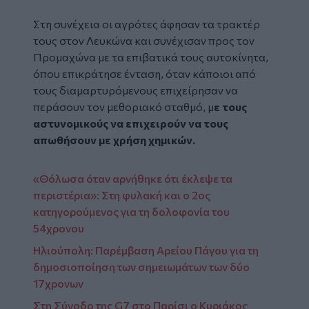
Στη συνέχεια οι αγρότες άφησαν τα τρακτέρ
τους στον Λευκώνα και συνέχισαν προς τον
Προμαχώνα με τα επιβατικά τους αυτοκίνητα,
όπου επικράτησε ένταση, όταν κάποιοι από
τους διαμαρτυρόμενους επιχείρησαν να
περάσουν τον μεθοριακό σταθμό, μ
ε τους
αστυνομικούς να επιχειρούν να τους
απωθήσουν με χρήση χημικών.
«Θόλωσα όταν αρνήθηκε ότι έκλεψε τα
περιστέρια»: Στη φυλακή και ο 2ος
κατηγορούμενος για τη δολοφονία του
54χρονου
Ηλιούπολη: Παρέμβαση Αρείου Πάγου για τη
δημοσιοποίηση των σημειωμάτων των δύο
17χρονων
Στη Σύνοδο της G7 στο Παρίσι ο Κυριάκος