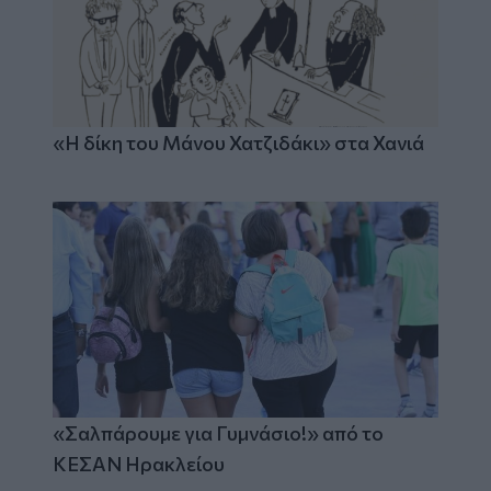
«Η δίκη του Μάνου Χατζιδάκι» στα Χανιά
«Σαλπάρουμε για Γυμνάσιο!» από το
ΚΕΣΑΝ Ηρακλείου