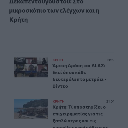
Δεκαπενταύγουστου: Στο
μικροσκόπιο των ελέγχων και η
Κρήτη
ΚΡΗΤΗ
08:15
Άμεση Δράση και ΔΙ.ΑΣ:
Εκεί όπου κάθε
δευτερόλεπτο μετράει -
Βίντεο
ΚΡΗΤΗ
21:01
Κρήτη: Τί υποστηρίζει ο
επιχειρηματίας για τις
ξαπλώστρες και τις
ομπρέλες χωρίς άδεια σε