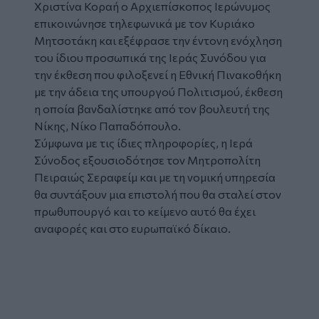
Χριστίνα Κοραή ο Αρχιεπίσκοπος Ιερώνυμος
επικοινώνησε τηλεφωνικά με τον Κυριάκο
Μητσοτάκη και εξέφρασε την έντονη ενόχληση
του ίδιου προσωπικά της Ιεράς Συνόδου για
την έκθεση που φιλοξενεί η Εθνική Πινακοθήκη
με την άδεια της υπουργού Πολιτισμού, έκθεση
η οποία βανδαλίστηκε από τον βουλευτή της
Νίκης, Νίκο Παπαδόπουλο.
Σύμφωνα με τις ίδιες πληροφορίες, η Ιερά
Σύνοδος εξουσιοδότησε τον Μητροπολίτη
Πειραιώς Σεραφείμ και με τη νομική υπηρεσία
θα συντάξουν μια επιστολή που θα σταλεί στον
πρωθυπουργό και το κείμενο αυτό θα έχει
αναφορές και στο ευρωπαϊκό δίκαιο.
Glomex
Video