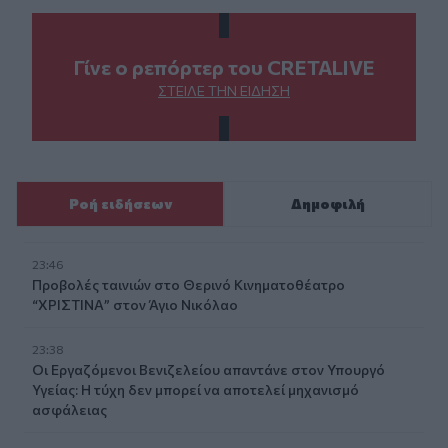
Γίνε ο ρεπόρτερ του CRETALIVE
ΣΤΕΊΛΕ ΤΗΝ ΕΊΔΗΣΗ
Ροή ειδήσεων
Δημοφιλή
23:46
Προβολές ταινιών στο Θερινό Κινηματοθέατρο
“ΧΡΙΣΤΙΝΑ” στον Άγιο Νικόλαο
23:38
Οι Εργαζόμενοι Βενιζελείου απαντάνε στον Υπουργό
Υγείας: Η τύχη δεν μπορεί να αποτελεί μηχανισμό
ασφάλειας