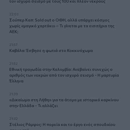
τον ισχυρό σεισμό με τους 100 και πλέον νεκρούς
22:03
Σούπερ Καπ: Sold out ο ΟΦΗ, αλλά υπάρχει κόσμος
χωρίς «μαγικό χαρτάκι» – Τι γίνεται με τα εισιτήρια της
ΑΕΚ;
21:57
Καβάλα: Έσβησε η φωτιά στο Κοκκινόχωμα
21:52
Εθνική τραγωδία στην Κολομβία: Ανεβαίνει συνεχώς ο
αριθμός των νεκρών από τον ισχυρό σεισμό - Η μαρτυρία
Έλληνα
21:39
«Δικαίωμα στη Λήθη» για τα άτομα με ιστορικό καρκίνου
στην Ελλάδα - Τι αλλάζει
21:32
Στέλιος Ράμφος: Η πορεία και το έργο ενός σπουδαίου