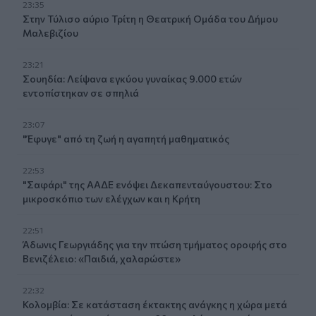
23:35
Στην Τύλισο αύριο Τρίτη η Θεατρική Ομάδα του Δήμου
Μαλεβιζίου
23:21
Σουηδία: Λείψανα εγκύου γυναίκας 9.000 ετών
εντοπίστηκαν σε σπηλιά
23:07
"Έφυγε" από τη ζωή η αγαπητή μαθηματικός
22:53
"Σαφάρι" της ΑΑΔΕ ενόψει Δεκαπενταύγουστου: Στο
μικροσκόπιο των ελέγχων και η Κρήτη
22:51
Άδωνις Γεωργιάδης για την πτώση τμήματος οροφής στο
Βενιζέλειο: «Παιδιά, χαλαρώστε»
22:32
Κολομβία: Σε κατάσταση έκτακτης ανάγκης η χώρα μετά