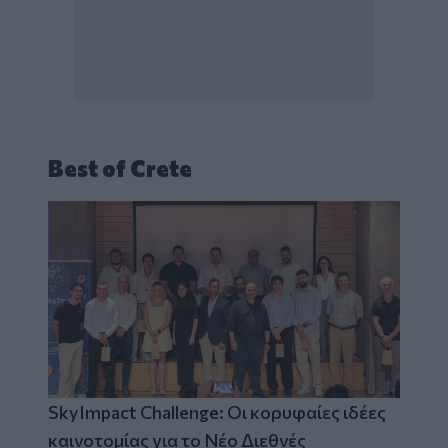
Best of Crete
SkyImpact Challenge: Οι κορυφαίες ιδέες
καινοτομίας για το Νέο Διεθνές