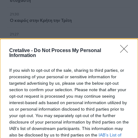
στοχαστή
21:30
Ο καιρός στην Κρήτη την Τρίτη
21:27
Πρεμιέρα στο Ευρωπαϊκό κολύμβησης με «βροχή» από
ρεκόρ και εξαιρετικές ελληνικές παρουσίες
Cretalive -
Do Not Process My Personal
Information
21:22
ΗΠΑ: Ο Ιούλιος ήταν ο θερμότερος μήνας που έχει ποτέ
If you wish to opt-out of the sale, sharing to third parties, or
καταγραφεί στη χώρα
processing of your personal or sensitive information for
targeted advertising by us, please use the below opt-out
21:18
section to confirm your selection. Please note that after your
Επικίνδυνο φρεάτιο στην πλατεία Κύπρου - Ανατράπηκε
opt-out request is processed you may continue seeing
καρότσι
interest-based ads based on personal information utilized by
us or personal information disclosed to third parties prior to
21:01
your opt-out. You may separately opt-out of the further
Κρήτη: Τί υποστηρίζει ο επιχειρηματίας για τις
disclosure of your personal information by third parties on the
ξαπλώστρες και τις ομπρέλες χωρίς άδεια σε διάσημη
IAB’s list of downstream participants. This information may
παραλία
also be disclosed by us to third parties on the
IAB’s List of