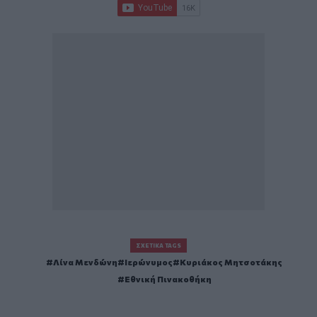
ΣΧΕΤΙΚΆ TAGS
Λίνα Μενδώνη
Ιερώνυμος
Κυριάκος Μητσοτάκης
Εθνική Πινακοθήκη