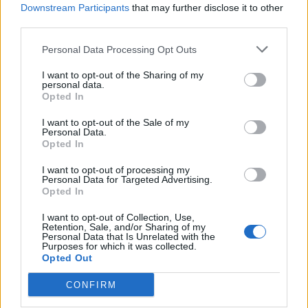
Downstream Participants
that may further disclose it to other
20:57
third parties.
Η μια διάσωση μετά την άλλη στην παραλία του Ρεθύμνου
την Κυριακή - Δείτε βίντεο
Personal Data Processing Opt Outs
20:43
I want to opt-out of the Sharing of my
personal data.
Ο Τραμπ αξιώνει αποζημιώσεις από το Ιράν
Opted In
I want to opt-out of the Sale of my
ΠΕΡΙΣΣΟΤΕΡΑ
Personal Data.
Opted In
I want to opt-out of processing my
Personal Data for Targeted Advertising.
Opted In
I want to opt-out of Collection, Use,
ΣΧΕΤΙΚA AΡΘΡΑ
Retention, Sale, and/or Sharing of my
Personal Data that Is Unrelated with the
Purposes for which it was collected.
Opted Out
Καβάλα: Έσβησε η φωτιά στο Κοκκινόχωμα
ΕΛΛAΔΑ
21:57
Καβάλα: Έσβησε η φωτιά στο Κοκκ
Καβάλα: Έσβησε η φωτιά στο
CONFIRM
Κοκκινόχωμα