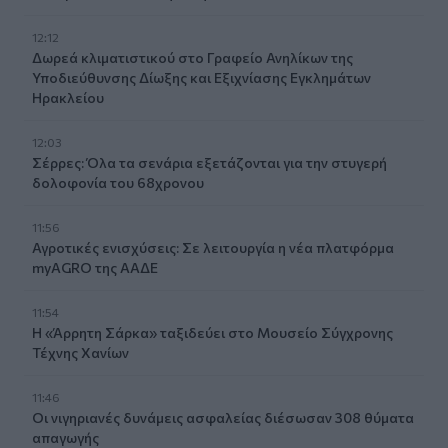
12:12
Δωρεά κλιματιστικού στο Γραφείο Ανηλίκων της
Υποδιεύθυνσης Δίωξης και Εξιχνίασης Εγκλημάτων
Ηρακλείου
12:03
Σέρρες: Όλα τα σενάρια εξετάζονται για την στυγερή
δολοφονία του 68χρονου
11:56
Αγροτικές ενισχύσεις: Σε λειτουργία η νέα πλατφόρμα
myAGRO της ΑΑΔΕ
11:54
Η «Άρρητη Σάρκα» ταξιδεύει στο Μουσείο Σύγχρονης
Τέχνης Χανίων
11:46
Οι νιγηριανές δυνάμεις ασφαλείας διέσωσαν 308 θύματα
απαγωγής