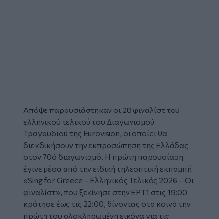
Απόψε παρουσιάστηκαν οι 28 φιναλίστ του
ελληνικού τελικού του Διαγωνισμού
Τραγουδιού της
Eurovision
, οι οποίοι θα
διεκδικήσουν την εκπροσώπηση της Ελλάδας
στον 70ό διαγωνισμό. Η πρώτη παρουσίαση
έγινε μέσα από την ειδική τηλεοπτική εκπομπή
«Sing for Greece – Ελληνικός Τελικός 2026 – Οι
φιναλίστ», που ξεκίνησε στην ΕΡΤ1 στις 19:00
κράτησε έως τις 22:00, δίνοντας στο κοινό την
πρώτη του ολοκληρωμένη εικόνα για τις