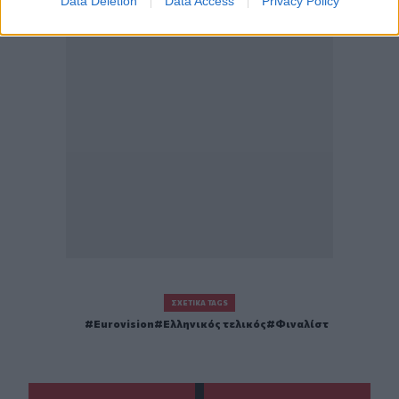
Data Deletion
Data Access
Privacy Policy
ΣΧΕΤΙΚΆ TAGS
Eurovision
Ελληνικός τελικός
Φιναλίστ