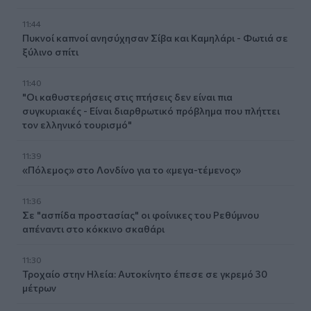
11:44
Πυκνοί καπνοί ανησύχησαν Σίβα και Καμηλάρι - Φωτιά σε
ξύλινο σπίτι
11:40
"Οι καθυστερήσεις στις πτήσεις δεν είναι πια
συγκυριακές - Είναι διαρθρωτικό πρόβλημα που πλήττει
τον ελληνικό τουρισμό"
11:39
«Πόλεμος» στο Λονδίνο για το «μεγα-τέμενος»
11:36
Σε "ασπίδα προστασίας" οι φοίνικες του Ρεθύμνου
απέναντι στο κόκκινο σκαθάρι
11:30
Τροχαίο στην Ηλεία: Αυτοκίνητο έπεσε σε γκρεμό 30
μέτρων