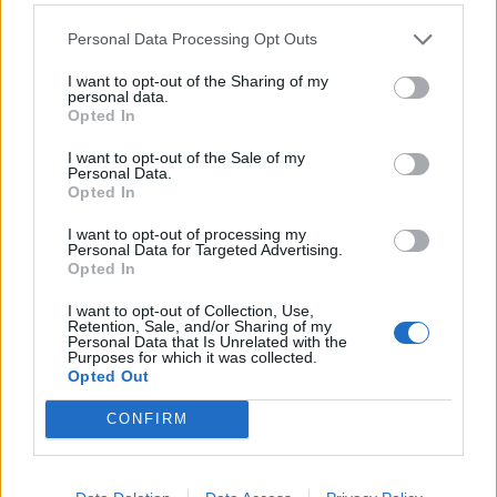
του θανάτου του 31χρονου έπειτα από
Personal Data Processing Opt Outs
ξυλοδαρμό
I want to opt-out of the Sharing of my
Survivor 2026: Ο Ηρακλειώτης Μιχάλης
personal data.
Σηφάκης μπαίνει ετοιμάζεται για Άγιο
Opted In
Δομίνικο!
I want to opt-out of the Sale of my
Personal Data.
Τζόκερ: Αυτοί είναι οι αριθμοί που κερδίζουν
Opted In
πάνω από 8,5 εκατ. ευρώ
I want to opt-out of processing my
Personal Data for Targeted Advertising.
Opted In
Πηγή:
protothema.gr
I want to opt-out of Collection, Use,
Retention, Sale, and/or Sharing of my
Personal Data that Is Unrelated with the
Purposes for which it was collected.
Opted Out
Ακολουθήστε το Cretalive στο
Google News
και
CONFIRM
στο
Facebook
Κάντε εγγραφή στο κανάλι μας στο
YouTube