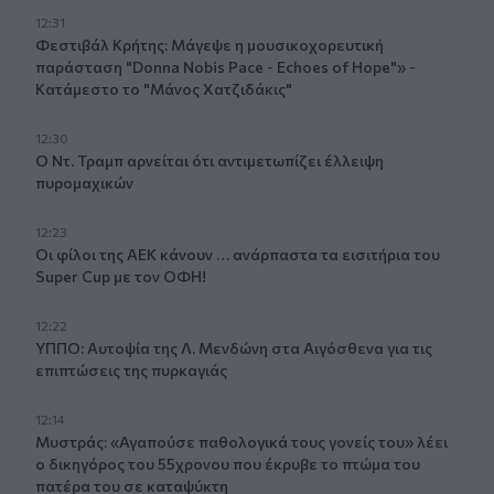
12:31
Φεστιβάλ Κρήτης: Μάγεψε η μουσικοχορευτική
παράσταση "Donna Nobis Pace - Echoes of Hope"» -
Κατάμεστο το "Μάνος Χατζιδάκις"
12:30
Ο Ντ. Τραμπ αρνείται ότι αντιμετωπίζει έλλειψη
πυρομαχικών
12:23
Οι φίλοι της ΑΕΚ κάνουν … ανάρπαστα τα εισιτήρια του
Super Cup με τον ΟΦΗ!
12:22
ΥΠΠΟ: Αυτοψία της Λ. Μενδώνη στα Αιγόσθενα για τις
επιπτώσεις της πυρκαγιάς
12:14
Μυστράς: «Αγαπούσε παθολογικά τους γονείς του» λέει
ο δικηγόρος του 55χρονου που έκρυβε το πτώμα του
πατέρα του σε καταψύκτη