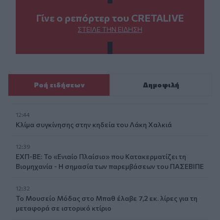
Γίνε ο ρεπόρτερ του CRETALIVE
ΣΤΕΊΛΕ ΤΗΝ ΕΊΔΗΣΗ
Ροή ειδήσεων
Δημοφιλή
12:44
Κλίμα συγκίνησης στην κηδεία του Λάκη Χαλκιά
12:39
ΕΧΠ-ΒΕ: Το «Ενιαίο Πλαίσιο» που Κατακερματίζει τη
Βιομηχανία - Η σημασία των παρεμβάσεων του ΠΑΣΕΒΙΠΕ
12:32
Το Μουσείο Μόδας στο Μπαθ έλαβε 7,2 εκ. λίρες για τη
μεταφορά σε ιστορικό κτίριο