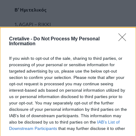
Β’ Ημιτελικός
1. AGAPI – RIKKI
2. Back in the Game – GARVIN
3. Labyrinth – Mikay
Cretalive -
Do Not Process My Personal
Information
4. Daughters of the Sun (A, E, I, O, U) – Μαρίκα
5. Mad About It – D3lta
If you wish to opt-out of the sale, sharing to third parties, or
6. Αστείο – ZAF
processing of your personal or sensitive information for
7. No More Drama – KIANNA
targeted advertising by us, please use the below opt-out
8. You Are the Fire – Stella Kay
section to confirm your selection. Please note that after your
9. Anatello – TIANORA
opt-out request is processed you may continue seeing
10. Whatcha Doin To Me – Victoria Anastasia
interest-based ads based on personal information utilized by
us or personal information disclosed to third parties prior to
11. Set Everything On Fire – BASILICA
your opt-out. You may separately opt-out of the further
12. Dark Side of the Moon – good job Nicky
disclosure of your personal information by third parties on the
13. Bulletproof – KOZA MOSTRA
IAB’s list of downstream participants. This information may
14. SABOTAGE! – leroybroughtflowers
also be disclosed by us to third parties on the
IAB’s List of
Downstream Participants
that may further disclose it to other
third parties.
Πάτρα: Αναζητούνται 3 άτομα για την υπόθεση