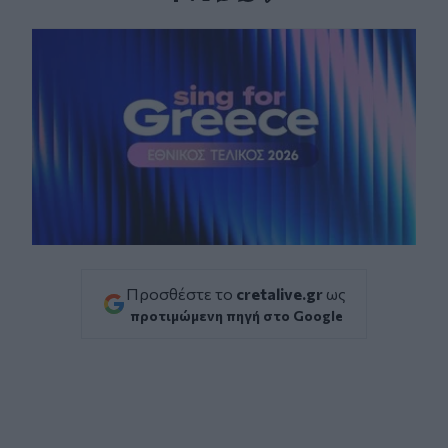
Facebook
Twitter
Messenger
Whatsapp
Viber
Προσθέστε το
cretalive.gr
ως
προτιμώμενη πηγή στο Google