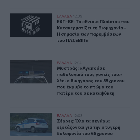
ΕΧΠ-ΒΕ: Το «Ενιαίο Πλαίσιο» που Κατακερματίζει τη 
ΕΛΛAΔΑ
12:39
ΕΧΠ-ΒΕ: Το «Ενιαίο Πλαίσιο» που 
ΕΧΠ-ΒΕ: Το «Ενιαίο Πλαίσιο» που
Κατακερματίζει τη Βιομηχανία -
Η σημασία των παρεμβάσεων
του ΠΑΣΕΒΙΠΕ
Μυστράς: «Αγαπούσε παθολογικά τους γονείς του» λέει
ΕΛΛAΔΑ
12:14
Μυστράς: «Αγαπούσε παθολογικά το
Μυστράς: «Αγαπούσε
παθολογικά τους γονείς του»
λέει ο δικηγόρος του 55χρονου
που έκρυβε το πτώμα του
πατέρα του σε καταψύκτη
Σέρρες: Όλα τα σενάρια εξετάζονται για την στυγερή 
ΕΛΛAΔΑ
12:03
Σέρρες: Όλα τα σενάρια εξετάζοντα
Σέρρες: Όλα τα σενάρια
εξετάζονται για την στυγερή
δολοφονία του 68χρονου