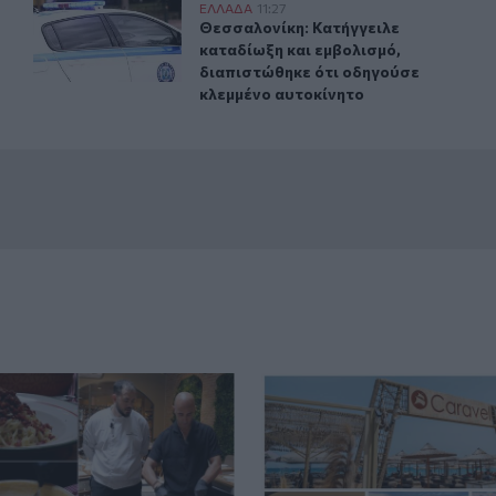
ς απεγκλώβισαν άτομο
Θεσσαλονίκη: Κατήγγειλε καταδίωξη και εμβολισμό, δι
ΕΛΛAΔΑ
11:27
ούρου: Πυροσβέστες απεγκλώβισαν άτομο
Θεσσαλονίκη: Κατήγγειλε καταδίωξη
Θεσσαλονίκη: Κατήγγειλε
καταδίωξη και εμβολισμό,
διαπιστώθηκε ότι οδηγούσε
κλεμμένο αυτοκίνητο