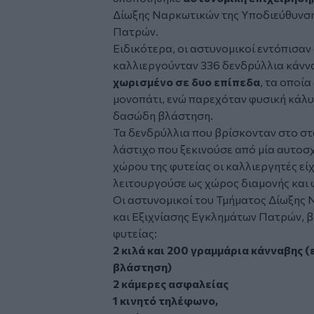
Δίωξης Ναρκωτικών της Υποδιεύθυνση
Πατρών.
Ειδικότερα, οι αστυνομικοί εντόπισα
καλλιεργούνταν 336 δενδρύλλια κάνν
χωρισμένο σε δυο επίπεδα
, τα οποί
μονοπάτι, ενώ παρεχόταν φυσική κάλ
δασώδη βλάστηση.
Τα δενδρύλλια που βρίσκονταν στο στ
λάστιχο που ξεκινούσε από μία αυτοσχ
χώρου της φυτείας οι καλλιεργητές εί
λειτουργούσε ως χώρος διαμονής και 
Οι αστυνομικοί του Τμήματος Δίωξης
και Εξιχνίασης Εγκλημάτων Πατρών, β
φυτείας:
2 κιλά και 200 γραμμάρια κάνναβης 
βλάστηση)
2 κάμερες ασφαλείας
1 κινητό τηλέφωνο,