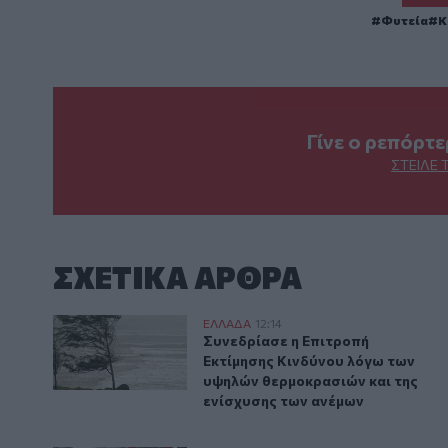
Φυτεία
Κ
Γίνε ο ρεπόρτ
ΣΤΕΊΛΕ 
ΣΧΕΤΙΚA AΡΘΡΑ
Συνεδρίασε η Επιτροπή Εκτίμησης Κινδύνου λόγω τω
ΕΛΛAΔΑ
12:14
Συνεδρίασε η Επιτροπή Εκτίμηση
Συνεδρίασε η Επιτροπή
Εκτίμησης Κινδύνου λόγω των
υψηλών θερμοκρασιών και της
ενίσχυσης των ανέμων