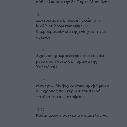
κάθε ηλικίας στην 8η Γιορτή Μπανάνας
12:14
Συνεδρίασε η Επιτροπή Εκτίμησης
Κινδύνου λόγω των υψηλών
θερμοκρασιών και της ενίσχυσης των
ανέμων
12:10
8χρονος τραυματίστηκε στο κεφάλι
μετά από βουτιά σε παραλία της
Χαλκιδικής
12:05
Μυστράς: Με ψυχολογικά προβλήματα
ο 55χρονος που έκρυψε τον νεκρό
πατέρα του σε καταψύκτη
12:05
Κρήτη: Στην εισαγγελία ο φάκελος για
τον τουρίστα με τις ανήθικες προτάσεις
- Τι λέει η ΕΛ.ΑΣ για τη 10χρονη