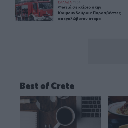
Φωτιά σε κτίριο στην Κουμουνδούρου: Πυροσβέστε
ΕΛΛAΔΑ
11:54
Φωτιά σε κτίριο στην Κουμουνδ
Φωτιά σε κτίριο στην
Κουμουνδούρου: Πυροσβέστες
απεγκλώβισαν άτομο
Best of Crete