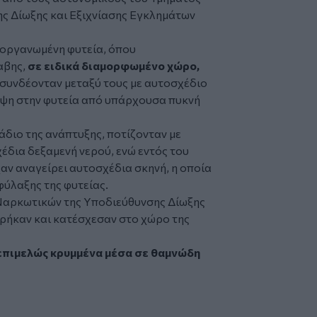
ς Δίωξης και Εξιχνίασης Εγκλημάτων
ν οργανωμένη φυτεία, όπου
αβης,
σε ειδικά διαμορφωμένο χώρο,
α συνδέονταν μεταξύ τους με αυτοσχέδιο
υψη στην φυτεία από υπάρχουσα πυκνή
άδιο της ανάπτυξης, ποτίζονταν με
έδια δεξαμενή νερού, ενώ εντός του
χαν αναγείρει αυτοσχέδια σκηνή, η οποία
φύλαξης της φυτείας.
 Ναρκωτικών της Υποδιεύθυνσης Δίωξης
ρήκαν και κατέσχεσαν στο χώρο της
(επιμελώς κρυμμένα μέσα σε θαμνώδη