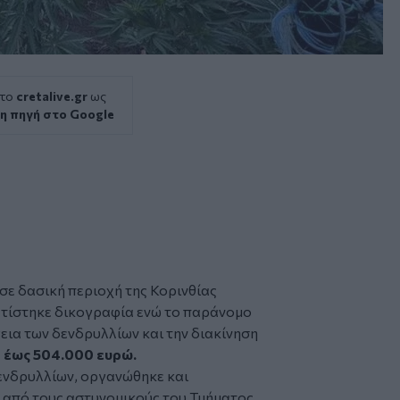
 το
cretalive.gr
ως
η πηγή στο Google
σε δασική περιοχή της Κορινθίας
ατίστηκε δικογραφία ενώ το παράνομο
εια των δενδρυλλίων και την διακίνηση
 έως 504.000 ευρώ.
δενδρυλλίων, οργανώθηκε και
από τους αστυνομικούς του Τμήματος