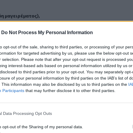
ύη μαγειρέματος),
ρμακα και έγγραφα.
-
Do Not Process My Personal Information
δενδρυλλίων θα έφθανε τα 168 κιλά
εριουσιακό όφελος από την καλλιέργεια
to opt-out of the sale, sharing to third parties, or processing of your per
ς κάνναβης κυμαίνεται από 336.000 έως
formation for targeted advertising by us, please use the below opt-out s
r selection. Please note that after your opt-out request is processed y
ειστήρια και θα αποσταλούν από το
eing interest-based ads based on personal information utilized by us or
disclosed to third parties prior to your opt-out. You may separately opt-
ης Διεύθυνσης Αστυνομίας Κορινθίας
losure of your personal information by third parties on the IAB’s list of
νών για εργαστηριακές εξετάσεις.
. This information may also be disclosed by us to third parties on the
IA
τικού χαρακτήρα, σε βάρος ενός
Participants
that may further disclose it to other third parties.
ν δραστών, που αναζητούνται, για
διακίνησης ναρκωτικών ουσιών, με την
κάνναβης και εγκληματική οργάνωση.
l Data Processing Opt Outs
τηση στην ακρίβεια το περισσότερο
o opt-out of the Sharing of my personal data.