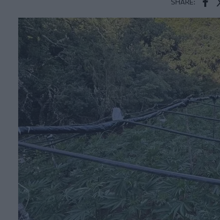
SHARE:
Face
T