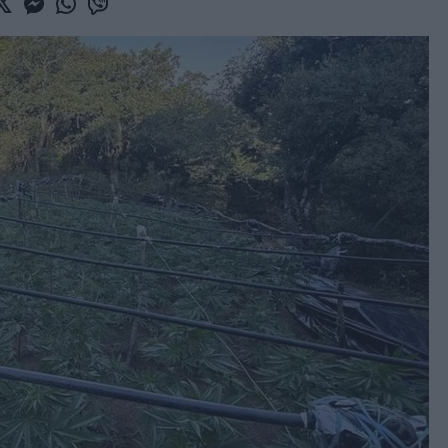
book
witter
Messenger
Whatsapp
Viber