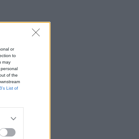
απαγόρευση λόγω μηχανικής βλάβης
11:27
Θεσσαλονίκη: Κατήγγειλε καταδίωξη
και εμβολισμό, διαπιστώθηκε ότι
οδηγούσε κλεμμένο αυτοκίνητο
sonal or
11:19
ection to
Ο Μπράντον Κλαρκ πέθανε από τις
ou may
επιπτώσεις ηρωίνης και κοκαΐνης
 personal
out of the
11:11
 downstream
Δήμος Μαλεβιζίου: Στους πρώτους
B’s List of
Δήμους που εξασφάλισαν
χρηματοδότηση για Σχέδιο Αστικής
Ανθεκτικότητας
11:05
Ηράκλειο: Ιδιοκτήτες ακινήτων έχουν
τάσεις φυγής από τη βραχυχρόνια
μίσθωση