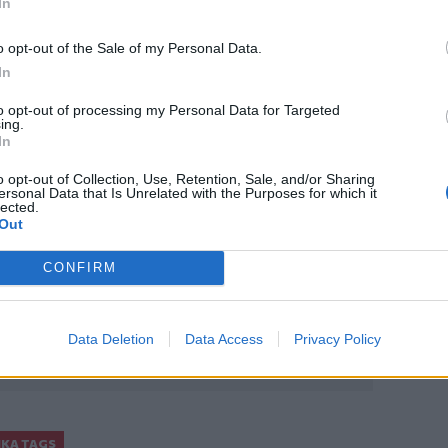
In
ώρας
o opt-out of the Sale of my Personal Data.
 μετά από τροχαίο στο Κρανίδι
In
to opt-out of processing my Personal Data for Targeted
ing.
In
o opt-out of Collection, Use, Retention, Sale, and/or Sharing
ο
Google News
και στο
Facebook
ersonal Data that Is Unrelated with the Purposes for which it
lected.
κανάλι μας στο
YouTube
Out
CONFIRM
Data Deletion
Data Access
Privacy Policy
ΙΚΆ TAGS