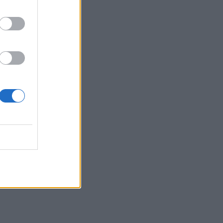
10:48
Χαρδαλιάς: Καμία ανεμογεννήτρια σε
καμένες και αναδασωτέες περιοχές της
Αττικής
10:42
Ο «χάρτης» των πληρωμών από τον e-
ΕΦΚΑ και τη ΔΥΠΑ έως τις 14
Αυγούστου
10:40
Γαύδος: Επιχείρηση διάσωσης 31χρονης
από δύσβατο σημείο
10:33
Marfin: «Δεν υπάρχει ταυτοποίηση»
λέει ο δικηγόρος της 46χρονης
10:25
Δημήτρης Παπαμιχαήλ: Το