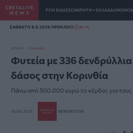
ΡΟΗ ΕΙΔΗΣΕΩΝ
ΚΡΗΤΗ
ΕΛΛΑΔΑ
ΟΙΚΟΝΟΜ
Homepage
ΣAΒΒΑΤΟ 8.8.2026
/
ΗΡΑΚΛΕΙΟ
33 °C
ΑΡΧΙΚΗ
/
ΕΛΛΆΔΑ
Φυτεία με 336 δενδρύλλια
δάσος στην Κορινθία
Πάνω από 500.000 ευρώ το κέρδος για τους
18.06.2026
NEWSROOM