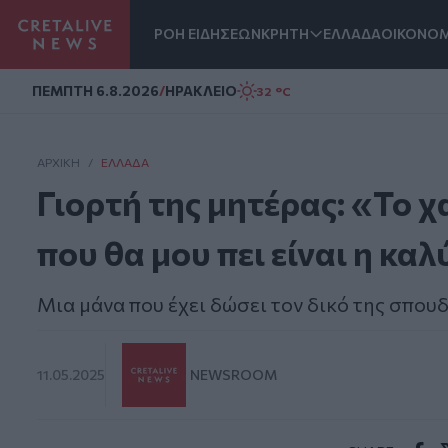
ΡΟΗ ΕΙΔΗΣΕΩΝ
ΚΡΗΤΗ
ΕΛΛΑΔΑ
ΟΙΚΟΝΟΜ
Homepage
ΠΕΜΠΤΗ 6.8.2026
/
ΗΡΑΚΛΕΙΟ
32 °C
ΑΡΧΙΚΗ
/
ΕΛΛΆΔΑ
Γιορτή της μητέρας: «Το χ
που θα μου πει είναι η κα
Μια μάνα που έχει δώσει τον δικό της σπουδ
11.05.2025
NEWSROOM