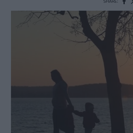
SHARE:
Face
T