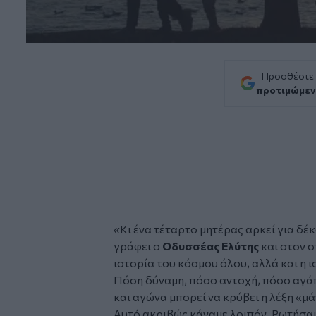
Προσθέστε
προτιμώμεν
«
Κι ένα τέταρτο μητέρας αρκεί για δέκ
γράφει ο
Οδυσσέας Ελύτης
και στον σ
ιστορία του κόσμου όλου, αλλά και η 
Πόση δύναμη, πόσο αντοχή, πόσο αγάπ
και αγώνα μπορεί να κρύβει η λέξη «μά
Αυτό ακριβώς κάναμε λοιπόν. Ρωτήσαμε