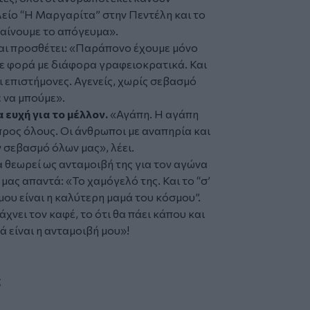
ολείο “Η Μαργαρίτα” στην Πεντέλη και το
γαίνουμε το απόγευμα
».
αι προσθέτει: «
Παράπονο έχουμε μόνο
ε φορά με διάφορα γραφειοκρατικά. Και
ι επιστήμονες. Αγενείς, χωρίς σεβασμό
ε να μπούμε
».
α ευχή για το μέλλον.
«
Αγάπη. Η αγάπη
προς όλους. Οι άνθρωποι με αναπηρία και
ον σεβασμό όλων μας
», λέει.
α θεωρεί ως ανταμοιβή της για τον αγώνα
 μας απαντά: «
Το χαμόγελό της. Και το “σ’
 μου είναι η καλύτερη μαμά του κόσμου”.
άχνει τον καφέ, το ότι θα πάει κάπου και
τά είναι η ανταμοιβή μου
»!
ς