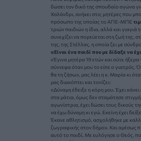
δώσει τον δικό της σπουδαίο αγώνα για
Χαλάνδρι, ανήκει στις μητέρες που μ
πρόσωπο της οποίας το ΑΠΕ-ΜΠΕ
τι
τριών παιδιών η ίδια, αλλά και γιαγιά
συνεχίζει να πορεύεται στη ζωή της, 
της, της Στέλλας, η οποία ζει με σύνδ
«Είναι ένα παιδί που με δίδαξε να έ
«
Έγινα μητέρα 19 ετών και ούτε ήξερα 
σύννεφα όταν μου το είπε ο γιατρός. 
θα τη ζήσω
», μας λέει η κ. Μαρία κι ό
μας διακόπτει και τονίζει:
«
Δύναμη έδειξε η κόρη μου. Έχει κάνει
στα μάτια, όμως δεν σταμάτησε στιγμή 
αγωνίστρια, έχει δώσει τους δικούς της
να έχω δύναμη κι εγώ. Εκείνη έχει δεί
Έκανε αθλητισμό, ασχολήθηκε με καλλι
ζωγραφικής στον δήμο
». Και αμέσως π
αυτό το παιδί. Με ευλόγησε ο Θεός, πο