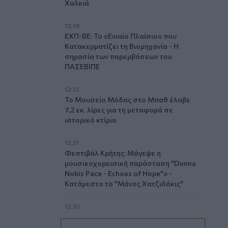
Χαλκιά
12:39
ΕΧΠ-ΒΕ: Το «Ενιαίο Πλαίσιο» που
Κατακερματίζει τη Βιομηχανία - Η
σημασία των παρεμβάσεων του
ΠΑΣΕΒΙΠΕ
12:32
Το Μουσείο Μόδας στο Μπαθ έλαβε
7,2 εκ. λίρες για τη μεταφορά σε
ιστορικό κτίριο
12:31
Φεστιβάλ Κρήτης: Μάγεψε η
μουσικοχορευτική παράσταση "Donna
Nobis Pace - Echoes of Hope"» -
Κατάμεστο το "Μάνος Χατζιδάκις"
12:30
Ο Ντ. Τραμπ αρνείται ότι αντιμετωπίζει
έλλειψη πυρομαχικών