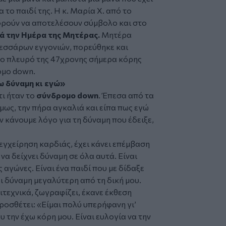
 το παιδί της. Η κ. Μαρία Χ. από το
πορούν να αποτελέσουν σύμβολο και στο
μά την Ημέρα της Μητέρας.
Μητέρα
 τεσσάρων εγγονιών, πορεύθηκε και
στο πλευρό της 47χρονης σήμερα κόρης
ρομο down.
χω δύναμη κι εγώ»
τι ήταν το
σύνδρομο down
. Έπεσα από τα
Όμως, την πήρα αγκαλιά και είπα πως εγώ
ταν κάνουμε λόγο για τη δύναμη που έδειξε,
 εγχείρηση καρδιάς, έχει κάνει επέμβαση
να δείχνει δύναμη σε όλα αυτά. Είναι
 αγώνες. Είναι ένα παιδί που με δίδαξε
ξει δύναμη μεγαλύτερη από τη δική μου.
τεχνικά, ζωγραφίζει, έκανε έκθεση
ροσθέτει: «
Είμαι πολύ υπερήφανη γι’
υ την έχω κόρη μου. Είναι ευλογία να την