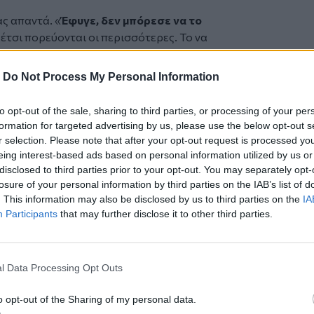
ας απαντά. «
Έφυγε, δεν μπόρεσε να το
έτσι πορεύονται οι περισσότερες. Το να
εν είναι ο κανόνας. Συνήθως οι άντρες
 έχω δει εγώ
».
-
Do Not Process My Personal Information
ιά όλα αυτά τα χρόνια, για να φτάσουμε
μαζί της, για να τη μάθω να συλλαβίζει,
to opt-out of the sale, sharing to third parties, or processing of your per
 βήματά της. Και φτάσαμε τώρα στο να
formation for targeted advertising by us, please use the below opt-out s
r selection. Please note that after your opt-out request is processed y
ου μπορεί να έχει μια τέτοια διαδρομή.
eing interest-based ads based on personal information utilized by us or
disclosed to third parties prior to your opt-out. You may separately opt-
εμείς οι ίδιοι έχουμε ιδιαιτερότητες
»,
losure of your personal information by third parties on the IAB’s list of
ιβάλλω μέσα στο περιβάλλον.
Πριν από
. This information may also be disclosed by us to third parties on the
IA
, δεν ήταν όπως είναι σήμερα. Τότε
Participants
that may further disclose it to other third parties.
γυρνούσε το κεφάλι.
Μπαίναμε στο
ρειάστηκε δύναμη και από τις δυό μας
l Data Processing Opt Outs
. Σήμερα, έχει ευαισθητοποιηθεί ο
τερα τα νέα παιδιά. Η νέα γενιά είναι
o opt-out of the Sharing of my personal data.
ρωποι δείχνουν πλέον μεγάλη ευαισθησία