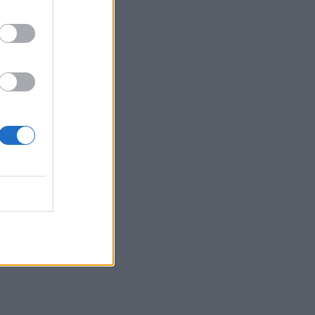
11:40
"Οι καθυστερήσεις στις πτήσεις δεν
είναι πια συγκυριακές - Είναι
διαρθρωτικό πρόβλημα που πλήττει τον
ελληνικό τουρισμό"
11:39
«Πόλεμος» στο Λονδίνο για το «μεγα-
τέμενος»
11:36
Σε "ασπίδα προστασίας" οι φοίνικες
του Ρεθύμνου απέναντι στο κόκκινο
σκαθάρι
11:30
Τροχαίο στην Ηλεία: Αυτοκίνητο έπεσε
σε γκρεμό 30 μέτρων
11:20
Κνωσός: Ένα χρόνο μετά τις