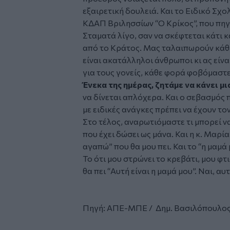
εξαιρετική δουλειά. Και το Ειδικό Σχ
ΚΔΑΠ Βριλησσίων “Ο Κρίκος”, που πη
Σταματά λίγο, σαν να σκέφτεται κάτι κ
από το Κράτος. Μας ταλαιπωρούν κάθ
είναι ακατάλληλοι άνθρωποι κι ας είνα
για τους γονείς, κάθε φορά φοβόμαστ
Ένεκα της ημέρας, ζητάμε να κάνει μι
να δίνεται απλόχερα. Και ο σεβασμός 
με ειδικές ανάγκες πρέπει να έχουν τ
Στο τέλος, αναρωτιόμαστε τι μπορεί ν
που έχει δώσει ως μάνα. Και η κ. Μαρία
αγαπώ” που θα μου πει. Και το “η μαμά
Το ότι μου στρώνει το κρεβάτι, μου φτι
θα πει “Αυτή είναι η μαμά μου”. Ναι, αυ
Πηγή: ΑΠΕ-ΜΠΕ /
Δημ. Βασιλόπουλο