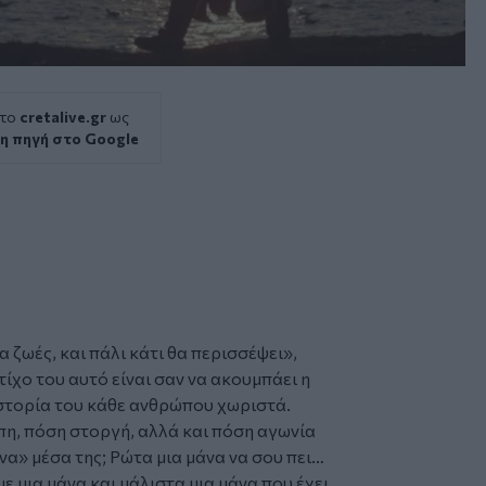
 το
cretalive.gr
ως
η πηγή στο Google
α ζωές, και πάλι κάτι θα περισσέψει
»,
τίχο του αυτό είναι σαν να ακουμπάει η
ιστορία του κάθε ανθρώπου χωριστά.
η, πόση στοργή, αλλά και πόση αγωνία
να» μέσα της; Ρώτα μια μάνα να σου πει…
 μια μάνα και μάλιστα μια μάνα που έχει