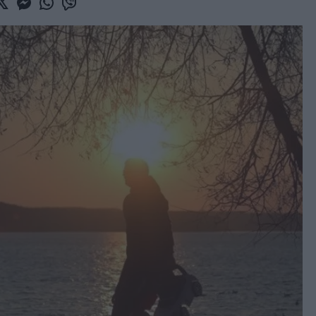
book
witter
Messenger
Whatsapp
Viber