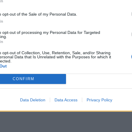
In
o opt-out of the Sale of my Personal Data.
In
to opt-out of processing my Personal Data for Targeted
ing.
λάκης στο TikTok για την Ημέρα της Μητέρας
In
ρουλάκης στο TikTok για την Ημέρα της Μητέρ
o opt-out of Collection, Use, Retention, Sale, and/or Sharing
ersonal Data that Is Unrelated with the Purposes for which it
lected.
Out
CONFIRM
ζεις ότι) ξέρεις για τη Γιορτή της Μητέρας 💐
Data Deletion
Data Access
Privacy Policy
νομίζεις ότι) ξέρεις για τη Γιορτή της Μητέρας 