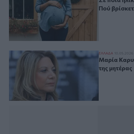
Πού βρίσκετ
Μαρία Καρυστια
ΕΛΛAΔΑ
10.05.2026
Μαρία Καρυσ
της μητέρας