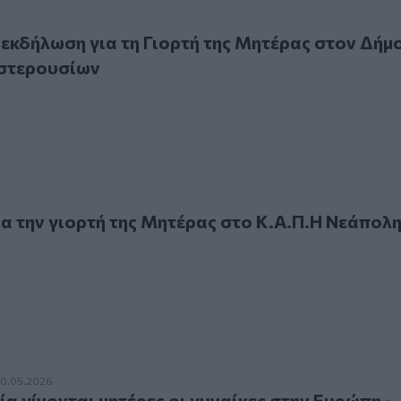
δήλωση για τη Γιορτή της Μητέρας στον Δήμο Αρχανών–Αστ
 εκδήλωση για τη Γιορτή της Μητέρας στον Δήμ
στερουσίων
ην γιορτή της Μητέρας στο Κ.Α.Π.Η Νεάπολης
α την γιορτή της Μητέρας στο Κ.Α.Π.Η Νεάπολ
γίνονται μητέρες οι γυναίκες στην Ευρώπη - Πού βρίσκεται η
10.05.2026
ία γίνονται μητέρες οι γυναίκες στην Ευρώπη -