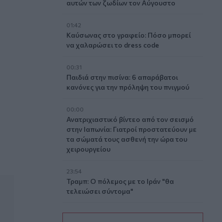
αυτών των ζωδίων τον Αύγουστο
01:42
Καύσωνας στο γραφείο: Πόσο μπορεί
να χαλαρώσει το dress code
00:31
Παιδιά στην πισίνα: 6 απαράβατοι
κανόνες για την πρόληψη του πνιγμού
00:00
Ανατριχιαστικό βίντεο από τον σεισμό
στην Ιαπωνία: Γιατροί προστατεύουν με
τα σώματά τους ασθενή την ώρα του
χειρουργείου
23:54
Τραμπ: Ο πόλεμος με το Ιράν "θα
τελειώσει σύντομα"
23:43