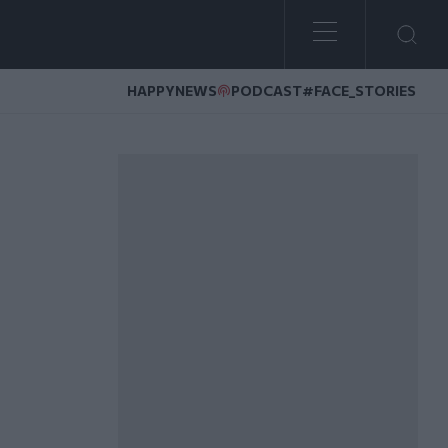
HAPPYNEWS
PODCAST
#FACE_STORIES
λληλεγγύη και σεβασμό