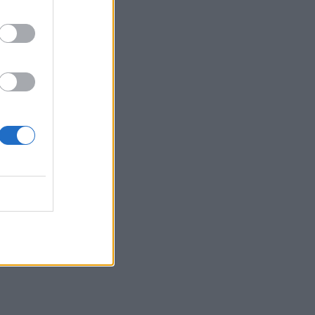
αχαριστία, 22 χρόνια μετά και
συνάδελφοι προσπαθούν να ξεχάσουν
ότι έγραψα αυτό το τραγούδι»
22:14
Ξεκινούν τα δοκιμαστικά δρομολόγια
της επέκτασης του Μετρό
ας
Θεσσαλονίκης
22:05
Τζόκερ: Αυτοί είναι οι τυχεροί αριθμοί
που κερδίζουν πάνω από 2 εκατ. ευρώ
21:56
Συρία: Βόμβα εξερράγη σε λεωφορείο
κοντά στη Δαμασκό – Τουλάχιστον 2
💐
νεκροί και 13 τραυματίες
21:43
Απίστευτο περιστατικό σε αγώνα
μπέιζμπολ: Μπαστούνι παίκτη