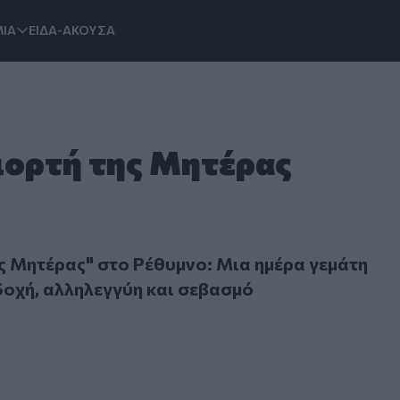
ΙΑ
ΕΙΔΑ-ΑΚΟΥΣΑ
Γιορτή της Μητέρας
Μητέρας" στο Ρέθυμνο: Μια ημέρα γεμάτη αγάπη, αποδοχή, α
ης Μητέρας" στο Ρέθυμνο: Μια ημέρα γεμάτη
οχή, αλληλεγγύη και σεβασμό