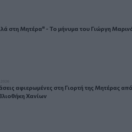
στη Μητέρα" - Το μήνυμα του Γιώργη Μαρινάκη
λά στη Μητέρα" - Το μήνυμα του Γιώργη Μαριν
ις αφιερωμένες στη Γιορτή της Μητέρας από τη Δημοτική Βι
.2026
άσεις αφιερωμένες στη Γιορτή της Μητέρας από
βλιοθήκη Χανίων