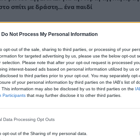
το σπίτι με δράστη… ένα παιδί
-
Do Not Process My Personal Information
to opt-out of the sale, sharing to third parties, or processing of your per
ατα για την Γιορτή της Μητέρας
formation for targeted advertising by us, please use the below opt-out s
ηνύματα για την Γιορτή της Μητέρας
r selection. Please note that after your opt-out request is processed y
eing interest-based ads based on personal information utilized by us or
disclosed to third parties prior to your opt-out. You may separately opt-
losure of your personal information by third parties on the IAB’s list of
. This information may also be disclosed by us to third parties on the
IA
Participants
that may further disclose it to other third parties.
έρας: Πώς καθιερώθηκε και από που προέρχεται
l Data Processing Opt Outs
μητέρας: Πώς καθιερώθηκε και από που
o opt-out of the Sharing of my personal data.