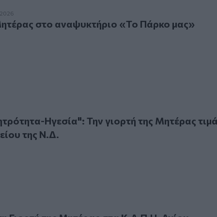
έρας στο αναψυκτήριο «Το Πάρκο μας»
.2026
Μητέρας στο αναψυκτήριο «Το Πάρκο μας»
τητα-Ηγεσία": Την γιορτή της Μητέρας τιμά η ΔΕΕΠ Ηρακλε
τρότητα-Ηγεσία": Την γιορτή της Μητέρας τιμά
ίου της Ν.Δ.
Γιορτή της Μητέρας στα Κ.Α.Π.Η. Αγίου Νικολάου και Νεάπο