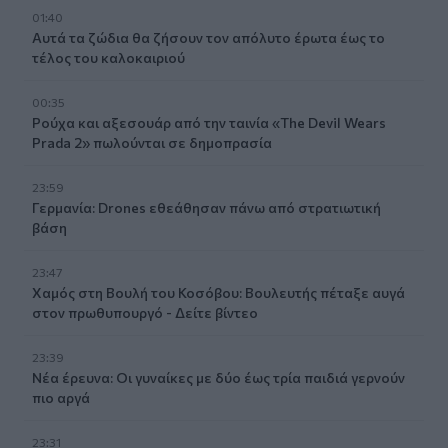
01:40
Αυτά τα ζώδια θα ζήσουν τον απόλυτο έρωτα έως το
τέλος του καλοκαιριού
00:35
Ρούχα και αξεσουάρ από την ταινία «The Devil Wears
Prada 2» πωλούνται σε δημοπρασία
23:59
Γερμανία: Drones εθεάθησαν πάνω από στρατιωτική
βάση
23:47
Χαμός στη Βουλή του Κοσόβου: Βουλευτής πέταξε αυγά
στον πρωθυπουργό - Δείτε βίντεο
23:39
Νέα έρευνα: Οι γυναίκες με δύο έως τρία παιδιά γερνούν
πιο αργά
23:31