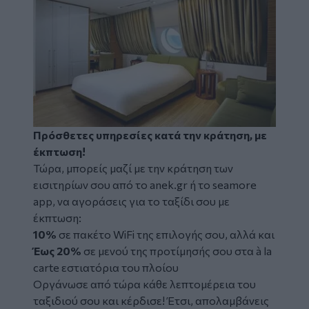
Πρόσθετες υπηρεσίες κατά την κράτηση, με
έκπτωση!
Τώρα, μπορείς μαζί με την κράτηση των
εισιτηρίων σου από το anek.gr ή το seamore
app, να αγοράσεις για το ταξίδι σου με
έκπτωση:
10%
σε πακέτο WiFi της επιλογής σου, αλλά και
Έως 20%
σε μενού της προτίμησής σου στα à la
carte εστιατόρια του πλοίου
Οργάνωσε από τώρα κάθε λεπτομέρεια του
ταξιδιού σου και κέρδισε! Έτσι, απολαμβάνεις