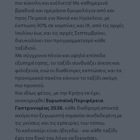
πιο εύκολη και ευέλικτη! Με καθημερινά
βραδινά και ημερήσια δρομολόγια από και
προς Πειραιά για Χανιά και Ηράκλειο, με
έκπτωση 30% σε καμπίνες και ΙΧ, από τις αρχές
Ιουλίου έως και τις αρχές Σεπτεμβρίου,
διευκολύνει τον προγραμματισμό κάθε
ταξιδιού.
Με σύγχρονα πλοία και υψηλό επίπεδο
εξυπηρέτησης, το ταξίδι συνδυάζει άνεση και
φιλοξενία, ενώ οι διαθέσιμες εκπτώσεις και τα
προνομιακά πακέτα κάνουν το ταξίδι ακόμη
πιο προσιτό.
Και ιδίως φέτος, με την Κρήτη να έχει
ανακηρυχθεί
Ευρωπαϊκή Περιφέρεια
Γαστρονομίας 2026
, κάθε διαδρομή αποκτά
ακόμη πιο ξεχωριστή σημασία συνδεδεμένη με
τις γεύσεις και τις εμπειρίες του τόπου.
Το καλοκαίρι είναι ήδη εδώ - και κάθε ταξίδι
έχει τον δικό του λόγο να ξεκινήσει.