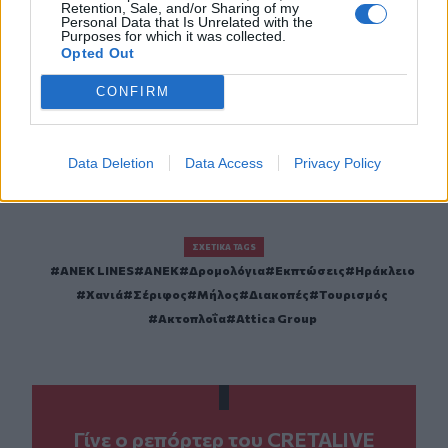
Retention, Sale, and/or Sharing of my
Personal Data that Is Unrelated with the
Purposes for which it was collected.
Opted Out
CONFIRM
Data Deletion
Data Access
Privacy Policy
ΣΧΕΤΙΚΆ TAGS
ANEK LINES
ΑΝΕΚ
Δρομολόγια
Εκπτώσεις
Ηράκλειο
Χανιά
Σέριφος
Μήλος
Διακοπές
Τουρισμός
Ακτοπλοΐα
Attica Group
Γίνε ο ρεπόρτερ του CRETALIVE