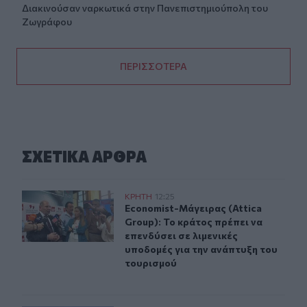
Διακινούσαν ναρκωτικά στην Πανεπιστημιούπολη του
Ζωγράφου
ΠΕΡΙΣΣΟΤΕΡΑ
ΣΧΕΤΙΚA AΡΘΡΑ
Economist-Μάγειρας (Attica Group): Το κράτος πρέπει ν
ΚΡΗΤΗ
12:25
Economist-Μάγειρας (Attica Group):
Economist-Μάγειρας (Attica
Group): Το κράτος πρέπει να
επενδύσει σε λιμενικές
υποδομές για την ανάπτυξη του
τουρισμού