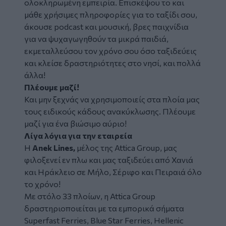
ολοκληρωμένη εμπειρία. Επισκέψου το και
μάθε χρήσιμες πληροφορίες για το ταξίδι σου,
άκουσε podcast και μουσική, βρες παιχνίδια
για να ψυχαγωγηθούν τα μικρά παιδιά,
εκμεταλλεύσου τον χρόνο σου όσο ταξιδεύεις
και κλείσε δραστηριότητες στο νησί, και πολλά
άλλα!
Πλέουμε μαζί!
Και μην ξεχνάς να χρησιμοποιείς στα πλοία μας
τους ειδικούς κάδους ανακύκλωσης. Πλέουμε
μαζί για ένα βιώσιμο αύριο!
Λίγα λόγια για την εταιρεία
Η
Anek Lines,
μέλος της Attica Group, μας
φιλοξενεί εν πλω και μας ταξιδεύει από Χανιά
και Ηράκλειο σε Μήλο, Σέριφο και Πειραιά όλο
το χρόνο!
Με στόλο 33 πλοίων, η Attica Group
δραστηριοποιείται με τα εμπορικά σήματα
Superfast Ferries, Blue Star Ferries, Hellenic