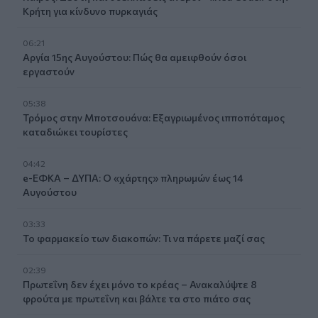
Κρήτη για κίνδυνο πυρκαγιάς
06:21
Αργία 15ης Αυγούστου: Πώς θα αμειφθούν όσοι
εργαστούν
05:38
Τρόμος στην Μποτσουάνα: Εξαγριωμένος ιπποπόταμος
καταδιώκει τουρίστες
04:42
e-ΕΦΚΑ – ΔΥΠΑ: Ο «χάρτης» πληρωμών έως 14
Αυγούστου
03:33
Το φαρμακείο των διακοπών: Τι να πάρετε μαζί σας
02:39
Πρωτεΐνη δεν έχει μόνο το κρέας – Ανακαλύψτε 8
φρούτα με πρωτεΐνη και βάλτε τα στο πιάτο σας