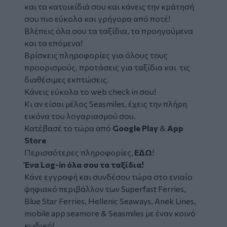
και τα κατοικίδιά σου και κάνεις την κράτησή
σου πιο εύκολα και γρήγορα από ποτέ!
Βλέπεις όλα σου τα ταξίδια, τα προηγούμενα
και τα επόμενα!
Βρίσκεις πληροφορίες για όλους τους
προορισμούς, προτάσεις για ταξίδια και τις
διαθέσιμες εκπτώσεις.
Κάνεις εύκολα το web check in σου!
Κι αν είσαι μέλος Seasmiles, έχεις την πλήρη
εικόνα του λογαριασμού σου.
Κατέβασέ το τώρα από
Google Play
&
App
Store
Περισσότερες πληροφορίες,
ΕΔΩ
!
Ένα Log-in όλα σου τα ταξίδια!
Κάνε εγγραφή και συνδέσου τώρα στο ενιαίο
ψηφιακό περιβάλλον των Superfast Ferries,
Βlue Star Ferries, Hellenic Seaways, Anek Lines,
mobile app seamore & Seasmiles με έναν κοινό
κωδικό!