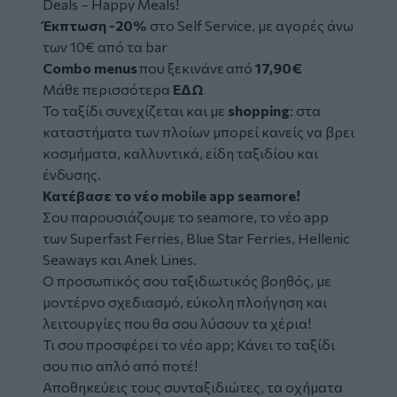
Deals – Happy Meals!
Έκπτωση -20%
στο Self Service, με αγορές άνω
των 10€ από τα bar
Combo menus
που ξεκινάνε από
17,90€
Μάθε περισσότερα
ΕΔΩ
Το ταξίδι συνεχίζεται και με
shopping
: στα
καταστήματα των πλοίων μπορεί κανείς να βρει
κοσμήματα, καλλυντικά, είδη ταξιδίου και
ένδυσης.
Κατέβασε το νέο mobile app seamore!
Σου παρουσιάζουμε το seamore, το νέο app
των Superfast Ferries, Βlue Star Ferries, Hellenic
Seaways και Anek Lines.
O προσωπικός σου ταξιδιωτικός βοηθός, με
μοντέρνο σχεδιασμό, εύκολη πλοήγηση και
λειτουργίες που θα σου λύσουν τα χέρια!
Τι σου προσφέρει το νέο app; Κάνει το ταξίδι
σου πιο απλό από ποτέ!
Αποθηκεύεις τους συνταξιδιώτες, τα οχήματα