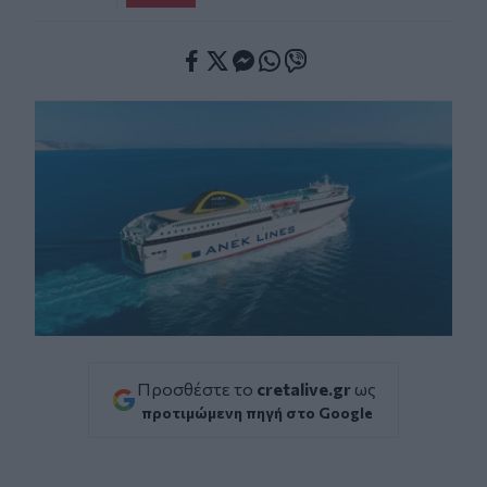
Facebook
Twitter
Messenger
Whatsapp
Viber
Προσθέστε το
cretalive.gr
ως
προτιμώμενη πηγή στο Google