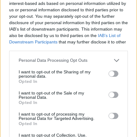
interest-based ads based on personal information utilized by
Σαρηγιάννης για τοξικό νέφος στο
us or personal information disclosed to third parties prior to
Ωραιόκαστρο: "Ήταν μια επικίνδυνη
your opt-out. You may separately opt-out of the further
κατάσταση"
disclosure of your personal information by third parties on the
IAB’s list of downstream participants. This information may
ΔΕΔΔΗΕ: Προσοχή στις απάτες – «Μην
also be disclosed by us to third parties on the
IAB’s List of
παραδίδετε χρήματα, τιμαλφή ή προσωπικά
Downstream Participants
that may further disclose it to other
αντικείμενα σε κανέναν»
third parties.
Personal Data Processing Opt Outs
I want to opt-out of the Sharing of my
personal data.
Opted In
Ακολουθήστε το Cretalive στο
Google News
και
στο
Facebook
I want to opt-out of the Sale of my
Personal Data.
Κάντε εγγραφή στο κανάλι μας στο
YouTube
Opted In
I want to opt-out of processing my
Personal Data for Targeted Advertising.
Opted In
I want to opt-out of Collection, Use,