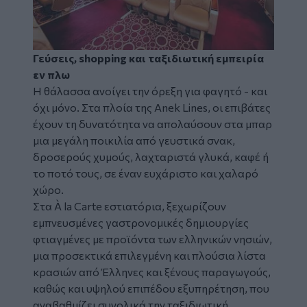
Γεύσεις, shopping και ταξιδιωτική εμπειρία
εν πλω
Η θάλασσα ανοίγει την όρεξη για φαγητό - και
όχι μόνο. Στα πλοία της Anek Lines, οι επιβάτες
έχουν τη δυνατότητα να απολαύσουν στα μπαρ
μια μεγάλη ποικιλία από γευστικά σνακ,
δροσερούς χυμούς, λαχταριστά γλυκά, καφέ ή
το ποτό τους, σε έναν ευχάριστο και χαλαρό
χώρο.
Στα À la Carte εστιατόρια, ξεχωρίζουν
εμπνευσμένες γαστρονομικές δημιουργίες
φτιαγμένες με προϊόντα των ελληνικών νησιών,
μια προσεκτικά επιλεγμένη και πλούσια λίστα
κρασιών από Έλληνες και ξένους παραγωγούς,
καθώς και υψηλού επιπέδου εξυπηρέτηση, που
αναβαθμίζει συνολικά την ταξιδιωτική