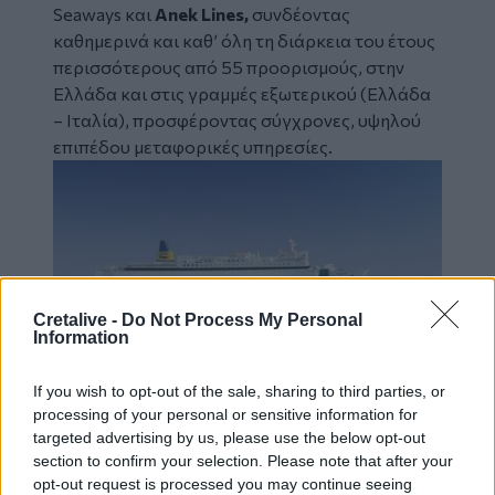
Seaways και
Αnek Lines,
συνδέοντας
καθημερινά και καθ’ όλη τη διάρκεια του έτους
περισσότερους από 55 προορισμούς, στην
Ελλάδα και στις γραμμές εξωτερικού (Ελλάδα
– Ιταλία), προσφέροντας σύγχρονες, υψηλού
επιπέδου μεταφορικές υπηρεσίες.
Image
Cretalive -
Do Not Process My Personal
Information
If you wish to opt-out of the sale, sharing to third parties, or
processing of your personal or sensitive information for
targeted advertising by us, please use the below opt-out
section to confirm your selection. Please note that after your
Νέα μελέτη ανατρέπει την επικρατέστερη
opt-out request is processed you may continue seeing
θεωρία για την εξέλιξη του ανθρώπινου κρανίου