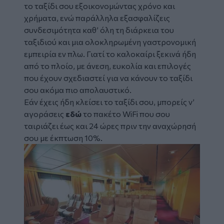
το ταξίδι σου εξοικονομώντας χρόνο και
χρήματα, ενώ παράλληλα εξασφαλίζεις
συνδεσιμότητα καθ’ όλη τη διάρκεια του
ταξιδιού και μια ολοκληρωμένη γαστρονομική
εμπειρία εν πλω. Γιατί το καλοκαίρι ξεκινά ήδη
από το πλοίο, με άνεση, ευκολία και επιλογές
που έχουν σχεδιαστεί για να κάνουν το ταξίδι
σου ακόμα πιο απολαυστικό.
Εάν έχεις ήδη κλείσει το ταξίδι σου, μπορείς ν’
αγοράσεις
εδώ
το πακέτο WiFi που σου
ταιριάζει έως και 24 ώρες πριν την αναχώρησή
σου με έκπτωση 10%.
Image