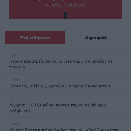
ΣΤΕΊΛΕ ΤΗΝ ΕΊΔΗΣΗ
Ροή ειδήσεων
Δημοφιλή
07:17
Περού: Δεκατρείς νεκροί και τέσσερις τραυματίες σε
τροχαίο
07:10
Εορτολόγιο: Ποιοι γιορτάζουν σήμερα 9 Αυγούστου
07:03
Νιγηρία: 1.500 ζευγάρια παντρεύτηκαν σε διήμερη
εκδήλωση
06:57
Καιρός: Ζέστη και θυελλώδεις άνεμοι - «Red Code» στην