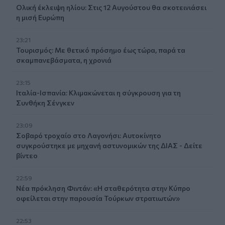
Ολική έκλειψη ηλίου: Στις 12 Αυγούστου θα σκοτεινιάσει
η μισή Ευρώπη
23:21
Τουρισμός: Με θετικό πρόσημο έως τώρα, παρά τα
σκαμπανεβάσματα, η χρονιά
23:15
Ιταλία-Ισπανία: Κλιμακώνεται η σύγκρουση για τη
Συνθήκη Σένγκεν
23:09
Σοβαρό τροχαίο στο Λαγονήσι: Αυτοκίνητο
συγκρούστηκε με μηχανή αστυνομικών της ΔΙΑΣ - Δείτε
βίντεο
22:59
Νέα πρόκληση Φιντάν: «Η σταθερότητα στην Κύπρο
οφείλεται στην παρουσία Τούρκων στρατιωτών»
22:53