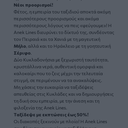
Νέοι προορισμοί!
Φέτος, η εμπειρία του ταξιδιού αποκτά ακόμη
περισσότερους προορισμούς και ακόμα
περισσότερους λόγους να πεις «φεύγουμε»! Η
Anek Lines διευρύνει το δίκτυό της, συνδέοντας
τον Πειραιά και τα Χανιά με τη μαγευτική
Μήλο
, αλλά και το Ηράκλειο με τη γοητευτική
Σέριφο
.
Δύο Κυκλαδονήσια με ξεχωριστή ταυτότητα,
κρυστάλλινα νερά, αυθεντική ομορφιά και
καλοκαίρι που το ζεις μέχρι την τελευταία
στιγμή, σε περιμένουν να τα ανακαλύψεις.
Μη χάσεις την ευκαιρία να ταξιδέψεις
απευθείας στις Κυκλάδες και να δημιουργήσεις
τη δική σου εμπειρία, με την άνεση και τη
φιλοξενία της Anek Lines.
Ταξίδεψε με εκπτώσεις έως 50%!
Οι διακοπές ξεκινούν με πλοίο! Η Anek Lines