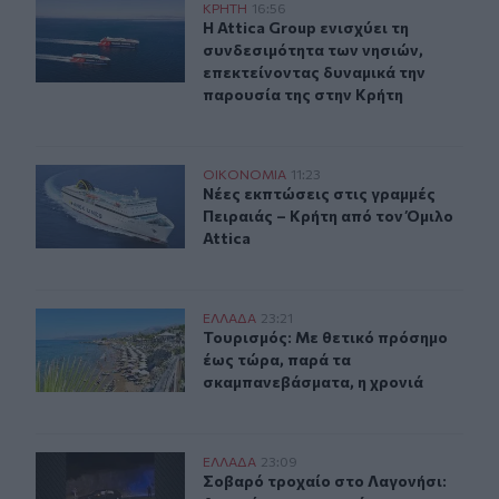
Η Attica Group ενισχύει τη συνδεσιμότητα των νησιών, 
ΚΡΗΤΗ
16:56
Η Attica Group ενισχύει τη συνδεσι
Η Attica Group ενισχύει τη
συνδεσιμότητα των νησιών,
επεκτείνοντας δυναμικά την
παρουσία της στην Κρήτη
Νέες εκπτώσεις στις γραμμές Πειραιάς – Κρήτη από τον 
ΟΙΚΟΝΟΜΙΑ
11:23
Νέες εκπτώσεις στις γραμμές Πειραι
Νέες εκπτώσεις στις γραμμές
Πειραιάς – Κρήτη από τον Όμιλο
Attica
Τουρισμός: Με θετικό πρόσημο έως τώρα, παρά τα σκα
ΕΛΛAΔΑ
23:21
Τουρισμός: Με θετικό πρόσημο έως
Τουρισμός: Με θετικό πρόσημο
έως τώρα, παρά τα
σκαμπανεβάσματα, η χρονιά
Σοβαρό τροχαίο στο Λαγονήσι: Αυτοκίνητο συγκρούστηκ
ΕΛΛAΔΑ
23:09
Σοβαρό τροχαίο στο Λαγονήσι: Αυτο
Σοβαρό τροχαίο στο Λαγονήσι: