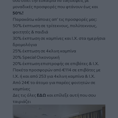
σου δίνει την ευκαιρία να ταξιδέψεις με
μοναδικές προσφορές που φτάνουν έως και
50%!
Παρακάτω κάποιες απ’ τις προσφορές μας:
50% έκπτωση σε τρίτεκνους, πολύτεκνους,
φοιτητές & παιδιά
30% έκπτωση σε καμπίνες και Ι.Χ. στα ημερήσια
δρομολόγια
25% έκπτωση σε 4κλινη καμπίνα
20% Special Οικονομική
20% έκπτωση επιστροφής σε επιβάτες & Ι.Χ.
Πακέτα προσφορών από €114 σε επιβάτες με
Ι.Χ. ή και από 253 για 4κλινη καμπίνα & Ι.Χ.
Από 24€ το άτομο για παρέες φοιτητών σε
καμπίνες
Δες τις όλες
ΕΔΩ
και επίλεξε αυτή που σου
ταιριάζει
Image