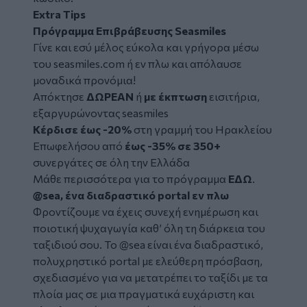
Extra Tips
Πρόγραμμα Επιβράβευσης Seasmiles
Γίνε και εσύ μέλος εύκολα και γρήγορα μέσω
του seasmiles.com ή εν πλω και απόλαυσε
μοναδικά προνόμια!
Απόκτησε
ΔΩΡΕΑΝ
ή
με έκπτωση
εισιτήρια,
εξαργυρώνοντας seasmiles
Κέρδισε έως -20%
στη γραμμή του Ηρακλείου
Επωφελήσου από
έως -35% σε 350+
συνεργάτες σε όλη την Ελλάδα
Μάθε περισσότερα για το πρόγραμμα
ΕΔΩ
.
@sea, ένα διαδραστικό portal εν πλω
Φροντίζουμε να έχεις συνεχή ενημέρωση και
ποιοτική ψυχαγωγία καθ’ όλη τη διάρκεια του
ταξιδιού σου. Το @sea είναι ένα διαδραστικό,
πολυχρηστικό portal με ελεύθερη πρόσβαση,
σχεδιασμένο για να μετατρέπει το ταξίδι με τα
πλοία μας σε μια πραγματικά ευχάριστη και