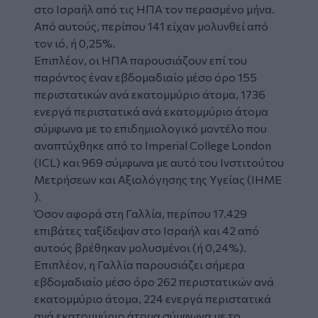
στο Ισραήλ από τις ΗΠΑ τον περασμένο μήνα.
Από αυτούς, περίπου 141 είχαν μολυνθεί από
τον ιό, ή 0,25%.
Επιπλέον, οι ΗΠΑ παρουσιάζουν επί του
παρόντος έναν εβδομαδιαίο μέσο όρο 155
περιστατικών ανά εκατομμύριο άτομα, 1736
ενεργά περιστατικά ανά εκατομμύριο άτομα
σύμφωνα με το επιδημιολογικό μοντέλο που
αναπτύχθηκε από το Imperial College London
(ICL) και 969 σύμφωνα με αυτό του Ινστιτούτου
Μετρήσεων και Αξιολόγησης της Υγείας (IHME
).
Όσον αφορά στη Γαλλία, περίπου 17.429
επιβάτες ταξίδεψαν στο Ισραήλ και 42 από
αυτούς βρέθηκαν μολυσμένοι (ή 0,24%).
Επιπλέον, η Γαλλία παρουσιάζει σήμερα
εβδομαδιαίο μέσο όρο 262 περιστατικών ανά
εκατομμύριο άτομα, 224 ενεργά περιστατικά
ανά εκατομμύριο άτομα σύμφωνα με το