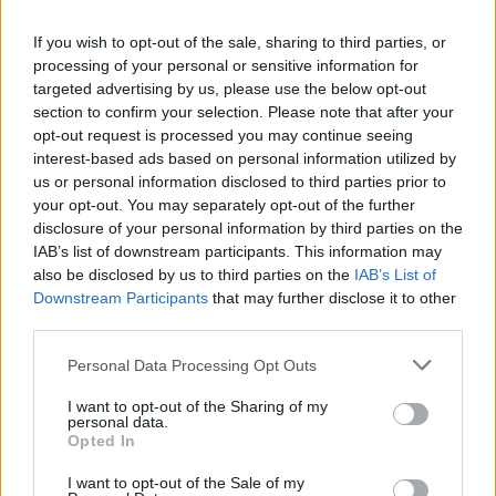
13:26
If you wish to opt-out of the sale, sharing to third parties, or
Μήλος: Μπαράζ αντιδράσεων και εισαγγελική
processing of your personal or sensitive information for
παρέμβαση για το ελικόπτερο που προσγειώθηκε στο
targeted advertising by us, please use the below opt-out
Σαρακήνικο
section to confirm your selection. Please note that after your
opt-out request is processed you may continue seeing
13:22
interest-based ads based on personal information utilized by
Δήμος Φαιστού: Εκδήλωση Μνήμης Πεσόντων
us or personal information disclosed to third parties prior to
Σκουρβούλων
your opt-out. You may separately opt-out of the further
disclosure of your personal information by third parties on the
13:11
IAB’s list of downstream participants. This information may
Περιφέρεια Κρήτης: Μισό εκατομ. ευρώ για έργα οδικής
also be disclosed by us to third parties on the
IAB’s List of
ασφάλειας
Downstream Participants
that may further disclose it to other
third parties.
12:56
Έρχονται νέες προσλήψεις στο Λιμενικό - "Ενισχύσαμε
Personal Data Processing Opt Outs
ήδη την Κρήτη" λέει ο Κικίλιας
I want to opt-out of the Sharing of my
personal data.
12:49
Opted In
Αφροδίτη Νέστορα: Η σπαρακτική ανάρτηση για τη
μητέρα της που χάθηκε στην εμπρηστική επίθεση
I want to opt-out of the Sale of my