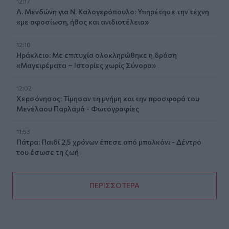
12:17
Λ. Μενδώνη για Ν. Καλογερόπουλο: Υπηρέτησε την τέχνη
«με αφοσίωση, ήθος και ανιδιοτέλεια»
12:10
Ηράκλειο: Με επιτυχία ολοκληρώθηκε η δράση
«Μαγειρέματα – Ιστορίες χωρίς Σύνορα»
12:02
Χερσόνησος: Τίμησαν τη μνήμη και την προσφορά του
Μενέλαου Παρλαμά - Φωτογραφίες
11:53
Πάτρα: Παιδί 2,5 χρόνων έπεσε από μπαλκόνι - Δέντρο
του έσωσε τη ζωή
ΠΕΡΙΣΣΟΤΕΡΑ