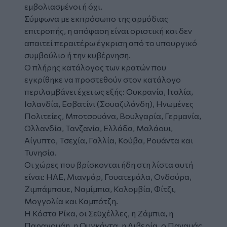
εμβολιασμένοι ή όχι.
Σύμφωνα με εκπρόσωπο της αρμόδιας
επιτροπής, η απόφαση είναι οριστική και δεν
απαιτεί περαιτέρω έγκριση από το υπουργικό
συμβούλιο ή την κυβέρνηση.
Ο πλήρης κατάλογος των κρατών που
εγκρίθηκε να προστεθούν στον κατάλογο
περιλαμβάνει έχει ως εξής: Ουκρανία, Ιταλία,
Ισλανδία, Εσβατίνι (Σουαζιλάνδη), Ηνωμένες
Πολιτείες, Μποτσουάνα, Βουλγαρία, Γερμανία,
Ολλανδία, Τανζανία, Ελλάδα, Μαλάουι,
Αίγυπτο, Τσεχία, Γαλλία, Κούβα, Ρουάντα και
Τυνησία.
Οι χώρες που βρίσκονται ήδη στη λίστα αυτή
είναι: ΗΑΕ, Μιανμάρ, Γουατεμάλα, Ονδούρα,
Ζιμπάμπουε, Ναμίμπια, Κολομβία, Φίτζι,
Μογγολία και Καμπότζη.
Η Κόστα Ρίκα, οι Σεϋχέλλες, η Ζάμπια, η
Παραγουάη, η Ουγκάντα, η Λιβερία, ο Παναμάς