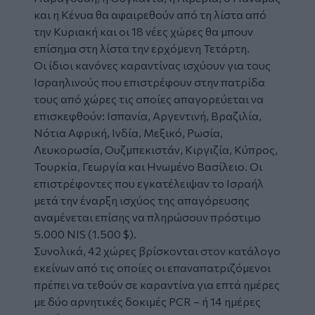
και η Κένυα θα αφαιρεθούν από τη λίστα από
την Κυριακή και οι 18 νέες χώρες θα μπουν
επίσημα στη λίστα την ερχόμενη Τετάρτη.
Οι ίδιοι κανόνες καραντίνας ισχύουν για τους
Ισραηλινούς που επιστρέφουν στην πατρίδα
τους από χώρες τις οποίες απαγορεύεται να
επισκεφθούν: Ισπανία, Αργεντινή, Βραζιλία,
Νότια Αφρική, Ινδία, Μεξικό, Ρωσία,
Λευκορωσία, Ουζμπεκιστάν, Κιργιζία, Κύπρος,
Τουρκία, Γεωργία και Ηνωμένο Βασίλειο. Οι
επιστρέφοντες που εγκατέλειψαν το Ισραήλ
μετά την έναρξη ισχύος της απαγόρευσης
αναμένεται επίσης να πληρώσουν πρόστιμο
5.000 NIS (1.500 $).
Συνολικά, 42 χώρες βρίσκονται στον κατάλογο
εκείνων από τις οποίες οι επαναπατριζόμενοι
πρέπει να τεθούν σε καραντίνα για επτά ημέρες
με δύο αρνητικές δοκιμές PCR – ή 14 ημέρες