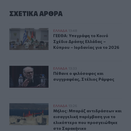
ΣΧΕΤΙΚA AΡΘΡΑ
ΓΕΕΘΑ: Υπεγράφη το Κοινό Σχέδιο Δράσης Ελλάδας – Κύ
ΕΛΛAΔΑ
13:48
ΓΕΕΘΑ: Υπεγράφη το Κοινό Σχέδιο 
ΓΕΕΘΑ: Υπεγράφη το Κοινό
Σχέδιο Δράσης Ελλάδας –
Κύπρου – Ιορδανίας για το 2026
Πέθανε ο φιλόσοφος και συγγραφέας, Στέλιος Ράμφος
ΕΛΛAΔΑ
13:33
Πέθανε ο φιλόσοφος και συγγραφέα
Πέθανε ο φιλόσοφος και
συγγραφέας, Στέλιος Ράμφος
Μήλος: Μπαράζ αντιδράσεων και εισαγγελική παρέμβασ
ΕΛΛAΔΑ
13:26
Μήλος: Μπαράζ αντιδράσεων και ει
Μήλος: Μπαράζ αντιδράσεων και
εισαγγελική παρέμβαση για το
ελικόπτερο που προσγειώθηκε
στο Σαρακήνικο