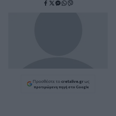
Facebook
Twitter
Messenger
Whatsapp
Viber
Προσθέστε το
cretalive.gr
ως
προτιμώμενη πηγή στο Google