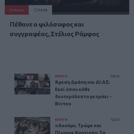
ΕΛΛAΔΑ
13:33
Πέθανε ο φιλόσοφος και
συγγραφέας, Στέλιος Ράμφος
ΚΡΗΤΗ
08:15
Άμεση Δράση και ΔΙ.ΑΣ:
Εκεί όπου κάθε
δευτερόλεπτο μετράει -
Βίντεο
ΚΡΗΤΗ
12:20
«Ακούμε, Τρώμε και
Πίνουμε Κρητικά»: Τα