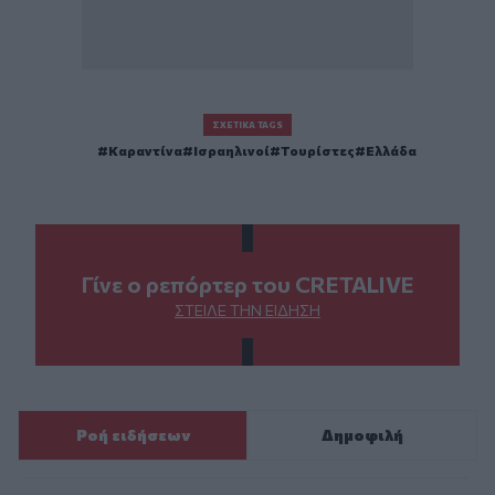
ΣΧΕΤΙΚΆ TAGS
Καραντίνα
Ισραηλινοί
Τουρίστες
Ελλάδα
Γίνε ο ρεπόρτερ του CRETALIVE
ΣΤΕΊΛΕ ΤΗΝ ΕΊΔΗΣΗ
Ροή ειδήσεων
Δημοφιλή