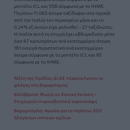
μοντέλο ICL και 558 σύμφωνα με το IHME.
Περίπου 11.065 άτομα ταξίδεψαν στο Ισραήλ
από την Ιταλία τον περασμένο μήνα και το
0,24% εξ αυτών είχε μολυνθεί – 27 ταξιδιώτες.
Η Ιταλία αυτή τη στιγμή έχει εβδομαδιαίο μέσο
όρο 67 κρουσμάτων ανά εκατομμύριο άτομα,
181 ενεργά περιστατικά ανά εκατομμύριο
άτομα σύμφωνα με το μοντέλο ICL και 95
σύμφωνα με το IHME.
Μέλη της Ομάδας ΔΙ.ΑΣ περικύκλωσαν οι
φλόγες στη Βαρυμπόμπη
Καλάβρυτα: Φωτιά σε δασική έκταση –
Επιχειρούν πυροσβεστικά αεροσκάφη
Βαρυμπόμπη: Αγωνία για τα περίπου 300
άλογα των ιππικών ομίλων