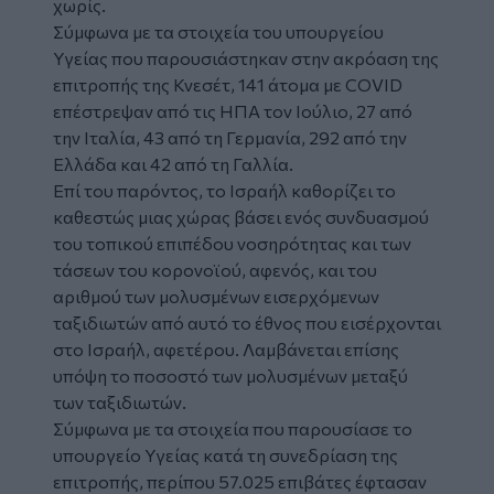
χωρίς.
Σύμφωνα με τα στοιχεία του υπουργείου
Υγείας που παρουσιάστηκαν στην ακρόαση της
επιτροπής της Κνεσέτ, 141 άτομα με COVID
επέστρεψαν από τις ΗΠΑ τον Ιούλιο, 27 από
την Ιταλία, 43 από τη Γερμανία, 292 από την
Ελλάδα και 42 από τη Γαλλία.
Επί του παρόντος, το Ισραήλ καθορίζει το
καθεστώς μιας χώρας βάσει ενός συνδυασμού
του τοπικού επιπέδου νοσηρότητας και των
τάσεων του κορονοϊού, αφενός, και του
αριθμού των μολυσμένων εισερχόμενων
ταξιδιωτών από αυτό το έθνος που εισέρχονται
στο Ισραήλ, αφετέρου. Λαμβάνεται επίσης
υπόψη το ποσοστό των μολυσμένων μεταξύ
των ταξιδιωτών.
Σύμφωνα με τα στοιχεία που παρουσίασε το
υπουργείο Υγείας κατά τη συνεδρίαση της
επιτροπής, περίπου 57.025 επιβάτες έφτασαν