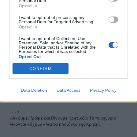
Personal Data.
Opted In
12:42
Μαρινάκης για Αλ. Τσίπρα: Η συλλογική μνήμη δεν σβήνει
I want to opt-out of processing my
τόσο εύκολα όσο εκείνος πιστεύει
Personal Data for Targeted Advertising.
Opted In
12:41
I want to opt-out of Collection, Use,
Κικίλιας: «Έρχονται 420 νέες προσλήψεις στο Λιμενικό
Retention, Sale, and/or Sharing of my
Σώμα»
Personal Data that Is Unrelated with the
Purposes for which it was collected.
Opted Out
12:34
Νέο ρεκόρ για την "Οδύσσεια" - Η πιο επιτυχημένη ταινία
CONFIRM
του Νόλαν
12:22
Data Deletion
Data Access
Privacy Policy
Φωτιά στον Κουβαρά: Καλύτερη η εικόνα, συνεχίζεται η
μάχη με τις εστίες - Βίντεο & φωτογραφίες
12:20
«Ακούμε, Τρώμε και Πίνουμε Κρητικά»: Τα πανηγύρια
γίνονται «όχημα» για τα προϊόντα της Κρήτης