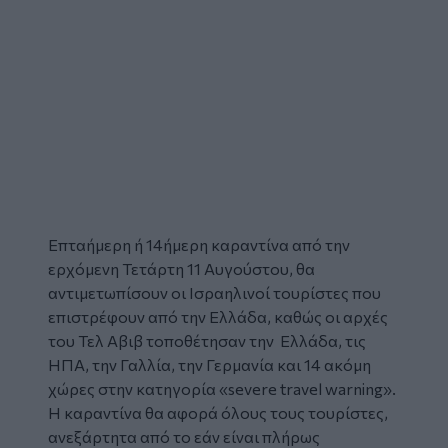
Επταήμερη ή 14ήμερη
καραντίνα
από την
ερχόμενη Τετάρτη 11 Αυγούστου, θα
αντιμετωπίσουν οι
Ισραηλινοί
τουρίστες που
επιστρέφουν από την Ελλάδα, καθώς οι αρχές
του Τελ Αβιβ τοποθέτησαν την Ελλάδα, τις
ΗΠΑ, την Γαλλία, την Γερμανία και 14 ακόμη
χώρες στην κατηγορία «severe travel warning».
Η καραντίνα θα αφορά όλους τους τουρίστες,
ανεξάρτητα από το εάν είναι πλήρως