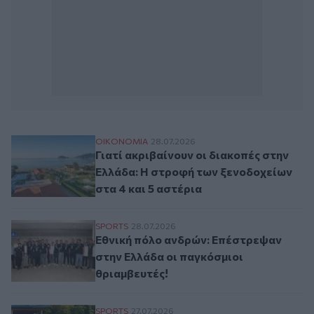
Γιατί ακριβαίνουν οι διακοπές στην Ελλά
ΟΙΚΟΝΟΜΙΑ
28.07.2026
Γιατί ακριβαίνουν οι διακοπές στην
Ελλάδα: Η στροφή των ξενοδοχείων
στα 4 και 5 αστέρια
Εθνική πόλο ανδρών: Επέστρεψαν στην Ελ
SPORTS
28.07.2026
Εθνική πόλο ανδρών: Επέστρεψαν
στην Ελλάδα οι παγκόσμιοι
θριαμβευτές!
Για πρώτη φορά η Ελλάδα σε Ευρωπαϊκό 
SPORTS
27.07.2026