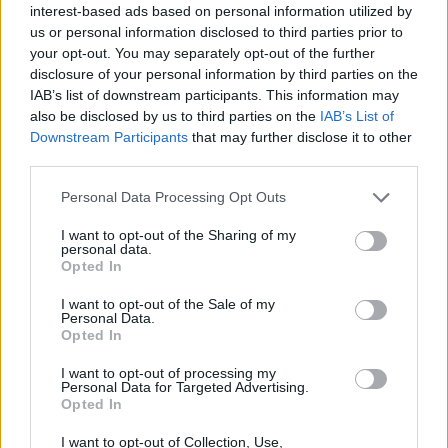
interest-based ads based on personal information utilized by
us or personal information disclosed to third parties prior to
19:03
your opt-out. You may separately opt-out of the further
Ιερόσυλοι βανδάλισαν το εκκλησάκι της
disclosure of your personal information by third parties on the
Μεταμορφώσεως του Σωτήρος στον Σαρωνικό
IAB’s list of downstream participants. This information may
also be disclosed by us to third parties on the
IAB’s List of
18:59
Downstream Participants
that may further disclose it to other
ΗΠΑ: 23.000 θέσεις λιγότερες θέσεις εργασίας τον
third parties.
Ιούλιο αλλά η ανεργία μειώθηκε
Personal Data Processing Opt Outs
18:45
Άκης Σκέρτσος: «Το ΠΑΣΟΚ υποκαθιστά την οικονομική
I want to opt-out of the Sharing of my
ανάλυση με πολιτική προπαγάνδα»
personal data.
Opted In
18:40
I want to opt-out of the Sale of my
Οροπέδιο Λασιθίου: Στην τελική ευθεία για τους 45ους
Personal Data.
Δικταίους Αγώνες
Opted In
I want to opt-out of processing my
18:30
Personal Data for Targeted Advertising.
Κοζάνη: Φωτιά σε χορτολιβαδική έκταση στην Ερμακιά
Opted In
18:26
I want to opt-out of Collection, Use,