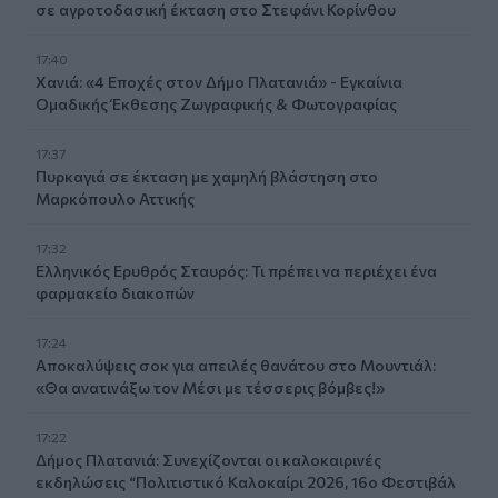
σε αγροτοδασική έκταση στο Στεφάνι Κορίνθου
17:40
Χανιά: «4 Εποχές στον Δήμο Πλατανιά» - Εγκαίνια
Ομαδικής Έκθεσης Ζωγραφικής & Φωτογραφίας
17:37
Πυρκαγιά σε έκταση με χαμηλή βλάστηση στο
Μαρκόπουλο Αττικής
17:32
Ελληνικός Ερυθρός Σταυρός: Τι πρέπει να περιέχει ένα
φαρμακείο διακοπών
17:24
Aποκαλύψεις σοκ για απειλές θανάτου στο Μουντιάλ:
«Θα ανατινάξω τον Μέσι με τέσσερις βόμβες!»
17:22
Δήμος Πλατανιά: Συνεχίζονται οι καλοκαιρινές
εκδηλώσεις “Πολιτιστικό Καλοκαίρι 2026, 16ο Φεστιβάλ