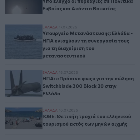
Υπό έλεγχο οι πυρκαγιές σε Πολιτικά
Ευβοίας και Ακόντιο Βοιωτίας
Υπουργείο Μετανάστευσης: Ελλάδα - ΗΠΑ 
ΕΛΛAΔΑ
17.07.2026
Υπουργείο Μετανάστευσης: Ελλάδα -
ΗΠΑ ενισχύουν τη συνεργασία τους
για τη διαχείριση του
μεταναστευτικού
ΗΠΑ: «Πράσινο φως» για την πώληση Swit
ΕΛΛAΔΑ
16.07.2026
ΗΠΑ: «Πράσινο φως» για την πώληση
Switchblade 300 Block 20 στην
Ελλάδα
ΙΟΒΕ: Θετική η τροχιά του ελληνικού του
ΕΛΛAΔΑ
16.07.2026
ΙΟΒΕ: Θετική η τροχιά του ελληνικού
τουρισμού εκτός των μηνών αιχμής