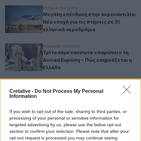
Μεγάλη επένδυση στην αεροναυτιλία: Νέα 
ΕΛΛAΔΑ
11.07.2026
Μεγάλη επένδυση στην αεροναυτιλία:
Νέα εποχή για τις πτήσεις σε 31
ελληνικά αεροδρόμια
Τρίτο κύμα καύσωνα «σαρώνει» τη Δυτική
ΚΟΣΜΟΣ
11.07.2026
Τρίτο κύμα καύσωνα «σαρώνει» τη
Δυτική Ευρώπη – Πώς επηρεάζεται η
Ελλάδα
Cretalive -
Do Not Process My Personal
Σελιδοποίηση
Current page
1
Προηγούμενη σελίδα
Next page
Information
If you wish to opt-out of the sale, sharing to third parties, or
processing of your personal or sensitive information for
targeted advertising by us, please use the below opt-out
section to confirm your selection. Please note that after your
Ροή ειδήσεων
Δημοφιλή
opt-out request is processed you may continue seeing