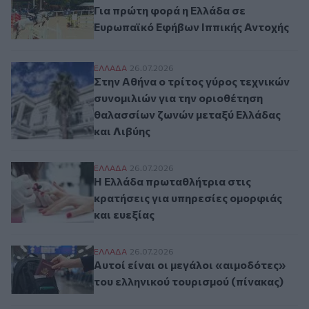
Για πρώτη φορά η Ελλάδα σε
Ευρωπαϊκό Εφήβων Ιππικής Αντοχής
Στην Αθήνα ο τρίτος γύρος τεχνικών συνο
ΕΛΛAΔΑ
26.07.2026
Στην Αθήνα ο τρίτος γύρος τεχνικών
συνομιλιών για την οριοθέτηση
θαλασσίων ζωνών μεταξύ Ελλάδας
και Λιβύης
Η Ελλάδα πρωταθλήτρια στις κρατήσεις γ
ΕΛΛAΔΑ
26.07.2026
Η Ελλάδα πρωταθλήτρια στις
κρατήσεις για υπηρεσίες ομορφιάς
και ευεξίας
Αυτοί είναι οι μεγάλοι «αιμοδότες» του ε
ΕΛΛAΔΑ
26.07.2026
Αυτοί είναι οι μεγάλοι «αιμοδότες»
του ελληνικού τουρισμού (πίνακας)