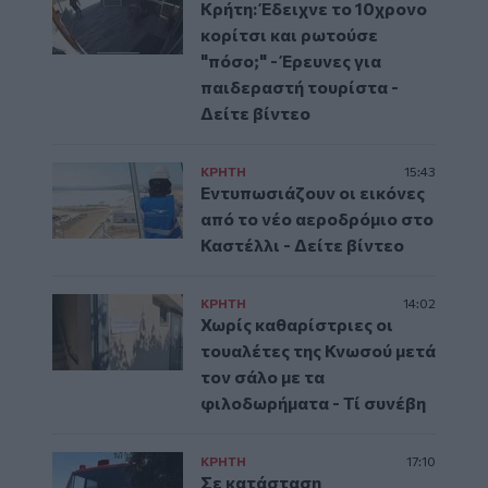
Κρήτη: Έδειχνε το 10χρονο
κορίτσι και ρωτούσε
"πόσο;" - Έρευνες για
παιδεραστή τουρίστα -
Δείτε βίντεο
ΚΡΗΤΗ
15:43
Εντυπωσιάζουν οι εικόνες
από το νέο αεροδρόμιο στο
Καστέλλι - Δείτε βίντεο
ΚΡΗΤΗ
14:02
Χωρίς καθαρίστριες οι
τουαλέτες της Κνωσού μετά
τον σάλο με τα
φιλοδωρήματα - Τί συνέβη
ΚΡΗΤΗ
17:10
Σε κατάσταση