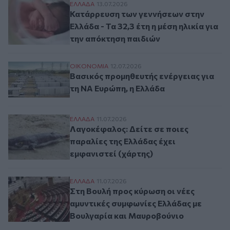
Κατάρρευση των γεννήσεων στην Ελλάδα - 
ΕΛΛAΔΑ
13.07.2026
Κατάρρευση των γεννήσεων στην
Ελλάδα - Τα 32,3 έτη η μέση ηλικία για
την απόκτηση παιδιών
Βασικός προμηθευτής ενέργειας για τη Ν
ΟΙΚΟΝΟΜΙΑ
12.07.2026
Βασικός προμηθευτής ενέργειας για
τη ΝΑ Ευρώπη, η Ελλάδα
Λαγοκέφαλος: Δείτε σε ποιες παραλίες τη
ΕΛΛAΔΑ
11.07.2026
Λαγοκέφαλος: Δείτε σε ποιες
παραλίες της Ελλάδας έχει
εμφανιστεί (χάρτης)
Στη Βουλή προς κύρωση οι νέες αμυντικέ
ΕΛΛAΔΑ
11.07.2026
Στη Βουλή προς κύρωση οι νέες
αμυντικές συμφωνίες Ελλάδας με
Βουλγαρία και Μαυροβούνιο