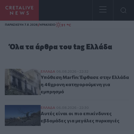
Homepage
/
31 °C
ΠΑΡΑΣΚΕΥΗ 7.8.2026
ΗΡΑΚΛΕΙΟ
Όλα τα άρθρα του tag Ελλάδα
Υπόθεση Marfin: Έφθασε στην Ελλάδα η 
ΕΛΛAΔΑ
06.08.2026 - 22:32
Υπόθεση Marfin: Έφθασε στην Ελλάδα
η 46χρονη κατηγορούμενη για
εμπρησμό
Αυτές είναι οι πιο επικίνδυνες εβδομάδες
ΕΛΛAΔΑ
06.08.2026 - 22:30
Αυτές είναι οι πιο επικίνδυνες
εβδομάδες για μεγάλες πυρκαγιές