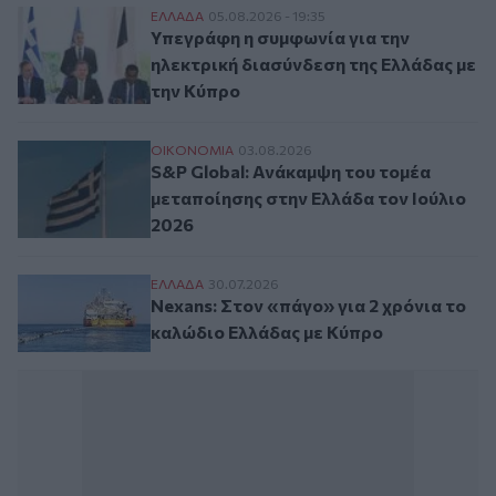
Υπεγράφη η συμφωνία για την ηλεκτρική 
ΕΛΛAΔΑ
05.08.2026 - 19:35
Υπεγράφη η συμφωνία για την
ηλεκτρική διασύνδεση της Ελλάδας με
την Κύπρο
S&P Global: Ανάκαμψη του τομέα μεταποίη
ΟΙΚΟΝΟΜΙΑ
03.08.2026
S&P Global: Ανάκαμψη του τομέα
μεταποίησης στην Ελλάδα τον Ιούλιο
2026
Nexans: Στον «πάγο» για 2 χρόνια το κα
ΕΛΛAΔΑ
30.07.2026
Nexans: Στον «πάγο» για 2 χρόνια το
καλώδιο Ελλάδας με Κύπρο