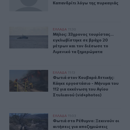
Καπανδρίτι λόγω της πυρκαγιάς
Μήλος: 33χρονος τουρίστας... εγκλωβίστηκε σε βράχο 2
ΕΛΛAΔΑ
11:30
Μήλος: 33χρονος τουρίστας... εγκλ
Μήλος: 33χρονος τουρίστας...
εγκλωβίστηκε σε βράχο 20
μέτρων και τον διέσωσε το
Λιμενικό τα ξημερώματα
Φωτιά στον Κουβαρά Αττικής: Κάηκε εργοστάσιο - Μήνυμ
ΕΛΛAΔΑ
11:13
Φωτιά στον Κουβαρά Αττικής: Κάηκε
Φωτιά στον Κουβαρά Αττικής:
Κάηκε εργοστάσιο - Μήνυμα του
112 για εκκένωση του Αγίου
Στυλιανού (vid+photos)
Φωτιά στο Ρέθυμνο: Ξεκινούν οι αιτήσεις για αποζημιώ
ΕΛΛAΔΑ
11:03
Φωτιά στο Ρέθυμνο: Ξεκινούν οι αι
Φωτιά στο Ρέθυμνο: Ξεκινούν οι
αιτήσεις για αποζημιώσεις