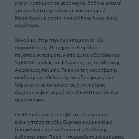
και γι' αυτό μετά τα μεσάνυχτα, δόθηκε εντολή
για προληπτική εκκένωση του οικισμού
Καπανδρίτι, η οποία, ανακλήθηκε λίγες ώρες
αργότερα.
Συνολικά στην περιοχή επιχειρούν 102
πυροσβέστες, 21 οχήματα, 6 ομάδες
πεζοπόρων τμημάτων από Δυτική Ελλάδα και
1η ΕΜΑΚ, καθώς και Κλιμάκιο, της Διεύθυνσης
Ασφάλειας Αττικής. Το έργο της κατάσβεσης
συνδράμουν εθελοντές και υδροφόρες των
δήμων ενώ με το πρώτο φως της ημέρας
άρχισαν ρίψεις νερού ένα ελικόπτερο και ένα
αεροσκάφος.
Οι 48 από τους πυροσβέστες έφτασαν με
ειδική πτήση της Sky Express ενώ με ειδικό
δρομολόγιο από το λιμάνι της Κυλλήνης
έφθασαν στον Πόρο 11 πυροσβεστικά οχήματα.