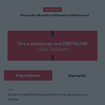
ΣΧΕΤΙΚΆ TAGS
Θεόφιλος Μιχαλάτος
Κεφαλονιά
Πυρκαγιά
Γίνε ο ρεπόρτερ του CRETALIVE
ΣΤΕΊΛΕ ΤΗΝ ΕΊΔΗΣΗ
Ροή ειδήσεων
Δημοφιλή
11:34
Χανιά: Η παράδοση ζωντανεύει στους δρόμους των
Χανίων