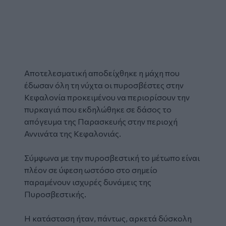
Αποτελεσματική αποδείχθηκε
η μάχη που
έδωσαν όλη τη νύχτα
οι πυροσβέστες στην
Κεφαλονία προκειμένου να περιορίσουν την
πυρκαγιά που εκδηλώθηκε σε δάσος το
απόγευμα της Παρασκευής στην περιοχή
Αννινάτα της Κεφαλονιάς.
Σύμφωνα με την πυροσβεστική το μέτωπο είναι
πλέον σε ύφεση ωστόσο στο σημείο
παραμένουν ισχυρές δυνάμεις της
Πυροσβεστικής.
Η κατάσταση ήταν, πάντως, αρκετά δύσκολη