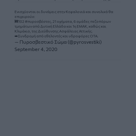
Ενισχύονται οι δυνάμεις στην Κεφαλονιά και συνολικά θα
επιχειρούν:
🚒102
#πυροσβέστες
, 21 οχήματα, 6 ομάδες πεζοπόρων
τμημάτων από Δυτική Ελλάδα και 1η ΕΜΑΚ, καθώς και
Κλιμάκιο, της Διεύθυνσης Ασφάλειας Αττικής.
➡️Συνδρομή από εθελοντές και υδροφόρες ΟΤΑ.
— Πυροσβεστικό Σώμα (@pyrosvestiki)
September 4, 2020