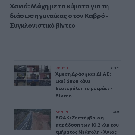
Χανιά: Μάχη με τα κύματα για τη
διάσωση γυναίκας στον Καβρό -
Συγκλονιστικό βίντεο
ΚΡΗΤΗ
08:15
Άμεση Δράση και ΔΙ.ΑΣ:
Εκεί όπου κάθε
δευτερόλεπτο μετράει -
Βίντεο
ΚΡΗΤΗ
10:30
ΒΟΑΚ: Σεπτέμβριο η
παράδοση των 10,2 χλμ του
τμήματος Νεάπολη - Άγιος