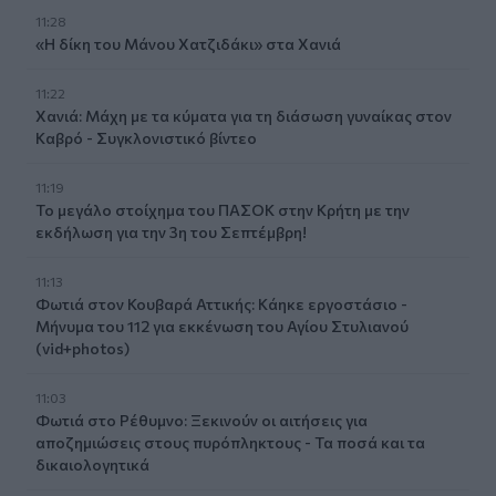
11:28
«Η δίκη του Μάνου Χατζιδάκι» στα Χανιά
11:22
Χανιά: Μάχη με τα κύματα για τη διάσωση γυναίκας στον
Καβρό - Συγκλονιστικό βίντεο
11:19
Το μεγάλο στοίχημα του ΠΑΣΟΚ στην Κρήτη με την
εκδήλωση για την 3η του Σεπτέμβρη!
11:13
Φωτιά στον Κουβαρά Αττικής: Κάηκε εργοστάσιο -
Μήνυμα του 112 για εκκένωση του Αγίου Στυλιανού
(vid+photos)
11:03
Φωτιά στο Ρέθυμνο: Ξεκινούν οι αιτήσεις για
αποζημιώσεις στους πυρόπληκτους - Τα ποσά και τα
δικαιολογητικά