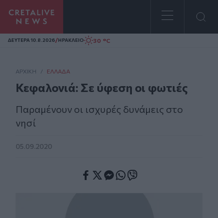
Homepage
/
30 °C
ΔΕΥΤΕΡΑ 10.8.2026
ΗΡΑΚΛΕΙΟ
ΑΡΧΙΚΗ
/
ΕΛΛΆΔΑ
Κεφαλονιά: Σε ύφεση οι φωτιές
Παραμένουν οι ισχυρές δυνάμεις στο
νησί
05.09.2020
Facebook
Twitter
Messenger
Whatsapp
Viber