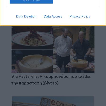
Η νέα εποχή της επιχειρηματικής
χρηματοδότησης και η αξία των
συνεργειών
Data Deletion
Data Access
Privacy Policy
Via Pastarella: Η καρμπονάρα που κλέβει
την παράσταση (βίντεο)