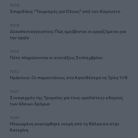
10:59
Σπυριδάκη: "Τουρισμός για Όλους" από τον Αύγουστο
10:58
Δεκαπενταύγουστος: Πώς αμείβονται οι εργαζόμενοι για
την αργία
10:53
Πότε πληρώνονται οι συντάξεις Σεπτεμβρίου
10:52
Ηράκλειο: Οι παραστάσεις στα Κηποθέατρα τη Τρίτη 11/8
10:47
Συναγερμός της Τροχαίας για τους «ραλίστες» οδηγούς
των άδειων δρόμων
10:40
Ηλικιωμένη ανασύρθηκε νεκρή από τη θάλασσα στην
Κατερίνη