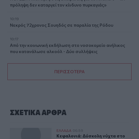
πρόληψη δεν καταργεί τον κίνδυνο πυρκαγιάς»
10:19
Νεκρός 72χρονος Σουηδός σε παραλία της Ρόδου
10:17
Από την κοινωνική εκδήλωση στο νοσοκομείο ανήλικος
που κατανάλωσε αλκοόλ - Δύο συλλήψεις
ΠΕΡΙΣΣΟΤΕΡΑ
ΣΧΕΤΙΚA AΡΘΡΑ
Κεφαλονιά: Δύσκολη νύχτα στο Καπανδρίτι λόγω της π
ΕΛΛAΔΑ
06:59
Κεφαλονιά: Δύσκολη νύχτα στο Καπ
Κεφαλονιά: Δύσκολη νύχτα στο