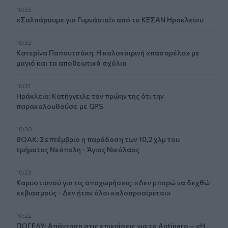
10:33
«Σαλπάρουμε για Γυμνάσιο!» από το ΚΕΣΑΝ Ηρακλείου
10:32
Κατερίνα Παπουτσάκη: Η καλοκαιρινή «πασαρέλα» με
μαγιό και τα αποθεωτικά σχόλια
10:31
Ηράκλειο: Κατήγγειλε τον πρώην της ότι την
παρακολουθούσε με GPS
10:30
ΒΟΑΚ: Σεπτέμβριο η παράδοση των 10,2 χλμ του
τμήματος Νεάπολη - Άγιος Νικόλαος
10:23
Καρυστιανού για τις αποχωρήσεις: «Δεν μπορώ να δεχθώ
εκβιασμούς - Δεν ήταν όλοι καλοπροαίρετοι»
10:22
ΠΟΓΕΔΥ: Απάντηση στις επικρίσεις για το Antinero – «Η