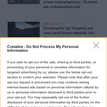
στους πυρόπληκτους - Τα ποσά
και τα δικαιολογητικά
Συναγερμός της Τροχαίας για τους «ραλίστες» οδηγούς
ΕΛΛAΔΑ
10:47
Συναγερμός της Τροχαίας για τους
Συναγερμός της Τροχαίας για
τους «ραλίστες» οδηγούς των
άδειων δρόμων
Cretalive -
Do Not Process My Personal
Information
Ηλικιωμένη ανασύρθηκε νεκρή από τη θάλασσα στην Κα
ΕΛΛAΔΑ
10:40
Ηλικιωμένη ανασύρθηκε νεκρή από 
Ηλικιωμένη ανασύρθηκε νεκρή
If you wish to opt-out of the sale, sharing to third parties, or
από τη θάλασσα στην Κατερίνη
processing of your personal or sensitive information for
targeted advertising by us, please use the below opt-out
section to confirm your selection. Please note that after your
opt-out request is processed you may continue seeing
interest-based ads based on personal information utilized by
us or personal information disclosed to third parties prior to
your opt-out. You may separately opt-out of the further
disclosure of your personal information by third parties on the