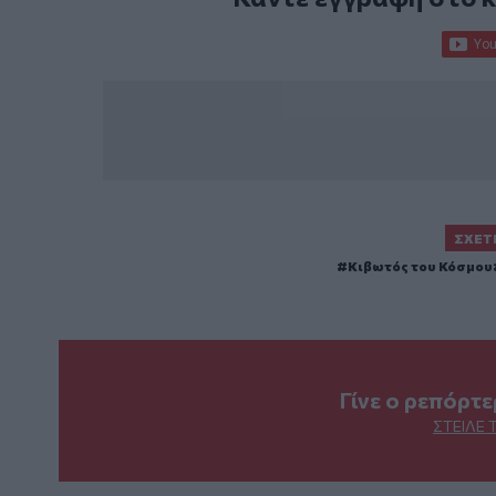
ΣΧΕΤ
Κιβωτός του Κόσμου
Γίνε ο ρεπόρτ
ΣΤΕΊΛΕ 