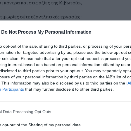
ι κόντρα και στις αξίες της Κιβωτού»,
τιμωρίες ούτε εξαντλητικές εργασίες:
οτα! Οποιος ήθελε βοηθούσε. Τα παιδιά
 εκδρομές και ταξίδια. Πάντοτε τα
-
Do Not Process My Personal Information
σική, σε επαφή με τη γη και τα ζώα. Ολα
πάκο τους, φύτευαν τα δικά τους φυτά. Το
to opt-out of the sale, sharing to third parties, or processing of your per
», υποστήριξε ο κατηγορούμενος.
formation for targeted advertising by us, please use the below opt-out s
ωτού, ο πατήρ Αντώνιος είπε πως όταν το
r selection. Please note that after your opt-out request is processed y
eing interest-based ads based on personal information utilized by us or
ο στην Ακαδημία Πλάτωνος έβλεπε τα
disclosed to third parties prior to your opt-out. You may separately opt-
οίων ήταν παραβατικά, άλλα που δεν
losure of your personal information by third parties on the IAB’s list of
να, παραμελημένα παιδιά» να
. This information may also be disclosed by us to third parties on the
IA
τεία.
Participants
that may further disclose it to other third parties.
δημιουργήσω αθλητικά τμήματα μπάσκετ
 σε έναν χώρο όπως η ενορία. Η πλατεία
έβλεπα να περιφέρονται και κατάλαβα ότι
l Data Processing Opt Outs
κλοπιμαία μοιράζονταν. Κάτι πρέπει να
πήγαιναν σχολείο. Ετσι ονόμασα την
o opt-out of the Sharing of my personal data.
ί καταφύγιο. Δεν είχαν το μεσημέρι πού