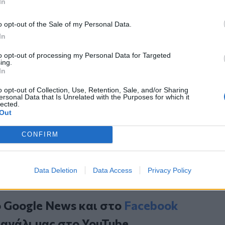
In
διαβάζουν. Καταφέραμε να τα γράψουμε
ρι, να τρώνε και να διαβάζουν.
o opt-out of the Sale of my Personal Data.
υρίως τους γονείς τους, πολλά ένιωθαν
In
υ ήταν κυρίως πνευματικός. Ηθελα να
to opt-out of processing my Personal Data for Targeted
ing.
In
αίκες από την θαλάσσια περιοχή στο
o opt-out of Collection, Use, Retention, Sale, and/or Sharing
ersonal Data that Is Unrelated with the Purposes for which it
lected.
ρόσιτο σημείο στην Αρκαδία
Out
η στον 5χρονο - "Δεν θέλει να πάει ξανά
CONFIRM
Data Deletion
Data Access
Privacy Policy
ο
Google News
και στο
Facebook
κανάλι μας στο
YouTube