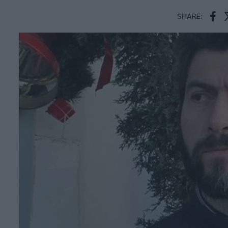
SHARE:
Face
T