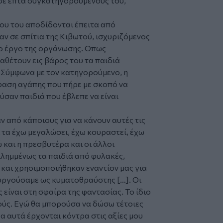
σε επτά συγκατηγορουμένους του,
που του αποδίδονται έπειτα από
αν σε σπίτια της
Κιβωτού
, ισχυριζόμενος
το έργο της οργάνωσης. Οπως
αθέτουν εις βάρος του τα παιδιά
 Σύμφωνα με τον κατηγορούμενο, η
φαση αγάπης που πήρε με σκοπό να
σαν παιδιά που έβλεπε να είναι
 από κάποιους για να κάνουν αυτές τις
 τα έχω μεγαλώσει, έχω κουραστεί, έχω
ώ και η πρεσβυτέρα και οι άλλοι
λημμένως τα παιδιά από φυλακές,
 και χρησιμοποιήθηκαν εναντίον μας για
ουργούσαμε ως κυματοθραύστης […]. Οι
 είναι στη σφαίρα της φαντασίας. Το ίδιο
μούς. Εγώ θα μπορούσα να δώσω τέτοιες
α αυτά έρχονται κόντρα στις αξίες μου