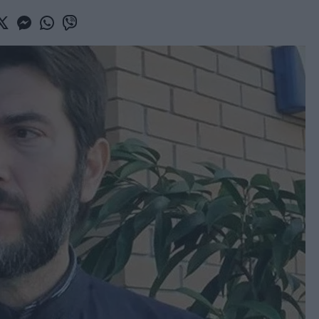
book
witter
Messenger
Whatsapp
Viber