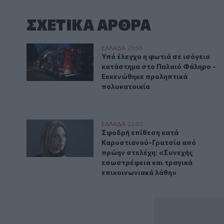
ΣΧΕΤΙΚA AΡΘΡΑ
Υπό έλεγχο η φωτιά σε ισόγειο κατάστημα στο Παλα
ΕΛΛAΔΑ
23:55
Υπό έλεγχο η φωτιά σε ισόγειο
Υπό έλεγχο η φωτιά σε ισόγειο
κατάστημα στο Παλαιό Φάληρο -
Εκκενώθηκε προληπτικά
πολυκατοικία
Σφοδρή επίθεση κατά Καρυστιανού-Γρατσία από πρώη
ΕΛΛAΔΑ
22:02
Σφοδρή επίθεση κατά Καρυστιαν
Σφοδρή επίθεση κατά
Καρυστιανού-Γρατσία από
πρώην στελέχη: «Συνεχής
εσωστρέφεια και τραγικά
επικοινωνιακά λάθη»