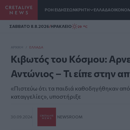
ΡΟΗ ΕΙΔΗΣΕΩΝ
ΚΡΗΤΗ
ΕΛΛΑΔΑ
ΟΙΚΟΝΟΜ
Homepage
ΣAΒΒΑΤΟ 8.8.2026
/
ΗΡΑΚΛΕΙΟ
29 °C
ΑΡΧΙΚΗ
/
ΕΛΛΆΔΑ
Κιβωτός του Κόσμου: Αρνεί
Αντώνιος – Τι είπε στην α
«Πιστεύω ότι τα παιδιά καθοδηγήθηκαν από 
καταγγελίες», υποστήριξε
30.09.2024
NEWSROOM