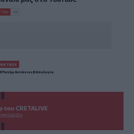
ΙΚΆ TAGS
Πατήρ Αντώνιος
Απολογία
ερ του CRETALIVE
ΤΗΝ ΕΊΔΗΣΗ