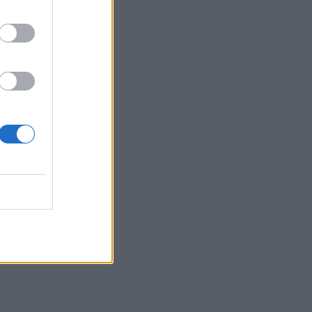
η μέγα-πυρκαγιά στην Αττικοβοιωτία
23:23
Φυλάκιση 15 μηνών στη Βρετανίδα που
μέθυσε με την 15χρονη κόρη της και
προκάλεσε επεισόδιο στο Κέντρο
Υγείας Σκιάθου
23:11
Ισπανία: Η Μαδρίτη επαναφέρει
προσωρινά τους συνοριακούς ελέγχους
για όσους ταξιδεύουν από την Ιταλία
23:02
Συναγερμός σε μοναστήρι στην Κύπρο:
Μοναχός επιτέθηκε με μαχαίρι και
τραυμάτισε δύο άτομα
22:47
Σητεία: Φωτιά στα Αχλάδια, δύσκολη
μάχη με τις φλόγες - Βίντεο