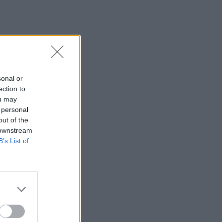
00:31
Σητεία: Πυρκαγιά στα Αχλάδια -
Ολονύχτια μάχη με τις φλόγες (Βίντεο)
23:55
Υπό έλεγχο η φωτιά σε ισόγειο
κατάστημα στο Παλαιό Φάληρο -
sonal or
Εκκενώθηκε προληπτικά πολυκατοικία
ection to
ou may
23:38
 personal
Ενές Καντέρ: Ο Τούρκος πρώην σέντερ
out of the
δηλώνει υποψήφιος να παίξει στο...
 downstream
WNBA
B’s List of
23:31
Στενά του Ορμούζ: Οι ΗΠΑ «βλέπουν»
σύντομα συμφωνία - «Υπάρχει πρόοδος
μεταξύ Ιράν και Ομάν»
23:27
Σοκαριστικά στοιχεία άφησε πίσω της