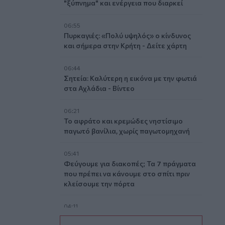
"ξύπνημα" και ενέργεια που διαρκεί
06:55
Πυρκαγιές: «Πολύ υψηλός» ο κίνδυνος
και σήμερα στην Κρήτη - Δείτε χάρτη
06:44
Σητεία: Καλύτερη η εικόνα με την φωτιά
στα Αχλάδια - Βίντεο
06:21
Το αφράτο και κρεμώδες νηστίσιμο
παγωτό βανίλια, χωρίς παγωτομηχανή
05:41
Φεύγουμε για διακοπές; Τα 7 πράγματα
που πρέπει να κάνουμε στο σπίτι πριν
κλείσουμε την πόρτα
04:11
Μαγειρεμένο ρύζι: Πόσο διατηρείται