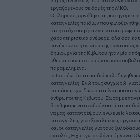
βάρος ανηλίκων, που καταλογίζονται 
εργαζόμενους σε δομές της ΜΚΟ.
Ο κληρικός αρνήθηκε τις κατηγορίες 
καταγγελίες παιδιών που φιλοξενήθηκ
ότι η στόχευση ήταν να καταστραφεί 
χαρακτηριστικά ανέφερε, όλα όσα κατ
«ανήκουν στη σφαίρα της φαντασίας».
δημιουργία της Κιβωτού ήταν μία από
«θεραπεύσει το τραύμα» που κουβαλού
παραμελημένα.
«Πιστεύω ότι τα παιδιά καθοδηγήθηκαν
καταγγελίες. Εγώ τους συγχωρώ, γιατί
κοπιάσει, έχω δώσει το είναι μου κι εγ
άνθρωποι της Κιβωτού. Σώσαμε επανει
βοηθήσαμε να σταθούν αυτά τα παιδιά
να μας καταστρέψουν, ενώ εμείς λειτ
καταγγελίες για εξαντλητικές εργασίες
και οι καταγγελίες για τους ξυλοδαρ
εντολές; Είχα εγώ πειθήνια όργανα; Ολ