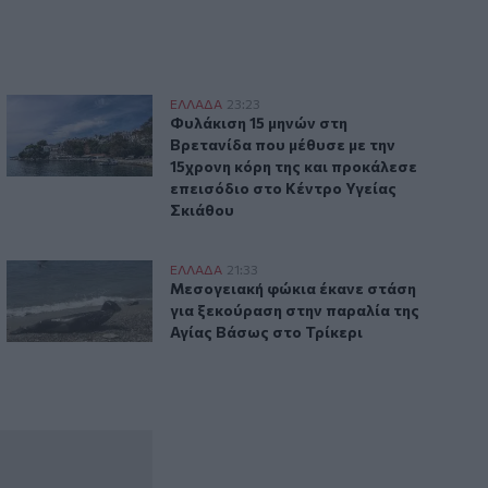
στην Αττικοβοιωτία
Φυλάκιση 15 μηνών στη Βρετανίδα που μέθυσε με την 15χρο
ΕΛΛAΔΑ
23:23
λυκατοικία
ης η μέγα-πυρκαγιά στην Αττικοβοιωτία
Φυλάκιση 15 μηνών στη Βρετανίδα που 
Φυλάκιση 15 μηνών στη
Βρετανίδα που μέθυσε με την
15χρονη κόρη της και προκάλεσε
επεισόδιο στο Κέντρο Υγείας
Σκιάθου
ακά λάθη»
 ηλικιωμένη
Μεσογειακή φώκια έκανε στάση για ξεκούραση στην παραλί
ΕΛΛAΔΑ
21:33
τραγικά επικοινωνιακά λάθη»
χρηματικό ποσό από ηλικιωμένη
Μεσογειακή φώκια έκανε στάση για ξεκ
Μεσογειακή φώκια έκανε στάση
για ξεκούραση στην παραλία της
Αγίας Βάσως στο Τρίκερι