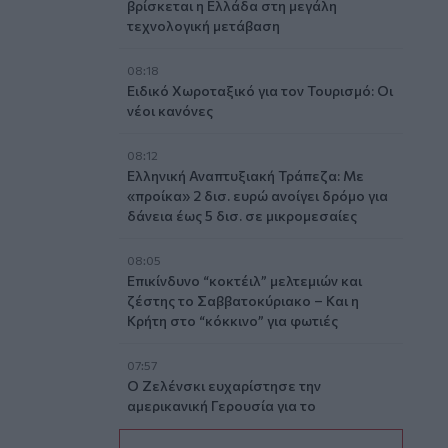
βρίσκεται η Ελλάδα στη μεγάλη
τεχνολογική μετάβαση
08:18
Ειδικό Χωροταξικό για τον Τουρισμό: Οι
νέοι κανόνες
08:12
Ελληνική Αναπτυξιακή Τράπεζα: Με
«προίκα» 2 δισ. ευρώ ανοίγει δρόμο για
δάνεια έως 5 δισ. σε μικρομεσαίες
08:05
Επικίνδυνο “κοκτέιλ” μελτεμιών και
ζέστης το Σαββατοκύριακο – Και η
Κρήτη στο “κόκκινο” για φωτιές
07:57
Ο Ζελένσκι ευχαρίστησε την
αμερικανική Γερουσία για το
νομοσχέδιο επιβολής κυρώσεων στη
Ρωσία