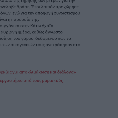
λαίσιο της τήρησης των μέτρων για την
ανέλαβε δράση. Έτσι λοιπόν προχώρησε
λόγων, ενώ για την αποφυγή συνωστισμού
ίναι η παρουσία της.
σιγγάνικα στην Κάτω Αχαΐα.
η αυριανή ημέρα, καθώς άγνωστο
οποίηση του γάμου, δεδομένου πως τα
ι των οικογενειών τους ανετράπησαν στο
ουρκίας για αποκλιμάκωση και διάλογο»
 εργαστήριο από τους μοριακούς