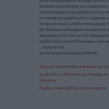
μετά την ενημέρωση που είχε και στο π
αποτροπή μετάδοσης του κορονοϊού, 
στην κατάσχεση της άμαξας και δυο α
στο αποψινό γαμήλιο γλέντι εμφανής ε
Το περιστατικό συνέβη στην περιοχή Τ
Με ιδιαίτερο ενδιαφέρον αναμένεται 
παραμένει τι θα γίνει με την πραγματ
σχέδια τόσο των μελλόνυμφων, όσο κα
...παρά πέντε!
κεντρική φωτογραφία: pinterest
Σχοινάς: «Η τελευταία ευκαιρία της Τ
Διαψεύδει το ΕΚΠΑ ότι «μπλόκαρε» το
ελέγχους
Λέμβος παρασύρθηκε από τα κύματα