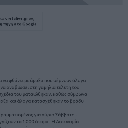
 το
cretalive.gr
ως
η πηγή στο Google
α να φθάνει με άμαξα που σέρνουν άλογα
 να αναβιώσει στη γαμήλια τελετή του
 σχέδια του ματαιώθηκαν, καθώς σύμφωνα
άμαξα και άλογα κατασχέθηκαν το βράδυ
γραμματισμένος για αύριο Σάββατο -
γίζουν τα 1.000 άτομα . Η Αστυνομία