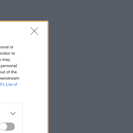
αποψίλωση του Αμαζονίου – Μειώθηκε
κατά 37%
07:15
ΑΑΔΕ: Ανοιχτό το σύστημα Ενιαίας
Αίτησης Ενίσχυσης 2025 – Μέχρι πότε
μπορούν να γίνουν διορθώσεις
sonal or
ection to
07:07
ou may
Τέσσερις ασκήσεις σε όρθια στάση
 personal
που μετά τα 60 ενδυναμώνουν τους
out of the
γλουτούς καλύτερα από τα squats -
 downstream
Βίντεο
B’s List of
07:06
Εορτολόγιο: Ποιοι γιορτάζουν σήμερα 8
Αυγούστου
07:00
Αντί για καφέ: Τρία ροφήματα για άμεσο
"ξύπνημα" και ενέργεια που διαρκεί