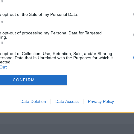
In
ΤΗΝ ΕΊΔΗΣΗ
o opt-out of the Sale of my Personal Data.
In
to opt-out of processing my Personal Data for Targeted
ing.
In
δα στη μεγάλη τεχνολογική μετάβαση
Ειδικό Χωροταξικό για τον Τουρισμό: Οι νέοι κανόνες
ΕΛΛAΔΑ
08:18
o opt-out of Collection, Use, Retention, Sale, and/or Sharing
ού βρίσκεται η Ελλάδα στη μεγάλη τεχνολογική μετάβαση
Ειδικό Χωροταξικό για τον Τουρισμό
Ειδικό Χωροταξικό για τον
ersonal Data that Is Unrelated with the Purposes for which it
lected.
Τουρισμό: Οι νέοι κανόνες
Out
CONFIRM
ύματα στα πόδια στο σπίτι που τον φρόντιζαν
Τα πρωτοσέλιδα των εφημερίδων
ΕΛΛAΔΑ
07:29
ς επέστρεψε με εγκαύματα στα πόδια στο σπίτι που τον φρό
Τα πρωτοσέλιδα των εφημερίδων
Τα πρωτοσέλιδα των εφημερίδων
Data Deletion
Data Access
Privacy Policy