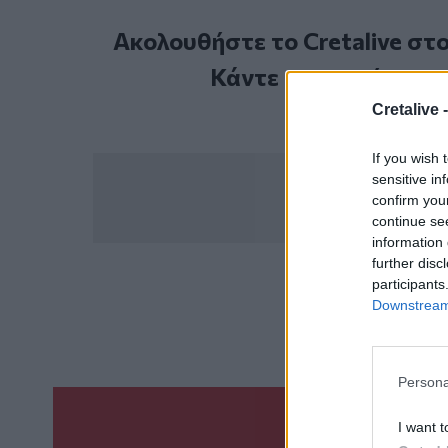
Ακολουθήστε το Cretalive στ
Κάντε εγγραφή στο 
Cretalive 
If you wish 
sensitive in
confirm you
continue se
information 
further disc
participants
ΣΧΕΤ
Downstream 
Γάμος
Κορωνοϊ
Persona
I want t
Γίνε ο ρεπόρτ