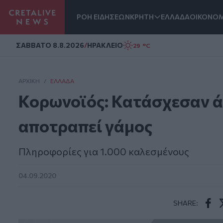
ΡΟΗ ΕΙΔΗΣΕΩΝ
ΚΡΗΤΗ
ΕΛΛΑΔΑ
ΟΙΚΟΝΟΜ
Homepage
ΣAΒΒΑΤΟ 8.8.2026
/
ΗΡΑΚΛΕΙΟ
29 °C
ΑΡΧΙΚΗ
/
ΕΛΛΆΔΑ
Κορωνοϊός: Κατάσχεσαν άμ
αποτραπεί γάμος
Πληροφορίες για 1.000 καλεσμένους
04.09.2020
SHARE:
Face
T