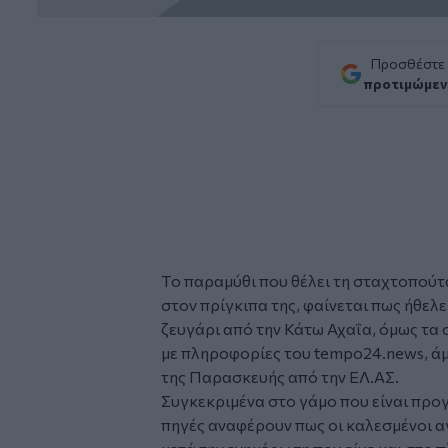
Προσθέστε
προτιμώμεν
Tο παραμύθι που θέλει τη σταχτοπούτ
στον πρίγκιπα της, φαίνεται πως ήθελε
ζευγάρι από την Κάτω Αχαΐα, όμως τα
με πληροφορίες του
tempo24.news
, 
της Παρασκευής από την ΕΛ.ΑΣ.
Συγκεκριμένα στο γάμο που είναι προ
πηγές αναφέρουν πως οι καλεσμένοι αγ