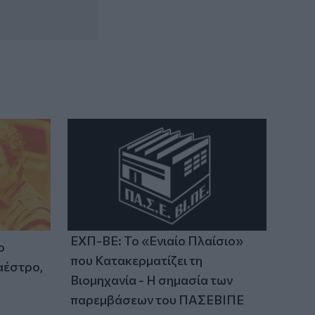
πρέπει να προσέξουμε
03:16
Οι ειδικοί εξηγούν: Το κλιματιστικό
ρυθμίζει τη θερμοκρασία, ο
ανεμιστήρας οροφής αλλάζει την
αίσθηση
ΕΧΠ-ΒΕ: Το «Ενιαίο Πλαίσιο»
ο
που Κατακερματίζει τη
αέστρο,
Βιομηχανία - Η σημασία των
παρεμβάσεων του ΠΑΣΕΒΙΠΕ