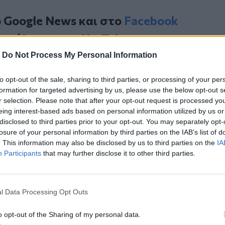
ο
Google News
και στο
Facebook
κανάλι μας στο
YouTube
-
Do Not Process My Personal Information
to opt-out of the sale, sharing to third parties, or processing of your per
formation for targeted advertising by us, please use the below opt-out s
r selection. Please note that after your opt-out request is processed y
eing interest-based ads based on personal information utilized by us or
disclosed to third parties prior to your opt-out. You may separately opt-
losure of your personal information by third parties on the IAB’s list of
. This information may also be disclosed by us to third parties on the
IA
ΙΚΆ TAGS
Participants
that may further disclose it to other third parties.
ός
Καλεσμένοι
Άμαξα
l Data Processing Opt Outs
o opt-out of the Sharing of my personal data.
ερ του CRETALIVE