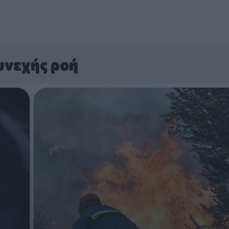
υνεχής ροή