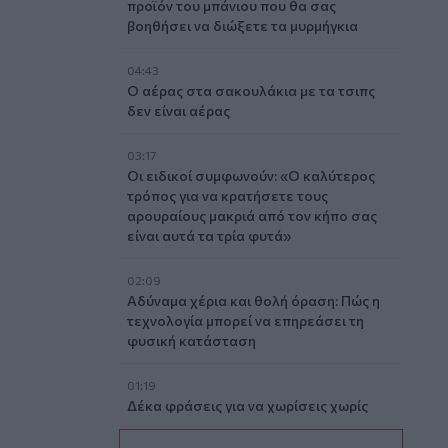
προϊόν του μπάνιου που θα σας
βοηθήσει να διώξετε τα μυρμήγκια
04:43
Ο αέρας στα σακουλάκια με τα τσιπς
δεν είναι αέρας
03:17
Οι ειδικοί συμφωνούν: «Ο καλύτερος
τρόπος για να κρατήσετε τους
αρουραίους μακριά από τον κήπο σας
είναι αυτά τα τρία φυτά»
02:09
Αδύναμα χέρια και θολή όραση: Πώς η
τεχνολογία μπορεί να επηρεάσει τη
φυσική κατάσταση
01:19
Δέκα φράσεις για να χωρίσεις χωρίς
κακίες και δράματα