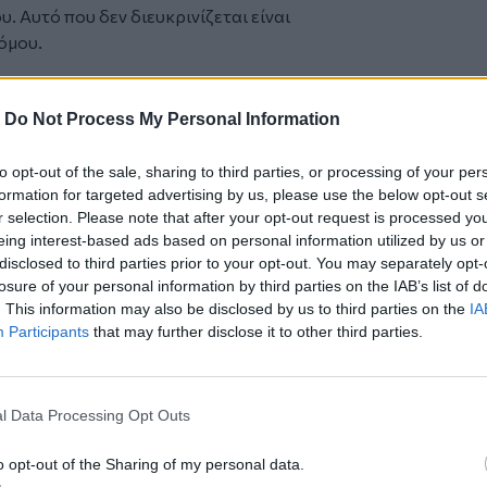
. Αυτό που δεν διευκρινίζεται είναι
νόμου.
-
Do Not Process My Personal Information
ο 100 ευρώ αν δεν δηλώσουν τον
ουν καθαρίσει το οικόπεδο, ούτε το
00 ευρώ μόνο για τη μη δήλωση.
to opt-out of the sale, sharing to third parties, or processing of your per
formation for targeted advertising by us, please use the below opt-out s
ναι ποινικό αδίκημα που τιμωρείται με
r selection. Please note that after your opt-out request is processed y
όστιμο 5.000 ευρώ.
eing interest-based ads based on personal information utilized by us or
, τότε του επιβάλλεται πρόστιμο από τον
disclosed to third parties prior to your opt-out. You may separately opt-
ψους 1 ευρώ ανά τετραγωνικό μέτρο με
losure of your personal information by third parties on the IAB’s list of
ο τα 2.000 ευρώ.
. This information may also be disclosed by us to third parties on the
IA
θαρισμός του οικοπέδου από τον δήμο.
Participants
that may further disclose it to other third parties.
l Data Processing Opt Outs
o opt-out of the Sharing of my personal data.