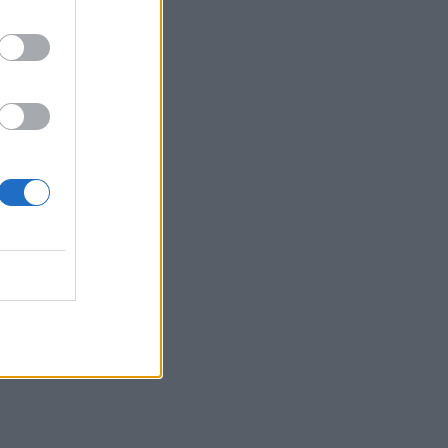
22:34
ΣΥΡΙΖΑ-ΠΣ για Νίκο Καλογερόπουλο:
Υπηρέτησε την τέχνη μακριά από
συμβάσεις και στερεότυπα
22:26
Challenge ανηλίκων μέσα σε δάσος στη
λεωφόρο Πεντέλης - Βάζουν φωτιά και
μετά προσπαθούν να τη σβήσουν
(Βίντεο)
22:19
Bank of America: Η Gen Z αποταμιεύει
λιγότερο από κάθε άλλη γενιά, αλλά
συνεχίζει να ξοδεύει
22:15
Τζόκερ: Τα αποτελέσματα της
κλήρωσης