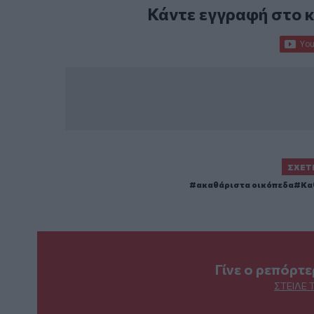
Κάντε εγγραφή στο 
ΣΧΕΤ
ακαθάριστα οικόπεδα
Κα
Γίνε ο ρεπόρτ
ΣΤΕΊΛΕ 