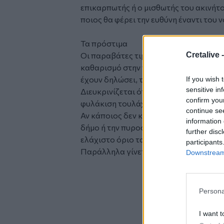
επικαρπωτής ή ο μισθωτής του ακινήτου
ποιος θα φέρει την ευθύνη έναντι του 
Τα πρόστιμα
Cretalive 
Οι παραβάτες τιμωρούνται με πρόστιμ
καθαρισμό στην πλατφόρμα. Αν ούτε έχ
έχουν δηλώσει, το πρόστιμο γίνεται 5
If you wish 
sensitive in
Διευκρινίζεται ότι η ψευδής δήλωση εί
confirm you
φυλάκιση τουλάχιστον 6 μηνών και πρ
continue se
Αν κάποιος δεν καθαρίσει το οικόπεδο
information 
δήμο ή την πυροσβεστική υπηρεσία, ύ
further disc
ελάχιστο όριο τα 200 ευρώ και ανώτατ
participants
Παράλληλα γίνεται αυτεπάγγελτος κα
Downstream 
Persona
I want t