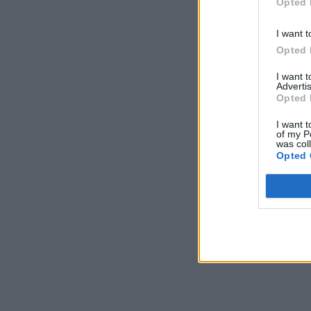
Opted 
I want t
Opted 
I want 
Advertis
Opted 
I want t
of my P
was col
Opted 