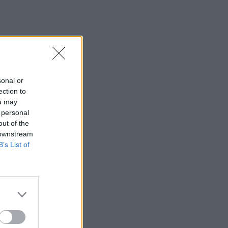
Βύρωνας: Διαρρήκτες έριξαν οξύ στις
κλειδαριές για να μπουν σε
διαμερίσματα
23:19
Γαλλία: Καταδύσεις από μεγάλο ύψος
στον Σηκουάνα - Το νέο στοίχημα του
sonal or
Παρισιού για το ποτάμι του
ection to
ou may
23:11
 personal
Φωτιά στο Μουζάκι Ηλείας: Σε ύφεση
out of the
το μέτωπο - Μάχη με τις διάσπαρτες
 downstream
εστίες
B’s List of
23:02
Ντόναλντ Τραμπ: Κρατάμε χαμηλούς
τόνους με το Ιράν
22:49
Γλέντι στον Μοχό τη βραδιά του
Δεκαπενταύγουστου!