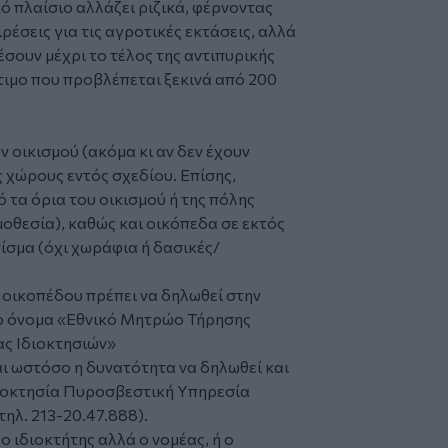
ό πλαίσιο αλλάζει ριζικά, φέρνοντας
ρέσεις για τις αγροτικές εκτάσεις, αλλά
σουν μέχρι το τέλος της αντιπυρικής
τιμο που προβλέπεται ξεκινά από 200
 οικισμού (ακόμα κι αν δεν έχουν
 χώρους εντός σχεδίου. Επίσης,
τα όρια του οικισμού ή της πόλης
οθεσία), καθώς και οικόπεδα σε εκτός
ίσμα (όχι χωράφια ή δασικές/
οικοπέδου πρέπει να δηλωθεί στην
ο όνομα «Εθνικό Μητρώο Τήρησης
ς Ιδιοκτησιών»
ται ωστόσο η δυνατότητα να δηλωθεί και
διοκτησία Πυροσβεστική Υπηρεσία
ηλ. 213-20.47.888).
 ιδιοκτήτης αλλά ο νομέας, ή ο