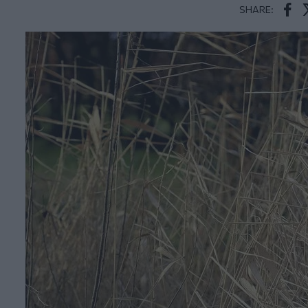
SHARE:
Face
T