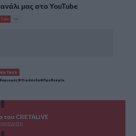
κανάλι μας στο
YouTube
ΙΚΆ TAGS
θαρισμός
Οικόπεδα
Προθεσμία
ερ του CRETALIVE
ΤΗΝ ΕΊΔΗΣΗ