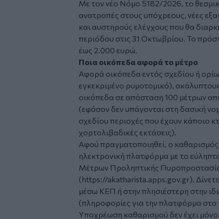
Με τον νέο Νόμο 5182/2026, το θεσμικ
ανατροπές στους υπόχρεους, νέες εξαι
και αυστηρούς ελέγχους που θα διαρκέ
περιόδου στις 31 Οκτωβρίου. Το πρόσ
έως 2.000 ευρώ.
Ποια οικόπεδα αφορά το μέτρο
Αφορά οικόπεδα εντός σχεδίου ή ορίων
εγκεκριμένο ρυμοτομικό), ακάλυπτους
οικόπεδα σε απόσταση 100 μέτρων από 
(εφόσον δεν υπάγονται στη δασική νομ
σχεδίου περιοχές που έχουν κάποιο κτ
χορτολιβαδικές εκτάσεις).
Αφού πραγματοποιηθεί, ο καθαρισμός 
ηλεκτρονική πλατφόρμα με το εύληπτ
Μέτρων Προληπτικής Πυροπροστασία
(
https://akatharista.apps.gov.gr
). Δίνε
μέσω ΚΕΠ ή στην πλησιέστερη στην ι
(πληροφορίες για την πλατφόρμα στο τ
Υποχρέωση καθαρισμού δεν έχει μόνο ο