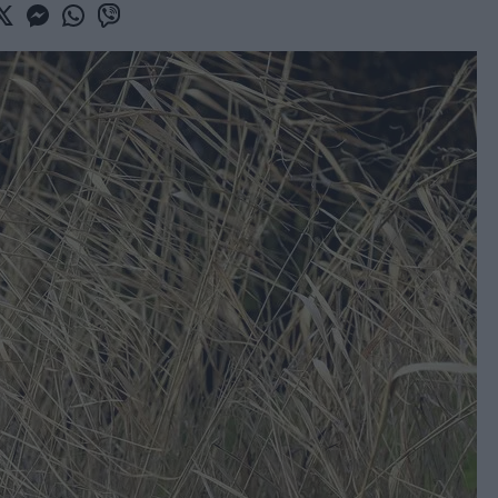
book
witter
Messenger
Whatsapp
Viber