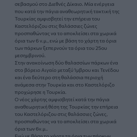
σεβασμού στο Διεθνές Δίκαιο. Μία ενέργεια
που κατά την πάγια αναθεωρητική τακτική της
Τουρκίας αμφισβητεί την επήρεια του
Καστελόριζου στις θαλάσσιες ζώνες
προσπαθώντας να το αποκλείσει στα χωρικά
όρια των 6 ν.μ., ενώ με βάση το χάρτη τα όρια
των πάρκων ξεπερνούν τα όρια του 25ου
μεσημβρινού.
Στην ανακοίνωση δύο θαλασσίων πάρκων ένα
στο βόρειο Αιγαίο μεταξύ Ίμβρου και Τενέδου
και ένα δεύτερο στη θαλάσσια περιοχή
ανάμεσα στην Τουρκία και στο Καστελόριζο
προχώρησε η Τουρκία.
Ο νέος χάρτης αμφισβητεί κατά την πάγια
αναθεωρητική θέση της Τουρκίας την επήρεια
του Καστελόριζου στις θαλάσσιες ζώνες,
προσπαθώντας να το αποκλείσει στα χωρικά
όρια των 6ν.μ..
Ενώ με βάση το χάρτη τα όρια των πάρκων