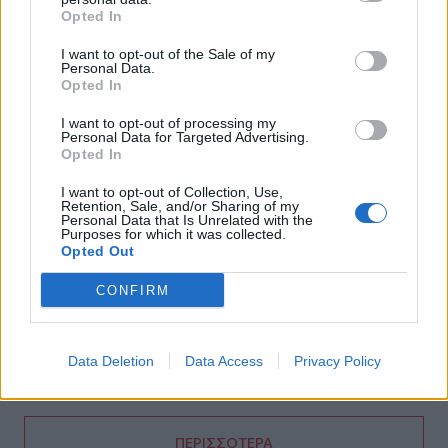
Opted In
Από τον αργαλειό στο εφτάζυμο: Η Κασταμονίτσα
ζωντανεύει μνήμες και γεύσεις άλλων εποχών
I want to opt-out of the Sale of my
Personal Data.
12:32
Opted In
Συνελήφθη στη Γερμανία 31χρονος καταζητούμενος για
τρεις ανθρωποκτονίες στην Ελλάδα
I want to opt-out of processing my
Personal Data for Targeted Advertising.
Opted In
12:25
Λακωνία: Θανατηφόρο τροχαίο στον Κλαδά
I want to opt-out of Collection, Use,
Retention, Sale, and/or Sharing of my
Personal Data that Is Unrelated with the
12:23
Purposes for which it was collected.
Opted Out
Με τα σκάφη τους έσωσαν δεκάδες ανθρώπους - Το
"ευχαριστώ" στους ιδιώτες που συνέδραμαν στην
CONFIRM
πυρκαγιά του Αγίου Βασιλείου
12:20
Και επίσημα το Ειδικό Χωροταξικό Πλαίσιο για τον
Data Deletion
Data Access
Privacy Policy
Τουρισμό
ΠΕΡΙΣΣΟΤΕΡΑ