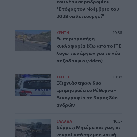
του νέου αεροδρομίου -
"Στόχος τον Νοέμβριο του
2028 να λειτουργεί"
ΚΡΗΤΗ
10:36
Εκ περιτροπής η
κυκλοφορία έξω από το ΙΤΕ
λόγω των έργων για το νέο
πεζοδρόμιο (video)
ΚΡΗΤΗ
10:38
Εξιχνιάστηκαν δύο
εμπρησμοί στο Ρέθυμνο -
Δικογραφία σε βάρος δύο
ανδρών
ΕΛΛAΔΑ
10:57
Σέρρες: Μητέρα και γιος οι
νεκροί από την μετωπική