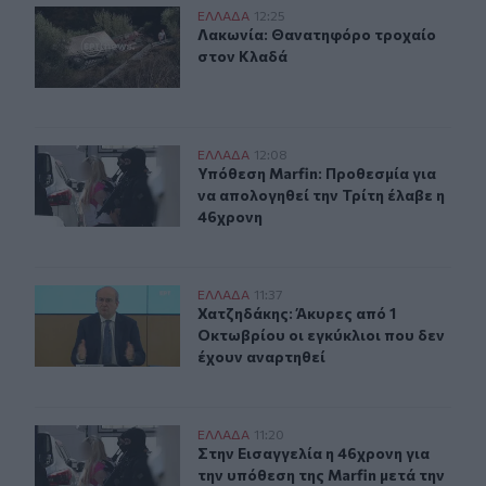
Λακωνία: Θανατηφόρο τροχαίο στον Κλαδά
ΕΛΛAΔΑ
12:25
Λακωνία: Θανατηφόρο τροχαίο στ
Λακωνία: Θανατηφόρο τροχαίο
στον Κλαδά
Υπόθεση Marfin: Προθεσμία για να απολογηθεί την Τρίτ
ΕΛΛAΔΑ
12:08
Υπόθεση Marfin: Προθεσμία για να 
Υπόθεση Marfin: Προθεσμία για
να απολογηθεί την Τρίτη έλαβε η
46χρονη
Χατζηδάκης: Άκυρες από 1 Οκτωβρίου οι εγκύκλιοι που 
ΕΛΛAΔΑ
11:37
Χατζηδάκης: Άκυρες από 1 Οκτωβρίο
Χατζηδάκης: Άκυρες από 1
Οκτωβρίου οι εγκύκλιοι που δεν
έχουν αναρτηθεί
Στην Εισαγγελία η 46χρονη για την υπόθεση της Marfin 
ΕΛΛAΔΑ
11:20
Στην Εισαγγελία η 46χρονη για την 
Στην Εισαγγελία η 46χρονη για
την υπόθεση της Marfin μετά την