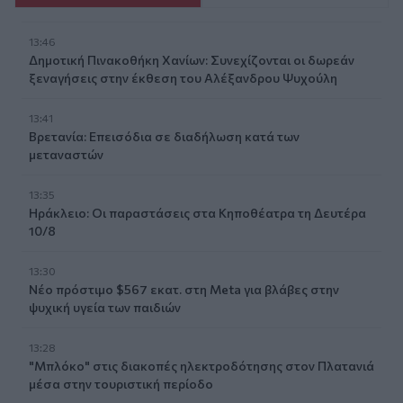
13:46
Δημοτική Πινακοθήκη Χανίων: Συνεχίζονται οι δωρεάν
ξεναγήσεις στην έκθεση του Αλέξανδρου Ψυχούλη
13:41
Βρετανία: Επεισόδια σε διαδήλωση κατά των
μεταναστών
13:35
Ηράκλειο: Οι παραστάσεις στα Κηποθέατρα τη Δευτέρα
10/8
13:30
Νέο πρόστιμο $567 εκατ. στη Meta για βλάβες στην
ψυχική υγεία των παιδιών
13:28
"Μπλόκο" στις διακοπές ηλεκτροδότησης στον Πλατανιά
μέσα στην τουριστική περίοδο