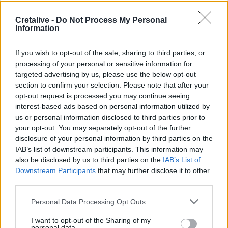
12:56
Cretalive -
Do Not Process My Personal
Στη Σάμο για τη γιορτή της Μεταμόρφωσης του Σωτήρος
Information
ο Αρχιεπίσκοπος Κρήτης Ευγένιος
If you wish to opt-out of the sale, sharing to third parties, or
12:53
ΕΟΤ: Η Ελλάδα στις κορυφαίες επιλογές των Ευρωπαίων
processing of your personal or sensitive information for
ταξιδιωτών
targeted advertising by us, please use the below opt-out
section to confirm your selection. Please note that after your
opt-out request is processed you may continue seeing
12:46
interest-based ads based on personal information utilized by
Βλάβη σε ταχύπλοο από Σαντορίνη προς Ηράκλειο - Στο
λιμάνι με ασφάλεια 1.123 επιβάτες
us or personal information disclosed to third parties prior to
your opt-out. You may separately opt-out of the further
disclosure of your personal information by third parties on the
12:42
IAB’s list of downstream participants. This information may
Στο 3,4% υποχώρησε ο πληθωρισμός τον Ιούλιο
also be disclosed by us to third parties on the
IAB’s List of
Downstream Participants
that may further disclose it to other
12:39
third parties.
Xειροπέδες σε 16χρονο στη Φλωρεντία για την
κατηγορία προπαγανδιστικής δράσης με τρομοκρατικό
Personal Data Processing Opt Outs
κίνητρο
I want to opt-out of the Sharing of my
12:34
personal data.