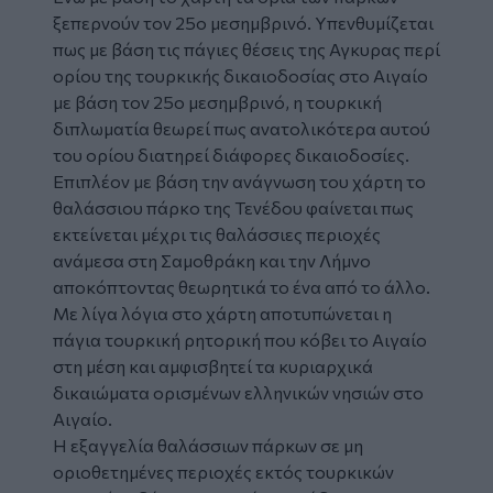
ξεπερνούν τον 25ο μεσημβρινό. Υπενθυμίζεται
πως με βάση τις πάγιες θέσεις της Αγκυρας περί
ορίου της τουρκικής δικαιοδοσίας στο Αιγαίο
με βάση τον 25ο μεσημβρινό, η τουρκική
διπλωματία θεωρεί πως ανατολικότερα αυτού
του ορίου διατηρεί διάφορες δικαιοδοσίες.
Επιπλέον με βάση την ανάγνωση του χάρτη το
θαλάσσιου πάρκο της Τενέδου φαίνεται πως
εκτείνεται μέχρι τις θαλάσσιες περιοχές
ανάμεσα στη Σαμοθράκη και την Λήμνο
αποκόπτοντας θεωρητικά το ένα από το άλλο.
Με λίγα λόγια στο χάρτη αποτυπώνεται η
πάγια τουρκική ρητορική που κόβει το Αιγαίο
στη μέση και αμφισβητεί τα κυριαρχικά
δικαιώματα ορισμένων ελληνικών νησιών στο
Αιγαίο.
Η εξαγγελία θαλάσσιων πάρκων σε μη
οριοθετημένες περιοχές εκτός τουρκικών