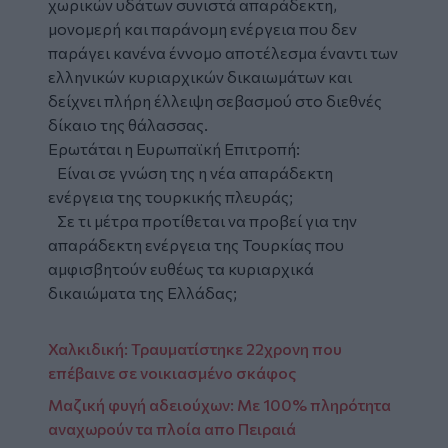
χωρικών υδάτων συνιστά απαράδεκτη,
μονομερή και παράνομη ενέργεια που δεν
παράγει κανένα έννομο αποτέλεσμα έναντι των
ελληνικών κυριαρχικών δικαιωμάτων και
δείχνει πλήρη έλλειψη σεβασμού στο διεθνές
δίκαιο της θάλασσας.
Ερωτάται η Ευρωπαϊκή Επιτροπή:
Είναι σε γνώση της η νέα απαράδεκτη
ενέργεια της τουρκικής πλευράς;
Σε τι μέτρα προτίθεται να προβεί για την
απαράδεκτη ενέργεια της Τουρκίας που
αμφισβητούν ευθέως τα κυριαρχικά
δικαιώματα της Ελλάδας;
Χαλκιδική: Τραυματίστηκε 22χρονη που
επέβαινε σε νοικιασμένο σκάφος
Μαζική φυγή αδειούχων: Με 100% πληρότητα
αναχωρούν τα πλοία απο Πειραιά