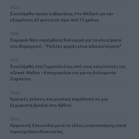
13:22
Συνελήφθη πρώην κυβερνήτης στο Μεξικό για την
εξαφάνιση 43 φοιτητών πριν από 12 χρόνια
13:18
Σαμαριά: Νέα παρέμβαση Καλογερή για τα κλεισίματα
του Φαραγγιού - "Πολλές φορές είναι αδικαιολόγητα"
13:13
Συνελήφθη στη Γερμανία ένας από τους εκτελεστές της
«Greek Mafia» - Κατηγορείται και για τη δολοφονία
Ζαμπούνη
13:03
Κρητικές γεύσεις και μουσική παράδοση σε μια
ξεχωριστή βραδιά στο Αβδού
13:03
Αργεντινή: Επεισόδια μετά το τέλος κινητοποίησης κατά
νομοσχεδίου ιδιοκτησίας