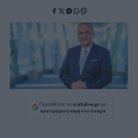
Facebook
Twitter
Messenger
Whatsapp
Viber
Προσθέστε το
cretalive.gr
ως
προτιμώμενη πηγή στο Google