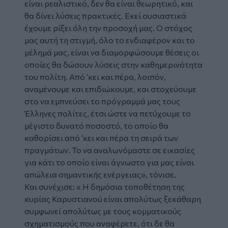
είναι ρεαλιστικό, δεν θα είναι θεωρητικό, και
θα δίνει λύσεις πρακτικές. Εκεί ουσιαστικά
έχουμε ρίξει όλη την προσοχή μας. Ο στόχος
μας αυτή τη στιγμή, όλο το ενδιαφέρον και το
μέλημά μας, είναι να διαμορφώσουμε θέσεις οι
οποίες θα δώσουν λύσεις στην καθημερινότητα
του πολίτη. Από ‘κει και πέρα, λοιπόν,
αναμένουμε και επιδιώκουμε, και στοχεύουμε
στο να εμπνεύσει το πρόγραμμά μας τους
Έλληνες πολίτες, έτσι ώστε να πετύχουμε το
μέγιστο δυνατό ποσοστό, το οποίο θα
καθορίσει από ‘κει και πέρα τη σειρά των
πραγμάτων. Το να αναλωνόμαστε σε εικασίες
για κάτι το οποίο είναι άγνωστο για μας είναι
απώλεια σημαντικής ενέργειας», τόνισε.
Και συνέχισε: « Η δημόσια τοποθέτηση της
κυρίας Καρυστιανού είναι απολύτως ξεκάθαρη
συμφωνεί απολύτως με τους κομματικούς
σχηματισμούς που αναφέρετε, ότι δε θα