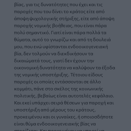
βίας, για τις δυνατότητες που έχει και τις
παροχές που του δίνει το κράτος είτε από
άποψη ψυχολογικής στήριξης, είτε από άποψη
παροχής νομικής βοήθειας, που είναι πάρα
πολύ σημαντικό. Γιατί είναι πάρα πολλά τα
θύματα, αυτό το γνωρίζω και από τη δουλειά
μου, που ενώ υφίστανται ενδοοικογενειακή
βία, δεν τολμούν να διεκδικήσουν τα
δικαιώματά τους, γιατί δεν έχουν την
οικονομική δυνατότητα να καλύψουν τα έξοδα
της νομικής υποστήριξης. Τέτοιου είδους
παροχές οι οποίες εντάσσονται σε άλλο
κομμάτι, πάνε στο σκέλος της κοινωνικής
πολιτικής, βεβαίως είναι αυτοτελές κεφάλαιο.
Και εκεί υπάρχει σειρά θέσεων για παροχή και
υποστήριξη από μέρους του κράτους,
προκειμένου και οι γυναίκες, ή οποιοσδήποτε
είναι θύμα ενδοοικογενειακής βίας να
στηρίζεται. Και προκειμένου να μπορεί να