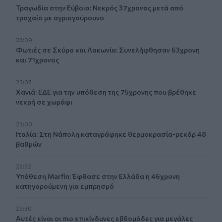
Τραγωδία στην Εύβοια: Νεκρός 37χρονος μετά από
τροχαίο με αγριογούρουνο
23:09
Φωτιές σε Σκύρο και Λακωνία: Συνελήφθησαν 63χρονη
και 71χρονος
23:07
Χανιά: ΕΔΕ για την υπόθεση της 75χρονης που βρέθηκε
νεκρή σε χωράφι
23:00
Ιταλία: Στη Νάπολη καταγράφηκε θερμοκρασία-ρεκόρ 48
βαθμών
22:32
Υπόθεση Marfin: Έφθασε στην Ελλάδα η 46χρονη
κατηγορούμενη για εμπρησμό
22:30
Αυτές είναι οι πιο επικίνδυνες εβδομάδες για μεγάλες