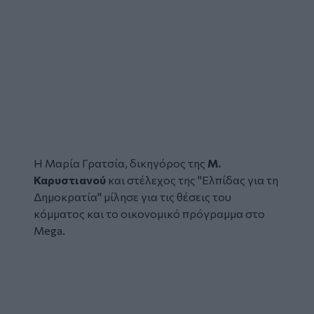
Η Μαρία Γρατσία,
δικηγόρος της
Μ.
Καρυστιανού
και στέλεχος της "Ελπίδας για τη
Δημοκρατία" μίλησε για τις θέσεις του
κόμματος και το οικονομικό πρόγραμμα στο
Mega.
Glomex
Video