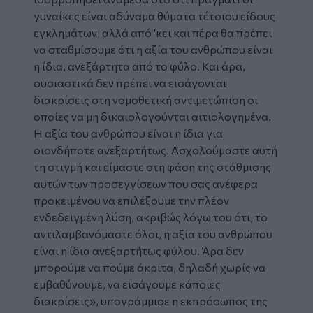
γυναίκες είναι αδύναμα θύματα τέτοιου είδους
εγκλημάτων, αλλά από ‘κει και πέρα θα πρέπει
να σταθμίσουμε ότι η αξία του ανθρώπου είναι
η ίδια, ανεξάρτητα από το φύλο. Και άρα,
ουσιαστικά δεν πρέπει να εισάγονται
διακρίσεις στη νομοθετική αντιμετώπιση οι
οποίες να μη δικαιολογούνται αιτιολογημένα.
Η αξία του ανθρώπου είναι η ίδια για
οιονδήποτε ανεξαρτήτως. Ασχολούμαστε αυτή
τη στιγμή και είμαστε στη φάση της στάθμισης
αυτών των προσεγγίσεων που σας ανέφερα
προκειμένου να επιλέξουμε την πλέον
ενδεδειγμένη λύση, ακριβώς λόγω του ότι, το
αντιλαμβανόμαστε όλοι, η αξία του ανθρώπου
είναι η ίδια ανεξαρτήτως φύλου. Άρα δεν
μπορούμε να πούμε άκριτα, δηλαδή χωρίς να
εμβαθύνουμε, να εισάγουμε κάποιες
διακρίσεις», υπογράμμισε η εκπρόσωπος της