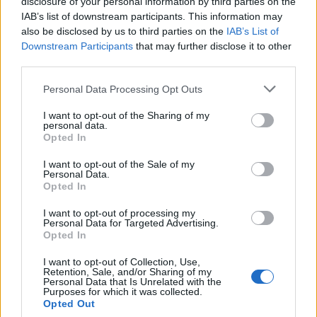
disclosure of your personal information by third parties on the
IAB’s list of downstream participants. This information may
also be disclosed by us to third parties on the
IAB’s List of
Downstream Participants
that may further disclose it to other
third parties.
Γίνε ο ρεπόρτερ του CRETALIVE
ΣΤΕΊΛΕ ΤΗΝ ΕΊΔΗΣΗ
Personal Data Processing Opt Outs
I want to opt-out of the Sharing of my
personal data.
Opted In
I want to opt-out of the Sale of my
Ροή ειδήσεων
Δημοφιλή
Personal Data.
Opted In
01:42
I want to opt-out of processing my
Personal Data for Targeted Advertising.
Καύσωνας στο γραφείο: Πόσο μπορεί να χαλαρώσει το
Opted In
dress code
I want to opt-out of Collection, Use,
00:31
Retention, Sale, and/or Sharing of my
Personal Data that Is Unrelated with the
Παιδιά στην πισίνα: 6 απαράβατοι κανόνες για την
Purposes for which it was collected.
πρόληψη του πνιγμού
Opted Out