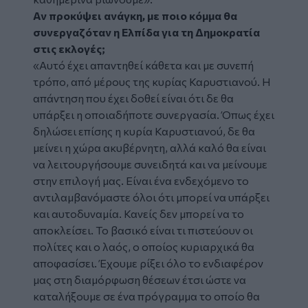
Αν προκύψει ανάγκη, με ποιο κόμμα θα
συνεργαζόταν η Ελπίδα για τη Δημοκρατία
στις εκλογές;
«Αυτό έχει απαντηθεί κάθετα και με συνεπή
τρόπο, από μέρους της κυρίας Καρυστιανού. Η
απάντηση που έχει δοθεί είναι ότι δε θα
υπάρξει η οποιαδήποτε συνεργασία. Όπως έχει
δηλώσει επίσης η κυρία Καρυστιανού, δε θα
μείνει η χώρα ακυβέρνητη, αλλά καλό θα είναι
να λειτουργήσουμε συνειδητά και να μείνουμε
στην επιλογή μας. Είναι ένα ενδεχόμενο το
αντιλαμβανόμαστε όλοι ότι μπορεί να υπάρξει
και αυτοδυναμία. Κανείς δεν μπορεί να το
αποκλείσει. Το βασικό είναι τι πιστεύουν οι
πολίτες και ο λαός, ο οποίος κυριαρχικά θα
αποφασίσει. Έχουμε ρίξει όλο το ενδιαφέρον
μας στη διαμόρφωση θέσεων έτσι ώστε να
καταλήξουμε σε ένα πρόγραμμα το οποίο θα