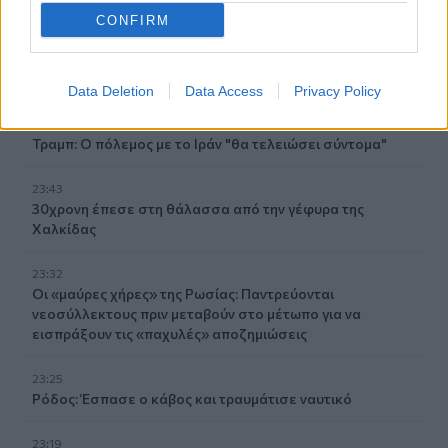
00:00
CONFIRM
Ανατριχιαστικό βίντεο από τον σεισμό στην Ιαπωνία:
Γιατροί προστατεύουν με τα σώματά τους ασθενή την
ώρα του χειρουργείου
Data Deletion
Data Access
Privacy Policy
23:54
Τραμπ: Ο πόλεμος με το Ιράν "θα τελειώσει σύντομα"
23:43
30χρονη έπεσε στη θάλασσα από την γέφυρα της
Χαλκίδας
23:32
Οι «μαύρες χήρες» της Ρωσίας: Παντρεύονται
νεοσύλλεκτους πριν μεταβούν στο μέτωπο για να
εισπράξουν τις «παχυλές» αποζημιώσεις
23:25
Ρόδος: Έσπασε ο κάβος και τραυμάτισε ναυτικό
23:19