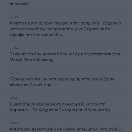
πυρκαγιές
22:21
Χρήστος Δάντης: «Δεν περίμενα την αχαριστία, 22 χρόνια
μετά και συνάδελφοι προσπαθούν να ξεχάσουν ότι
έγραψα αυτό το τραγούδι»
22:14
Ξεκινούν τα δοκιμαστικά δρομολόγια της επέκτασης του
Μετρό Θεσσαλονίκης
22:05
Τζόκερ: Αυτοί είναι οι τυχεροί αριθμοί που κερδίζουν
πάνω από 2 εκατ. ευρώ
21:56
Συρία: Βόμβα εξερράγη σε λεωφορείο κοντά στη
Δαμασκό – Τουλάχιστον 2 νεκροί και 13 τραυματίες
21:43
Απίστευτο περιστατικό σε αγώνα μπέιζμπολ: Μπαστούνι