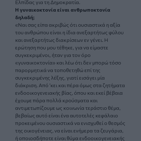
Ελπίδας για τη Δημοκρατία.
Η γυναικοκτονία είναι ανθρωποκτονία
δηλαδή;
«Ναι σας είπα ακριβώς ότι ουσιαστικά η αξία
του ανθρώπου είναι η ίδια ανεξαρτήτως φύλου
και ανεξαρτήτως διακρίσεων εν γένει. Η
ερώτηση που μου τέθηκε, για να είμαστε
συγκεκριμένοι, ήταν για τον όρο
«γυναικοκτονία» και λέω ότι δεν μπορώ τόσο
παρορμητικά να τοποθετηθώ επί της
συγκεκριμένης λέξης, γιατί εισάγει μία
διάκριση. Από ‘κει και πέρα όμως στα ζητήματα
ενδοοικογενειακής βίας, όπου και εκεί βέβαια
έχουμε πάρα πολλά κρούσματα και
αντιμετωπίζουμε ως κοινωνία τεράστιο θέμα,
βεβαίως αυτό είναι ένα αυτοτελές κεφάλαιο
προκειμένου ουσιαστικά να ενισχυθεί ο θεσμός
της οικογένειας, να είναι ενήμερα τα ζευγάρια,
ή οποιοσδήποτε είναι θύμα ενδοοικογενειακής