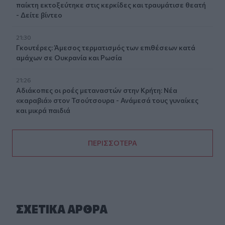
παίκτη εκτοξεύτηκε στις κερκίδες και τραυμάτισε θεατή
- Δείτε βίντεο
21:30
Γκουτέρες: Άμεσος τερματισμός των επιθέσεων κατά
αμάχων σε Ουκρανία και Ρωσία
21:26
Αδιάκοπες οι ροές μεταναστών στην Κρήτη: Νέα
«καραβιά» στον Τσούτσουρα - Ανάμεσά τους γυναίκες
και μικρά παιδιά
ΠΕΡΙΣΣΟΤΕΡΑ
ΣΧΕΤΙΚA AΡΘΡΑ