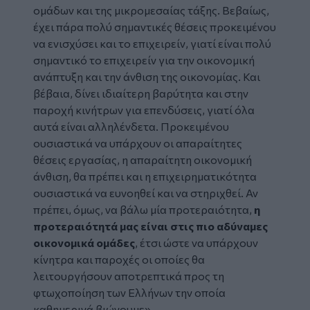
ομάδων και της μικρομεσαίας τάξης. Βεβαίως,
έχει πάρα πολύ σημαντικές θέσεις προκειμένου
να ενισχύσει και το επιχειρείν, γιατί είναι πολύ
σημαντικό το επιχειρείν για την οικονομική
ανάπτυξη και την άνθιση της οικονομίας. Και
βέβαια, δίνει ιδιαίτερη βαρύτητα και στην
παροχή κινήτρων για επενδύσεις, γιατί όλα
αυτά είναι αλληλένδετα. Προκειμένου
ουσιαστικά να υπάρχουν οι απαραίτητες
θέσεις εργασίας, η απαραίτητη οικονομική
άνθιση, θα πρέπει και η επιχειρηματικότητα
ουσιαστικά να ευνοηθεί και να στηριχθεί. Αν
πρέπει, όμως, να βάλω μία προτεραιότητα,
η
προτεραιότητά μας είναι στις πιο αδύναμες
οικονομικά ομάδες
, έτσι ώστε να υπάρχουν
κίνητρα και παροχές οι οποίες θα
λειτουργήσουν αποτρεπτικά προς τη
φτωχοποίηση των Ελλήνων την οποία
καθημερινά βιώνουμε».