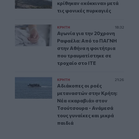
κρίθηκαν «κόκκινα» μετά
τις φονικές πυρκαγιές
ΚΡΗΤΗ
18:32
Αγωνία για την 20χρονη
Ραφαέλα: Από το ΠΑΓΝΗ
στην Αθήνα η φοιτήτρια
που τραυματίστηκε σε
τροχαίο στο ΙΤΕ
ΚΡΗΤΗ
21:26
Αδιάκοπες οι ροές
μεταναστών στην Κρήτη:
Νέα «καραβιά» στον
Τσούτσουρα - Ανάμεσά
τους γυναίκες και μικρά
παιδιά