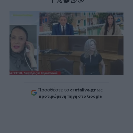
Facebook
Twitter
Messenger
Whatsapp
Viber
Προσθέστε το
cretalive.gr
ως
προτιμώμενη πηγή στο Google