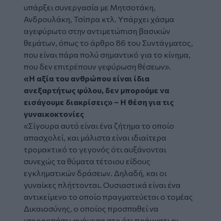
υπάρξει συνεργασία με Μητσοτάκη,
Ανδρουλάκη, Τσίπρα κτλ. Υπάρχει χάσμα
αγεφύρωτο στην αντιμετώπιση βασικών
θεμάτων, όπως το άρθρο 86 του Συντάγματος,
που είναι πάρα πολύ σημαντικό για το κίνημα,
που δεν επιτρέπουν γεφύρωση θέσεων».
«Η αξία του ανθρώπου είναι ίδια
ανεξαρτήτως φύλου, δεν μπορούμε να
εισάγουμε διακρίσεις» – Η θέση για τις
γυναικοκτονίες
«Σίγουρα αυτό είναι ένα ζήτημα το οποίο
απασχολεί, και μάλιστα είναι ιδιαίτερα
τρομακτικό το γεγονός ότι αυξάνονται
συνεχώς τα θύματα τέτοιου είδους
εγκληματικών δράσεων. Δηλαδή, και οι
γυναίκες πλήττονται. Ουσιαστικά είναι ένα
αντικείμενο το οποίο πραγματεύεται ο τομέας
Δικαιοσύνης, ο οποίος προσπαθεί να
ισορροπήσει ανάμεσα στο ότι πράγματι οι