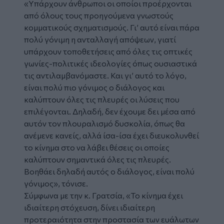
«Υπάρχουν άνθρωποι οι οποίοι προέρχονται
από όλους τους προηγούμενα γνωστούς
κομματικούς σχηματισμούς. Γι’ αυτό είναι πάρα
πολύ γόνιμη η ανταλλαγή απόψεων, γιατί
υπάρχουν τοποθετήσεις από όλες τις οπτικές
γωνίες-πολιτικές ιδεολογίες όπως ουσιαστικά
τις αντιλαμβανόμαστε. Και γι’ αυτό το λόγο,
είναι πολύ πιο γόνιμος ο διάλογος και
καλύπτουν όλες τις πλευρές οι λύσεις που
επιλέγονται. Δηλαδή, δεν έχουμε δει μέσα από
αυτόν τον πλουραλισμό δυσκολία, όπως θα
ανέμενε κανείς, αλλά ίσα-ίσα έχει διευκολυνθεί
το κίνημα στο να λάβει θέσεις οι οποίες
καλύπτουν σημαντικά όλες τις πλευρές.
Βοηθάει δηλαδή αυτός ο διάλογος, είναι πολύ
γόνιμος», τόνισε.
Σύμφωνα με την κ. Γρατσία, «Το κίνημα έχει
ιδιαίτερη στόχευση, δίνει ιδιαίτερη
προτεραιότητα στην προστασία των ευάλωτων