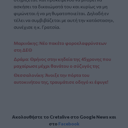
ασκήσει τα δικαιώματά του και κυρίως να μη
φιμώνεται ή να μη θυματοποιείται. Δηλαδή εν
τέλει να συμβιβάζεται με αυτή την κατάσταση»,
συνέχισε η κ. Γρατσία.
Μαρινάκης: Νέο πακέτο φοροελαφρύνσεων
στη ΔΕΘ
Δράμα: Θρήνος στην κηδεία της 45χρονης που
μαχαίρωσε μέχρι θανάτου ο σύζυγός της
Θεσσαλονίκη: Άνοιξε την πόρτα του
αυτοκινήτου της, τραυμάτισε οδηγό κι έφυγε!
Ακολουθήστε το Cretalive στο
Google News
και
στο
Facebook