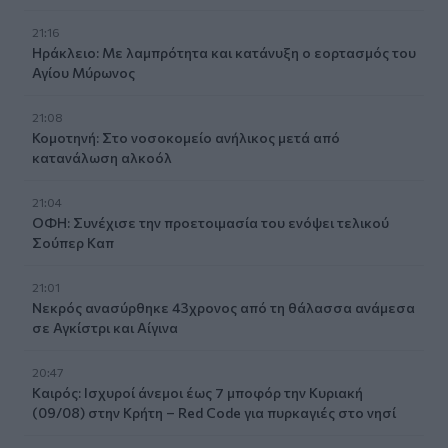
21:16
Ηράκλειο: Με λαμπρότητα και κατάνυξη ο εορτασμός του
Αγίου Μύρωνος
21:08
Κομοτηνή: Στο νοσοκομείο ανήλικος μετά από
κατανάλωση αλκοόλ
21:04
ΟΦΗ: Συνέχισε την προετοιμασία του ενόψει τελικού
Σούπερ Καπ
21:01
Νεκρός ανασύρθηκε 43χρονος από τη θάλασσα ανάμεσα
σε Αγκίστρι και Αίγινα
20:47
Καιρός: Ισχυροί άνεμοι έως 7 μποφόρ την Κυριακή
(09/08) στην Κρήτη – Red Code για πυρκαγιές στο νησί