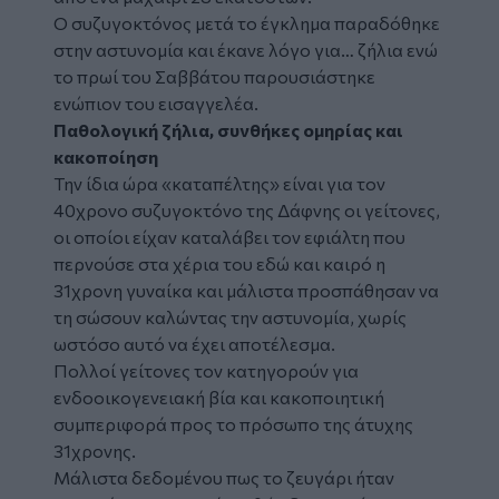
Ο συζυγοκτόνος μετά το έγκλημα παραδόθηκε
στην αστυνομία και έκανε λόγο για… ζήλια ενώ
το πρωί του Σαββάτου παρουσιάστηκε
ενώπιον του εισαγγελέα.
Παθολογική ζήλια, συνθήκες ομηρίας και
κακοποίηση
Την ίδια ώρα «καταπέλτης» είναι για τον
40χρονο συζυγοκτόνο της Δάφνης οι γείτονες,
οι οποίοι είχαν καταλάβει τον εφιάλτη που
περνούσε στα χέρια του εδώ και καιρό η
31χρονη γυναίκα και μάλιστα προσπάθησαν να
τη σώσουν καλώντας την αστυνομία, χωρίς
ωστόσο αυτό να έχει αποτέλεσμα.
Πολλοί γείτονες τον κατηγορούν για
ενδοοικογενειακή βία και κακοποιητική
συμπεριφορά προς το πρόσωπο της άτυχης
31χρονης.
Μάλιστα δεδομένου πως το ζευγάρι ήταν