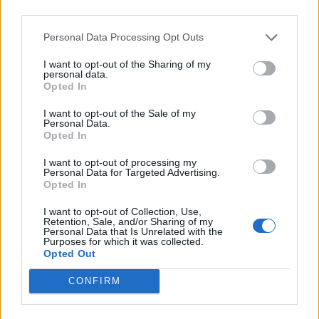
Ρέθυμνο: Πέντε άτομα έστειλαν στο νοσοκομείο
third parties.
Βρετανό
Personal Data Processing Opt Outs
19:59
I want to opt-out of the Sharing of my
Ηράκλειο: Δικογραφία για τα λύματα στο λιμάνι, πίσω
personal data.
από την πλατεία 18 Άγγλων
Opted In
19:48
I want to opt-out of the Sale of my
Personal Data.
Εξαρθρώθηκε ομάδα που διακινούσε ναρκωτικά στην
Opted In
Αθήνα και στην περιοχή της Πανεπιστημιούπολης
Ζωγράφου
I want to opt-out of processing my
Personal Data for Targeted Advertising.
Opted In
19:33
Στέγνωσαν οι βρύσες σε Μαραθίτη και Βασιλειές
I want to opt-out of Collection, Use,
Retention, Sale, and/or Sharing of my
Personal Data that Is Unrelated with the
19:23
Purposes for which it was collected.
Τραγωδία στην Πάρο: Πνίγηκε 4χρονος σε πισίνα beach
Opted Out
bar
CONFIRM
19:15
Συνελήφθη 49χρονος, βασικό μέλος της εγκληματικής