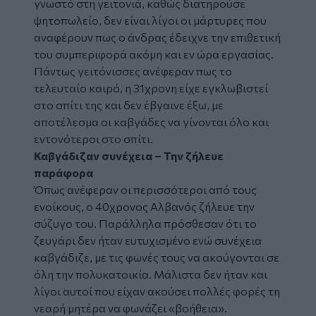
γνωστό στη γειτονιά, καθώς διατηρούσε
ψητοπωλείο, δεν είναι λίγοι οι μάρτυρες που
αναφέρουν πως ο άνδρας έδειχνε την επιθετική
του συμπεριφορά ακόμη και εν ώρα εργασίας.
Πάντως γειτόνισσες ανέφεραν πως το
τελευταίο καιρό, η 31χρονη είχε εγκλωβιστεί
στο σπίτι της και δεν έβγαινε έξω, με
αποτέλεσμα οι καβγάδες να γίνονται όλο και
εντονότεροι στο σπίτι.
Καβγάδιζαν συνέχεια – Την ζήλευε
παράφορα
Όπως ανέφεραν οι περισσότεροι από τους
ενοίκους, ο 40χρονος Αλβανός ζήλευε την
σύζυγο του. Παράλληλα πρόσθεσαν ότι το
ζευγάρι δεν ήταν ευτυχισμένο ενώ συνέχεια
καβγάδιζε, με τις φωνές τους να ακούγονται σε
όλη την πολυκατοικία. Μάλιστα δεν ήταν και
λίγοι αυτοί που είχαν ακούσει πολλές φορές τη
νεαρή μητέρα να φωνάζει «βοήθεια».