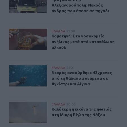
Αλεξανδρούπολη: Νεκρός
άνδρας που έπεσε σε πηγάδι
Κομοτηνή: Στο νοσοκομείο ανήλικος μετά από κατανάλ
ΕΛΛAΔΑ
21:08
Κομοτηνή: Στο νοσοκομείο ανήλικο
Κομοτηνή: Στο νοσοκομείο
ανήλικος μετά από κατανάλωση
αλκοόλ
Νεκρός ανασύρθηκε 43χρονος από τη θάλασσα ανάμεσα 
ΕΛΛAΔΑ
21:01
Νεκρός ανασύρθηκε 43χρονος από τ
Νεκρός ανασύρθηκε 43χρονος
από τη θάλασσα ανάμεσα σε
Αγκίστρι και Αίγινα
Καλύτερη η εικόνα της φωτιάς στη Μικρή Βίγλα της Νάξ
ΕΛΛAΔΑ
20:05
Καλύτερη η εικόνα της φωτιάς στη 
Καλύτερη η εικόνα της φωτιάς
στη Μικρή Βίγλα της Νάξου