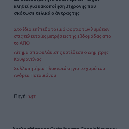
κληθεί για κακοποίηση 31χρονης που
σκότωσε τελικά ο άντρας της
Στο ίδιο επίπεδο το ιικό φορτίο των λυμάτων
στις τελευταίες μετρήσεις της εβδομάδας από
το ΑΠΘ
Αίτημα αποφυλάκισης κατέθεσε ο Δημήτρης
Κουφοντίνας
Συλλυπητήρια Πλακιωτάκη για το χαμό του
Ανδρέα Ποταμιάνου
Πηγή:
in.gr
Ακολουθήστε το Cretalive στο
Google News
και