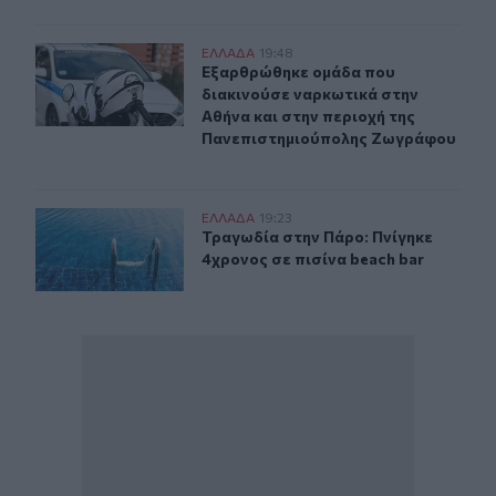
Εξαρθρώθηκε ομάδα που διακινούσε ναρκωτικά στην Α
ΕΛΛAΔΑ
19:48
Εξαρθρώθηκε ομάδα που διακινούσ
Εξαρθρώθηκε ομάδα που
διακινούσε ναρκωτικά στην
Αθήνα και στην περιοχή της
Πανεπιστημιούπολης Ζωγράφου
Τραγωδία στην Πάρο: Πνίγηκε 4χρονος σε πισίνα beach
ΕΛΛAΔΑ
19:23
Τραγωδία στην Πάρο: Πνίγηκε 4χρον
Τραγωδία στην Πάρο: Πνίγηκε
4χρονος σε πισίνα beach bar