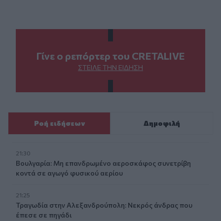
Γίνε ο ρεπόρτερ του CRETALIVE
ΣΤΕΊΛΕ ΤΗΝ ΕΊΔΗΣΗ
Ροή ειδήσεων
Δημοφιλή
21:30
Βουλγαρία: Μη επανδρωμένο αεροσκάφος συνετρίβη
κοντά σε αγωγό φυσικού αερίου
21:25
Τραγωδία στην Αλεξανδρούπολη: Νεκρός άνδρας που
έπεσε σε πηγάδι