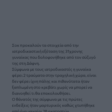
Σοκ προκαλούν τα στοιχεία από την
ιατροδικαστική εξέταση της 31χρονης
γυναίκας που
δολοφονήθηκε
από τον σύζυγό
της στη
Δάφνη
.
Σύμφωνα με τους ιατροδικαστές η γυναίκα
φέρει 2 τραύματα στην τραχηλική χώρα, είναι
δεν φέρει ίχνη πάλης και πιθανότατα ήταν
ξαπλωμένη στο κρεβάτι χωρίς να μπορεί να
διανοηθεί τι θα επακολουθήσει.
Ο θάνατός της σύμφωνα με τις πρώτες
ενδείξεις ήταν μαρτυρικός καθώς χτυπήθηκε
από ένα μαχαίρι 28 εκατοστών.