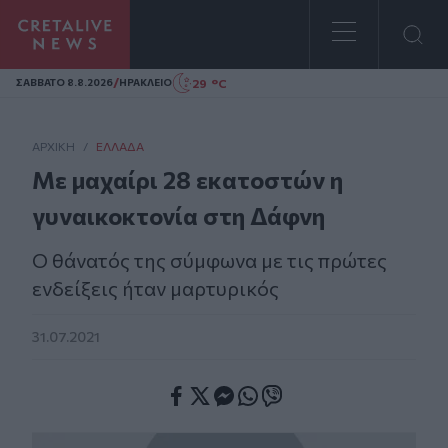
Homepage
/
29 °C
ΣAΒΒΑΤΟ 8.8.2026
ΗΡΑΚΛΕΙΟ
ΑΡΧΙΚΗ
/
ΕΛΛΆΔΑ
Με μαχαίρι 28 εκατοστών η
γυναικοκτονία στη Δάφνη
Ο θάνατός της σύμφωνα με τις πρώτες
ενδείξεις ήταν μαρτυρικός
31.07.2021
Facebook
Twitter
Messenger
Whatsapp
Viber