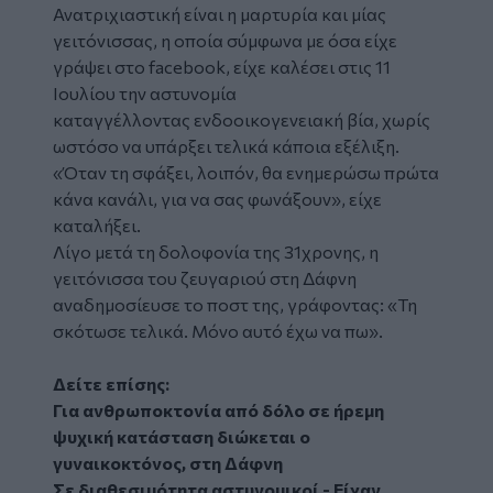
Ανατριχιαστική είναι η μαρτυρία και μίας
γειτόνισσας, η οποία σύμφωνα με όσα είχε
γράψει στο facebook, είχε καλέσει στις 11
Ιουλίου την αστυνομία
καταγγέλλοντας ενδοοικογενειακή βία, χωρίς
ωστόσο να υπάρξει τελικά κάποια εξέλιξη.
«Όταν τη σφάξει, λοιπόν, θα ενημερώσω πρώτα
κάνα κανάλι, για να σας φωνάξουν», είχε
καταλήξει.
Λίγο μετά τη δολοφονία της 31χρονης, η
γειτόνισσα του ζευγαριού στη Δάφνη
αναδημοσίευσε το ποστ της, γράφοντας: «Τη
σκότωσε τελικά. Μόνο αυτό έχω να πω».
Δείτε επίσης:
Για ανθρωποκτονία από δόλο σε ήρεμη
ψυχική κατάσταση διώκεται ο
γυναικοκτόνος, στη Δάφνη
Σε διαθεσιμότητα αστυνομικοί - Είχαν