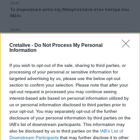
20:41
Το συγκινητικό αντίο της Μπαρτσελόνα στον πατέρα του
Μέσι
20:40
Ταϊλάνδη: Η στιγμή που ο 14χρονος ανοίγει πυρ και
σκορπάει τον θάνατο σε σχολείο - Σοκαριστικό βίντεο
Cretalive -
Do Not Process My Personal
Information
20:20
Η Χαμάς δηλώνει εκ νέου έτοιμη να εφαρμόσει το σχέδιο
If you wish to opt-out of the sale, sharing to third parties, or
των ΗΠΑ για τη Γάζα
processing of your personal or sensitive information for
targeted advertising by us, please use the below opt-out
20:14
section to confirm your selection. Please note that after your
Θλίψη για τον Χανς: Δόθηκε από το Ηράκλειο για
opt-out request is processed you may continue seeing
υιοθεσία στην Αθήνα και ο ιδιοκτήτης του τον σκότωσε
interest-based ads based on personal information utilized by
με φρικτό τρόπο
us or personal information disclosed to third parties prior to
your opt-out. You may separately opt-out of the further
20:05
disclosure of your personal information by third parties on the
Καλύτερη η εικόνα της φωτιάς στη Μικρή Βίγλα της Νάξου
IAB’s list of downstream participants. This information may
also be disclosed by us to third parties on the
IAB’s List of
20:03
Downstream Participants
that may further disclose it to other