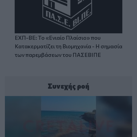
ΕΧΠ-ΒΕ: Το «Ενιαίο Πλαίσιο» που
Κατακερματίζει τη Βιομηχανία - Η σημασία
των παρεμβάσεων του ΠΑΣΕΒΙΠΕ
Συνεχής ροή