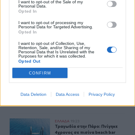
I want to opt-out of the Sale of my
Personal Data.
Opted In
ΣΧΕΤΙΚA AΡΘΡΑ
I want to opt-out of processing my
Personal Data for Targeted Advertising.
Opted In
Καλύτερη η εικόνα της φωτιάς στη Μικρή Βίγλα της Νάξ
ΕΛΛAΔΑ
20:05
Καλύτερη η εικόνα της φωτιάς στη 
Καλύτερη η εικόνα της φωτιάς
I want to opt-out of Collection, Use,
Retention, Sale, and/or Sharing of my
στη Μικρή Βίγλα της Νάξου
Personal Data that Is Unrelated with the
Purposes for which it was collected.
Opted Out
CONFIRM
Εξαρθρώθηκε ομάδα που διακινούσε ναρκωτικά στην Α
ΕΛΛAΔΑ
19:48
Εξαρθρώθηκε ομάδα που διακινούσ
Εξαρθρώθηκε ομάδα που
διακινούσε ναρκωτικά στην
Αθήνα και στην περιοχή της
Data Deletion
Data Access
Privacy Policy
Πανεπιστημιούπολης Ζωγράφου
Τραγωδία στην Πάρο: Πνίγηκε 4χρονος σε πισίνα beach
ΕΛΛAΔΑ
19:23
Τραγωδία στην Πάρο: Πνίγηκε 4χρον
Τραγωδία στην Πάρο: Πνίγηκε
4χρονος σε πισίνα beach bar