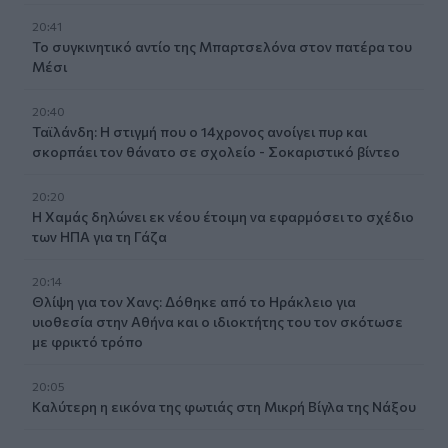
20:41
Το συγκινητικό αντίο της Μπαρτσελόνα στον πατέρα του
Μέσι
20:40
Ταϊλάνδη: Η στιγμή που ο 14χρονος ανοίγει πυρ και
σκορπάει τον θάνατο σε σχολείο - Σοκαριστικό βίντεο
20:20
Η Χαμάς δηλώνει εκ νέου έτοιμη να εφαρμόσει το σχέδιο
των ΗΠΑ για τη Γάζα
20:14
Θλίψη για τον Χανς: Δόθηκε από το Ηράκλειο για
υιοθεσία στην Αθήνα και ο ιδιοκτήτης του τον σκότωσε
με φρικτό τρόπο
20:05
Καλύτερη η εικόνα της φωτιάς στη Μικρή Βίγλα της Νάξου