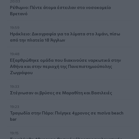
20:03
Ρέθυμνο: Πέντε άτομα έστειλαν στο νοσοκομείο
Βρετανό
19:59
Ηράκλειο: Δικογραφία για τα λύματα στο λιμάνι, πίσω
από την πλατεία 18 Άγγλων
19:48
Εξαρθρώθηκε ομάδα που διακινούσε ναρκωτικά στην
Αθήνα και στην περιοχή της Πανεπιστημιούπολης
Ζωγράφου
19:33
Στέγνωσαν οι βρύσες σε Μαραθίτη και Βασιλειές
19:23
Τραγωδία στην Πάρο: Πνίγηκε 4χρονος σε πισίνα beach
bar
19:15