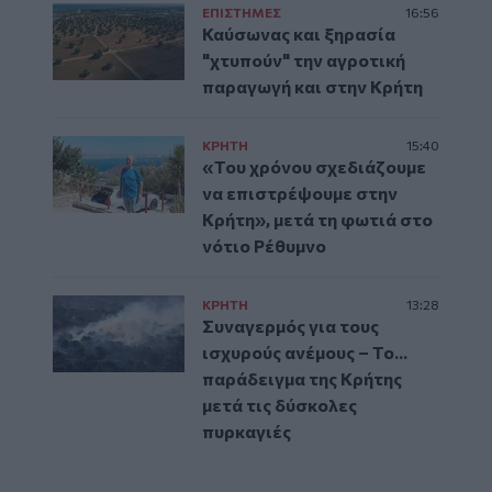
ΕΠΙΣΤΗΜΕΣ
16:56
Καύσωνας και ξηρασία
"χτυπούν" την αγροτική
παραγωγή και στην Κρήτη
ΚΡΗΤΗ
15:40
«Του χρόνου σχεδιάζουμε
να επιστρέψουμε στην
Κρήτη», μετά τη φωτιά στο
νότιο Ρέθυμνο
ΚΡΗΤΗ
13:28
Συναγερμός για τους
ισχυρούς ανέμους – Το...
παράδειγμα της Κρήτης
μετά τις δύσκολες
πυρκαγιές