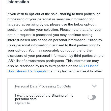
Information
18:45
If you wish to opt-out of the sale, sharing to third parties, or
Τα «Παραμύθια του Σαββάτου»… πάνε διακοπές!
processing of your personal or sensitive information for
targeted advertising by us, please use the below opt-out
18:38
section to confirm your selection. Please note that after your
Μυστήριο 3.500 ετών στη Σαντορίνη: Ο 15χρονος που δεν
opt-out request is processed you may continue seeing
πρόλαβε να ξεφύγει από το τσουνάμι μπορεί ν' αλλάξει
interest-based ads based on personal information utilized by
τη χρονολογία της μεγάλης έκρηξης
us or personal information disclosed to third parties prior to
your opt-out. You may separately opt-out of the further
18:22
disclosure of your personal information by third parties on the
ΟΦΗ: Έκλεισε τον Λορέντσο Ντίκμαν
IAB’s list of downstream participants. This information may
also be disclosed by us to third parties on the
IAB’s List of
18:21
Downstream Participants
that may further disclose it to other
ΕΛΓΕΚΑ: Προληπτική ανάκληση γνωστής μαρμελάδας
third parties.
φράουλα
Personal Data Processing Opt Outs
ΠΕΡΙΣΣΟΤΕΡΑ
I want to opt-out of the Sharing of my
personal data.
Opted In