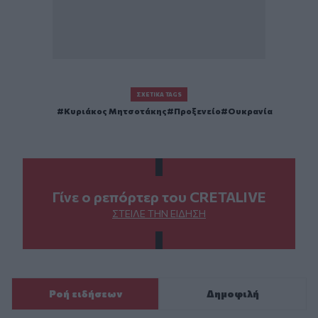
ΣΧΕΤΙΚΆ TAGS
Κυριάκος Μητσοτάκης
Προξενείο
Ουκρανία
Γίνε ο ρεπόρτερ του CRETALIVE
ΣΤΕΊΛΕ ΤΗΝ ΕΊΔΗΣΗ
Ροή ειδήσεων
Δημοφιλή