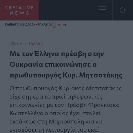
Homepage
/
29 °C
ΣAΒΒΑΤΟ 8.8.2026
ΗΡΑΚΛΕΙΟ
ΑΡΧΙΚΗ
/
ΕΛΛΆΔΑ
Με τον Έλληνα πρέσβη στην
Ουκρανία επικοινώνησε ο
πρωθυπουργός Κυρ. Μητσοτάκης
Ο πρωθυπουργός Κυριάκος Μητσοτάκης
είχε σήμερα το πρωί τηλεφωνικές
επικοινωνίες με τον Πρέσβη Φραγκίσκο
Κωστελλένο ο οποίος έχει σταλεί
εκτάκτως στη Μαριούπολη για να
ενισχύσει τη λειτουργία του εκεί