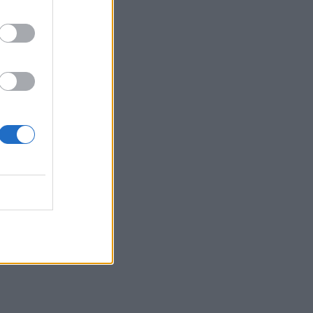
13:56
Δήμος Πέλλας: Κλείνουν προσωρινά
όλες οι παιδικές χαρές
13:46
Δημοτική Πινακοθήκη Χανίων:
Συνεχίζονται οι δωρεάν ξεναγήσεις
στην έκθεση του Αλέξανδρου Ψυχούλη
13:41
Βρετανία: Επεισόδια σε διαδήλωση
κατά των μεταναστών
13:35
Ηράκλειο: Οι παραστάσεις στα
Κηποθέατρα τη Δευτέρα 10/8
13:30
Νέο πρόστιμο $567 εκατ. στη Meta για
βλάβες στην ψυχική υγεία των παιδιών