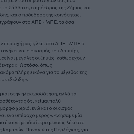
οτήτων του δήμου Αιγιαλείας που
 το Σάββατο, ο πρόεδρος της Ζήριας και
δης, και ο πρόεδρος της κοινότητας,
ιγράφουν στο ΑΠΕ - ΜΠΕ, τα όσα
ην περιοχή μας», λέει στο ΑΠΕ - ΜΠΕ ο
 ανήκει και ο οικισμός του Λαμπίρι,
«είναι μεγάλες οι ζημιές, καθώς έχουν
όδεντρα». Ωστόσο, όπως
 ακόμα πλήρη εικόνα για το μέγεθος της
σε εξέλιξη».
ή και στην ηλεκτροδότηση, αλλά τα
ροσθέτοντας ότι «είμαι πολύ
μορφο χωριό, ενώ και ο οικισμός
ίναι ένα υπέροχο μέρος». «Ζήσαμε μία
έκαιγε με ιδιαίτερο μένος», λέει στο
ς Καμαρών, Παναγιώτης Περλέγκας, για