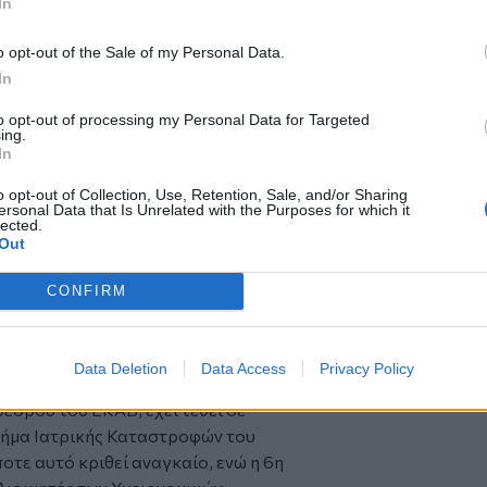
In
δυτικό μέτωπο είναι σε εξέλιξη προς
ατολικά του Αιγίου», τόνισε ο κ.
o opt-out of the Sale of my Personal Data.
ασε μέσα από τον οικισμό, εκκενώθηκε
In
 τον καπνό, καίγεται», συμπλήρωσε.
to opt-out of processing my Personal Data for Targeted
ing.
ράρτημα της Πάτρας έχει τεθεί σε
In
ιμότητας για την κάλυψη όλων των
o opt-out of Collection, Use, Retention, Sale, and/or Sharing
ετοιμότητα ένα ασθενοφόρο όχημα στη
ersonal Data that Is Unrelated with the Purposes for which it
lected.
θενοφόρο όχημα στο λιμάνι Αιγίου και
Out
 λιμάνι του παραθαλάσσιου
ρύτερη περιοχή βρίσκονται σε
CONFIRM
ήματα, ώστε να επέμβουν σε
οχής άμεσης προνοσοκομειακής
Data Deletion
Data Access
Privacy Policy
έδρου του ΕΚΑΒ, έχει τεθεί σε
 Τμήμα Ιατρικής Καταστροφών του
τε αυτό κριθεί αναγκαίο, ενώ η 6η