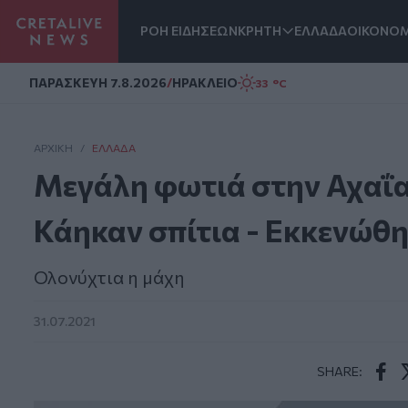
ΡΟΗ ΕΙΔΗΣΕΩΝ
ΚΡΗΤΗ
ΕΛΛΑΔΑ
ΟΙΚΟΝΟΜ
Homepage
ΠΑΡΑΣΚΕΥΗ 7.8.2026
/
ΗΡΑΚΛΕΙΟ
33 °C
ΑΡΧΙΚΗ
/
ΕΛΛΆΔΑ
Μεγάλη φωτιά στην Αχαΐα:
Κάηκαν σπίτια - Εκκενώθ
Ολονύχτια η μάχη
31.07.2021
SHARE:
Face
T