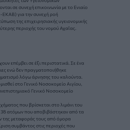
Διοικητές των Υγειονομικών
ται σε συνεχή επικοινωνία με το Ενιαίο
-ΕΚΑΒ) για την συνεχή ροή
ύπωση της επιχειρησιακής υγειονομικής
ύτερης περιοχής του νομού Αχαΐας.
χουν επέμβει σε έξι περιστατικά. Σε ένα
ιες ενώ δεν πραγματοποιήθηκε
ηματισμό λόγω άρνησης του καλούντα.
μισθεί στο Γενικό Νοσοκομείο Αιγίου,
Πανεπιστημιακό Γενικό Νοσοκομείο
ήματος που βρίσκεται στο λιμάνι του
η 38 ατόμων που αποβιβάστηκαν από τα
ν της μεταφοράς τους από όμορα
ίριση συμβάντος στις περιοχές που