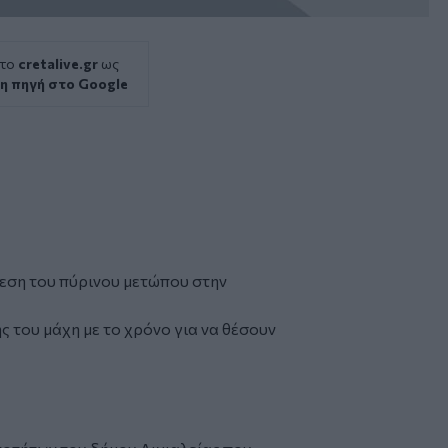
 το
cretalive.gr
ως
η πηγή στο Google
βεση του πύρινου μετώπου στην
ς του μάχη με το χρόνο για να θέσουν