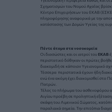
Υγειονομική Περιφέρεια καθώς και οι 
Σχηματισμών του Νομού Αχαΐας βρίσκον
Κέντρο Επιχειρήσεων του ΕΚΑΒ (ΕΣΚΕ
πληροφόρησης αναφορικά με την αποτ
κατάστασης των Δομών Υγείας της ευρ
Πέντε άτομα στα νοσοκομεία
Οι διασώστες και οι ιατροί του
ΕΚΑΒ
έ
περιστατικό δόθηκαν οι πρώτες βοήθε
διακομιδή σε κάποιον Υγειονομικό σχ
Τέσσερα περιστατικά έχουν ήδη διακο
ενώ ένα ακόμη έχει διακομισθεί στο 
Πατρών.
Τέλος το πλήρωμα τoυ ασθενοφόρου οχ
Αιγίου προέβη σε προληπτική εξέτασ
σκάφη του Λιμενικού Σώματος, κατόπι
παραλιακά σημεία. Την επιτόπια διαχε