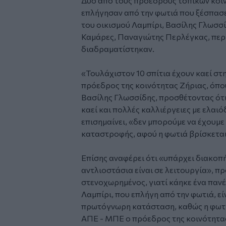
Δύο από τους προέδρους τοπικών κοιν
επλήγησαν από την φωτιά που ξέσπασε
του οικισμού Λαμπίρι, Βασίλης Γλωσσί
Καμάρες, Παναγιώτης Περλέγκας, περ
διαδραματίστηκαν.
«Τουλάχιστον 10 σπίτια έχουν καεί στ
πρόεδρος της κοινότητας Ζήριας, όπου
Βασίλης Γλωσσίδης, προσθέτοντας ότι 
καεί και πολλές καλλιέργειες με ελαι
επισημαίνει, «δεν μπορούμε να έχουμε
καταστροφής, αφού η φωτιά βρίσκεται 
Επίσης αναφέρει ότι «υπάρχει διακοπ
αντλιοστάσια είναι σε λειτουργία», π
στενοχωρημένος, γιατί κάηκε ένα πανέ
Λαμπίρι, που επλήγη από την φωτιά, ε
πρωτόγνωρη κατάσταση, καθώς η φωτιά 
ΑΠΕ - ΜΠΕ ο πρόεδρος της κοινότητα