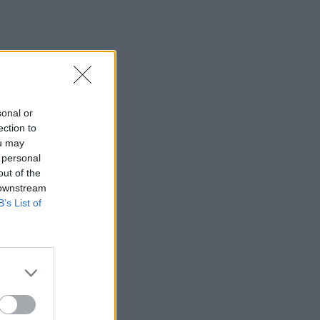
Στις 16 Σεπτεμβρίου οι εξετάσεις για
υποψήφιους Οδικούς Μεταφορείς στην
Π.Ε. Ηρακλείου
14:08
Κοζάνη: Νταλίκα ανετράπη έξω από
Βαθύλακκο
sonal or
ection to
14:02
ou may
Χωρίς καθαρίστριες οι τουαλέτες της
 personal
Κνωσού μετά τον σάλο με τα
out of the
φιλοδωρήματα - Τί συνέβη
 downstream
B’s List of
14:01
Μυστράς: 11 μήνες με αναστολή στον
55χρονο για την ψευδή κατάθεση
13:56
Ένωση Ηρακλείου: Από 21 Αυγούστου η
παραλαβή οινοσταφύλων - Οι τιμές ανά
ποικιλία