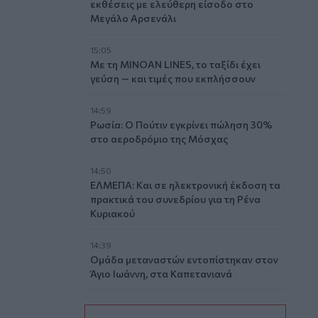
εκθέσεις με ελεύθερη είσοδο στο
Μεγάλο Αρσενάλι
15:05
Με τη MINOAN LINES, το ταξίδι έχει
γεύση — και τιμές που εκπλήσσουν
14:59
Ρωσία: Ο Πούτιν εγκρίνει πώληση 30%
στο αεροδρόμιο της Μόσχας
14:50
ΕΛΜΕΠΑ: Και σε ηλεκτρονική έκδοση τα
πρακτικά του συνεδρίου για τη Ρένα
Κυριακού
14:39
Ομάδα μεταναστών εντοπίστηκαν στον
Άγιο Ιωάννη, στα Καπετανιανά
14:36