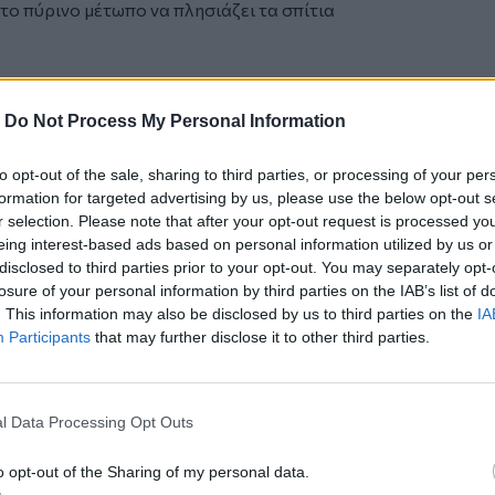
 το πύρινο μέτωπο να πλησιάζει τα σπίτια
υπάκουσαν στις εντολές για
έντρωση στο δημοτικό γήπεδο
-
Do Not Process My Personal Information
ης Περλέγκας, προσθέτοντας
νικού στην θαλάσσια ζώνη, ώστε να
to opt-out of the sale, sharing to third parties, or processing of your per
εί».
formation for targeted advertising by us, please use the below opt-out s
r selection. Please note that after your opt-out request is processed y
eing interest-based ads based on personal information utilized by us or
μαίνει ότι «η κατάσταση είναι πολύ
disclosed to third parties prior to your opt-out. You may separately opt-
ιά έχει κάψει καλώδια από τις κολώνες
losure of your personal information by third parties on the IAB’s list of
ν υπάρχει ηλεκτρικό ρεύμα και
. This information may also be disclosed by us to third parties on the
IA
Participants
that may further disclose it to other third parties.
ου Δημοτικού Συμβουλίου Αιγιαλείας
ουν καεί τουλάχιστον 20 σπίτια.
l Data Processing Opt Outs
 μέσα, εξαπλώθηκε παρά πολύ γρήγορα η
o opt-out of the Sharing of my personal data.
απράσινη περιοχή, έχει διανύσει η