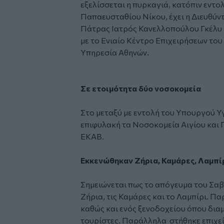
εξελίσσεται η πυρκαγιά, κατόπιν εντ
Παπαευσταθίου Νίκου, έχει η Διευθύ
Πάτρας Ιατρός Κανελλοπούλου Γκέλυ η
με το Ενιαίο Κέντρο Επιχειρήσεων το
Υπηρεσία Αθηνών.
Σε ετοιμότητα δύο νοσοκομεία
Στο μεταξύ με εντολή του Υπουργού Υγ
επιφυλακή τα Νοσοκομεία Αιγίου και 
ΕΚΑΒ.
Εκκενώθηκαν Ζήρια, Καμάρες, Λαμπί
Σημειώνεται πως το απόγευμα του Σα
Ζήρια, τις Καμάρες και το Λαμπίρι. 
καθώς και ενός ξενοδοχείου όπου δια
τουρίστες. Παράλληλα στήθηκε επιχεί