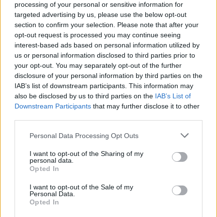
Χανιά: Τραγούδια που κουβαλούν ιστορίες και
processing of your personal or sensitive information for
αναμνήσεις στο Αρχαιολογικό Μουσείο
targeted advertising by us, please use the below opt-out
section to confirm your selection. Please note that after your
20:49
opt-out request is processed you may continue seeing
Στην Κρήτη ο υπ. Υποδομών Χρίστος Δήμας: «Προχωρούν
interest-based ads based on personal information utilized by
τα έργα σε όλο το μήκος του ΒΟΑΚ»
us or personal information disclosed to third parties prior to
your opt-out. You may separately opt-out of the further
20:42
disclosure of your personal information by third parties on the
Νορβηγία: Μυστηριώδεις θάνατοι ταράνδων δημιουργούν
IAB’s list of downstream participants. This information may
ερωτηματικά
also be disclosed by us to third parties on the
IAB’s List of
Downstream Participants
that may further disclose it to other
20:29
third parties.
Ιεράπετρα: Χειροπέδες σε 20χρονο φερόμενο διακινητή
για την «καραβιά» με τους 45 μετανάστες
Personal Data Processing Opt Outs
I want to opt-out of the Sharing of my
20:21
personal data.
Λιμάνι Ηρακλείου: Έμπλεξε ο κάβος στην προπέλα του
Opted In
πλοίου!
I want to opt-out of the Sale of my
Personal Data.
20:15
Opted In
Γερμανία: Τουλάχιστον 25 τραυματίες, οι επτά σοβαρά,
από σύγκρουση δύο τραμ - Δείτε βίντεο