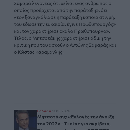
Σαμαρά λέγοντας ότι «είναι ένας άνθρωπος ο
οποίος προέρχεται από την παράταξη», ότι
«τον ξαναγκάλιασε η παράταξη κάποια στιγμή,
του έδωσε την ευκαιρία, έγινε Πρωθυπουργός»
και τον χαρακτήρισε «καλό Πρωθυπουργό».
Τέλος, ο Μητσοτάκης χαρακτήρισε άδικη την
κριτική που του ασκούν ο Αντώνης Σαμαράς και
ο Κώστας Καραμανλής.
Glomex
Video
Μητσοτάκης: «Εκλογές την άνοιξη του 2027
ΕΛΛAΔΑ
11.06.2026
Μητσοτάκης: «Εκλογές την άνοιξη
του 2027» - Tι είπε για ακρίβεια,