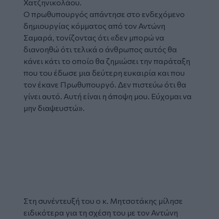
Χατζηνικολάου.
Ο πρωθυπουργός απάντησε στο ενδεχόμενο
δημιουργίας κόμματος από τον Αντώνη
Σαμαρά, τονίζοντας ότι «δεν μπορώ να
διανοηθώ ότι τελικά ο άνθρωπος αυτός θα
κάνει κάτι το οποίο θα ζημιώσει την παράταξη
που του έδωσε μια δεύτερη ευκαιρία και που
τον έκανε Πρωθυπουργό. Δεν πιστεύω ότι θα
γίνει αυτό. Αυτή είναι η άποψη μου. Εύχομαι να
μην διαψευστώ».
Glomex
Video
Στη συνέντευξή του ο κ. Μητσοτάκης μίλησε
ειδικότερα για τη σχέση του με τον Αντώνη