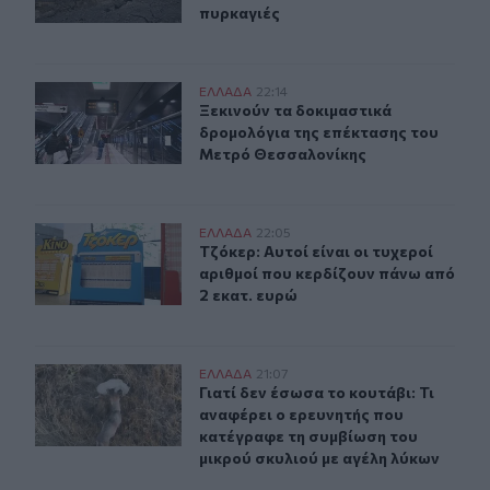
πυρκαγιές
Ξεκινούν τα δοκιμαστικά δρομολόγια της επέκτασης τ
ΕΛΛAΔΑ
22:14
Ξεκινούν τα δοκιμαστικά δρομολόγ
Ξεκινούν τα δοκιμαστικά
δρομολόγια της επέκτασης του
Μετρό Θεσσαλονίκης
Τζόκερ: Αυτοί είναι οι τυχεροί αριθμοί που κερδίζουν π
ΕΛΛAΔΑ
22:05
Τζόκερ: Αυτοί είναι οι τυχεροί αρι
Τζόκερ: Αυτοί είναι οι τυχεροί
αριθμοί που κερδίζουν πάνω από
2 εκατ. ευρώ
Γιατί δεν έσωσα το κουτάβι: Τι αναφέρει ο ερευνητής π
ΕΛΛAΔΑ
21:07
Γιατί δεν έσωσα το κουτάβι: Τι αν
Γιατί δεν έσωσα το κουτάβι: Τι
αναφέρει ο ερευνητής που
κατέγραφε τη συμβίωση του
μικρού σκυλιού με αγέλη λύκων