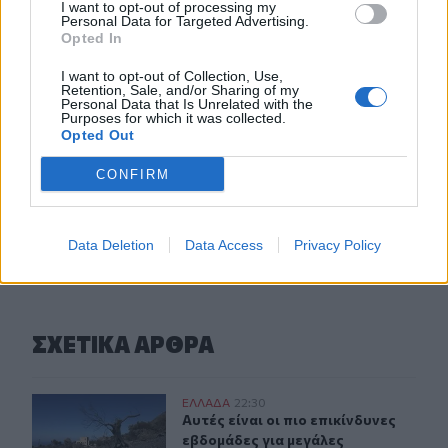
I want to opt-out of processing my
Personal Data for Targeted Advertising.
Opted In
20:06
Οργανωτικό λίφτινγκ χρειάζονται οι δήμοι
I want to opt-out of Collection, Use,
Retention, Sale, and/or Sharing of my
Personal Data that Is Unrelated with the
19:57
Purposes for which it was collected.
Ζ. Κωνσταντοπούλου για πυρκαγιές: Αυτό που συμβαίνει
Opted Out
δεν είναι ατύχημα αλλά έγκλημα συνεχιζόμενο
CONFIRM
ΠΕΡΙΣΣΟΤΕΡΑ
Data Deletion
Data Access
Privacy Policy
ΣΧΕΤΙΚA AΡΘΡΑ
Αυτές είναι οι πιο επικίνδυνες εβδομάδες για μεγάλες π
ΕΛΛAΔΑ
22:30
Αυτές είναι οι πιο επικίνδυνες εβδ
Αυτές είναι οι πιο επικίνδυνες
εβδομάδες για μεγάλες