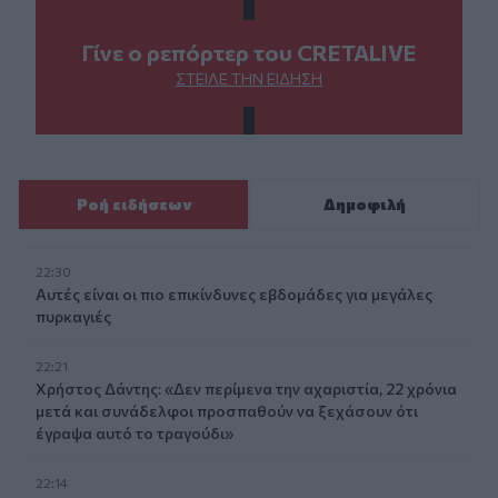
Γίνε ο ρεπόρτερ του CRETALIVE
ΣΤΕΊΛΕ ΤΗΝ ΕΊΔΗΣΗ
Ροή ειδήσεων
Δημοφιλή
22:30
Αυτές είναι οι πιο επικίνδυνες εβδομάδες για μεγάλες
πυρκαγιές
22:21
Χρήστος Δάντης: «Δεν περίμενα την αχαριστία, 22 χρόνια
μετά και συνάδελφοι προσπαθούν να ξεχάσουν ότι
έγραψα αυτό το τραγούδι»
22:14