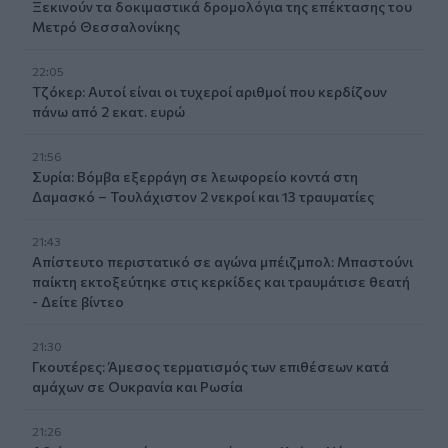
Ξεκινούν τα δοκιμαστικά δρομολόγια της επέκτασης του
Μετρό Θεσσαλονίκης
22:05
Τζόκερ: Αυτοί είναι οι τυχεροί αριθμοί που κερδίζουν
πάνω από 2 εκατ. ευρώ
21:56
Συρία: Βόμβα εξερράγη σε λεωφορείο κοντά στη
Δαμασκό – Τουλάχιστον 2 νεκροί και 13 τραυματίες
21:43
Απίστευτο περιστατικό σε αγώνα μπέιζμπολ: Μπαστούνι
παίκτη εκτοξεύτηκε στις κερκίδες και τραυμάτισε θεατή
- Δείτε βίντεο
21:30
Γκουτέρες: Άμεσος τερματισμός των επιθέσεων κατά
αμάχων σε Ουκρανία και Ρωσία
21:26