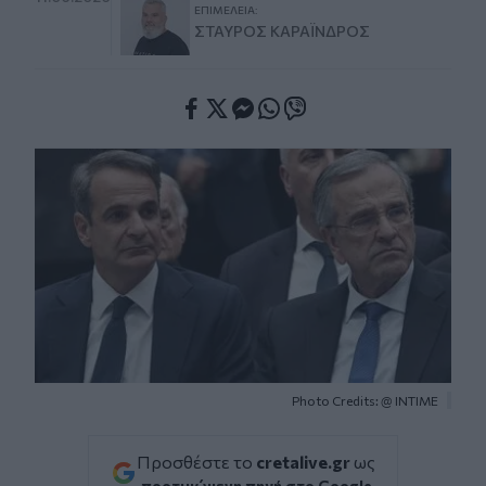
ΕΠΙΜΈΛΕΙΑ:
ΣΤΑΎΡΟΣ ΚΑΡΑΪ́ΝΔΡΟΣ
Facebook
Twitter
Messenger
Whatsapp
Viber
Photo Credits: @ ΙΝΤΙΜΕ
Προσθέστε το
cretalive.gr
ως
προτιμώμενη πηγή στο Google