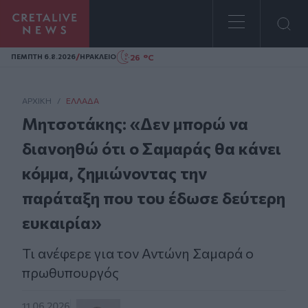
Homepage
/
26 °C
ΠΕΜΠΤΗ 6.8.2026
ΗΡΑΚΛΕΙΟ
ΑΡΧΙΚΗ
/
ΕΛΛΆΔΑ
Μητσοτάκης: «Δεν μπορώ να
διανοηθώ ότι ο Σαμαράς θα κάνει
κόμμα, ζημιώνοντας την
παράταξη που του έδωσε δεύτερη
ευκαιρία»
Τι ανέφερε για τον Αντώνη Σαμαρά ο
πρωθυπουργός
11.06.2026