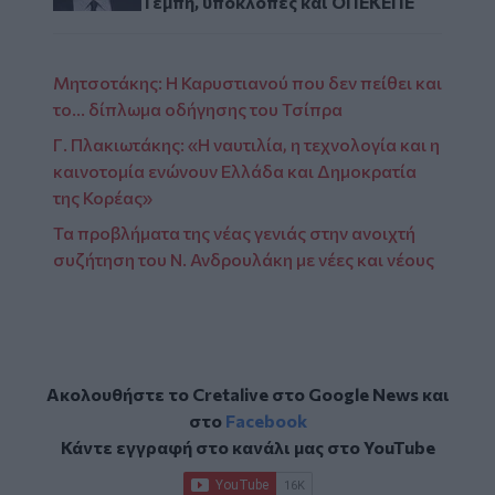
Τέμπη, υποκλοπές και ΟΠΕΚΕΠΕ
Μητσοτάκης: Η Καρυστιανού που δεν πείθει και
το... δίπλωμα οδήγησης του Τσίπρα
Γ. Πλακιωτάκης: «Η ναυτιλία, η τεχνολογία και η
καινοτομία ενώνουν Ελλάδα και Δημοκρατία
της Κορέας»
Τα προβλήματα της νέας γενιάς στην ανοιχτή
συζήτηση του Ν. Ανδρουλάκη με νέες και νέους
Ακολουθήστε το Cretalive στο
Google News
και
στο
Facebook
Κάντε εγγραφή στο κανάλι μας στο
YouTube