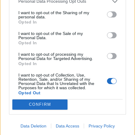
Personal Data Processing Opt Outs
23:47
Χαμός στη Βουλή του Κοσόβου: Βουλευτής πέταξε αυγά
I want to opt-out of the Sharing of my
στον πρωθυπουργό - Δείτε βίντεο
personal data.
Opted In
23:39
I want to opt-out of the Sale of my
Νέα έρευνα: Οι γυναίκες με δύο έως τρία παιδιά γερνούν
Personal Data.
πιο αργά
Opted In
23:31
I want to opt-out of processing my
Personal Data for Targeted Advertising.
Ολική έκλειψη ηλίου: Στις 12 Αυγούστου θα σκοτεινιάσει
Opted In
η μισή Ευρώπη
I want to opt-out of Collection, Use,
Retention, Sale, and/or Sharing of my
23:21
Personal Data that Is Unrelated with the
Τουρισμός: Με θετικό πρόσημο έως τώρα, παρά τα
Purposes for which it was collected.
σκαμπανεβάσματα, η χρονιά
Opted Out
CONFIRM
23:15
Ιταλία-Ισπανία: Κλιμακώνεται η σύγκρουση για τη
Συνθήκη Σένγκεν
Data Deletion
Data Access
Privacy Policy
23:09