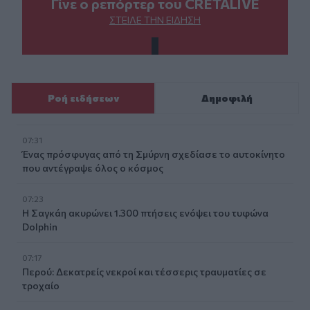
Γίνε ο ρεπόρτερ του CRETALIVE
ΣΤΕΊΛΕ ΤΗΝ ΕΊΔΗΣΗ
Ροή ειδήσεων
Δημοφιλή
07:31
Ένας πρόσφυγας από τη Σμύρνη σχεδίασε το αυτοκίνητο
που αντέγραψε όλος ο κόσμος
07:23
Η Σαγκάη ακυρώνει 1.300 πτήσεις ενόψει του τυφώνα
Dolphin
07:17
Περού: Δεκατρείς νεκροί και τέσσερις τραυματίες σε
τροχαίο