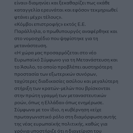
είναι» διαμηνύει και ξεκαθαρίζει πως «κάθε
καταγγελία ερευνάται και εφόσον τεκμηριωθεί
φτάνει μέχρι τέλους».
«Κόμβοι επιστροφής» εκτός Ε.Ε.
Παράλληλα, ο πρωθυπουργός αναφέρθηκε και
στο νομοσχέδιο που ψηφίστηκε για τη
μετανάστευση.
«Η χώρα μας προσαρμόζεται στο νέο
Ευρωπαϊκό Σύμφωνο για τη Μετανάστευση και
το Άσυλο, το οποίο προβλέπει αυστηρότερη
προστασία των εξωτερικών συνόρων,
ταχύτερες διαδικασίες ασύλου και μεγαλύτερη
στήριξη των κρατών-μελών που βρίσκονται
στην πρώτη γραμμή των μεταναστευτικών
ροών, όπως η Ελλάδα» όπως ενημέρωσε.
Σύμφωνα με τον ίδιο, η κυβέρνηση «είχε
πρωταγωνιστικό ρόλο στη διαμόρφωση αυτής
της νέας ευρωπαϊκής πολιτικής, καθώς για
χρόνια υποστήριζε ότι η διαχείριση του