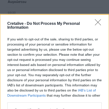
Αυγούστου
03:33
Το φαρμακείο των διακοπών: Τι να πάρετε μαζί σας
Cretalive -
Do Not Process My Personal
Information
02:39
Πρωτεΐνη δεν έχει μόνο το κρέας – Ανακαλύψτε 8
φρούτα με πρωτεΐνη και βάλτε τα στο πιάτο σας
If you wish to opt-out of the sale, sharing to third parties, or
processing of your personal or sensitive information for
01:40
targeted advertising by us, please use the below opt-out
Αυτά τα ζώδια θα ζήσουν τον απόλυτο έρωτα έως το
section to confirm your selection. Please note that after your
τέλος του καλοκαιριού
opt-out request is processed you may continue seeing
interest-based ads based on personal information utilized by
us or personal information disclosed to third parties prior to
00:35
Ρούχα και αξεσουάρ από την ταινία «The Devil Wears
your opt-out. You may separately opt-out of the further
Prada 2» πωλούνται σε δημοπρασία
disclosure of your personal information by third parties on the
IAB’s list of downstream participants. This information may
also be disclosed by us to third parties on the
IAB’s List of
23:59
Γερμανία: Drones εθεάθησαν πάνω από στρατιωτική
Downstream Participants
that may further disclose it to other
βάση
third parties.