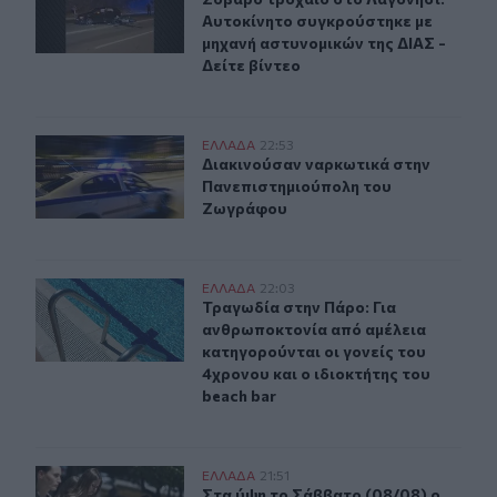
Αυτοκίνητο συγκρούστηκε με
μηχανή αστυνομικών της ΔΙΑΣ -
Δείτε βίντεο
Διακινούσαν ναρκωτικά στην Πανεπιστημιούπολη του
ΕΛΛAΔΑ
22:53
Διακινούσαν ναρκωτικά στην Πανε
Διακινούσαν ναρκωτικά στην
Πανεπιστημιούπολη του
Ζωγράφου
Τραγωδία στην Πάρο: Για ανθρωποκτονία από αμέλεια κα
ΕΛΛAΔΑ
22:03
Τραγωδία στην Πάρο: Για ανθρωποκτ
Τραγωδία στην Πάρο: Για
ανθρωποκτονία από αμέλεια
κατηγορούνται οι γονείς του
4χρονου και ο ιδιοκτήτης του
beach bar
Στα ύψη το Σάββατο (08/08) ο υδράργυρος: Σε ποια περ
ΕΛΛAΔΑ
21:51
Στα ύψη το Σάββατο (08/08) ο υδρά
Στα ύψη το Σάββατο (08/08) ο