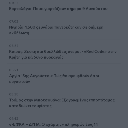
07:10
Εορτολόγιο: Ποιοι γιορτάζουν σήμερα 9 Αυγούστου
07:03
Νιγηρία: 1.500 ζευγάρια παντρεύτηκαν σε διήμερη
εκδήλωση
06:57
Καιρός: Ζέστη και θυελλώδεις άνεμοι - «Red Code» στην
Κρήτη για κίνδυνο πυρκαγιάς
06:21
Αργία 15ης Αυγούστου: Πώς θα αμειφθούν όσοι
εργαστούν
05:38
Τρόμος στην Μποτσουάνα: Εξαγριωμένος ιπποπόταμος
καταδιώκει τουρίστες
04:42
e-ΕΦΚΑ – ΔΥΠΑ: Ο «χάρτης» πληρωμών έως 14