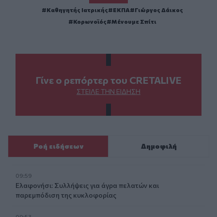
Καθηγητής Ιατρικής
ΕΚΠΑ
Γιώργος Δάικος
Κορωνοϊός
Μένουμε Σπίτι
Γίνε ο ρεπόρτερ του CRETALIVE
ΣΤΕΊΛΕ ΤΗΝ ΕΊΔΗΣΗ
Ροή ειδήσεων
Δημοφιλή
09:59
Ελαφονήσι: Συλλήψεις για άγρα πελατών και
παρεμπόδιση της κυκλοφορίας
09:53