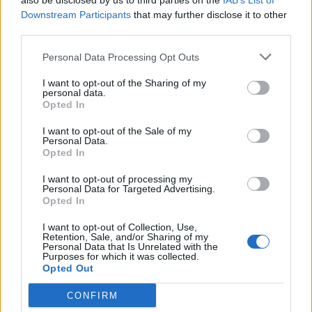
also be disclosed by us to third parties on the
IAB’s List of
Κορυφώνεται η έξοδος των αδειού
Κορυφώνεται η έξοδος των
Downstream Participants
that may further disclose it to other
αδειούχων του Αυγούστου
third parties.
Personal Data Processing Opt Outs
I want to opt-out of the Sharing of my
5G παντού, 6G στον ορίζοντα: Πού βρίσκεται η Ελλάδα
ΕΛΛAΔΑ
08:26
personal data.
5G παντού, 6G στον ορίζοντα: Πού 
5G παντού, 6G στον ορίζοντα:
Opted In
Πού βρίσκεται η Ελλάδα στη
μεγάλη τεχνολογική μετάβαση
I want to opt-out of the Sale of my
Personal Data.
Opted In
Ειδικό Χωροταξικό για τον Τουρισμό: Οι νέοι κανόνες
ΕΛΛAΔΑ
08:18
I want to opt-out of processing my
Ειδικό Χωροταξικό για τον Τουρισμό
Ειδικό Χωροταξικό για τον
Personal Data for Targeted Advertising.
Τουρισμό: Οι νέοι κανόνες
Opted In
I want to opt-out of Collection, Use,
Retention, Sale, and/or Sharing of my
Personal Data that Is Unrelated with the
Purposes for which it was collected.
Θεσσαλονίκη: Άγνωστοι τρύπησαν και δηλητηρίασαν δέ
ΕΛΛAΔΑ
07:51
Opted Out
Θεσσαλονίκη: Άγνωστοι τρύπησαν κ
Θεσσαλονίκη: Άγνωστοι
τρύπησαν και δηλητηρίασαν
CONFIRM
δέντρα στο κέντρο της πόλης