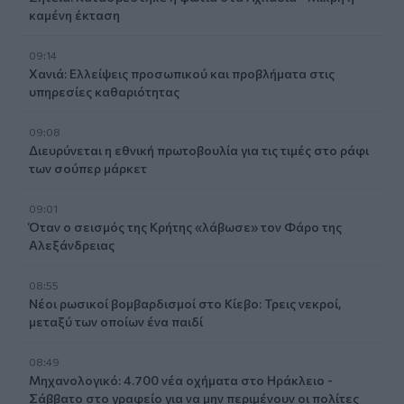
καμένη έκταση
09:14
Χανιά: Ελλείψεις προσωπικού και προβλήματα στις
υπηρεσίες καθαριότητας
09:08
Διευρύνεται η εθνική πρωτοβουλία για τις τιμές στο ράφι
των σούπερ μάρκετ
09:01
Όταν ο σεισμός της Κρήτης «λάβωσε» τον Φάρο της
Αλεξάνδρειας
08:55
Νέοι ρωσικοί βομβαρδισμοί στο Κίεβο: Τρεις νεκροί,
μεταξύ των οποίων ένα παιδί
08:49
Μηχανολογικό: 4.700 νέα οχήματα στο Ηράκλειο -
Σάββατο στο γραφείο για να μην περιμένουν οι πολίτες