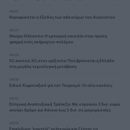
08:41
Κορυφώνεται η έξοδος των αδειούχων του Αυγούστου
08:33
Μαύρη Θάλασσα: Η εμπορική ναυτιλία στην πρώτη
γραμμή ενός ακήρυχτου πολέμου
08:26
5G παντού, 6G στον ορίζοντα: Πού βρίσκεται η Ελλάδα
στη μεγάλη τεχνολογική μετάβαση
08:18
Ειδικό Χωροταξικό για τον Τουρισμό: Οι νέοι κανόνες
08:12
Ελληνική Αναπτυξιακή Τράπεζα: Με «προίκα» 2 δισ. ευρώ
ανοίγει δρόμο για δάνεια έως 5 δισ. σε μικρομεσαίες
08:05
Επικίνδυνο “κοκτέιλ” μελτεμιών και ζέστης το