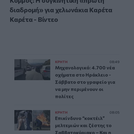
Κομμός: Η συγκινητική «πρώτη
διαδρομή» για χελωνάκια Καρέτα
Καρέτα - Βίντεο
ΚΡΗΤΗ
08:49
Μηχανολογικό: 4.700 νέα
οχήματα στο Ηράκλειο -
Σάββατο στο γραφείο για
να μην περιμένουν οι
πολίτες
ΚΡΗΤΗ
08:05
Επικίνδυνο “κοκτέιλ”
μελτεμιών και ζέστης το
Σαββατοκύριακο – Και η