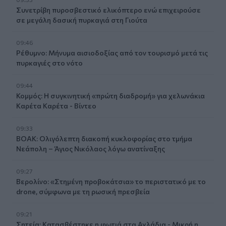
Συνετρίβη πυροσβεστικό ελικόπτερο ενώ επιχειρούσε
σε μεγάλη δασική πυρκαγιά στη Γιούτα
09:46
Ρέθυμνο: Μήνυμα αισιοδοξίας από τον τουρισμό μετά τις
πυρκαγιές στο νότο
09:44
Κομμός: Η συγκινητική «πρώτη διαδρομή» για χελωνάκια
Καρέτα Καρέτα - Βίντεο
09:33
ΒΟΑΚ: Ολιγόλεπτη διακοπή κυκλοφορίας στο τμήμα
Νεάπολη – Άγιος Νικόλαος λόγω ανατίναξης
09:27
Βερολίνο: «Στημένη προβοκάτσια» το περιστατικό με το
drone, σύμφωνα με τη ρωσική πρεσβεία
09:21
Σητεία: Κατασβέστηκε η φωτιά στα Αχλάδια - Μικρή η