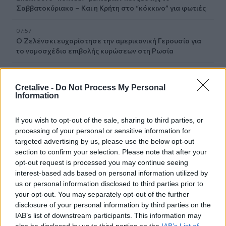
Σαββατοκύριακο – Και η Κρήτη στο “κόκκινο” για φωτιές
07:57
Ο Ζελένσκι ευχαρίστησε την αμερικανική Γερουσία για
το νομοσχέδιο επιβολής κυρώσεων στη Ρωσία
07:51
Θεσσαλονίκη: Άγνωστοι τρύπησαν και δηλητηρίασαν
Cretalive -
Do Not Process My Personal
δέντρα στο κέντρο της πόλης
Information
If you wish to opt-out of the sale, sharing to third parties, or
ΠΕΡΙΣΣΟΤΕΡΑ
processing of your personal or sensitive information for
targeted advertising by us, please use the below opt-out
section to confirm your selection. Please note that after your
opt-out request is processed you may continue seeing
interest-based ads based on personal information utilized by
us or personal information disclosed to third parties prior to
ΣΧΕΤΙΚA AΡΘΡΑ
your opt-out. You may separately opt-out of the further
disclosure of your personal information by third parties on the
IAB’s list of downstream participants. This information may
Κορυφώνεται η έξοδος των αδειούχων του Αυγούστου
ΕΛΛAΔΑ
08:41