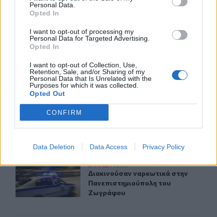
ΣΧΕΤΙΚA AΡΘΡΑ
Personal Data.
Opted In
Τουρισμός: Με θετικό πρόσημο έως τώρα, παρά τα σκα
ΕΛΛAΔΑ
23:21
I want to opt-out of processing my
Τουρισμός: Με θετικό πρόσημο έως
Τουρισμός: Με θετικό πρόσημο
Personal Data for Targeted Advertising.
Opted In
έως τώρα, παρά τα
σκαμπανεβάσματα, η χρονιά
I want to opt-out of Collection, Use,
Retention, Sale, and/or Sharing of my
Personal Data that Is Unrelated with the
Purposes for which it was collected.
Σοβαρό τροχαίο στο Λαγονήσι: Αυτοκίνητο συγκρούστηκ
ΕΛΛAΔΑ
23:09
Opted Out
Σοβαρό τροχαίο στο Λαγονήσι: Αυτο
Σοβαρό τροχαίο στο Λαγονήσι:
Αυτοκίνητο συγκρούστηκε με
CONFIRM
μηχανή αστυνομικών της ΔΙΑΣ -
Δείτε βίντεο
Data Deletion
Data Access
Privacy Policy
Διακινούσαν ναρκωτικά στην Πανεπιστημιούπολη του
ΕΛΛAΔΑ
22:53
Διακινούσαν ναρκωτικά στην Πανε
Διακινούσαν ναρκωτικά στην
Πανεπιστημιούπολη του
Ζωγράφου