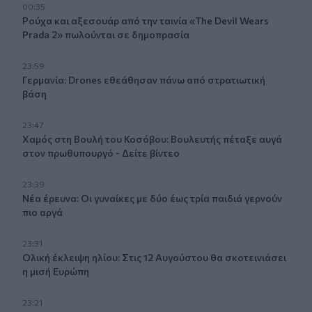
00:35
Ρούχα και αξεσουάρ από την ταινία «The Devil Wears
Prada 2» πωλούνται σε δημοπρασία
23:59
Γερμανία: Drones εθεάθησαν πάνω από στρατιωτική
βάση
23:47
Χαμός στη Βουλή του Κοσόβου: Βουλευτής πέταξε αυγά
στον πρωθυπουργό - Δείτε βίντεο
23:39
Νέα έρευνα: Οι γυναίκες με δύο έως τρία παιδιά γερνούν
πιο αργά
23:31
Ολική έκλειψη ηλίου: Στις 12 Αυγούστου θα σκοτεινιάσει
η μισή Ευρώπη
23:21