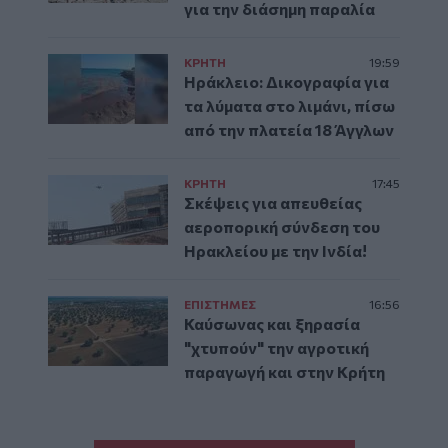
για την διάσημη παραλία
ΚΡΗΤΗ
19:59
Ηράκλειο: Δικογραφία για
τα λύματα στο λιμάνι, πίσω
από την πλατεία 18 Άγγλων
ΚΡΗΤΗ
17:45
Σκέψεις για απευθείας
αεροπορική σύνδεση του
Ηρακλείου με την Ινδία!
ΕΠΙΣΤΗΜΕΣ
16:56
Καύσωνας και ξηρασία
"χτυπούν" την αγροτική
παραγωγή και στην Κρήτη