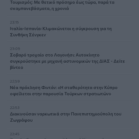
Τουρισμός: Με θετικό πρόσημο έως τώρα, παρά τα
σκαμπανεβάσματα, η χρονιά
23:15
Ιταλία-Ισπανία: Κλιμακώνεται η σύγκρουση για τη
Συνθήκη Σένγκεν
23:09
Σοβαρό τροχαίο στο Λαγονήσι: Αυτοκίνητο
συγκρούστηκε με μηχανή αστυνομικών της ΔΙΑΣ - Δείτε
βίντεο
22:59
Νέα πρόκληση Φιντάν: «Η σταθερότητα στην Κύπρο
οφείλεται στην παρουσία Τούρκων στρατιωτών»
22:53
Διακινούσαν ναρκωτικά στην Πανεπιστημιούπολη του
Ζωγράφου
22:45