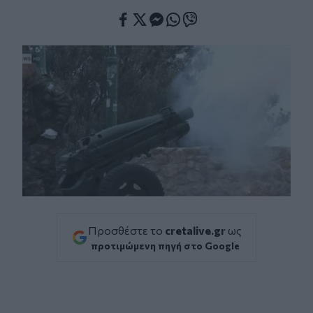
Facebook
Twitter
Messenger
Whatsapp
Viber
Προσθέστε το
cretalive.gr
ως
προτιμώμενη πηγή στο Google