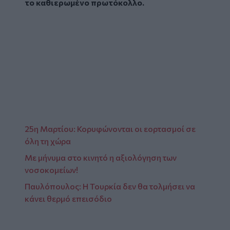
το καθιερωμένο πρωτόκολλο.
Glomex
Video
25η Μαρτίου: Κορυφώνονται οι εορτασμοί σε
όλη τη χώρα
Με μήνυμα στο κινητό η αξιολόγηση των
νοσοκομείων!
Παυλόπουλος: Η Τουρκία δεν θα τολμήσει να
κάνει θερμό επεισόδιο