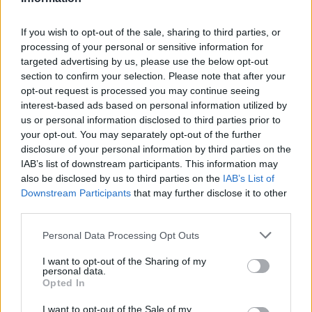
ο ποδοσφαιριστής του ΠΑΟΚ
22:03
If you wish to opt-out of the sale, sharing to third parties, or
Τραγωδία στην Πάρο: Για ανθρωποκτονία από αμέλεια
processing of your personal or sensitive information for
κατηγορούνται οι γονείς του 4χρονου και ο ιδιοκτήτης
targeted advertising by us, please use the below opt-out
του beach bar
section to confirm your selection. Please note that after your
opt-out request is processed you may continue seeing
21:56
interest-based ads based on personal information utilized by
Νέα διοίκηση για το Κέντρο Κρητικής Λογοτεχνίας
us or personal information disclosed to third parties prior to
your opt-out. You may separately opt-out of the further
disclosure of your personal information by third parties on the
21:51
Στα ύψη το Σάββατο (08/08) ο υδράργυρος: Σε ποια
IAB’s list of downstream participants. This information may
περιοχή το θερμόμετρο έδειξε 39,5 (πίνακας)
also be disclosed by us to third parties on the
IAB’s List of
Downstream Participants
that may further disclose it to other
third parties.
ΠΕΡΙΣΣΟΤΕΡΑ
Personal Data Processing Opt Outs
I want to opt-out of the Sharing of my
personal data.
Opted In
I want to opt-out of the Sale of my