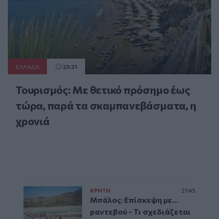
ΕΛΛAΔΑ
23:21
Τουρισμός: Με θετικό πρόσημο έως
τώρα, παρά τα σκαμπανεβάσματα, η
χρονιά
ΚΡΗΤΗ
21:45
Μπάλος: Επίσκεψη με…
ραντεβού - Τι σχεδιάζεται