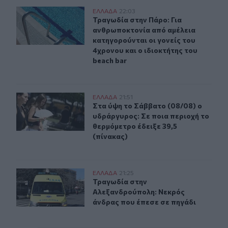
Τραγωδία στην Πάρο: Για ανθρωποκτονία από αμέλεια κα
ΕΛΛAΔΑ
22:03
Τραγωδία στην Πάρο: Για ανθρωποκτ
Τραγωδία στην Πάρο: Για
ανθρωποκτονία από αμέλεια
κατηγορούνται οι γονείς του
4χρονου και ο ιδιοκτήτης του
beach bar
Στα ύψη το Σάββατο (08/08) ο υδράργυρος: Σε ποια περ
ΕΛΛAΔΑ
21:51
Στα ύψη το Σάββατο (08/08) ο υδρά
Στα ύψη το Σάββατο (08/08) ο
υδράργυρος: Σε ποια περιοχή το
θερμόμετρο έδειξε 39,5
(πίνακας)
Τραγωδία στην Αλεξανδρούπολη: Νεκρός άνδρας που έ
ΕΛΛAΔΑ
21:25
Τραγωδία στην Αλεξανδρούπολη: Ν
Τραγωδία στην
Αλεξανδρούπολη: Νεκρός
άνδρας που έπεσε σε πηγάδι