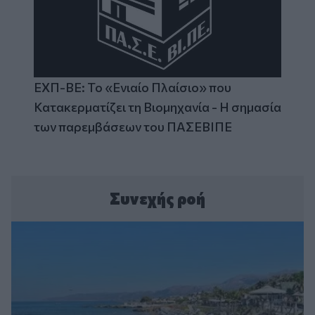
ΕΧΠ-ΒΕ: Το «Ενιαίο Πλαίσιο» που
Κατακερματίζει τη Βιομηχανία - Η σημασία
των παρεμβάσεων του ΠΑΣΕΒΙΠΕ
Συνεχής ροή