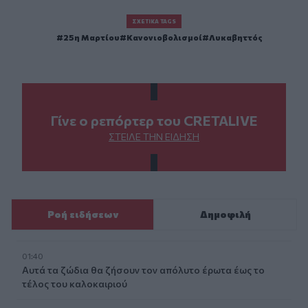
ΣΧΕΤΙΚΆ TAGS
25η Μαρτίου
Κανονιοβολισμοί
Λυκαβηττός
Γίνε ο ρεπόρτερ του CRETALIVE
ΣΤΕΊΛΕ ΤΗΝ ΕΊΔΗΣΗ
Ροή ειδήσεων
Δημοφιλή
01:40
Αυτά τα ζώδια θα ζήσουν τον απόλυτο έρωτα έως το
τέλος του καλοκαιριού