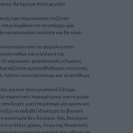
 αυτό, θα έχουμε πολύ μεγάλο
αγής έχει παρουσιάσει ατζέντα
 «περιλαμβάνει το να υπάρχει μία
θα κατασκευάσει ακίνητα και θα κάνει
του ενοικίου από το φορολογητέο
ρυνση καθώς και η αλλαγή της
 Οι ισχύουσες φορολογικές κλίμακες
 Χρειάζονται εμπροσθοβαρείς πολιτικές,
η, πρέπει να ενισχύσουμε και το απόθεμα
ιται για ένα πανευρωπαϊκό ζήτημα,
ύο σημαντικές παραμέτρους για τη χώρα
 αποδοχές γιατί περάσαμε μία κρίση και
τίζει να αυξηθεί ιδιαίτερα το βιοτικό
 η οικονομία δεν δούλευε. Και, δεύτερον,
ό ό,τι άλλες χώρες, λόγω της δεκαετούς
ύν ένα εκρηκτικό κοκτέιλ που οδηγεί σε