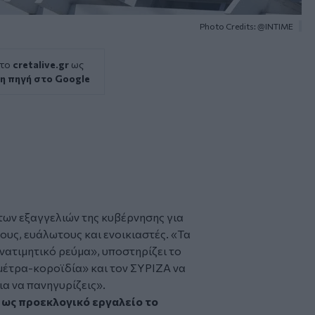
Photo Credits: @INTIME
 το
cretalive.gr
ως
η πηγή στο Google
των εξαγγελιών της κυβέρνησης για
υς, ευάλωτους και ενοικιαστές. «Τα
νατιμητικό ρεύμα», υποστηρίζει το
«μέτρα-κοροϊδία» και τον ΣΥΡΙΖΑ να
ια να πανηγυρίζεις».
ως προεκλογικό εργαλείο το