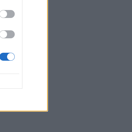
10:09
Η μεγάλη αλλαγή στις συσκευασίες: Τι
αλλάζει στην ΕΕ από τις 12 Αυγούστου
10:07
Τι θα δούμε στα Κηποθέατρα
Ηρακλείου το Σαββατοκύριακο
10:00
«Το Δικαίωμα» γίνεται λογοτεχνία: Ο
Δήμος Αγίου Νικολάου προκηρύσσει
τον 33ο Πανελλήνιο Λογοτεχνικό
Διαγωνισμό
09:57
Κέιτι Πέρι και Τζάστιν Τριντό αχώριστοι
στις διακοπές τους στην Ελλάδα
09:54
Περιφέρεια Κρήτης: Σε εξέλιξη το
Πρόγραμμα Καταπολέμησης