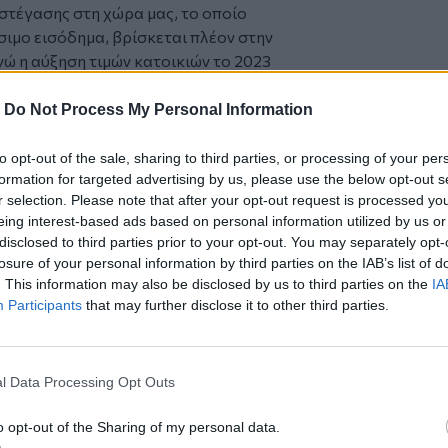
 στέγασης στη χώρα μας, το οποίο
σιμο εισόδημα, βρίσκεται πλέον στην
ώ η αύξηση τιμών κατοικιών το 2023
24, σύμφωνα με την Τράπεζα της Ελλάδος,
ραδύτερο ρυθμό: 8,1% το 2023 και 5,6%
-
Do Not Process My Personal Information
ιούχους, η κυβερνητική κοροϊδία
to opt-out of the sale, sharing to third parties, or processing of your per
formation for targeted advertising by us, please use the below opt-out s
ο πασχαλινό τραπέζι, ο Πρωθυπουργός
r selection. Please note that after your opt-out request is processed y
ακοινώνοντας ένα ακόμα επίδομα. Δεν
eing interest-based ads based on personal information utilized by us or
τική ενίσχυση των εισοδημάτων τους,
disclosed to third parties prior to your opt-out. You may separately opt-
υς χαμηλοσυνταξιούχους, ούτε είπε
losure of your personal information by third parties on the IAB’s list of
δες συνταξιούχους με προσωπική
. This information may also be disclosed by us to third parties on the
IA
 συστήματος της Εισφοράς Αλληλεγγύης
Participants
that may further disclose it to other third parties.
μοσίων επενδύσεων κατά 500
 δε μπορεί να εκληφθεί ως ενθαρρυντική
l Data Processing Opt Outs
 της ελληνικής οικονομίας δεδομένου
ήρξε υποχώρηση σε απόλυτους όρους των
o opt-out of the Sharing of my personal data.
ησης για σχηματισμό παγίου κεφαλαίου.