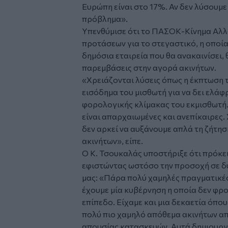
Ευρώπη είναι στο 17%. Αν δεν λύσουμε
πρόβλημα».
Υπενθύμισε ότι το ΠΑΣΟΚ-Κίνημα Αλλ
προτάσεων για το στεγαστικό, η οποία
δημόσια εταιρεία που θα ανακαινίσει, 
παρεμβάσεις στην αγορά ακινήτων.
«Χρειάζονται λύσεις όπως η έκπτωση 
εισόδημα του μισθωτή για να δει ελάφ
φορολογικής κλίμακας του εκμισθωτή.
είναι απαρχαιωμένες και ανεπίκαιρες.
δεν αρκεί να αυξάνουμε απλά τη ζήτησ
ακινήτων», είπε.
Ο Κ. Τσουκαλάς υποστήριξε ότι πρόκε
εφιστώντας ωστόσο την προσοχή σε δ
μας: «Πάρα πολύ χαμηλές πραγματικές
έχουμε μία κυβέρνηση η οποία δεν φρον
επίπεδο. Είχαμε και μια δεκαετία όπου
πολύ πιο χαμηλό απόθεμα ακινήτων απ
απουσίας κατασκευών. Αυτά δημιουργο