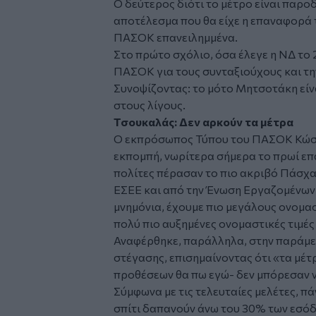
Ο δεύτερος διότι το μέτρο είναι παροδ
αποτέλεσμα που θα είχε η επαναφορά τ
ΠΑΣΟΚ επανειλημμένα.
Στο πρώτο σχόλιο, όσα έλεγε η ΝΔ το 2
ΠΑΣΟΚ για τους συνταξιούχους και τη
Συνοψίζοντας: το μότο Μητσοτάκη είν
στους λίγους.
Τσουκαλάς: Δεν αρκούν τα μέτρα
Ο εκπρόσωπος Τύπου του ΠΑΣΟΚ Κώστ
εκπομπή, νωρίτερα σήμερα το πρωί επα
πολίτες πέρασαν το πιο ακριβό Πάσχα,
ΕΣΕΕ και από την Ένωση Εργαζομένων
μνημόνια, έχουμε πιο μεγάλους ονομα
πολύ πιο αυξημένες ονομαστικές τιμές
Αναφέρθηκε, παράλληλα, στην παράμε
στέγασης, επισημαίνοντας ότι «τα μέ
προθέσεων θα πω εγώ- δεν μπόρεσαν ν
Σύμφωνα με τις τελευταίες μελέτες, π
σπίτι δαπανούν άνω του 30% των εσόδ