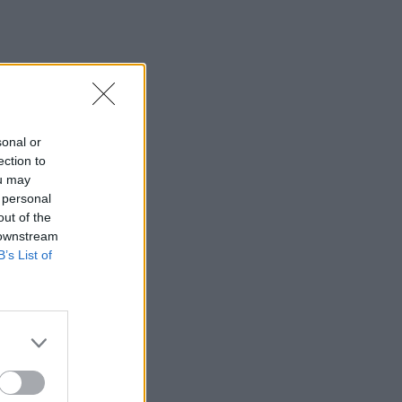
Ρέθυμνο - Δικογραφία σε βάρος δύο
ανδρών
10:36
Εκ περιτροπής η κυκλοφορία έξω από
το ΙΤΕ λόγω των έργων για το νέο
πεζοδρόμιο (video)
sonal or
ection to
10:26
ou may
Στα Χανιά ο Κυριάκος Μητσοτάκης
 personal
out of the
10:17
 downstream
Προσοχή! Ο ΕΦΚΑ… δαγκώνει τους
B’s List of
ανυποψίαστους πολίτες!
10:15
Καστέλι: Υπογραφές για τα συστήματα
αεροναυτιλίας του νέου αεροδρομίου -
"Στόχος τον Νοέμβριο του 2028 να
λειτουργεί"