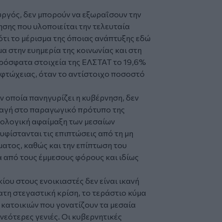
ργός, δεν μπορούν να εξωραΐσουν την
ησης που υλοποιείται την τελευταία
ότι το μέρισμα της όποιας ανάπτυξης εδώ
μα στην ευημερία της κοινωνίας και στη
ρόσφατα στοιχεία της ΕΛΣΤΑΤ το 19,6%
 φτώχειας, όταν το αντίστοιχο ποσοστό
 οποία πανηγυρίζει η κυβέρνηση, δεν
λαγή στο παραγωγικό πρότυπο της
ρολογική αφαίμαξη των μεσαίων
φίστανται τις επιπτώσεις από τη μη
ματος, καθώς και την επίπτωση του
 από τους έμμεσους φόρους και ιδίως
ίου στους ενοικιαστές δεν είναι ικανή
ατη στεγαστική κρίση, το τεράστιο κύμα
ν κατοικιών που γονατίζουν τα μεσαία
νεότερες γενιές. Οι κυβερνητικές