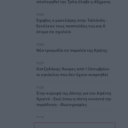
απολογηθεί την Τρίτη έλαβε η 46χρονη
11:50
Έφηβος ο μακελάρης στην Ταϊλάνδη -
Εκτέλεσε τους παππούδες του και 6
άτομα σε σχολείο
11:42
Νέα τραγωδία σε παραλία της Κρήτης
11:37
Χατζηδάκης: Άκυρες από 1 Οκτωβρίου
οι εγκύκλιοι που δεν έχουν αναρτηθεί
11:25
Στην κορυφή της Δίκτης για τον Αφέντη
Χριστό - Εκεί όπου η πίστη συναντά την
παράδοση - Φωτογραφίες
11:20
Στην Εισαγγελία η 46χρονη για την