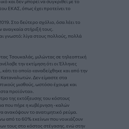
ικό και δεν μπορεί να συγκριθεί με το
ου ΕΚΑΣ, όπως έχει προτείνει το
019. Στο δεύτερο σχόλιο, όσα λέει το
ν αναγκαία στήριξή τους.
αι γνωστό: λίγα στους πολλούς, πολλά
ας Τσουκαλάς, μιλώντας σε τηλεοπτική
νέλαβε την εκτίμηση ότι οι Έλληνες
 κάτι το οποίο «αναδείχθηκε και από την
 Καταναλωτών. Δεν είμαστε στα
στικούς μισθούς, ωστόσο έχουμε και
 στα προϊόντα».
τρο της εκτόξευσης του κόστους
τρα που πήρε η κυβέρνηση -καλών
α ανακόψουν το ανατιμητικό ρεύμα.
άνω από το 60% εκείνων που νοικιάζουν
ων τους στο κόστος στέγασης, ενώ στην