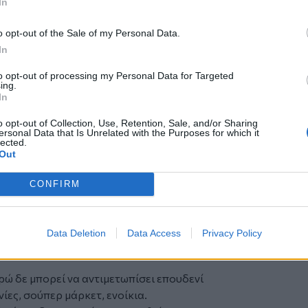
In
τικό σχέδιο ανάταξης της ελληνικής
οδα των συντηρητικών πολιτικών της
o opt-out of the Sale of my Personal Data.
παντά με προοδευτικό τρόπο τόσο στη
In
ο και στην ανάγκη ενίσχυσης του
to opt-out of processing my Personal Data for Targeted
ing.
ισμός;
In
έχει διαχρονικά ψηφίσει κάθε βοήθημα
o opt-out of Collection, Use, Retention, Sale, and/or Sharing
ς, αναγνωρίζοντας την εξαιρετικά
ersonal Data that Is Unrelated with the Purposes for which it
lected.
ποία βρίσκονται ειδικά οι μη
Out
 συνταξιούχοι.
κρατία, το προηγούμενο χρονικό
CONFIRM
 την ανάγκη στήριξης των πραγματικών
α Δημοκρατία λίγα χρόνια πριν, όταν ο
ς τους πολίτες την προεκλογική περίοδο
Data Deletion
Data Access
Privacy Policy
νωση των μέτρων Μητσοτάκη είναι ένας
ρώ δε μπορεί να αντιμετωπίσει επουδενί
νίες, σούπερ μάρκετ, ενοίκια.