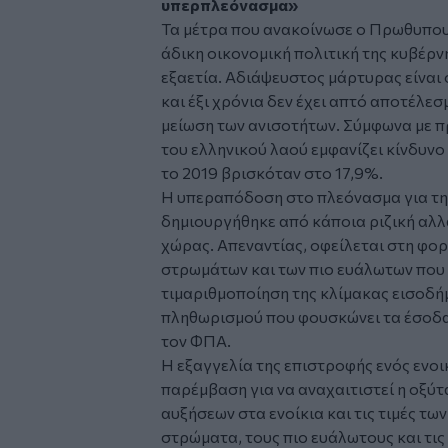
υπερπλεόνασμα»
Τα μέτρα που ανακοίνωσε ο Πρωθυπου
άδικη οικονομική πολιτική της κυβέρν
εξαετία. Αδιάψευστος μάρτυρας είναι 
και έξι χρόνια δεν έχει απτό αποτέλεσ
μείωση των ανισοτήτων. Σύμφωνα με π
του ελληνικού λαού εμφανίζει κίνδυνο
το 2019 βρισκόταν στο 17,9%.
Η υπεραπόδοση στο πλεόνασμα για την
δημιουργήθηκε από κάποια ριζική αλ
χώρας. Απεναντίας, οφείλεται στη φο
στρωμάτων και των πιο ευάλωτων που υ
τιμαριθμοποίηση της κλίμακας εισοδή
πληθωρισμού που φουσκώνει τα έσοδα
τον ΦΠΑ.
Η εξαγγελία της επιστροφής ενός ενοικ
παρέμβαση για να αναχαιτιστεί η οξύτ
αυξήσεων στα ενοίκια και τις τιμές τω
στρώματα, τους πιο ευάλωτους και τις 