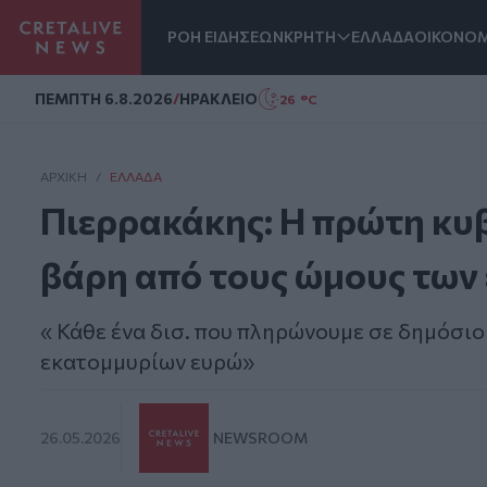
ΡΟΗ ΕΙΔΗΣΕΩΝ
ΚΡΗΤΗ
ΕΛΛΑΔΑ
ΟΙΚΟΝΟΜ
Homepage
ΠΕΜΠΤΗ 6.8.2026
/
ΗΡΑΚΛΕΙΟ
26 °C
ΑΡΧΙΚΗ
/
ΕΛΛΆΔΑ
Πιερρακάκης: Η πρώτη κυβ
βάρη από τους ώμους των
« Κάθε ένα δισ. που πληρώνουμε σε δημόσιο
εκατομμυρίων ευρώ»
26.05.2026
NEWSROOM