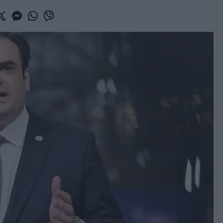
book
witter
Messenger
Whatsapp
Viber