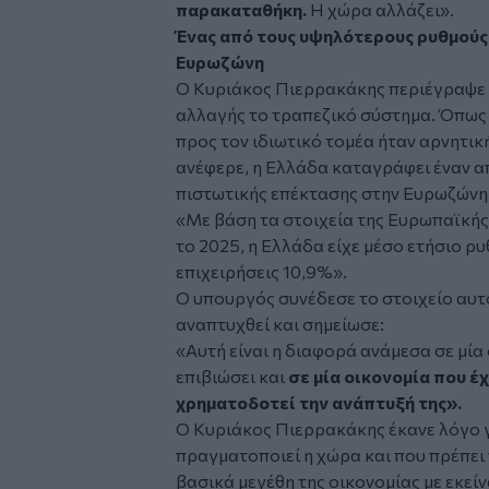
παρακαταθήκη.
Η χώρα αλλάζει».
Ένας από τους υψηλότερους ρυθμούς
Ευρωζώνη
Ο Κυριάκος Πιερρακάκης περιέγραψε
αλλαγής το τραπεζικό σύστημα. Όπως 
προς τον ιδιωτικό τομέα ήταν αρνητικ
ανέφερε, η Ελλάδα καταγράφει έναν 
πιστωτικής επέκτασης στην Ευρωζώνη
«Με βάση τα στοιχεία της Ευρωπαϊκής
το 2025, η Ελλάδα είχε μέσο ετήσιο ρ
επιχειρήσεις 10,9%».
Ο υπουργός συνέδεσε το στοιχείο αυτό
αναπτυχθεί και σημείωσε:
«Αυτή είναι η διαφορά ανάμεσα σε μία
επιβιώσει και
σε μία οικονομία που έ
χρηματοδοτεί την ανάπτυξή της».
Ο Κυριάκος Πιερρακάκης έκανε λόγο 
πραγματοποιεί η χώρα και που πρέπει
βασικά μεγέθη της οικονομίας με εκείν