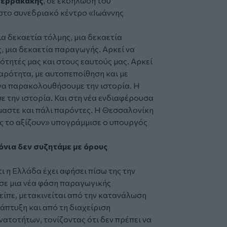
ιερρακάκης
, σε εκδήλωση του
στο συνεδριακό κέντρο «Ιωάννης
ια δεκαετία τόλμης, μια δεκαετία
, μια δεκαετία παραγωγής. Αρκεί να
ότητές μας και στους εαυτούς μας. Αρκεί
αρότητα, με αυτοπεποίθηση και με
 να παρακολουθήσουμε την ιστορία. Η
ε την ιστορία. Και στη νέα ενδιαφέρουσα
ίμαστε και πάλι παρόντες. Η Θεσσαλονίκη
ες το αξίζουν» υπογράμμισε ο υπουργός
όνια δεν συζητάμε με όρους
ι η Ελλάδα έχει αφήσει πίσω της την
 σε μια νέα φάση παραγωγικής
είπε, μετακινείται από την κατανάλωση
άπτυξη και από τη διαχείριση
ατοτήτων, τονίζοντας ότι δεν πρέπει να