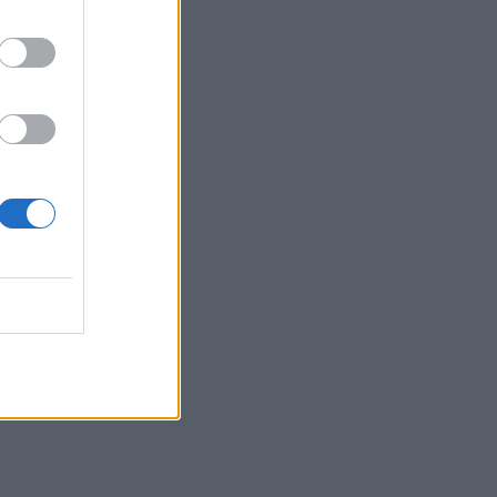
21:07
Καιρός: Βοριάδες και ζέστη την
Παρασκευή (07/08) στην Κρήτη
21:07
Γιατί δεν έσωσα το κουτάβι: Τι
αναφέρει ο ερευνητής που κατέγραφε
τη συμβίωση του μικρού σκυλιού με
αγέλη λύκων
21:00
Χανιά: Τραγούδια που κουβαλούν
ιστορίες και αναμνήσεις στο
Αρχαιολογικό Μουσείο
20:49
Στην Κρήτη ο υπ. Υποδομών Χρίστος
Δήμας: «Προχωρούν τα έργα σε όλο το
μήκος του ΒΟΑΚ»
20:42