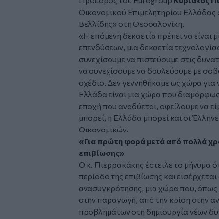
Πρόεδρος του Eurogroup
Κυριάκος Π
Οικονομικού Επιμελητηρίου Ελλάδας 
Βελλίδης» στη Θεσσαλονίκη.
«Η επόμενη δεκαετία πρέπει να είναι μ
επενδύσεων, μια δεκαετία τεχνολογίας
συνεχίσουμε να πιστεύουμε στις δυνατ
να συνεχίσουμε να δουλεύουμε με σοβ
σχέδιο. Δεν γεννηθήκαμε ως χώρα για
Ελλάδα είναι μια χώρα που διαμόρφωσ
εποχή που αναδύεται, οφείλουμε να ε
μπορεί, η Ελλάδα μπορεί και οι Έλλην
Οικονομικών.
«Για πρώτη φορά μετά από πολλά χρ
επιβίωσης»
Ο κ. Πιερρακάκης έστειλε το μήνυμα ότ
περίοδο της επιβίωσης και εισέρχεται
ανασυγκρότησης, μια χώρα που, όπως 
στην παραγωγή, από την κρίση στην αν
προβλημάτων στη δημιουργία νέων δυν