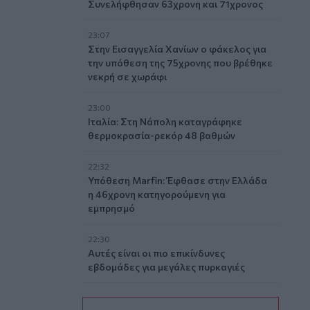
Συνελήφθησαν 63χρονη και 71χρονος
23:07
Στην Εισαγγελία Χανίων ο φάκελος για
την υπόθεση της 75χρονης που βρέθηκε
νεκρή σε χωράφι
23:00
Ιταλία: Στη Νάπολη καταγράφηκε
θερμοκρασία-ρεκόρ 48 βαθμών
22:32
Υπόθεση Marfin: Έφθασε στην Ελλάδα
η 46χρονη κατηγορούμενη για
εμπρησμό
22:30
Αυτές είναι οι πιο επικίνδυνες
εβδομάδες για μεγάλες πυρκαγιές
22:21