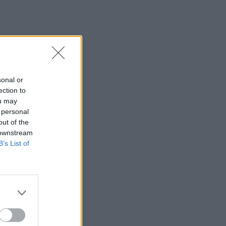
εκτοξεύτηκε στις κερκίδες και
τραυμάτισε θεατή - Δείτε βίντεο
21:30
Γκουτέρες: Άμεσος τερματισμός των
επιθέσεων κατά αμάχων σε Ουκρανία
και Ρωσία
sonal or
ection to
21:26
ou may
Αδιάκοπες οι ροές μεταναστών στην
 personal
Κρήτη: Νέα «καραβιά» στον
out of the
Τσούτσουρα
 downstream
B’s List of
21:15
Μουσική λαϊκή βραδιά στο Πάρκο
Κνωσού την Παρασκευή 7 Αυγούστου
21:14
ΟΦΗ: Μεγάλο προβάδισμα πρόκρισης
για την ΤΣΣΚΑ Σόφιας