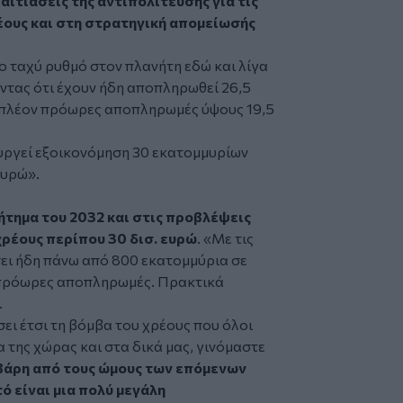
αιτιάσεις της αντιπολίτευσης για τις
ους και στη στρατηγική απομείωσής
ιο ταχύ ρυθμό στον πλανήτη εδώ και λίγα
οντας ότι έχουν ήδη αποπληρωθεί 26,5
πιπλέον πρόωρες αποπληρωμές ύψους 19,5
υργεί εξοικονόμηση 30 εκατομμυρίων
ευρώ».
ήτημα του 2032 και στις προβλέψεις
ρέους περίπου 30 δισ. ευρώ
. «Με τις
ι ήδη πάνω από 800 εκατομμύρια σε
. πρόωρες αποπληρωμές. Πρακτικά
.
σει έτσι τη βόμβα του χρέους που όλοι
 της χώρας και στα δικά μας, γινόμαστε
 βάρη από τους ώμους των επόμενων
ό είναι μια πολύ μεγάλη