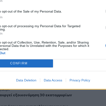
In
ο. Χτίζεται δύσκολα, χάνεται εύκολα»
και στην Ευρώπη, μέσα σε ένα διεθνές
o opt-out of the Sale of my Personal Data.
ρειάζονται
σημαντικές αλλαγές «σε
In
ύν την άμυνα, είτε τη διαχείριση των
to opt-out of processing my Personal Data for Targeted
νδύσεων, είτε την ανταγωνιστικότητα.
ing.
κεται στην πρώτη γραμμή αυτή της
In
ωμάτιο», επειδή «για πρώτη φορά μετά
o opt-out of Collection, Use, Retention, Sale, and/or Sharing
ς χώρα με αξιοπιστία» και πρόσθεσε:
ersonal Data that Is Unrelated with the Purposes for which it
lected.
 η αξιοπιστία είναι εθνικό κεφάλαιο.
Out
ια οικονομία αδύναμη, δύσκολα μπορεί
, αξιόπιστη άμυνα …. Η θέση της Ελλάδας
CONFIRM
ότερη ακριβώς επειδή η οικονομία της
 αποκαταστήσει την αξιοπιστία της. Και
δημοσιονομική σταθερότητα, την
Data Deletion
Data Access
Privacy Policy
και τη στρατηγική της θέση σε μία
γική».
ιουργεί εξοικονόμηση 30 εκατομμυρίων