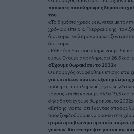
Ο υπουργός απάντησε ταυτόχρονα
σε 
πρόωρες αποπληρωμές δημοσίου χρέ
του.
«Το δημόσιο χρέος μειώνεται με τον π
χρόνια» είπε ο κ. Πιερρακάκης , τονίζ
δισ. ευρώ, ενώ προγραμματίζονται ε
δισ. ευρώ.
«Κάθε ένα δισ. που πληρώνουμε δημιο
ευρώ. Έχουμε αποπληρώσει 26,5 δισ. 
«Έχουμε θωρακίσει το 2032»
Ο υπουργός αναφέρθηκε επίσης
στο ζ
για επιπλέον κόστος εξυπηρέτησης χ
πρόωρες αποπληρωμές έχουμε γλιτώσε
τόκους και θα κάνουμε άλλα 19,5 δισ
δηλαδή θα έχουμε θωρακίσει το 2032»
«Επίσης, να πω, ότι έχοντας απασφαλί
προεξοφλούσουμε να σκάσει στα χέρια
η πρώτη κυβέρνηση η οποία παίρνει
γενεών. Και επιτρέψτε μου να πω αυτ