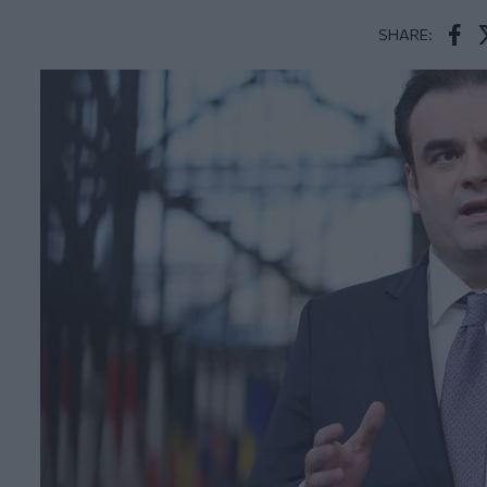
SHARE:
Face
T