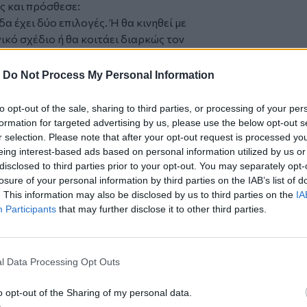
ς και πρόσθεσε:
δα έχει δύο επιλογές. Ή θα κινηθεί με
κό σχέδιο ή θα κοιτάει διαρκώς τον
 κλεισμένη. Η χώρα μας έχει πληρώσει
αϊκισμού.
-
Do Not Process My Personal Information
ζόταν ως θέαμα, όχι ως ουσία. Δεν
 παρελθόν. Πρέπει να κλειδώσουμε όσα
to opt-out of the sale, sharing to third parties, or processing of your per
καταστήσουμε μη αναστρέψιμα…. Σήμερα
formation for targeted advertising by us, please use the below opt-out s
 πολλά χρόνια τις προϋποθέσεις
για κάτι
r selection. Please note that after your opt-out request is processed y
eing interest-based ads based on personal information utilized by us or
ν ανάκαμψη που διεκδικούσαμε 7, 8, 10
disclosed to third parties prior to your opt-out. You may separately opt-
ε μια πολύ μεγάλη συγκρότηση
. Για
losure of your personal information by third parties on the IAB’s list of
εν συζητάμε με όρους επιβίωσης.
. This information may also be disclosed by us to third parties on the
IA
εαλιστικής προοπτικής».
Participants
that may further disclose it to other third parties.
γεωπολιτικό περιβάλλον και στις
καταφέρει να σταθεί όρθια» και
l Data Processing Opt Outs
ορά υπήρχε σχέδιο, πυξίδα,
 Υπήρχε πολιτική βούληση να αλλάξουν
o opt-out of the Sharing of my personal data.
ούσαμε, έως και αδύνατο να αλλάξουν».