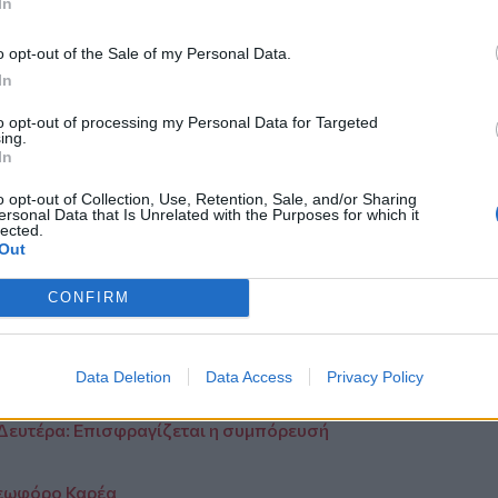
In
ίσχυση των χαμηλών βαρομετρικών
βαρομετρική διάταξη που θα
o opt-out of the Sale of my Personal Data.
ίου και θα μεταφέρει υγρασία στη
In
η μέση ατμόσφαιρα, με την υγρασία και
to opt-out of processing my Personal Data for Targeted
ing.
ά θα οδηγήσει σε ανάπτυξη αστάθειας
In
ιχεία εμφανίζει ένα ποσοστό
o opt-out of Collection, Use, Retention, Sale, and/or Sharing
ersonal Data that Is Unrelated with the Purposes for which it
 20% που έχει να κάνει με τη μεταφορά
lected.
Out
αι άρα το επιφανειακό χαμηλό να
θα μιλάμε για πιο μειωμένης έντασης
CONFIRM
ασης.
Data Deletion
Data Access
Privacy Policy
Δευτέρα: Επισφραγίζεται η συμπόρευσή
εωφόρο Καρέα