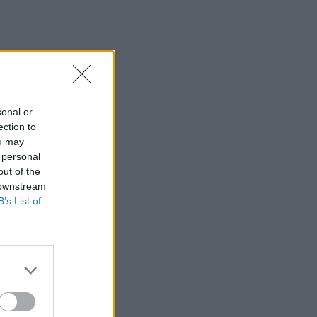
Κολομβία: Διασώθηκε ιπποποταμάκι
από την αποικία του Πάμπλο Εσκομπάρ
23:21
Κυψέλη: Τα δύο σενάρια που εξετάζουν
οι Αρχές για τη δολοφονία της
Σκωτσέζας
sonal or
ection to
23:15
ou may
Οι ΗΠΑ αναστέλλουν τις εισαγωγές από
 personal
τον μεγαλύτερο παραγωγό αβοκάντο
out of the
του Μεξικού
 downstream
B’s List of
23:09
Κατσαφάδος από τα Βίλια: «Κανένας
δεν μένει πίσω» - Σε εξέλιξη οι
διαδικασίες αποζημιώσεων για τους
πληγέντες
23:03
Ποια είναι τα δέντρα που μπορούν να