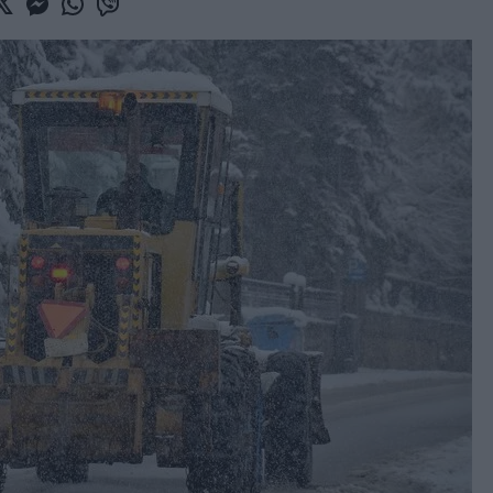
book
witter
Messenger
Whatsapp
Viber