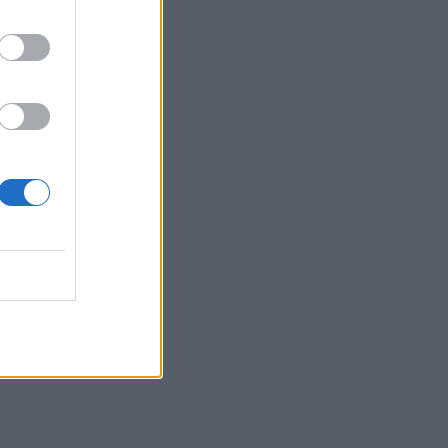
γίνουν «ασπίδα» για το σπίτι σας
απέναντι στις πυρκαγιές
22:55
Ανησυχία στην Τεχεράνη: Ο πρόεδρος
του Ιράν δηλώνει ότι η επαφή με τον
Χαμενεΐ είναι δύσκολη
22:49
Φωτιά στα Αϊβαλιώτικα Βόλου
22:43
Συνελήφθη οπλισμένος άνδρας κοντά
σε γήπεδο γκολφ του Τραμπ στην
Καλιφόρνια
22:37
Κόλπος του Άντεν: Πλήγμα των Χούθι σε
τάνκερ της Σαουδικής Αραβίας
22:30