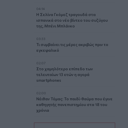
04:14
Η Σελίνα Γκόμεζ τραγουδά στα
ισπανικά στο νέο βίντεο του συζύγου
της, Μπένι Μπλάνκο
03:33
Τι συμβαίνει τις μέρες ακριβώς πριν το
εγκεφαλικό
02:07
Στο χαμηλότερο επίπεδο των
τελευταίων 13 ετών η αγορά
smartphones
02:00
Νέιθαν Τόμας: Το παιδί-θαύμα που έγινε
καθηγητής πανεπιστημίου στα 18 του
χρόνια
01:10