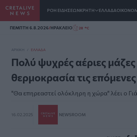
ΡΟΗ ΕΙΔΗΣΕΩΝ
ΚΡΗΤΗ
ΕΛΛΑΔΑ
ΟΙΚΟΝΟΜ
Homepage
ΠΕΜΠΤΗ 6.8.2026
/
ΗΡΑΚΛΕΙΟ
28 °C
ΑΡΧΙΚΗ
/
ΕΛΛΆΔΑ
Πολύ ψυχρές αέριες μάζες
θερμοκρασία τις επόμενες
"Θα επηρεαστεί ολόκληρη η χώρα" λέει ο Γι
16.02.2025
NEWSROOM