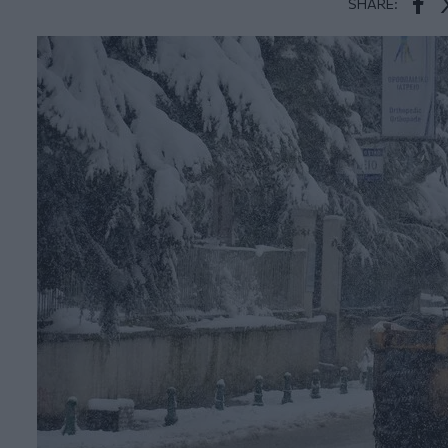
SHARE:
Face
T