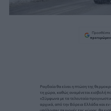
Προσθέστε
προτιμώμεν
Ραγδαία θα είναι η πτώση της
θερμοκρ
τη χώρα, καθώς αναμένεται εισβολή
πο
«Σύμφωνα με τα τελευταία προγνωστικά
αρχικά, από την Βόρεια Ελλάδα και εν 
υπόλοιπες περιοχές της χώρας, θα ει