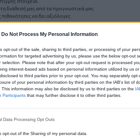
τιγμής στοιχεία.
στη διάθεσή μας από τα προγνωστικά μας
ς πιθανότητες να δει αξιόλογες
τί όχι και σε περιοχές εντός του
ρτης - ξημερώματα Τσικνοπέμπτης και
-
Do Not Process My Personal Information
έρι περίπου», έγραψε σε ανάρτησή του ο
to opt-out of the sale, sharing to third parties, or processing of your per
formation for targeted advertising by us, please use the below opt-out s
r selection. Please note that after your opt-out request is processed y
ς και το κύμα ψύχους απασχολήσουν την
eing interest-based ads based on personal information utilized by us or
disclosed to third parties prior to your opt-out. You may separately opt-
losure of your personal information by third parties on the IAB’s list of
τη διάθεσή μας από τα προγνωστικά μας
. This information may also be disclosed by us to third parties on the
IA
ς πιθανότητες να δει αξιόλογες
Participants
that may further disclose it to other third parties.
τί όχι και σε περιοχές εντός του
ρτης - ξημερώματα τσικνοπέμπτης και
έρι περίπου.
l Data Processing Opt Outs
με την ανάπτυξη θετικού στροβιλισμού
 μέσα στην Τετάρτη θα μας απασχολήσει η
o opt-out of the Sharing of my personal data.