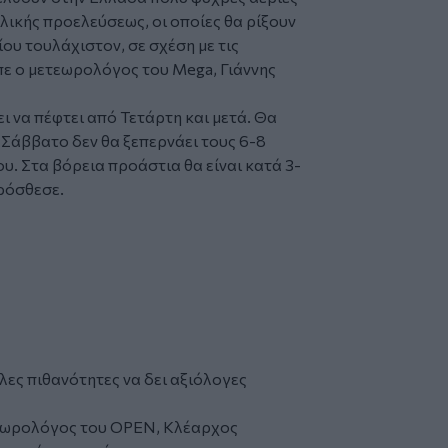
ολικής προελεύσεως, οι οποίες θα ρίξουν
υ τουλάχιστον, σε σχέση με τις
πε ο μετεωρολόγος του Mega, Γιάννης
ι να πέφτει από Τετάρτη και μετά. Θα
 Σάββατο δεν θα ξεπερνάει τους 6-8
υ. Στα βόρεια προάστια θα είναι κατά 3-
πρόσθεσε.
ες πιθανότητες να δει αξιόλογες
ετεωρολόγος του OPEN, Κλέαρχος