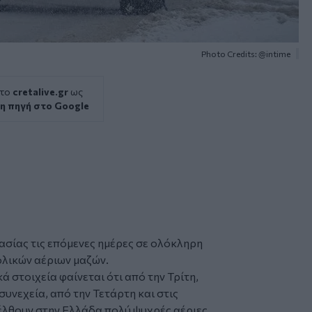
Photo Credits: @intime
 το
cretalive.gr
ως
η πηγή στο Google
ασίας
τις επόμενες ημέρες σε ολόκληρη
λικών αέριων μαζών.
 στοιχεία φαίνεται ότι από την Τρίτη,
συνεχεία, από την Τετάρτη και στις
σέλθουν στην Ελλάδα πολύ ψυχρές αέριες