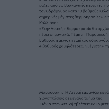
μάζες από τις βαλκανικές περιοχές, π
τον υδράργυρο κατά 10 βαθμούς Κελσίο
σημερινές μέγιστες θερμοκρασίες», εί
Καλλιάνος.
«Στην Αττική, η θερμοκρασία θα αρχίσε
πέσει σημαντικά. Πέμπτη, Παρασκευή,
βαθμούς η μέγιστη τιμή του υδραργύρο
4 βαθμούς χαμηλότερες, η μέγιστη», 
Glomex
Video
Μαρουσάκης: Η Αττική εμφανίζει μεγάλ
χιονοπτώσεις σε μεγάλο τμήμα της
Χιόνια στην Αττική «βλέπει» και ο μ