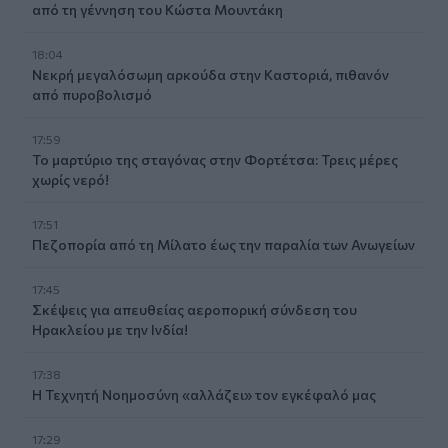
από τη γέννηση του Κώστα Μουντάκη
18:04
Νεκρή μεγαλόσωμη αρκούδα στην Καστοριά, πιθανόν
από πυροβολισμό
17:59
Το μαρτύριο της σταγόνας στην Φορτέτσα: Τρεις μέρες
χωρίς νερό!
17:51
Πεζοπορία από τη Μίλατο έως την παραλία των Ανωγείων
17:45
Σκέψεις για απευθείας αεροπορική σύνδεση του
Ηρακλείου με την Ινδία!
17:38
Η Τεχνητή Νοημοσύνη «αλλάζει» τον εγκέφαλό μας
17:29