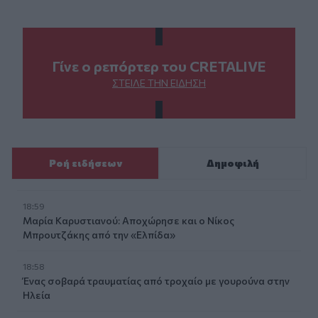
Γίνε ο ρεπόρτερ του CRETALIVE
ΣΤΕΊΛΕ ΤΗΝ ΕΊΔΗΣΗ
Ροή ειδήσεων
Δημοφιλή
18:59
Μαρία Καρυστιανού: Αποχώρησε και ο Νίκος
Μπρουτζάκης από την «Ελπίδα»
18:58
Ένας σοβαρά τραυματίας από τροχαίο με γουρούνα στην
Ηλεία