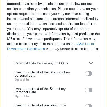
targeted advertising by us, please use the below opt-out
15:57
section to confirm your selection. Please note that after your
Φωτιά σε χαμηλή βλάστηση στη Σίνδο - Σηκώθηκε
opt-out request is processed you may continue seeing
ελικόπτερο
interest-based ads based on personal information utilized by
us or personal information disclosed to third parties prior to
your opt-out. You may separately opt-out of the further
ΠΕΡΙΣΣΟΤΕΡΑ
disclosure of your personal information by third parties on the
IAB’s list of downstream participants. This information may
also be disclosed by us to third parties on the
IAB’s List of
Downstream Participants
that may further disclose it to other
third parties.
Personal Data Processing Opt Outs
ΣΧΕΤΙΚA AΡΘΡΑ
I want to opt-out of the Sharing of my
personal data.
Μαρία Καρυστιανού: Αποχώρησε και ο Νίκος Μπρουτζά
ΕΛΛAΔΑ
18:59
Opted In
Μαρία Καρυστιανού: Αποχώρησε κα
Μαρία Καρυστιανού: Αποχώρησε
και ο Νίκος Μπρουτζάκης από
I want to opt-out of the Sale of my
Personal Data.
την «Ελπίδα»
Opted In
I want to opt-out of processing my