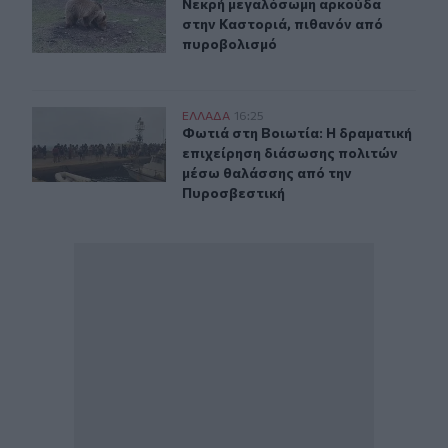
Νεκρή μεγαλόσωμη αρκούδα στην Κ
Νεκρή μεγαλόσωμη αρκούδα
στην Καστοριά, πιθανόν από
πυροβολισμό
Φωτιά στη Βοιωτία: Η δραματική επιχείρηση διάσωσης
ΕΛΛAΔΑ
16:25
Φωτιά στη Βοιωτία: Η δραματική ε
Φωτιά στη Βοιωτία: Η δραματική
επιχείρηση διάσωσης πολιτών
μέσω θαλάσσης από την
Πυροσβεστική