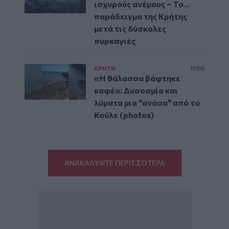
ισχυρούς ανέμους – Το...
παράδειγμα της Κρήτης
μετά τις δύσκολες
πυρκαγιές
ΚΡΗΤΗ
11:56
«Η θάλασσα βάφτηκε
καφέ»: Δυσοσμία και
λύματα μια "ανάσα" από το
Κούλε (photos)
ΑΝΑΚΑΛΥΨΤΕ ΠΕΡΙΣΣΟΤΕΡΑ