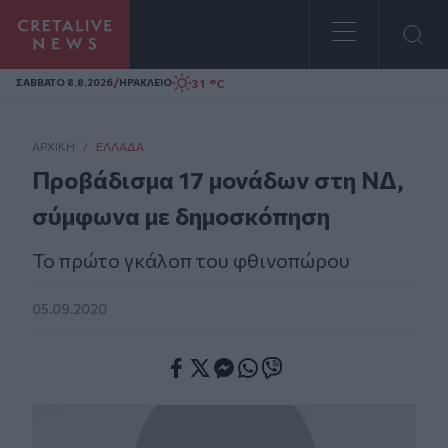
Homepage
/
31 °C
ΣAΒΒΑΤΟ 8.8.2026
ΗΡΑΚΛΕΙΟ
ΑΡΧΙΚΗ
/
ΕΛΛΆΔΑ
Προβάδισμα 17 μονάδων στη ΝΔ,
σύμφωνα με δημοσκόπηση
Το πρώτο γκάλοπ του φθινοπώρου
05.09.2020
Facebook
Twitter
Messenger
Whatsapp
Viber