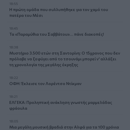
18:55
Η πρώτη ομάδα που συλλυπήθηκε για τον χαμό του
πατέρα του Μέσι
18:45
Τα «Παραμύθια του Σαββάτου»… πάνε διακοπές!
18:38
Μυστήριο 3.500 ετών στη Σαντορίνη: Ο 15χρονος που δεν
πρόλαβε να ξεφύγει από το τσουνάμι μπορεί ν' αλλάξει
τη χρονολογία της μεγάλης έκρηξης
18:22
ΟΦΗ: Έκλεισε τον Λορέντσο Ντίκμαν
18:21
ΕΛΓΕΚΑ: Προληπτική ανάκληση γνωστής μαρμελάδας
φράουλα
18:05
Μια μεγάλη μουσική βραδιά στην Αλφά για τα 100 χρόνια