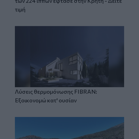
των 224 ίππων έφτασε στην Κρήτη - Δείτε
τιμή
Λύσεις θερμομόνωσης FIBRAN:
Εξοικονομώ κατ' ουσίαν