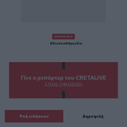
ΣΧΕΤΙΚΆ TAGS
Εικόνα
Αγγελία
Γίνε ο ρεπόρτερ του CRETALIVE
ΣΤΕΊΛΕ ΤΗΝ ΕΊΔΗΣΗ
Ροή ειδήσεων
Δημοφιλή