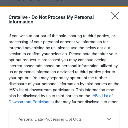
22:30
Αυτές είναι οι πιο επικίνδυνες εβδομάδες για μεγάλες
Cretalive -
Do Not Process My Personal
Information
πυρκαγιές
22:21
If you wish to opt-out of the sale, sharing to third parties, or
Χρήστος Δάντης: «Δεν περίμενα την αχαριστία, 22 χρόνια
processing of your personal or sensitive information for
μετά και συνάδελφοι προσπαθούν να ξεχάσουν ότι
targeted advertising by us, please use the below opt-out
έγραψα αυτό το τραγούδι»
section to confirm your selection. Please note that after your
opt-out request is processed you may continue seeing
22:14
interest-based ads based on personal information utilized by
Ξεκινούν τα δοκιμαστικά δρομολόγια της επέκτασης του
us or personal information disclosed to third parties prior to
Μετρό Θεσσαλονίκης
your opt-out. You may separately opt-out of the further
disclosure of your personal information by third parties on the
22:05
IAB’s list of downstream participants. This information may
Τζόκερ: Αυτοί είναι οι τυχεροί αριθμοί που κερδίζουν
also be disclosed by us to third parties on the
IAB’s List of
πάνω από 2 εκατ. ευρώ
Downstream Participants
that may further disclose it to other
third parties.
Personal Data Processing Opt Outs
ΠΕΡΙΣΣΟΤΕΡΑ