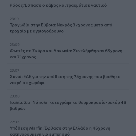
Ρόδος: Έσπασε ο κάβος και τραυμάτισε ναυτικό
23:19
Τραγωδία στην Εύβοια: Νεκρός 37χρονος μετά από
τροχαίο με αγριογούρουνο
23:09
Φωτιές σε Σκύρο και Λακωνία: Συνελήφθησαν 63χρονη
και 71χρονος
23:07
Χανιά: ΕΔΕ για την υπόθεση της 75χρονης που βρέθηκε
νεκρή σε χωράφι
23:00
Ιταλία: Στη Νάπολη καταγράφηκε θερμοκρασία-ρεκόρ 48
βαθμών
22:32
Υπόθεση Marfin: Έφθασε στην Ελλάδα η 46χρονη
κατηγορούμενη για εμπρησμό