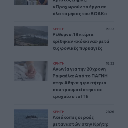
«Προχωρούν τα έργα σε
όλο το μήκος του ΒΟΑΚ»
ΚΡΗΤΗ
19:23
Ρέθυμνο: 19 κτίρια
κρίθηκαν «κόκκινα» μετά
τις φονικές πυρκαγιές
ΚΡΗΤΗ
18:32
Αγωνία για την 20χρονη
Ραφαέλα: Από το ΠΑΓΝΗ
στην Αθήνα η φοιτήτρια
που τραυματίστηκε σε
τροχαίο στο ΙΤΕ
ΚΡΗΤΗ
21:26
Αδιάκοπες οι ροές
μεταναστών στην Κρήτη: