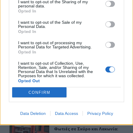
I want to opt-out of the Sharing of my
personal data.
Opted In
I want to opt-out of the Sale of my
Personal Data.
ΣΧΕΤΙΚA AΡΘΡΑ
Opted In
I want to opt-out of processing my
Personal Data for Targeted Advertising.
30χρονη έπεσε στη θάλασσα από την γέφυρα της Χαλκί
ΕΛΛAΔΑ
23:43
Opted In
30χρονη έπεσε στη θάλασσα από τη
30χρονη έπεσε στη θάλασσα από
την γέφυρα της Χαλκίδας
I want to opt-out of Collection, Use,
Retention, Sale, and/or Sharing of my
Personal Data that Is Unrelated with the
Purposes for which it was collected.
Opted Out
Ρόδος: Έσπασε ο κάβος και τραυμάτισε ναυτικό
ΕΛΛAΔΑ
23:25
Ρόδος: Έσπασε ο κάβος και τραυμάτ
Ρόδος: Έσπασε ο κάβος και
CONFIRM
τραυμάτισε ναυτικό
Data Deletion
Data Access
Privacy Policy
Φωτιές σε Σκύρο και Λακωνία: Συνελήφθησαν 63χρονη 
ΕΛΛAΔΑ
23:09
Φωτιές σε Σκύρο και Λακωνία: Συν
Φωτιές σε Σκύρο και Λακωνία: