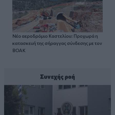
Νέο αεροδρόμιο Καστελίου: Προχωρά η
κατασκευή της σήραγγας σύνδεσης με τον
ΒΟΑΚ
Συνεχής ροή