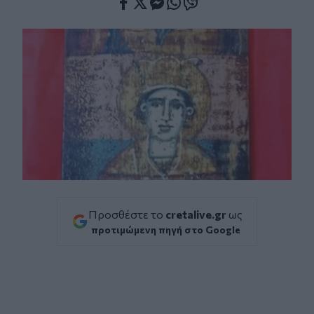
Facebook
Twitter
Messenger
Whatsapp
Viber
Προσθέστε το
cretalive.gr
ως
προτιμώμενη πηγή στο Google