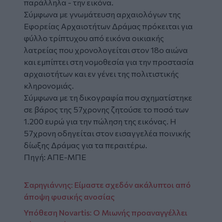
παράλληλα - την εικόνα.
Σύμφωνα με γνωμάτευση αρχαιολόγων της
Εφορείας Αρχαιοτήτων Δράμας πρόκειται για
φύλλο τρίπτυχου από εικόνα οικιακής
λατρείας που χρονολογείται στον 18ο αιώνα
και εμπίπτει στη νομοθεσία για την προστασία
αρχαιοτήτων και εν γένει της πολιτιστικής
κληρονομιάς.
Σύμφωνα με τη δικογραφία που σχηματίστηκε
σε βάρος της 57χρονης ζητούσε το ποσό των
1.200 ευρώ για την πώληση της εικόνας. Η
57χρονη οδηγείται στον εισαγγελέα ποινικής
δίωξης Δράμας για τα περαιτέρω.
Πηγή: ΑΠΕ-ΜΠΕ
Σαρηγιάννης: Είμαστε σχεδόν ακάλυπτοι από
άποψη φυσικής ανοσίας
Υπόθεση Novartis: Ο Μιωνής προαναγγέλλει