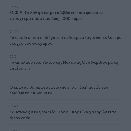
05:52
ΕΝΦΙΑ: Τα λάθη στις μεταβιβάσεις που φέρνουν
τσουχτερά πρόστιμα έως 1.000 ευρώ
04:41
Τα φρούτα που επιλέγουν 4 ενδοκρινολόγοι για καλύτερο
έλεγχο του σακχάρου
03:34
Το απολαυστικό βίντεο της Νατάσας Θεοδωρίδου με τη
μητέρα της
02:51
Ο έρωτας θα πρωταγωνιστήσει στη ζωή αυτών των
ζωδίων τον Αύγουστο
01:42
Καύσωνας στο γραφείο: Πόσο μπορεί να χαλαρώσει το
dress code
00:31