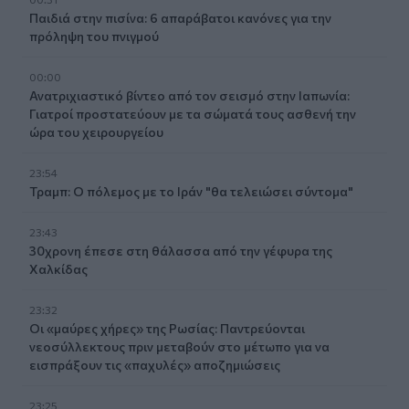
Παιδιά στην πισίνα: 6 απαράβατοι κανόνες για την
πρόληψη του πνιγμού
00:00
Ανατριχιαστικό βίντεο από τον σεισμό στην Ιαπωνία:
Γιατροί προστατεύουν με τα σώματά τους ασθενή την
ώρα του χειρουργείου
23:54
Τραμπ: Ο πόλεμος με το Ιράν "θα τελειώσει σύντομα"
23:43
30χρονη έπεσε στη θάλασσα από την γέφυρα της
Χαλκίδας
23:32
Οι «μαύρες χήρες» της Ρωσίας: Παντρεύονται
νεοσύλλεκτους πριν μεταβούν στο μέτωπο για να
εισπράξουν τις «παχυλές» αποζημιώσεις
23:25