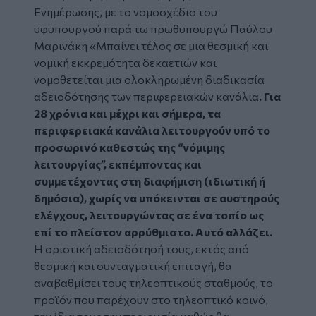
Ενημέρωσης, με το νομοσχέδιο του
υφυπουργού παρά τω πρωθυπουργώ Παύλου
Μαρινάκη «Μπαίνει τέλος σε μια θεσμική και
νομική εκκρεμότητα δεκαετιών και
νομοθετείται μια ολοκληρωμένη διαδικασία
αδειοδότησης των περιφερειακών κανάλια
. Για
28 χρόνια και μέχρι και σήμερα, τα
περιφερειακά κανάλια λειτουργούν υπό το
προσωρινό καθεστώς της “νόμιμης
λειτουργίας”, εκπέμποντας και
συμμετέχοντας στη διαφήμιση (ιδιωτική ή
δημόσια), χωρίς να υπόκεινται σε αυστηρούς
ελέγχους, λειτουργώντας σε ένα τοπίο ως
επί το πλείστον αρρύθμιστο. Αυτό αλλάζει.
Η οριστική αδειοδότησή τους, εκτός από
θεσμική και συνταγματική επιταγή, θα
αναβαθμίσει τους τηλεοπτικούς σταθμούς, το
προϊόν που παρέχουν στο τηλεοπτικό κοινό,