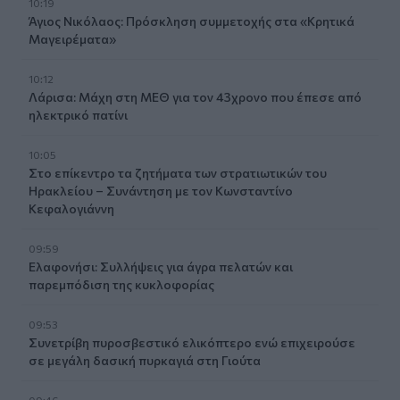
10:19
Άγιος Νικόλαος: Πρόσκληση συμμετοχής στα «Κρητικά
Μαγειρέματα»
10:12
Λάρισα: Μάχη στη ΜΕΘ για τον 43χρονο που έπεσε από
ηλεκτρικό πατίνι
10:05
Στο επίκεντρο τα ζητήματα των στρατιωτικών του
Ηρακλείου – Συνάντηση με τον Κωνσταντίνο
Κεφαλογιάννη
09:59
Ελαφονήσι: Συλλήψεις για άγρα πελατών και
παρεμπόδιση της κυκλοφορίας
09:53
Συνετρίβη πυροσβεστικό ελικόπτερο ενώ επιχειρούσε
σε μεγάλη δασική πυρκαγιά στη Γιούτα
09:46