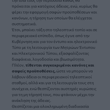
την ίδια τους την περιουσία καθώς θα
πρόκειται για κατόχους άδειας, ενώ, κυρίως θα
φέρει την εφαρμογή σαφών προϋποθέσεων και
κανόνων, η τήρηση των οποίων θα ελέγχεται
συστηματικά.
Έτσι, μπαίνει τάξη στο τηλεοπτικό τοπίο και σε
περιφερειακό επίπεδο, όπως έγινε από την
Κυβέρνηση και για τον έντυπο και ηλεκτρονικό
Τύπο με τη λειτουργία των Μητρώων Έντυπου
και Ηλεκτρονικού Τύπου, εξασφαλίζοντας
διαφάνεια, λογοδοσία και βιωσιμότητα.
Πλέον,
τίθενται συγκεκριμένοι κανόνες και
σαφείς προϋποθέσεις,
ώστε να μπορούν να
λάβουν άδεια οι περιφερειακοί τηλεοπτικοί
σταθμοί, αλλά και για τη λειτουργία τους στη
συνέχεια, ενώ θεσπίζονται αυστηρές κυρώσεις
για τη μη τήρησή τους, που φτάνουν μέχρι την
ανάκληση της άδειας.
Θεσπίζεται μια ολοκληρωμένη διαδικασία