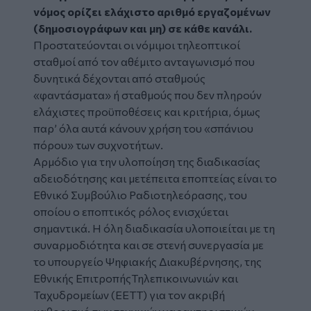
νόμος ορίζει ελάχιστο αριθμό εργαζομένων
(δημοσιογράφων και μη) σε κάθε κανάλι.
Προστατεύονται οι νόμιμοι τηλεοπτικοί
σταθμοί από τον αθέμιτο ανταγωνισμό που
δυνητικά δέχονται από σταθμούς
«φαντάσματα» ή σταθμούς που δεν πληρούν
ελάχιστες προϋποθέσεις και κριτήρια, όμως
παρ’ όλα αυτά κάνουν χρήση του «σπάνιου
πόρου» των συχνοτήτων.
Αρμόδιο για την υλοποίηση της διαδικασίας
αδειοδότησης και μετέπειτα εποπτείας είναι το
Εθνικό Συμβούλιο Ραδιοτηλεόρασης, του
οποίου ο εποπτικός ρόλος ενισχύεται
σημαντικά. Η όλη διαδικασία υλοποιείται με τη
συναρμοδιότητα και σε στενή συνεργασία με
το υπουργείο Ψηφιακής Διακυβέρνησης, της
Εθνικής ΕπιτροπήςΤηλεπικοινωνιών και
Ταχυδρομείων (EETT) για τον ακριβή