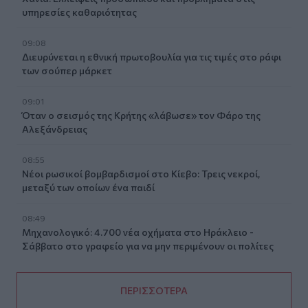
υπηρεσίες καθαριότητας
09:08
Διευρύνεται η εθνική πρωτοβουλία για τις τιμές στο ράφι
των σούπερ μάρκετ
09:01
Όταν ο σεισμός της Κρήτης «λάβωσε» τον Φάρο της
Αλεξάνδρειας
08:55
Νέοι ρωσικοί βομβαρδισμοί στο Κίεβο: Τρεις νεκροί,
μεταξύ των οποίων ένα παιδί
08:49
Μηχανολογικό: 4.700 νέα οχήματα στο Ηράκλειο -
Σάββατο στο γραφείο για να μην περιμένουν οι πολίτες
ΠΕΡΙΣΣΟΤΕΡΑ