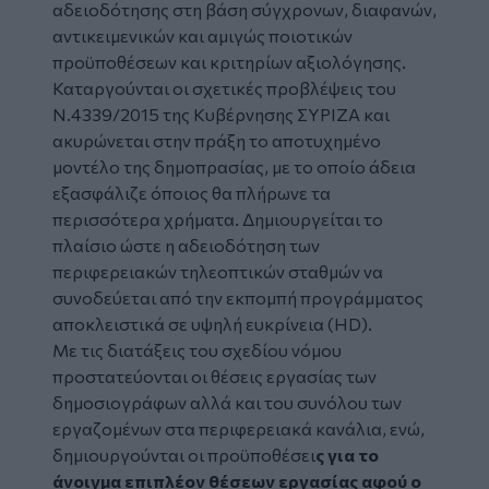
αδειοδότησης στη βάση σύγχρονων, διαφανών,
αντικειμενικών και αμιγώς ποιοτικών
προϋποθέσεων και κριτηρίων αξιολόγησης.
Καταργούνται οι σχετικές προβλέψεις του
Ν.4339/2015 της Κυβέρνησης ΣΥΡΙΖΑ και
ακυρώνεται στην πράξη το αποτυχημένο
μοντέλο της δημοπρασίας, με το οποίο άδεια
εξασφάλιζε όποιος θα πλήρωνε τα
περισσότερα χρήματα. Δημιουργείται το
πλαίσιο ώστε η αδειοδότηση των
περιφερειακών τηλεοπτικών σταθμών να
συνοδεύεται από την εκπομπή προγράμματος
αποκλειστικά σε υψηλή ευκρίνεια (HD).
Με τις διατάξεις του σχεδίου νόμου
προστατεύονται οι θέσεις εργασίας των
δημοσιογράφων αλλά και του συνόλου των
εργαζομένων στα περιφερειακά κανάλια, ενώ,
δημιουργούνται οι προϋποθέσει
ς για το
άνοιγμα επιπλέον θέσεων εργασίας αφού ο