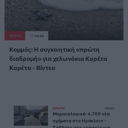
ΚΡΗΤΗ
09:44
Κομμός: Η συγκινητική «πρώτη
διαδρομή» για χελωνάκια Καρέτα
Καρέτα - Βίντεο
ΚΡΗΤΗ
08:49
Μηχανολογικό: 4.700 νέα
οχήματα στο Ηράκλειο -
Σάββατο στο γραφείο για