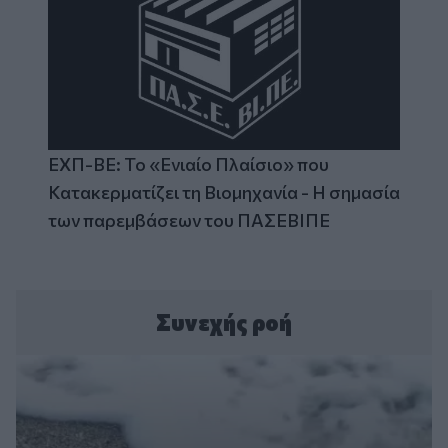
ΕΧΠ-ΒΕ: Το «Ενιαίο Πλαίσιο» που
Κατακερματίζει τη Βιομηχανία - Η σημασία
των παρεμβάσεων του ΠΑΣΕΒΙΠΕ
Συνεχής ροή