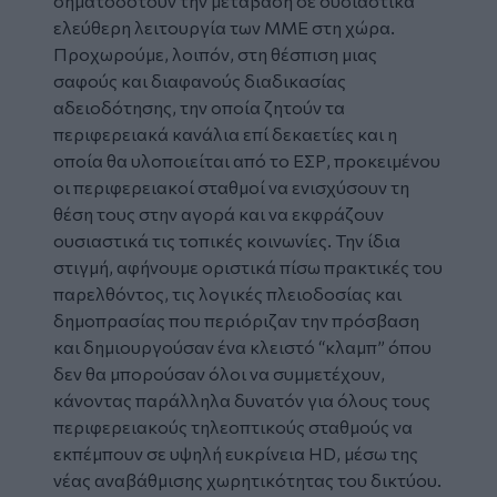
σηματοδοτούν την μετάβαση σε ουσιαστικά
ελεύθερη λειτουργία των ΜΜΕ στη χώρα.
Προχωρούμε, λοιπόν, στη θέσπιση μιας
σαφούς και διαφανούς διαδικασίας
αδειοδότησης, την οποία ζητούν τα
περιφερειακά κανάλια επί δεκαετίες και η
οποία θα υλοποιείται από το ΕΣΡ, προκειμένου
οι περιφερειακοί σταθμοί να ενισχύσουν τη
θέση τους στην αγορά και να εκφράζουν
ουσιαστικά τις τοπικές κοινωνίες. Την ίδια
στιγμή, αφήνουμε οριστικά πίσω πρακτικές του
παρελθόντος, τις λογικές πλειοδοσίας και
δημοπρασίας που περιόριζαν την πρόσβαση
και δημιουργούσαν ένα κλειστό “κλαμπ” όπου
δεν θα μπορούσαν όλοι να συμμετέχουν,
κάνοντας παράλληλα δυνατόν για όλους τους
περιφερειακούς τηλεοπτικούς σταθμούς να
εκπέμπουν σε υψηλή ευκρίνεια HD, μέσω της
νέας αναβάθμισης χωρητικότητας του δικτύου.