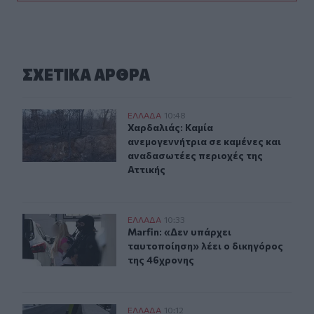
ΣΧΕΤΙΚA AΡΘΡΑ
Χαρδαλιάς: Καμία ανεμογεννήτρια σε καμένες και αναδα
ΕΛΛAΔΑ
10:48
Χαρδαλιάς: Καμία ανεμογεννήτρια σ
Χαρδαλιάς: Καμία
ανεμογεννήτρια σε καμένες και
αναδασωτέες περιοχές της
Αττικής
Marfin: «Δεν υπάρχει ταυτοποίηση» λέει ο δικηγόρος τ
ΕΛΛAΔΑ
10:33
Marfin: «Δεν υπάρχει ταυτοποίηση»
Marfin: «Δεν υπάρχει
ταυτοποίηση» λέει ο δικηγόρος
της 46χρονης
Λάρισα: Μάχη στη ΜΕΘ για τον 43χρονο που έπεσε από 
ΕΛΛAΔΑ
10:12