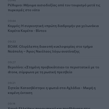
Ρέθυμνο: Μήνυμα αισιοδοξίας από τον τουρισμό μετά τις
πυρκαγιές στο νότο
09:44
Κομμός: Η συγκινητική «πρώτη διαδρομή» για χελωνάκια
Καρέτα Καρέτα - Βίντεο
09:33
ΒΟΑΚ: Ολιγόλεπτη διακοπή κυκλοφορίας στο τμήμα
Νεάπολη – Άγιος Νικόλαος λόγω ανατίναξης
09:27
Βερολίνο: «Στημένη προβοκάτσια» το περιστατικό με το
drone, σύμφωνα με τη ρωσική πρεσβεία
09:21
Σητεία: Κατασβέστηκε η φωτιά στα Αχλάδια - Μικρή η
καμένη έκταση
09:14
Χανιά: Ελλείψεις προσωπικού και προβλήματα στις