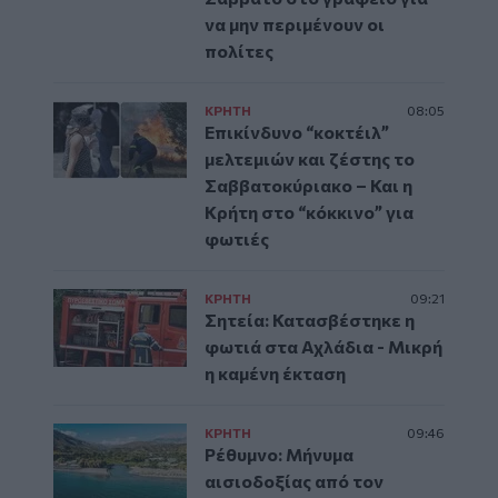
να μην περιμένουν οι
πολίτες
ΚΡΗΤΗ
08:05
Επικίνδυνο “κοκτέιλ”
μελτεμιών και ζέστης το
Σαββατοκύριακο – Και η
Κρήτη στο “κόκκινο” για
φωτιές
ΚΡΗΤΗ
09:21
Σητεία: Κατασβέστηκε η
φωτιά στα Αχλάδια - Μικρή
η καμένη έκταση
ΚΡΗΤΗ
09:46
Ρέθυμνο: Μήνυμα
αισιοδοξίας από τον