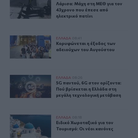
Λάρισα: Μάχη στη ΜΕΘ για τον 43χ
Λάρισα: Μάχη στη ΜΕΘ για τον
43χρονο που έπεσε από
ηλεκτρικό πατίνι
Κορυφώνεται η έξοδος των αδειούχων του Αυγούστου
ΕΛΛAΔΑ
08:41
Κορυφώνεται η έξοδος των αδειού
Κορυφώνεται η έξοδος των
αδειούχων του Αυγούστου
5G παντού, 6G στον ορίζοντα: Πού βρίσκεται η Ελλάδα
ΕΛΛAΔΑ
08:26
5G παντού, 6G στον ορίζοντα: Πού 
5G παντού, 6G στον ορίζοντα:
Πού βρίσκεται η Ελλάδα στη
μεγάλη τεχνολογική μετάβαση
Ειδικό Χωροταξικό για τον Τουρισμό: Οι νέοι κανόνες
ΕΛΛAΔΑ
08:18
Ειδικό Χωροταξικό για τον Τουρισμό
Ειδικό Χωροταξικό για τον
Τουρισμό: Οι νέοι κανόνες