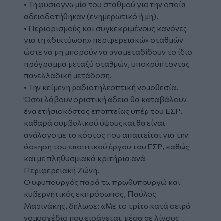
• Τη φυσιογνωμία του σταθμού για την οποία
αδειοδοτήθηκαν (ενημερωτικό ή μη).
• Περιορισμούς και συγκεκριμένους κανόνες
για τη «δικτύωση» περιφερειακών σταθμών,
ώστε να μη μπορούν να αναμεταδίδουν το ίδιο
πρόγραμμα μεταξύ σταθμών, υποκρύπτοντας
πανελλαδική μετάδοση.
• Την κείμενη ραδιοτηλεοπτική νομοθεσία.
Όσοι λάβουν οριστική άδεια θα καταβάλουν
ένα ετήσιοκόστος εποπτείας υπέρ του ΕΣΡ,
καθαρά συμβολικού ύψουςκαι θα είναι
ανάλογο με το κόστος που απαιτείται για την
άσκηση του εποπτικού έργου του ΕΣΡ, καθώς
και με πληθυσμιακά κριτήρια ανά
Περιφερειακή Ζώνη.
Ο υφυπουργός παρά τω πρωθυπουργώ και
κυβερνητικός εκπρόσωπος, Παύλος
Μαρινάκης, δήλωσε: «Με το τρίτο κατά σειρά
νομοσχέδιο που εισάγεται, μέσα σε λίγους