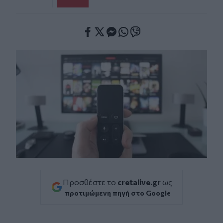
Facebook
Twitter
Messenger
Whatsapp
Viber
Προσθέστε το
cretalive.gr
ως
προτιμώμενη πηγή στο Google