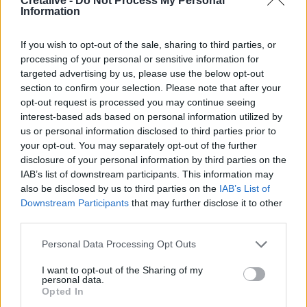
Cretalive -
Do Not Process My Personal
Information
If you wish to opt-out of the sale, sharing to third parties, or
processing of your personal or sensitive information for
targeted advertising by us, please use the below opt-out
ΣΧΕΤΙΚΆ TAGS
section to confirm your selection. Please note that after your
Παύλος Μαρινάκης
Δημόσια Διαβούλευση
opt-out request is processed you may continue seeing
Περιφερειακά Κανάλια
Αδειοδότηση
interest-based ads based on personal information utilized by
us or personal information disclosed to third parties prior to
your opt-out. You may separately opt-out of the further
disclosure of your personal information by third parties on the
IAB’s list of downstream participants. This information may
Γίνε ο ρεπόρτερ του CRETALIVE
also be disclosed by us to third parties on the
IAB’s List of
Downstream Participants
that may further disclose it to other
ΣΤΕΊΛΕ ΤΗΝ ΕΊΔΗΣΗ
third parties.
Personal Data Processing Opt Outs
I want to opt-out of the Sharing of my
personal data.
Ροή ειδήσεων
Δημοφιλή
Opted In