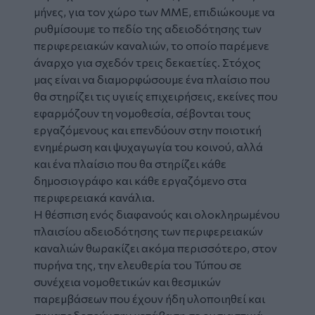
μήνες, για τον χώρο των ΜΜΕ, επιδιώκουμε να
ρυθμίσουμε το πεδίο της αδειοδότησης των
περιφερειακών καναλιών, το οποίο παρέμενε
άναρχο για σχεδόν τρεις δεκαετίες. Στόχος
μας είναι να διαμορφώσουμε ένα πλαίσιο που
θα στηρίζει τις υγιείς επιχειρήσεις, εκείνες που
εφαρμόζουν τη νομοθεσία, σέβονται τους
εργαζόμενους και επενδύουν στην ποιοτική
ενημέρωση και ψυχαγωγία του κοινού, αλλά
και ένα πλαίσιο που θα στηρίζει κάθε
δημοσιογράφο και κάθε εργαζόμενο στα
περιφερειακά κανάλια.
Η θέσπιση ενός διαφανούς και ολοκληρωμένου
πλαισίου αδειοδότησης των περιφερειακών
καναλιών θωρακίζει ακόμα περισσότερο, στον
πυρήνα της, την ελευθερία του Τύπου σε
συνέχεια νομοθετικών και θεσμικών
παρεμβάσεων που έχουν ήδη υλοποιηθεί και