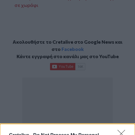
σε χωράφι
Ακολουθήστε το Cretalive στο
Google News
και
στο
Facebook
Κάντε εγγραφή στο κανάλι μας στο
YouTube