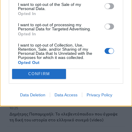
I want to opt-out of the Sale of my
10:48
Personal Data.
Opted In
Χαρδαλιάς: Καμία ανεμογεννήτρια σε καμένες και
αναδασωτέες περιοχές της Αττικής
I want to opt-out of processing my
Personal Data for Targeted Advertising.
10:42
Opted In
Ο «χάρτης» των πληρωμών από τον e-ΕΦΚΑ και τη ΔΥΠΑ
έως τις 14 Αυγούστου
I want to opt-out of Collection, Use,
Retention, Sale, and/or Sharing of my
Personal Data that Is Unrelated with the
Purposes for which it was collected.
10:40
Opted Out
Γαύδος: Επιχείρηση διάσωσης 31χρονης από δύσβατο
σημείο
CONFIRM
10:33
Marfin: «Δεν υπάρχει ταυτοποίηση» λέει ο δικηγόρος της
46χρονης
Data Deletion
Data Access
Privacy Policy
10:25
Δημήτρης Παπαμιχαήλ: Το «λεβεντόπαιδο» που έγραψε
τη δική του ιστορία στο ελληνικό σινεμά (video)