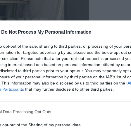
-
Do Not Process My Personal Information
to opt-out of the sale, sharing to third parties, or processing of your per
formation for targeted advertising by us, please use the below opt-out s
r selection. Please note that after your opt-out request is processed y
eing interest-based ads based on personal information utilized by us or
disclosed to third parties prior to your opt-out. You may separately opt-
losure of your personal information by third parties on the IAB’s list of
ομείο για εξετάσεις τα παιδιά
. This information may also be disclosed by us to third parties on the
IA
 υπνοδωμάτιο των παιδιών, καθώς
Participants
that may further disclose it to other third parties.
ματα, λερωμένες κουβέρτες και
 ακαθάριστο πάτωμα. Ακριβώς δίπλα στο
πρίζα που πολύ εύκολα θα μπορούσε να
l Data Processing Opt Outs
 για τις συνθήκες που ζούσε η
o opt-out of the Sharing of my personal data.
αν στο σημείο, δεν πίστευαν στα μάτια