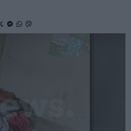
book
witter
Messenger
Whatsapp
Viber