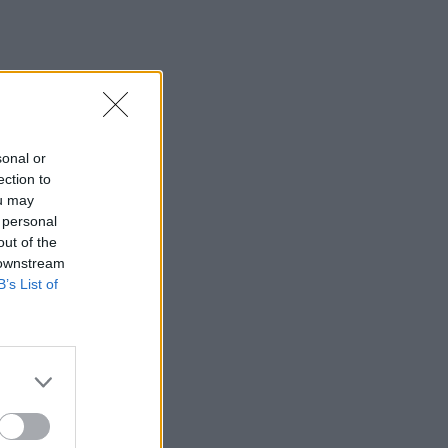
19:57
Ζ. Κωνσταντοπούλου για πυρκαγιές:
Αυτό που συμβαίνει δεν είναι ατύχημα
αλλά έγκλημα συνεχιζόμενο
19:56
sonal or
Σε κλίμα οδύνης το ύστατο χαίρε στον
ection to
Αριστοτέλη Δαμίγο που έχασε τη ζωή
ou may
του κατά τη συντριβή των ελικοπτέρων
 personal
στην Ψάθα
out of the
 downstream
19:42
B’s List of
Χανιά: Εκδήλωση μνήμης για τα 81
χρόνια από τη Χιροσίμα και το
Ναγκασάκι
19:33
Σενετάκης για ΒΟΑΚ: «Η Κρήτη αποκτά
επιτέλους έναν υπερσύγχρονο
αυτοκινητόδρομο»