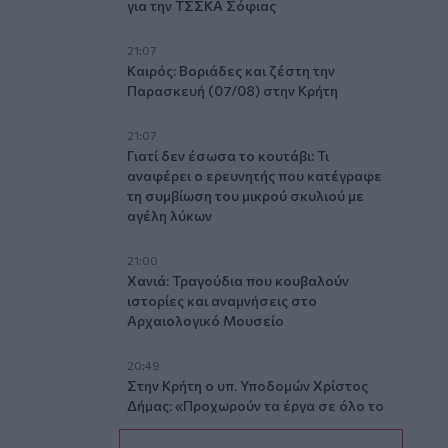
για την ΤΣΣΚΑ Σόφιας
21:07
Καιρός: Βοριάδες και ζέστη την
Παρασκευή (07/08) στην Κρήτη
21:07
Γιατί δεν έσωσα το κουτάβι: Τι
αναφέρει ο ερευνητής που κατέγραφε
τη συμβίωση του μικρού σκυλιού με
αγέλη λύκων
21:00
Χανιά: Τραγούδια που κουβαλούν
ιστορίες και αναμνήσεις στο
Αρχαιολογικό Μουσείο
20:49
Στην Κρήτη ο υπ. Υποδομών Χρίστος
Δήμας: «Προχωρούν τα έργα σε όλο το
μήκος του ΒΟΑΚ»