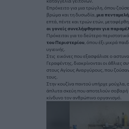
καταγγελία γειτόνων.
Επρόκειτο για μια τρώγλη, όπου ζούσε
βρώμα και τη δυσωδία,
μια πενταμελή
επτά, πέντε και τριών ετών, μεταφέρθη
οι γονείς συνελήφθησαν για παραμέ
Πρόκειται για το δεύτερο περιστατικ
του Περιστερίου
, όπου έξι μικρά παι
υγιεινής.
Στις εικόνες που εξασφάλισε ο αστυν
Γεραφέντης, διακρίνονται οι άθλιες σ
στους Αγίους Αναργύρους, που ζούσαν 
τους.
Στην κουζίνα παντού υπήρχε μούχλα, σ
άπλυτα σκεύη που αποτελούν σοβαρή υ
κίνδυνο τον ανθρώπινο οργανισμό.