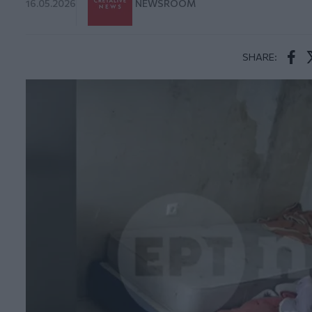
16.05.2026
NEWSROOM
SHARE:
Face
T