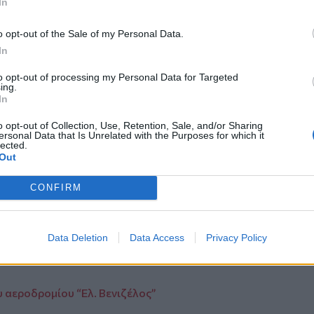
In
 ακαθαρσίες, οι τοίχοι λερωμένοι, τα
κα παιδιά ήταν με λερωμένα ρούχα.
o opt-out of the Sale of my Personal Data.
μέρα γυμνά γύριζαν. Το σπίτι μέσα στη
In
ετούσαν βρώμικα, στο μπαλκόνι.
είο πηγαίνουν τα παιδιά αλλά ούτε
to opt-out of processing my Personal Data for Targeted
ing.
λίβερι απ` έξω φαγητό. Αυτή δεν
In
ός κάπου δουλεύει και λείπει», ανέφερε
o opt-out of Collection, Use, Retention, Sale, and/or Sharing
ersonal Data that Is Unrelated with the Purposes for which it
ούνται για έκθεση ανηλίκων σε κίνδυνο.
lected.
Out
ο νοσοκομείο Παίδων «Αγία Σοφία»
εις.
CONFIRM
η μεγάλων ποσοτήτων κοκαΐνης και
Data Deletion
Data Access
Privacy Policy
ικό οικόπεδο, πήρε από το θύμα της
υ αεροδρομίου “Ελ. Βενιζέλος”