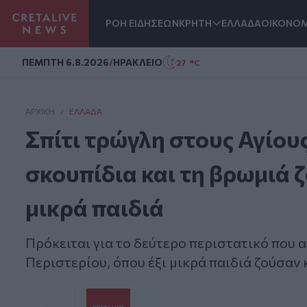
ΡΟΗ ΕΙΔΗΣΕΩΝ
ΚΡΗΤΗ
ΕΛΛΑΔΑ
ΟΙΚΟΝΟΜ
Homepage
ΠΕΜΠΤΗ 6.8.2026
/
ΗΡΑΚΛΕΙΟ
27 °C
ΑΡΧΙΚΗ
/
ΕΛΛΆΔΑ
Σπίτι τρώγλη στους Αγίου
σκουπίδια και τη βρωμιά ζ
μικρά παιδιά
Πρόκειται για το δεύτερο περιστατικό που 
Περιστερίου, όπου έξι μικρά παιδιά ζούσαν 