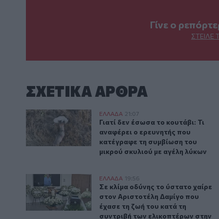
Γίνε ο ρεπόρτ
ΣΤΕΊΛΕ 
ΣΧΕΤΙΚA AΡΘΡΑ
Γιατί δεν έσωσα το κουτάβι: Τι αναφέρει ο ερευνητή
ΕΛΛAΔΑ
21:07
Γιατί δεν έσωσα το κουτάβι: Τι 
Γιατί δεν έσωσα το κουτάβι: Τι
αναφέρει ο ερευνητής που
κατέγραφε τη συμβίωση του
μικρού σκυλιού με αγέλη λύκων
Σε κλίμα οδύνης το ύστατο χαίρε στον Αριστοτέλη Δ
ΕΛΛAΔΑ
19:56
Σε κλίμα οδύνης το ύστατο χαίρ
Σε κλίμα οδύνης το ύστατο χαίρε
στον Αριστοτέλη Δαμίγο που
έχασε τη ζωή του κατά τη
συντριβή των ελικοπτέρων στην