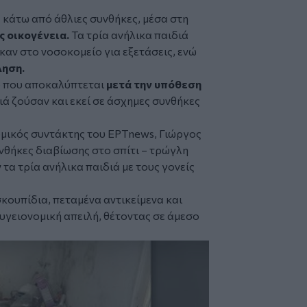
 κάτω από άθλιες συνθήκες, μέσα στη
ς οικογένεια.
Τα τρία ανήλικα παιδιά
καν στο νοσοκομείο για εξετάσεις, ενώ
ληση.
ό που αποκαλύπτεται
μετά την υπόθεση
διά ζούσαν και εκεί σε άσχημες συνθήκες
ομικός συντάκτης του
ΕΡΤnews
, Γιώργος
υνθήκες διαβίωσης στο σπίτι – τρώγλη
τα τρία ανήλικα παιδιά με τους γονείς
κουπίδια, πεταμένα αντικείμενα και
γειονομική απειλή, θέτοντας σε άμεσο