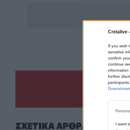
Cretalive 
ΣΧΕΤ
If you wish 
Σύλληψη
Αστυνομι
sensitive in
confirm you
continue se
information 
further disc
participants
Γίνε ο ρεπόρτ
Downstream 
ΣΤΕΊΛΕ 
Persona
ΣΧΕΤΙΚA AΡΘΡΑ
I want t