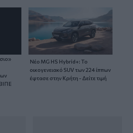
πριν από 12 χρόνια
ίσιο»
Νέο MG HS Hybrid+: Το
οικογενειακό SUV των 224 ίππων
των
έφτασε στην Κρήτη - Δείτε τιμή
ΒΙΠΕ