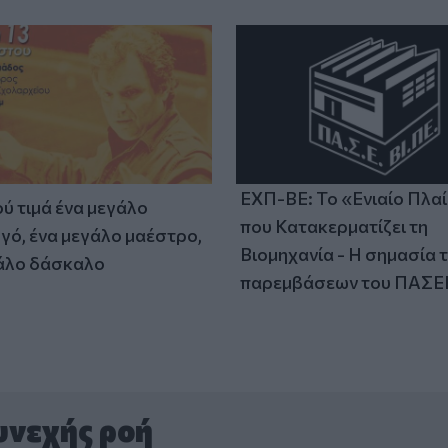
ΕΧΠ-ΒΕ: Το «Ενιαίο Πλα
ύ τιμά ένα μεγάλο
που Κατακερματίζει τη
γό, ένα μεγάλο μαέστρο,
Βιομηχανία - Η σημασία 
άλο δάσκαλο
παρεμβάσεων του ΠΑΣΕ
υνεχής ροή