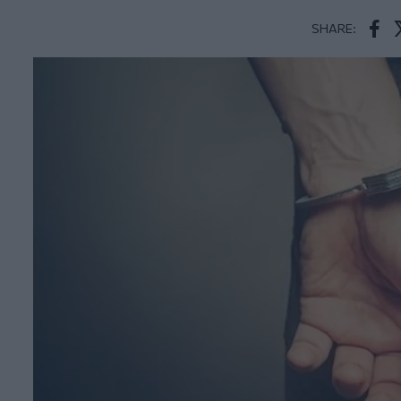
SHARE:
Face
T