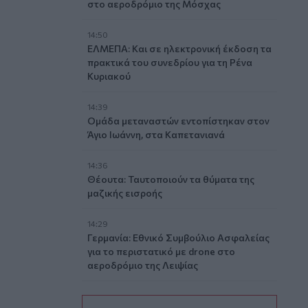
στο αεροδρόμιο της Μόσχας
14:50
ΕΛΜΕΠΑ: Και σε ηλεκτρονική έκδοση τα
πρακτικά του συνεδρίου για τη Ρένα
Κυριακού
14:39
Ομάδα μεταναστών εντοπίστηκαν στον
Άγιο Ιωάννη, στα Καπετανιανά
14:36
Θέουτα: Ταυτοποιούν τα θύματα της
μαζικής εισροής
14:29
Γερμανία: Εθνικό Συμβούλιο Ασφαλείας
για το περιστατικό με drone στο
αεροδρόμιο της Λειψίας
14:29