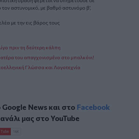
λιστική δράση φέρεται να υπηρετούσε σε
τον αστυνομικό, με βαθμό αστυνόμο β’,
λέα με την εις βάρος τους
λίγο πριν τη δεύτερη κάλπη
 πατέρα του απαγχονισμένο στο μπαλκόνι!
Νεοελληνική Γλώσσα και Λογοτεχνία
ο
Google News
και στο
Facebook
κανάλι μας στο
YouTube