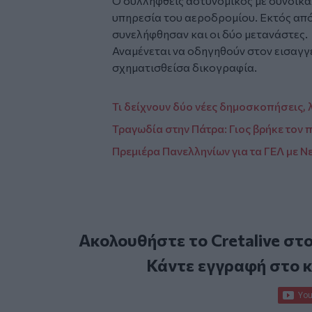
Ο συλληφθείς αστυνομικός με συνδικα
υπηρεσία του αεροδρομίου. Εκτός από 
συνελήφθησαν και οι δύο μετανάστες.
Αναμένεται να οδηγηθούν στον εισαγγε
σχηματισθείσα δικογραφία.
Τι δείχνουν δύο νέες δημοσκοπήσεις, 
Τραγωδία στην Πάτρα: Γιος βρήκε τον
Πρεμιέρα Πανελληνίων για τα ΓΕΛ με 
Ακολουθήστε το Cretalive στ
Κάντε εγγραφή στο 