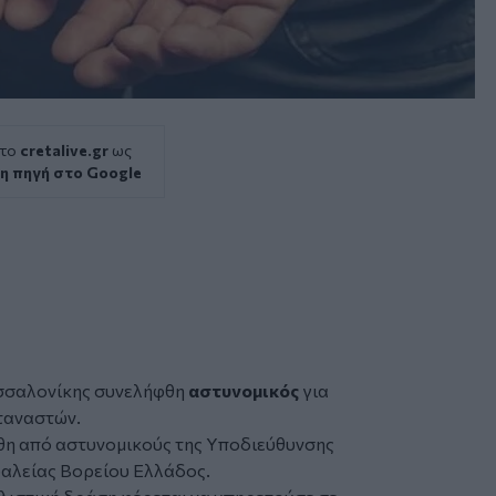
 το
cretalive.gr
ως
η πηγή στο Google
σσαλονίκης συνελήφθη
αστυνομικός
για
ταναστών.
η από αστυνομικούς της Υποδιεύθυνσης
λείας Βορείου Ελλάδος.