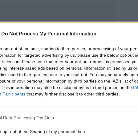
-
Do Not Process My Personal Information
ΙΚΆ TAGS
to opt-out of the sale, sharing to third parties, or processing of your per
κός
Διακίνηση Μεταναστών
formation for targeted advertising by us, please use the below opt-out s
r selection. Please note that after your opt-out request is processed y
eing interest-based ads based on personal information utilized by us or
disclosed to third parties prior to your opt-out. You may separately opt-
losure of your personal information by third parties on the IAB’s list of
. This information may also be disclosed by us to third parties on the
IA
ερ του CRETALIVE
Participants
that may further disclose it to other third parties.
ΤΗΝ ΕΊΔΗΣΗ
l Data Processing Opt Outs
o opt-out of the Sharing of my personal data.