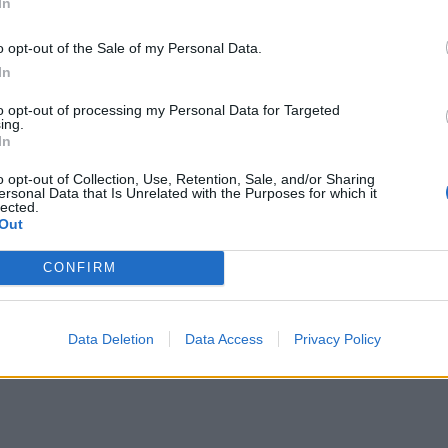
In
Μυστράς: 11 μήνες με αναστολή στον 55χρονο για την ψ
ΕΛΛAΔΑ
14:01
o opt-out of the Sale of my Personal Data.
από Βαθύλακκο
Μυστράς: 11 μήνες με αναστολή στο
Μυστράς: 11 μήνες με αναστολή
στον 55χρονο για την ψευδή
In
κατάθεση
to opt-out of processing my Personal Data for Targeted
ing.
In
ς «Greek Mafia» - Κατηγορείται και για τη δολοφονία Ζαμπ
ΕΟΤ: Η Ελλάδα στις κορυφαίες επιλογές των Ευρωπαίων
ΕΛΛAΔΑ
12:53
 τους εκτελεστές της «Greek Mafia» - Κατηγορείται και γι
ΕΟΤ: Η Ελλάδα στις κορυφαίες επι
ΕΟΤ: Η Ελλάδα στις κορυφαίες
o opt-out of Collection, Use, Retention, Sale, and/or Sharing
επιλογές των Ευρωπαίων
ersonal Data that Is Unrelated with the Purposes for which it
ταξιδιωτών
lected.
Out
CONFIRM
Data Deletion
Data Access
Privacy Policy