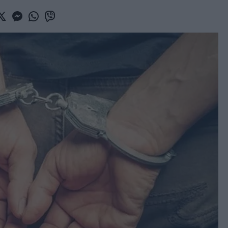
book
witter
Messenger
Whatsapp
Viber