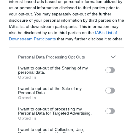
interest-based ads based on personal information utilized by
ΠΕΡΙΣΣΟΤΕΡΑ
us or personal information disclosed to third parties prior to
your opt-out. You may separately opt-out of the further
disclosure of your personal information by third parties on the
IAB’s list of downstream participants. This information may
also be disclosed by us to third parties on the
IAB’s List of
Downstream Participants
that may further disclose it to other
ΣΧΕΤΙΚA AΡΘΡΑ
third parties.
Personal Data Processing Opt Outs
Πειραιάς: Κορυφώνεται η έξοδος του Αυγούστου
ΕΛΛAΔΑ
09:19
Πειραιάς: Κορυφώνεται η έξοδος τ
Πειραιάς: Κορυφώνεται η έξοδος
I want to opt-out of the Sharing of my
του Αυγούστου
personal data.
Opted In
I want to opt-out of the Sale of my
Personal Data.
Προς εκτύπωση το πολλαπλό βιβλίο - «Σύγχρονο εκπαιδ
ΕΛΛAΔΑ
08:58
Opted In
Προς εκτύπωση το πολλαπλό βιβλίο 
Προς εκτύπωση το πολλαπλό
βιβλίο - «Σύγχρονο
I want to opt-out of processing my
Personal Data for Targeted Advertising.
εκπαιδευτικό υλικό, τόσο σε
Opted In
έντυπη όσο και σε ηλεκτρονική
μορφή»
I want to opt-out of Collection, Use,