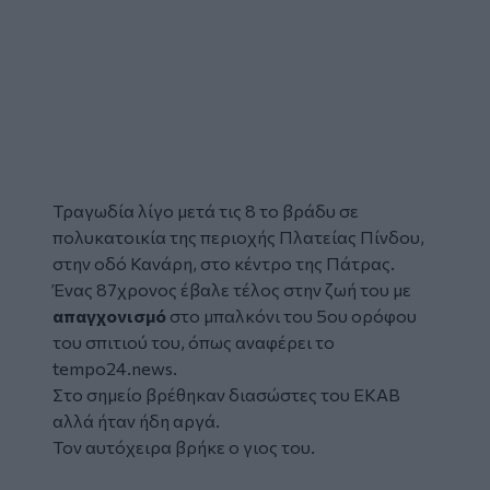
Τραγωδία λίγο μετά τις 8 το βράδυ σε
πολυκατοικία της περιοχής Πλατείας Πίνδου,
στην οδό Κανάρη, στο κέντρο της Πάτρας.
Ένας 87χρονος έβαλε τέλος στην ζωή του με
απαγχονισμό
στο μπαλκόνι του 5ου ορόφου
του σπιτιού του, όπως αναφέρει το
tempo24.news.
Στο σημείο βρέθηκαν διασώστες του ΕΚΑΒ
αλλά ήταν ήδη αργά.
Τον αυτόχειρα βρήκε ο γιος του.