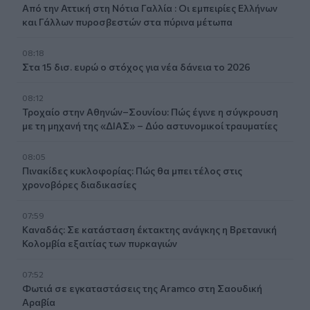
Από την Αττική στη Νότια Γαλλία : Οι εμπειρίες Ελλήνων
και Γάλλων πυροσβεστών στα πύρινα μέτωπα
08:18
Στα 15 δισ. ευρώ ο στόχος για νέα δάνεια το 2026
08:12
Τροχαίο στην Αθηνών–Σουνίου: Πώς έγινε η σύγκρουση
με τη μηχανή της «ΔΙΑΣ» – Δύο αστυνομικοί τραυματίες
08:05
Πινακίδες κυκλοφορίας: Πώς θα μπει τέλος στις
χρονοβόρες διαδικασίες
07:59
Καναδάς: Σε κατάσταση έκτακτης ανάγκης η Βρετανική
Κολομβία εξαιτίας των πυρκαγιών
07:52
Φωτιά σε εγκαταστάσεις της Aramco στη Σαουδική
Αραβία