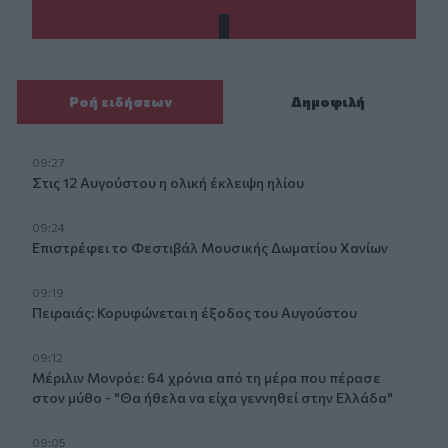
Ροή ειδήσεων
Δημοφιλή
09:27
Στις 12 Αυγούστου η ολική έκλειψη ηλίου
09:24
Επιστρέφει το Φεστιβάλ Μουσικής Δωματίου Χανίων
09:19
Πειραιάς: Κορυφώνεται η έξοδος του Αυγούστου
09:12
Μέριλιν Μονρόε: 64 χρόνια από τη μέρα που πέρασε
στον μύθο - "Θα ήθελα να είχα γεννηθεί στην Ελλάδα"
09:05