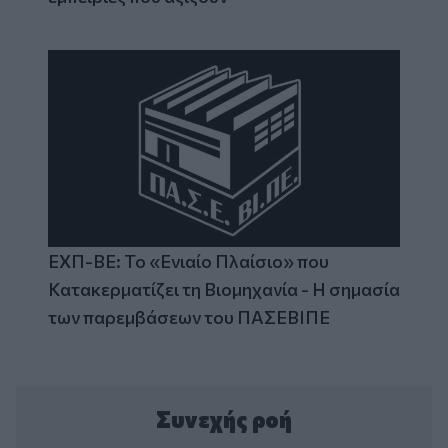
ΕΧΠ-ΒΕ: Το «Ενιαίο Πλαίσιο» που
Κατακερματίζει τη Βιομηχανία - Η σημασία
των παρεμβάσεων του ΠΑΣΕΒΙΠΕ
Συνεχής ροή