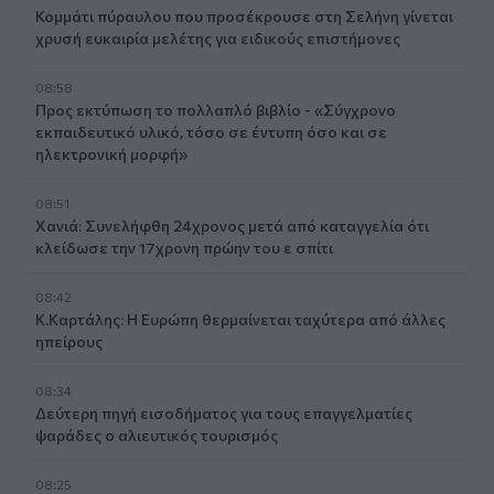
Κομμάτι πύραυλου που προσέκρουσε στη Σελήνη γίνεται
χρυσή ευκαιρία μελέτης για ειδικούς επιστήμονες
08:58
Προς εκτύπωση το πολλαπλό βιβλίο - «Σύγχρονο
εκπαιδευτικό υλικό, τόσο σε έντυπη όσο και σε
ηλεκτρονική μορφή»
08:51
Χανιά: Συνελήφθη 24χρονος μετά από καταγγελία ότι
κλείδωσε την 17χρονη πρώην του ε σπίτι
08:42
Κ.Καρτάλης: Η Ευρώπη θερμαίνεται ταχύτερα από άλλες
ηπείρους
08:34
Δεύτερη πηγή εισοδήματος για τους επαγγελματίες
ψαράδες ο αλιευτικός τουρισμός
08:25