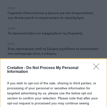
07:45
Γερμανία: Επεκτείνεται η έρευνα για την αντιμετώπιση
των drones μετά το περιστατικό σε αεροδρόμιο
07:38
Τα πρωτοσέλιδα των εφημερίδων της Κυριακής
07:31
Ένας πρόσφυγας από τη Σμύρνη σχεδίασε το αυτοκίνητο
που αντέγραψε όλος ο κόσμος
07:23
Cretalive -
Do Not Process My Personal
Η Σαγκάη ακυρώνει 1.300 πτήσεις ενόψει του τυφώνα
Information
Dolphin
If you wish to opt-out of the sale, sharing to third parties, or
07:17
processing of your personal or sensitive information for
Περού: Δεκατρείς νεκροί και τέσσερις τραυματίες σε
targeted advertising by us, please use the below opt-out
τροχαίο
section to confirm your selection. Please note that after your
opt-out request is processed you may continue seeing