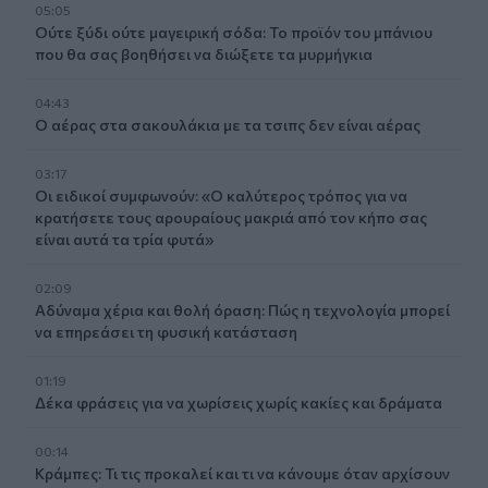
05:05
Ούτε ξύδι ούτε μαγειρική σόδα: Το προϊόν του μπάνιου
που θα σας βοηθήσει να διώξετε τα μυρμήγκια
04:43
Ο αέρας στα σακουλάκια με τα τσιπς δεν είναι αέρας
03:17
Οι ειδικοί συμφωνούν: «Ο καλύτερος τρόπος για να
κρατήσετε τους αρουραίους μακριά από τον κήπο σας
είναι αυτά τα τρία φυτά»
02:09
Αδύναμα χέρια και θολή όραση: Πώς η τεχνολογία μπορεί
να επηρεάσει τη φυσική κατάσταση
01:19
Δέκα φράσεις για να χωρίσεις χωρίς κακίες και δράματα
00:14
Κράμπες: Τι τις προκαλεί και τι να κάνουμε όταν αρχίσουν