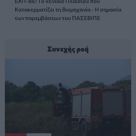
ΕΧΠ-ΒΕ: Το «Ενιαίο Πλαίσιο» που
Κατακερματίζει τη Βιομηχανία - Η σημασία
των παρεμβάσεων του ΠΑΣΕΒΙΠΕ
Συνεχής ροή