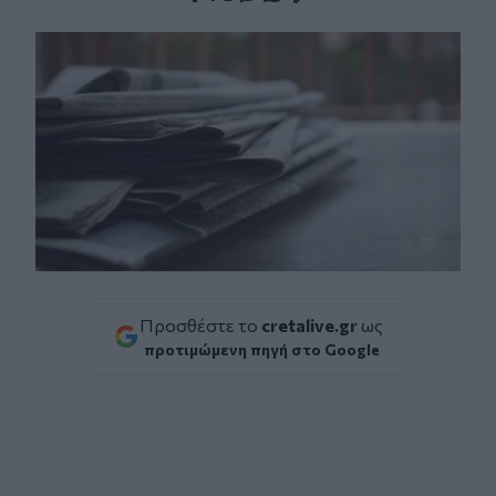
Facebook
Twitter
Messenger
Whatsapp
Viber
Προσθέστε το
cretalive.gr
ως
προτιμώμενη πηγή στο Google