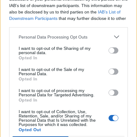
σβήσουν (Βίντεο)
IAB’s list of downstream participants. This information may
also be disclosed by us to third parties on the
IAB’s List of
22:19
Downstream Participants
that may further disclose it to other
Bank of America: Η Gen Z αποταμιεύει λιγότερο από κάθε
third parties.
άλλη γενιά, αλλά συνεχίζει να ξοδεύει
Personal Data Processing Opt Outs
22:15
Τζόκερ: Τα αποτελέσματα της κλήρωσης
I want to opt-out of the Sharing of my
personal data.
Opted In
ΠΕΡΙΣΣΟΤΕΡΑ
I want to opt-out of the Sale of my
Personal Data.
Opted In
I want to opt-out of processing my
Personal Data for Targeted Advertising.
Opted In
ΣΧΕΤΙΚA AΡΘΡΑ
I want to opt-out of Collection, Use,
Retention, Sale, and/or Sharing of my
Personal Data that Is Unrelated with the
Purposes for which it was collected.
Βύρωνας: Διαρρήκτες έριξαν οξύ στις κλειδαριές για να
ΕΛΛAΔΑ
23:31
Opted Out
Βύρωνας: Διαρρήκτες έριξαν οξύ στ
Βύρωνας: Διαρρήκτες έριξαν οξύ
στις κλειδαριές για να μπουν σε