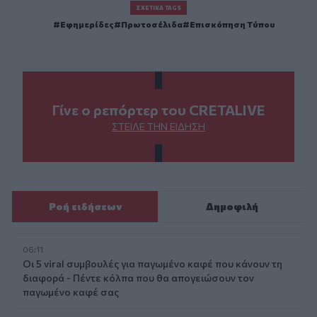
ΣΧΕΤΙΚΆ TAGS
Εφημερίδες
Πρωτοσέλιδα
Επισκόπηση Τύπου
Γίνε ο ρεπόρτερ του CRETALIVE
ΣΤΕΊΛΕ ΤΗΝ ΕΊΔΗΣΗ
Ροή ειδήσεων
Δημοφιλή
06:11
Οι 5 viral συμβουλές για παγωμένο καφέ που κάνουν τη
διαφορά - Πέντε κόλπα που θα απογειώσουν τον
παγωμένο καφέ σας