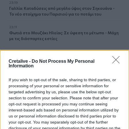
23:19
Γαλλία: Καταδύσεις από μεγάλο ύψος στον Σηκουάνα -
Το νέο στοίχημα του Παρισιού για το ποτάμι του
23:11
Φωτιά στο Μουζάκι Ηλείας: Σε ύφεση το μέτωπο - Μάχη
με τις διάσπαρτες εστίες
23:02
Ντόναλντ Τραμπ: Κρατάμε χαμηλούς τόνους με το Ιράν
Cretalive -
Do Not Process My Personal
Information
22:49
Γλέντι στον Μοχό τη βραδιά του Δεκαπενταύγουστου!
If you wish to opt-out of the sale, sharing to third parties, or
processing of your personal or sensitive information for
22:34
targeted advertising by us, please use the below opt-out
ΣΥΡΙΖΑ-ΠΣ για Νίκο Καλογερόπουλο: Υπηρέτησε την
section to confirm your selection. Please note that after your
τέχνη μακριά από συμβάσεις και στερεότυπα
opt-out request is processed you may continue seeing
interest-based ads based on personal information utilized by
22:26
us or personal information disclosed to third parties prior to
Challenge ανηλίκων μέσα σε δάσος στη λεωφόρο
your opt-out. You may separately opt-out of the further
Πεντέλης - Βάζουν φωτιά και μετά προσπαθούν να τη
disclosure of your personal information by third parties on the