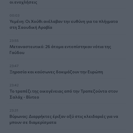
οι ενοχλήσεις
00:03
Υεμένη: Οι Χούθι ανέλαβαν την ευθύνη για τα πλήγματα
στη Σαουδική Αραβία
23:55
Μεταναστευτικό: 26 άτομα εντοπίστηκαν νότια της
Γαύδου
23:47
Ξηρασία και καύσωνες δοκιμάζουν την Ευρώπη
23:42
Το τραπέζι της οικογένειας από την Τραπεζούντα στον
Σαλάχ - Βίντεο
23:31
Βύρωνας: Διαρρήκτες έριξαν οξύ στις κλειδαριές για να
μπουν σε διαμερίσματα