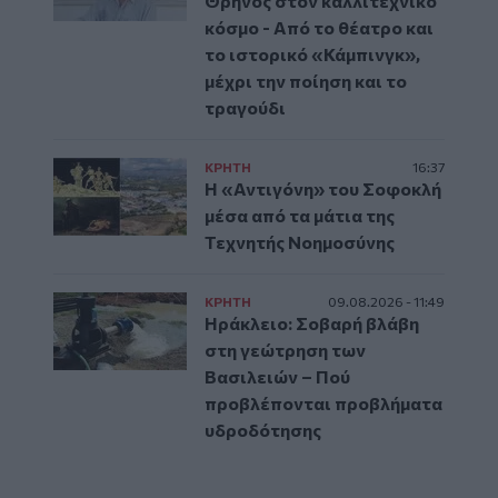
Θρήνος στον καλλιτεχνικό
κόσμο - Από το θέατρο και
το ιστορικό «Κάμπινγκ»,
μέχρι την ποίηση και το
τραγούδι
ΚΡΗΤΗ
16:37
Η «Αντιγόνη» του Σοφοκλή
μέσα από τα μάτια της
Τεχνητής Νοημοσύνης
ΚΡΗΤΗ
09.08.2026 - 11:49
Ηράκλειο: Σοβαρή βλάβη
στη γεώτρηση των
Βασιλειών – Πού
προβλέπονται προβλήματα
υδροδότησης