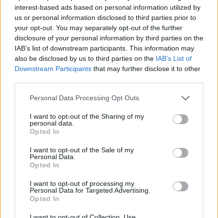
Καβρό - Συγκλονιστικό βίντεο
interest-based ads based on personal information utilized by
us or personal information disclosed to third parties prior to
your opt-out. You may separately opt-out of the further
ΠΕΡΙΣΣΟΤΕΡΑ
disclosure of your personal information by third parties on the
IAB’s list of downstream participants. This information may
also be disclosed by us to third parties on the
IAB’s List of
Downstream Participants
that may further disclose it to other
third parties.
Personal Data Processing Opt Outs
ΣΧΕΤΙΚA AΡΘΡΑ
I want to opt-out of the Sharing of my
personal data.
Κικίλιας: Έρχονται νέες προσλήψεις στο Λιμενικό - Ενι
ΕΛΛAΔΑ
12:56
Opted In
Έρχονται νέες προσλήψεις στο Λιμεν
Έρχονται νέες προσλήψεις στο
Λιμενικό - "Ενισχύσαμε ήδη την
I want to opt-out of the Sale of my
Personal Data.
Κρήτη" λέει ο Κικίλιας
Opted In
I want to opt-out of processing my
Personal Data for Targeted Advertising.
Μαρινάκης για Αλ. Τσίπρα: Η συλλογική μνήμη δεν σβήνε
ΕΛΛAΔΑ
12:42
Opted In
Μαρινάκης για Αλ. Τσίπρα: Η συλλογ
Μαρινάκης για Αλ. Τσίπρα: Η
συλλογική μνήμη δεν σβήνει τόσο
I want to opt-out of Collection, Use,