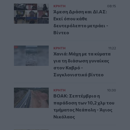
ΚΡΗΤΗ
08:15
Άμεση Δράση και ΔΙ.ΑΣ:
Εκεί όπου κάθε
δευτερόλεπτο μετράει -
Βίντεο
ΚΡΗΤΗ
11:22
Χανιά: Μάχη με τα κύματα
για τη διάσωση γυναίκας
στον Καβρό -
Συγκλονιστικό βίντεο
ΚΡΗΤΗ
10:30
ΒΟΑΚ: Σεπτέμβριο η
παράδοση των 10,2 χλμ του
τμήματος Νεάπολη - Άγιος
Νικόλαος