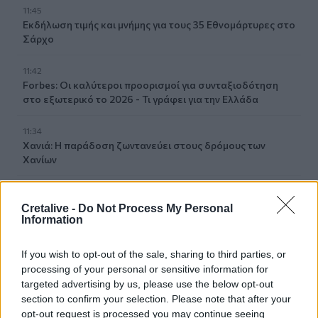
11:45
Εκδήλωση τιμής και μνήμης για τους 35 Εθνομάρτυρες στο
Σάρχο
11:42
Forbes: Οι καλύτεροι προορισμοί για συνταξιοδότηση
στο εξωτερικό το 2026 - Τι γράφει για την Ελλάδα
11:34
Χανιά: Η παράδοση ζωντανεύει στους δρόμους των
Χανίων
11:30
Μήλος: 33χρονος τουρίστας... εγκλωβίστηκε σε βράχο 20
Cretalive -
Do Not Process My Personal
Information
μέτρων και τον διέσωσε το Λιμενικό τα ξημερώματα
11:28
If you wish to opt-out of the sale, sharing to third parties, or
«Η δίκη του Μάνου Χατζιδάκι» στα Χανιά
processing of your personal or sensitive information for
targeted advertising by us, please use the below opt-out
11:22
section to confirm your selection. Please note that after your
Χανιά: Μάχη με τα κύματα για τη διάσωση γυναίκας στον
opt-out request is processed you may continue seeing