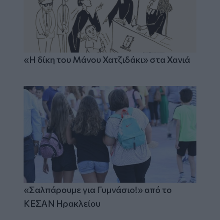
«Η δίκη του Μάνου Χατζιδάκι» στα Χανιά
«Σαλπάρουμε για Γυμνάσιο!» από το
ΚΕΣΑΝ Ηρακλείου