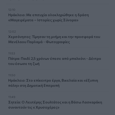
12:10
Ηράκλειο: Με επιτυχία ολοκληρώθηκε η δράση
«Μαγειρέματα – Ιστορίες χωρίς Σύνορα»
12:02
Χερσόνησος: Τίμησαν τη μνήμη και την προσφορά του
Μενέλαου Παρλαμά - Φωτογραφίες
11:53
Πάτρα: Παιδί 2,5 χρόνων έπεσε από μπαλκόνι - Δέντρο
του έσωσε τη ζωή
11:50
Ηράκλειο: Στο επίκεντρο έργα, Βικελαία και «έξυπνη
πόλη» στη Δημοτική Επιτροπή
11:49
Σητεία: Ο Λευτέρης Σουλτάτος και η Βάσω Λασκαράκη
συναντούν τις « Χρυσοχέρες»