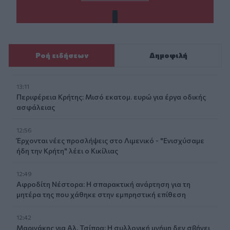
Ροή ειδήσεων
Δημοφιλή
13:11
Περιφέρεια Κρήτης: Μισό εκατομ. ευρώ για έργα οδικής
ασφάλειας
12:56
Έρχονται νέες προσλήψεις στο Λιμενικό - "Ενισχύσαμε
ήδη την Κρήτη" λέει ο Κικίλιας
12:49
Αφροδίτη Νέστορα: Η σπαρακτική ανάρτηση για τη
μητέρα της που χάθηκε στην εμπρηστική επίθεση
12:42
Μαρινάκης για Αλ. Τσίπρα: Η συλλογική μνήμη δεν σβήνει