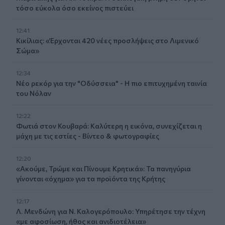
τόσο εύκολα όσο εκείνος πιστεύει
12:41
Κικίλιας: «Έρχονται 420 νέες προσλήψεις στο Λιμενικό
Σώμα»
12:34
Νέο ρεκόρ για την "Οδύσσεια" - Η πιο επιτυχημένη ταινία
του Νόλαν
12:22
Φωτιά στον Κουβαρά: Καλύτερη η εικόνα, συνεχίζεται η
μάχη με τις εστίες - Βίντεο & φωτογραφίες
12:20
«Ακούμε, Τρώμε και Πίνουμε Κρητικά»: Τα πανηγύρια
γίνονται «όχημα» για τα προϊόντα της Κρήτης
12:17
Λ. Μενδώνη για Ν. Καλογερόπουλο: Υπηρέτησε την τέχνη
«με αφοσίωση, ήθος και ανιδιοτέλεια»