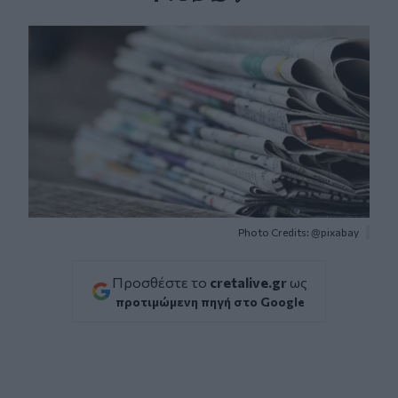
Facebook
Twitter
Messenger
Whatsapp
Viber
Photo Credits: @pixabay
Προσθέστε το
cretalive.gr
ως
προτιμώμενη πηγή στο Google