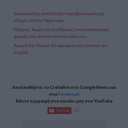
Δικυκλιστής αντάλλαξε πυροβολισμούς με
οδηγό Ι.Χ στο Περιστέρι
Πύργος: Χωρίς τις αισθήσεις του εντοπίστηκε
ψαράς που έπεσε από το καΐκι του
Αργολίδα: Νεκρά 20 αρνάκια που έπεσαν σε
πηγάδι
Ακολουθήστε το Cretalive στο
Google News
και
στο
Facebook
Κάντε εγγραφή στο κανάλι μας στο
YouTube