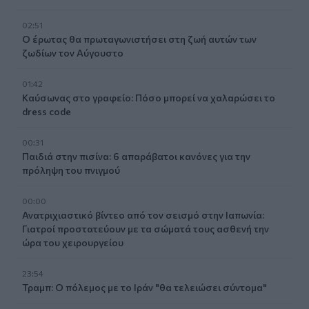
02:51
Ο έρωτας θα πρωταγωνιστήσει στη ζωή αυτών των
ζωδίων τον Αύγουστο
01:42
Καύσωνας στο γραφείο: Πόσο μπορεί να χαλαρώσει το
dress code
00:31
Παιδιά στην πισίνα: 6 απαράβατοι κανόνες για την
πρόληψη του πνιγμού
00:00
Ανατριχιαστικό βίντεο από τον σεισμό στην Ιαπωνία:
Γιατροί προστατεύουν με τα σώματά τους ασθενή την
ώρα του χειρουργείου
23:54
Τραμπ: Ο πόλεμος με το Ιράν "θα τελειώσει σύντομα"