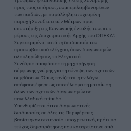
Τροφίμων ή/και Βασικής Υλικής Συνδρομής
προς τους απόρους, συμπεριλαμβανομένων
των παιδιών, με παράλληλη στοχευμένη
παροχή Συνοδευτικών Μέτρων προς
υποστήριξη της Κοινωνικής ένταξής τους» εκ
μέρους της Διαχειριστικής Αρχής του ΟΠΕΚΑ".
Συγκεκριμένα, κατά τη διαδικασία του
προσυμβατικού ελέγχου, όσων διαγωνισμών
ολοκληρώθηκαν, το Ελεγκτικό
Συνέδριο αποφάσισε τη μη χορήγηση
σύμφωνης γνώμης για τη σύναψη των σχετικών
συμβάσεων. Όπως τονίζεται, η εν λόγω
απόφαση έφερε ως αποτέλεσμα τη ματαίωση
όλων των σχετικών διαγωνισμών σε
πανελλαδικό επίπεδο.
Υπενθυμίζεται ότι οι διαγωνιστικές
διαδικασίες σε όλες τις Περιφέρειες
βασίστηκαν στο ενιαίο, υποχρεωτικό, πρότυπο
τεύχος δημοπράτησης που καταρτίστηκε από