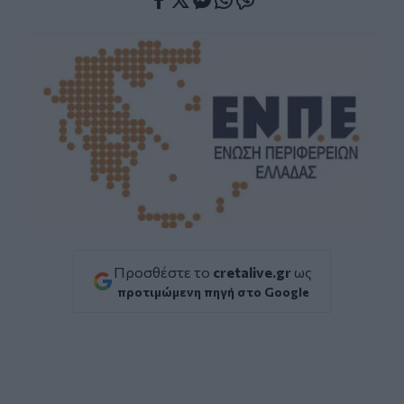
Facebook
Twitter
Messenger
Whatsapp
Viber
Προσθέστε το
cretalive.gr
ως
προτιμώμενη πηγή στο Google