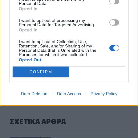
Ξεκινούν τα δοκιμαστικά δρομολόγια της επέκτασης του
Personal Data.
Μετρό Θεσσαλονίκης
Opted In
I want to opt-out of processing my
22:05
Personal Data for Targeted Advertising.
Τζόκερ: Αυτοί είναι οι τυχεροί αριθμοί που κερδίζουν
Opted In
πάνω από 2 εκατ. ευρώ
I want to opt-out of Collection, Use,
Retention, Sale, and/or Sharing of my
21:56
Personal Data that Is Unrelated with the
Συρία: Βόμβα εξερράγη σε λεωφορείο κοντά στη
Purposes for which it was collected.
Opted Out
Δαμασκό – Τουλάχιστον 2 νεκροί και 13 τραυματίες
CONFIRM
ΠΕΡΙΣΣΟΤΕΡΑ
Data Deletion
Data Access
Privacy Policy
ΣΧΕΤΙΚA AΡΘΡΑ