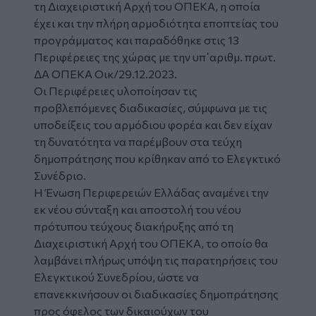
τη Διαχειριστική Αρχή του ΟΠΕΚΑ, η οποία
έχει και την πλήρη αρμοδιότητα εποπτείας του
προγράμματος και παραδόθηκε στις 13
Περιφέρειες της χώρας με την υπ᾽αριθμ. πρωτ.
ΔΑ ΟΠΕΚΑ Οικ/29.12.2023.
Οι Περιφέρειες υλοποίησαν τις
προβλεπόμενες διαδικασίες, σύμφωνα με τις
υποδείξεις του αρμόδιου φορέα και δεν είχαν
τη δυνατότητα να παρέμβουν στα τεύχη
δημοπράτησης που κρίθηκαν από το Ελεγκτικό
Συνέδριο.
Η Ένωση Περιφερειών Ελλάδας αναμένει την
εκ νέου σύνταξη και αποστολή του νέου
πρότυπου τεύχους διακήρυξης από τη
Διαχειριστική Αρχή του ΟΠΕΚΑ, το οποίο θα
λαμβάνει πλήρως υπόψη τις παρατηρήσεις του
Ελεγκτικού Συνεδρίου, ώστε να
επανεκκινήσουν οι διαδικασίες δημοπράτησης
προς όφελος των δικαιούχων του