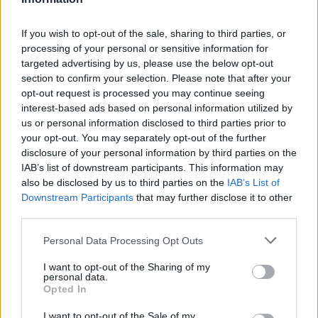
Χανιά: ΕΔΕ για την υπόθεση της 75χρονης που βρέθηκε
νεκρή σε χωράφι
If you wish to opt-out of the sale, sharing to third parties, or
processing of your personal or sensitive information for
23:00
targeted advertising by us, please use the below opt-out
Ιταλία: Στη Νάπολη καταγράφηκε θερμοκρασία-ρεκόρ 48
section to confirm your selection. Please note that after your
βαθμών
opt-out request is processed you may continue seeing
interest-based ads based on personal information utilized by
22:32
us or personal information disclosed to third parties prior to
Υπόθεση Marfin: Έφθασε στην Ελλάδα η 46χρονη
your opt-out. You may separately opt-out of the further
κατηγορούμενη για εμπρησμό
disclosure of your personal information by third parties on the
IAB’s list of downstream participants. This information may
22:30
also be disclosed by us to third parties on the
IAB’s List of
Αυτές είναι οι πιο επικίνδυνες εβδομάδες για μεγάλες
Downstream Participants
that may further disclose it to other
πυρκαγιές
third parties.
22:21
Personal Data Processing Opt Outs
Χρήστος Δάντης: «Δεν περίμενα την αχαριστία, 22 χρόνια
μετά και συνάδελφοι προσπαθούν να ξεχάσουν ότι
I want to opt-out of the Sharing of my
έγραψα αυτό το τραγούδι»
personal data.
Opted In
22:14
I want to opt-out of the Sale of my