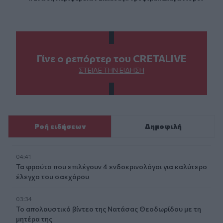
Γίνε ο ρεπόρτερ του CRETALIVE
ΣΤΕΊΛΕ ΤΗΝ ΕΊΔΗΣΗ
Ροή ειδήσεων
Δημοφιλή
04:41
Τα φρούτα που επιλέγουν 4 ενδοκρινολόγοι για καλύτερο
έλεγχο του σακχάρου
03:34
Το απολαυστικό βίντεο της Νατάσας Θεοδωρίδου με τη
μητέρα της