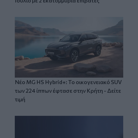
Ιούλιο με 2 εκατομμύρια επιβάτες
Νέο MG HS Hybrid+: Το οικογενειακό SUV
των 224 ίππων έφτασε στην Κρήτη - Δείτε
τιμή