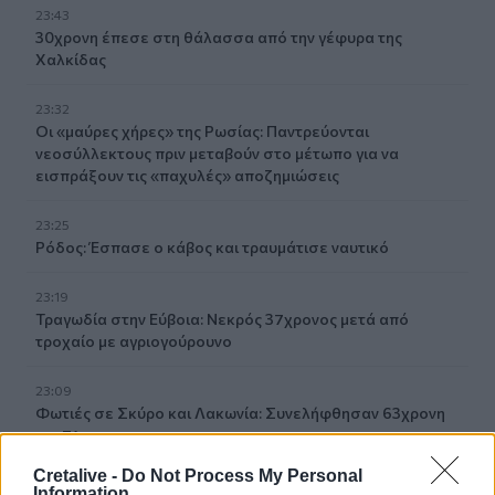
23:43
30χρονη έπεσε στη θάλασσα από την γέφυρα της
Χαλκίδας
23:32
Οι «μαύρες χήρες» της Ρωσίας: Παντρεύονται
νεοσύλλεκτους πριν μεταβούν στο μέτωπο για να
εισπράξουν τις «παχυλές» αποζημιώσεις
23:25
Ρόδος: Έσπασε ο κάβος και τραυμάτισε ναυτικό
23:19
Τραγωδία στην Εύβοια: Νεκρός 37χρονος μετά από
τροχαίο με αγριογούρουνο
23:09
Φωτιές σε Σκύρο και Λακωνία: Συνελήφθησαν 63χρονη
και 71χρονος
Cretalive -
Do Not Process My Personal
23:07
Information