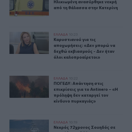
Ηλικιωμένη ανασύρθηκε νεκρή από 
Ηλικιωμένη ανασύρθηκε νεκρή
από τη θάλασσα στην Κατερίνη
Καρυστιανού για τις αποχωρήσεις: «Δεν μπορώ να δεχθ
ΕΛΛAΔΑ
10:23
Καρυστιανού για τις αποχωρήσεις: 
Καρυστιανού για τις
αποχωρήσεις: «Δεν μπορώ να
δεχθώ εκβιασμούς - Δεν ήταν
όλοι καλοπροαίρετοι»
ΠΟΓΕΔΥ: Απάντηση στις επικρίσεις για το Antinero – «
ΕΛΛAΔΑ
10:22
ΠΟΓΕΔΥ: Απάντηση στις επικρίσεις 
ΠΟΓΕΔΥ: Απάντηση στις
επικρίσεις για το Antinero – «Η
πρόληψη δεν καταργεί τον
κίνδυνο πυρκαγιάς»
Νεκρός 72χρονος Σουηδός σε παραλία της Ρόδου
ΕΛΛAΔΑ
10:19
Νεκρός 72χρονος Σουηδός σε παρα
Νεκρός 72χρονος Σουηδός σε