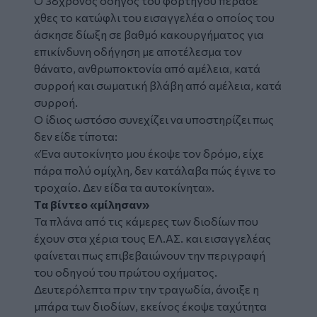
Ο 38χρονος
οδηγός
του φορτηγού πέρασε
χθες το κατώφλι του εισαγγελέα ο οποίος του
άσκησε δίωξη σε βαθμό κακουργήματος για
επικίνδυνη οδήγηση με αποτέλεσμα τον
θάνατο, ανθρωποκτονία από αμέλεια, κατά
συρροή και σωματική βλάβη από αμέλεια, κατά
συρροή.
Ο ίδιος ωστόσο συνεχίζει να υποστηρίζει πως
δεν είδε τίποτα:
«Ένα αυτοκίνητο μου έκοψε τον δρόμο, είχε
πάρα πολύ ομίχλη, δεν κατάλαβα πώς έγινε το
τροχαίο. Δεν είδα τα αυτοκίνητα».
Τα βίντεο «μίλησαν»
Τα πλάνα από τις κάμερες των διοδίων που
έχουν στα χέρια τους ΕΛ.ΑΣ. και εισαγγελέας
φαίνεται πως επιβεβαιώνουν την περιγραφή
του οδηγού του πρώτου οχήματος.
Δευτερόλεπτα πριν την τραγωδία, άνοιξε η
μπάρα των διοδίων, εκείνος έκοψε ταχύτητα