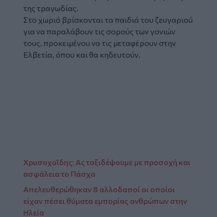
της τραγωδίας.
Στο χωριό βρίσκονται τα παιδιά του ζευγαριού
για να παραλάβουν τις σορούς των γονιών
τους, προκειμένου να τις μεταφέρουν στην
Ελβετία, όπου και θα κηδευτούν.
Glomex
Video
Χρυσοχοΐδης: Ας ταξιδέψουμε με προσοχή και
ασφάλεια το Πάσχα
Απελευθερώθηκαν 8 αλλοδαποί οι οποίοι
είχαν πέσει θύματα εμπορίας ανθρώπων στην
Ηλεία