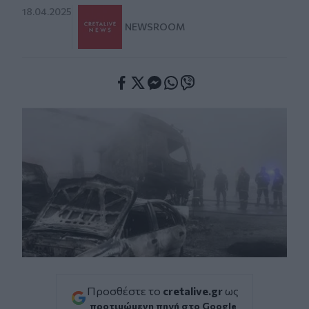
18.04.2025
NEWSROOM
Facebook
Twitter
Messenger
Whatsapp
Viber
Προσθέστε το
cretalive.gr
ως
προτιμώμενη πηγή στο Google