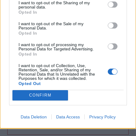
I want to opt-out of the Sharing of my
ΚΕΠ - Προειδοποίηση από τον Δήμο Μαλεβιζίου
personal data.
Opted In
10:12
Eurobank: Νέα αγορά 1,1 εκατ. ιδίων μετοχών - Στα €4,92
I want to opt-out of the Sale of my
Personal Data.
εκατ. το κόστος
Opted In
10:10
I want to opt-out of processing my
Personal Data for Targeted Advertising.
Εξοικονομώ - Επιχειρώ: Παράταση έως τις 30 Νοεμβρίου
Opted In
για περισσότερες από 400 επιχειρήσεις
I want to opt-out of Collection, Use,
09:54
Retention, Sale, and/or Sharing of my
Personal Data that Is Unrelated with the
Τα ξημερώματα της Πέμπτης κοίτα στον ουρανό - Έρχεται
Purposes for which it was collected.
η βροχή των Περσείδων
Opted Out
09:46
CONFIRM
Νίκος Καλογερόπουλος (1952-2026): O αντισυμβατικός
«ιππέας της Πύλου»
Data Deletion
Data Access
Privacy Policy
ΠΕΡΙΣΣΟΤΕΡΑ