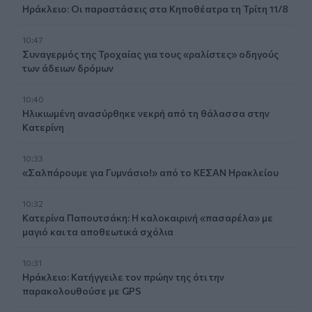
Ηράκλειο: Οι παραστάσεις στα Κηποθέατρα τη Τρίτη 11/8
10:47
Συναγερμός της Τροχαίας για τους «ραλίστες» οδηγούς
των άδειων δρόμων
10:40
Ηλικιωμένη ανασύρθηκε νεκρή από τη θάλασσα στην
Κατερίνη
10:33
«Σαλπάρουμε για Γυμνάσιο!» από το ΚΕΣΑΝ Ηρακλείου
10:32
Κατερίνα Παπουτσάκη: Η καλοκαιρινή «πασαρέλα» με
μαγιό και τα αποθεωτικά σχόλια
10:31
Ηράκλειο: Κατήγγειλε τον πρώην της ότι την
παρακολουθούσε με GPS