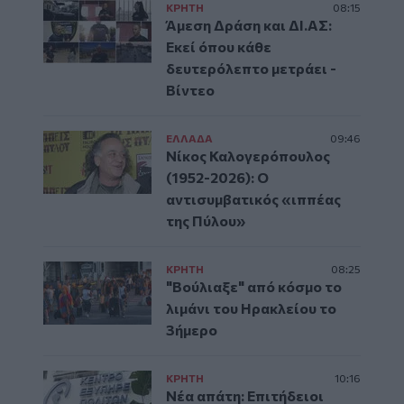
ΚΡΗΤΗ
08:15
Άμεση Δράση και ΔΙ.ΑΣ:
Εκεί όπου κάθε
δευτερόλεπτο μετράει -
Βίντεο
ΕΛΛAΔΑ
09:46
Νίκος Καλογερόπουλος
(1952-2026): O
αντισυμβατικός «ιππέας
της Πύλου»
ΚΡΗΤΗ
08:25
"Βούλιαξε" από κόσμο το
λιμάνι του Ηρακλείου το
3ήμερο
ΚΡΗΤΗ
10:16
Νέα απάτη: Επιτήδειοι