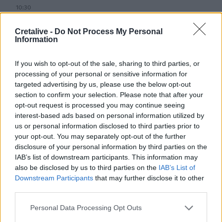
10:30
ΒΟΑΚ: Σεπτέμβριο η παράδοση των 10,2 χλμ του
τμήματος Νεάπολη - Άγιος Νικόλαος
Cretalive -
Do Not Process My Personal
Information
10:23
Καρυστιανού για τις αποχωρήσεις: «Δεν μπορώ να δεχθώ
If you wish to opt-out of the sale, sharing to third parties, or
εκβιασμούς - Δεν ήταν όλοι καλοπροαίρετοι»
processing of your personal or sensitive information for
targeted advertising by us, please use the below opt-out
10:22
section to confirm your selection. Please note that after your
ΠΟΓΕΔΥ: Απάντηση στις επικρίσεις για το Antinero – «Η
opt-out request is processed you may continue seeing
πρόληψη δεν καταργεί τον κίνδυνο πυρκαγιάς»
interest-based ads based on personal information utilized by
us or personal information disclosed to third parties prior to
10:19
your opt-out. You may separately opt-out of the further
Νεκρός 72χρονος Σουηδός σε παραλία της Ρόδου
disclosure of your personal information by third parties on the
IAB’s list of downstream participants. This information may
10:17
also be disclosed by us to third parties on the
IAB’s List of
Από την κοινωνική εκδήλωση στο νοσοκομείο ανήλικος
Downstream Participants
that may further disclose it to other
που κατανάλωσε αλκοόλ - Δύο συλλήψεις
third parties.
Personal Data Processing Opt Outs
10:16
Νέα απάτη: Επιτήδειοι παριστάνουν τους υπαλλήλους