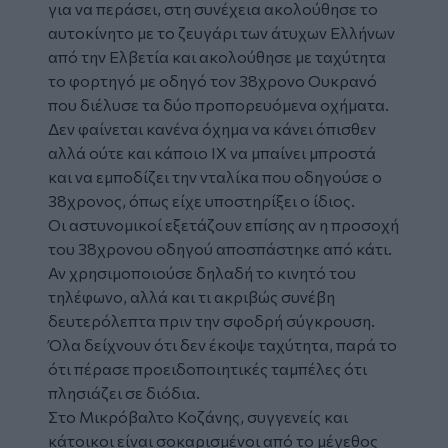
για να περάσει, στη συνέχεια ακολούθησε το
αυτοκίνητο με το ζευγάρι των άτυχων Ελλήνων
από την Ελβετία και ακολούθησε με ταχύτητα
το φορτηγό με οδηγό τον 38χρονο Ουκρανό
που διέλυσε τα δύο προπορευόμενα οχήματα.
Δεν φαίνεται κανένα όχημα να κάνει όπισθεν
αλλά ούτε και κάποιο ΙΧ να μπαίνει μπροστά
και να εμποδίζει την νταλίκα που οδηγούσε ο
38χρονος, όπως είχε υποστηρίξει ο ίδιος.
Οι αστυνομικοί εξετάζουν επίσης αν η προσοχή
του 38χρονου οδηγού αποσπάστηκε από κάτι.
Αν χρησιμοποιούσε δηλαδή το κινητό του
τηλέφωνο, αλλά και τι ακριβώς συνέβη
δευτερόλεπτα πριν την σφοδρή σύγκρουση.
Όλα δείχνουν ότι δεν έκοψε ταχύτητα, παρά το
ότι πέρασε προειδοποιητικές ταμπέλες ότι
πλησιάζει σε διόδια.
Στο Μικρόβαλτο Κοζάνης, συγγενείς και
κάτοικοι είναι σοκαρισμένοι από το μέγεθος