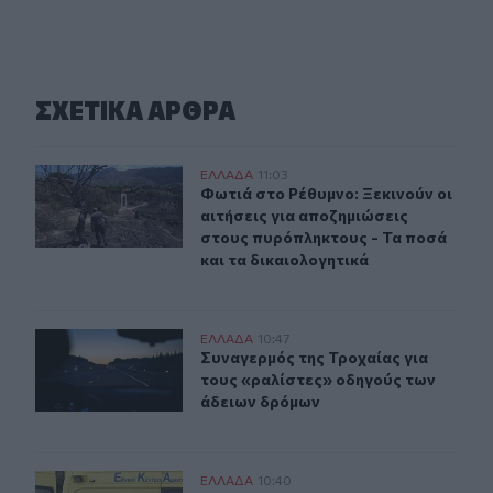
ΣΧΕΤΙΚA AΡΘΡΑ
Φωτιά στο Ρέθυμνο: Ξεκινούν οι αιτήσεις για αποζημιώ
ΕΛΛAΔΑ
11:03
Φωτιά στο Ρέθυμνο: Ξεκινούν οι αι
Φωτιά στο Ρέθυμνο: Ξεκινούν οι
αιτήσεις για αποζημιώσεις
στους πυρόπληκτους - Τα ποσά
και τα δικαιολογητικά
Συναγερμός της Τροχαίας για τους «ραλίστες» οδηγούς
ΕΛΛAΔΑ
10:47
Συναγερμός της Τροχαίας για τους
Συναγερμός της Τροχαίας για
τους «ραλίστες» οδηγούς των
άδειων δρόμων
Ηλικιωμένη ανασύρθηκε νεκρή από τη θάλασσα στην Κα
ΕΛΛAΔΑ
10:40