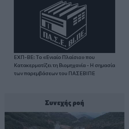
ΕΧΠ-ΒΕ: Το «Ενιαίο Πλαίσιο» που
Κατακερματίζει τη Βιομηχανία - Η σημασία
των παρεμβάσεων του ΠΑΣΕΒΙΠΕ
Συνεχής ροή