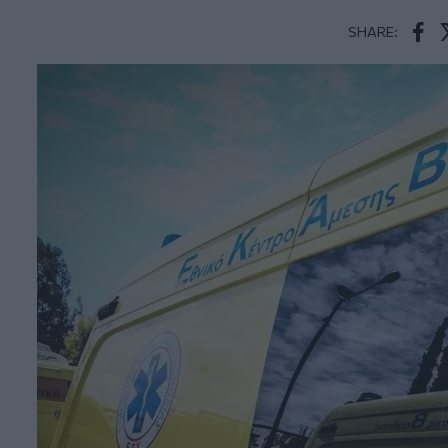
SHARE:
Face
T