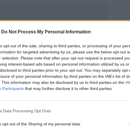
-
Do Not Process My Personal Information
ΙΚΆ TAGS
to opt-out of the sale, sharing to third parties, or processing of your per
ρια
Ζάκυνθος
Πισίνα
formation for targeted advertising by us, please use the below opt-out s
r selection. Please note that after your opt-out request is processed y
eing interest-based ads based on personal information utilized by us or
disclosed to third parties prior to your opt-out. You may separately opt-
losure of your personal information by third parties on the IAB’s list of
. This information may also be disclosed by us to third parties on the
IA
ερ του CRETALIVE
Participants
that may further disclose it to other third parties.
ΤΗΝ ΕΊΔΗΣΗ
l Data Processing Opt Outs
o opt-out of the Sharing of my personal data.