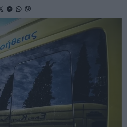
book
witter
Messenger
Whatsapp
Viber