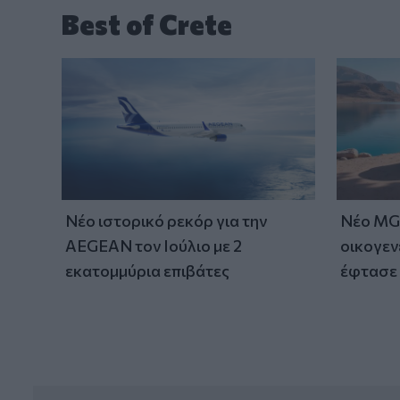
Best of Crete
Νέο ιστορικό ρεκόρ για την
Νέο MG 
AEGEAN τον Ιούλιο με 2
οικογεν
εκατομμύρια επιβάτες
έφτασε 