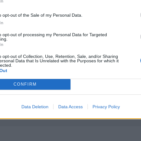
In
ν δύο αεροσκάφη
Θεσσαλονίκη: Έκαναν τρύπες σε δέντρα και ξεράθηκαν μ
ΕΛΛAΔΑ
13:15
o opt-out of the Sale of my Personal Data.
γρινίου – Σηκώθηκαν δύο αεροσκάφη
Θεσσαλονίκη: Έκαναν τρύπες σε δέν
Θεσσαλονίκη: Έκαναν τρύπες σε
δέντρα και ξεράθηκαν μέσα σε
In
λίγες ημέρες
to opt-out of processing my Personal Data for Targeted
ing.
In
ΕΧΠ-ΒΕ: Το «Ενιαίο Πλαίσιο» που Κατακερματίζει τη 
ΕΛΛAΔΑ
12:39
o opt-out of Collection, Use, Retention, Sale, and/or Sharing
ου Λάκη Χαλκιά
ΕΧΠ-ΒΕ: Το «Ενιαίο Πλαίσιο» που 
ΕΧΠ-ΒΕ: Το «Ενιαίο Πλαίσιο» που
ersonal Data that Is Unrelated with the Purposes for which it
Κατακερματίζει τη Βιομηχανία - Η
lected.
σημασία των παρεμβάσεων του
Out
ΠΑΣΕΒΙΠΕ
CONFIRM
Data Deletion
Data Access
Privacy Policy