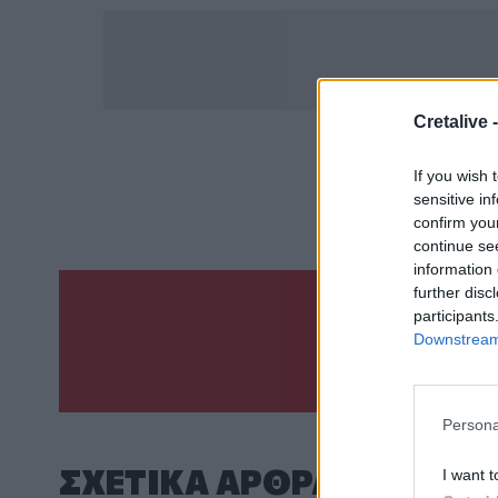
Cretalive 
ΣΧΕΤ
If you wish 
Νεκρή
Τουρίστ
sensitive in
confirm you
continue se
information 
further disc
participants
Γίνε ο ρεπόρτ
Downstream 
ΣΤΕΊΛΕ 
Persona
ΣΧΕΤΙΚA AΡΘΡΑ
I want t