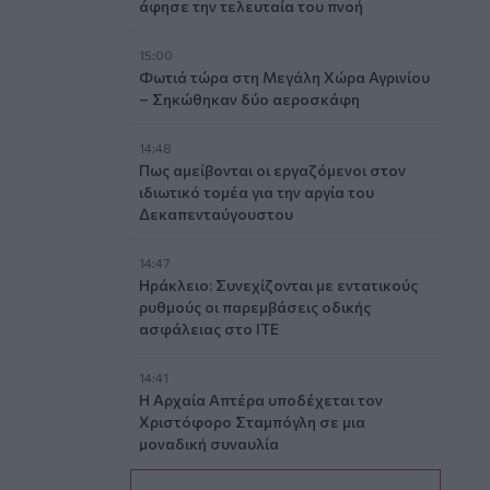
άφησε την τελευταία του πνοή
15:00
Φωτιά τώρα στη Μεγάλη Χώρα Αγρινίου
– Σηκώθηκαν δύο αεροσκάφη
14:48
Πως αμείβονται οι εργαζόμενοι στον
ιδιωτικό τομέα για την αργία του
Δεκαπενταύγουστου
14:47
Ηράκλειο: Συνεχίζονται με εντατικούς
ρυθμούς οι παρεμβάσεις οδικής
ασφάλειας στο ΙΤΕ
14:41
Η Αρχαία Απτέρα υποδέχεται τον
Χριστόφορο Σταμπόγλη σε μια
μοναδική συναυλία