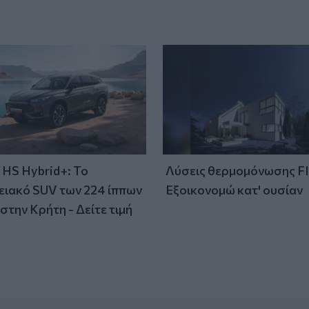
HS Hybrid+: Το
Λύσεις θερμομόνωσης F
ειακό SUV των 224 ίππων
Εξοικονομώ κατ' ουσίαν
στην Κρήτη - Δείτε τιμή