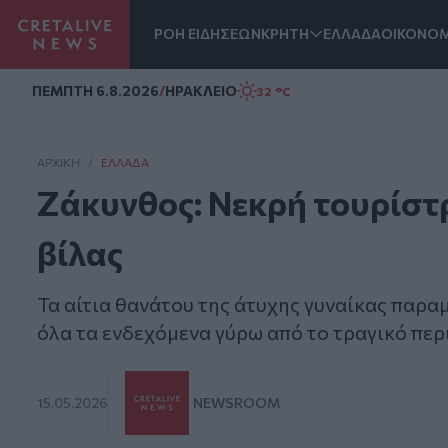
ΡΟΗ ΕΙΔΗΣΕΩΝ
ΚΡΗΤΗ
ΕΛΛΑΔΑ
ΟΙΚΟΝΟΜ
Homepage
ΠΕΜΠΤΗ 6.8.2026
/
ΗΡΑΚΛΕΙΟ
32 °C
ΑΡΧΙΚΗ
/
ΕΛΛΆΔΑ
Ζάκυνθος: Νεκρή τουρίστρ
βίλας
Τα αίτια θανάτου της άτυχης γυναίκας παραμ
όλα τα ενδεχόμενα γύρω από το τραγικό πε
15.05.2026
NEWSROOM