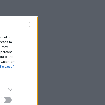
14:22
Γερμανία: Συνελήφθη Ουκρανός που
κατηγορείται για κατασκοπεία σε
βάρος εταιρείας όπλων
14:11
sonal or
Σχεδόν 16.000 ξένοι στρατιώτες
ection to
πολεμούν στην Ουκρανία
ou may
 personal
14:10
out of the
Caravel: Η νέα πολυτέλεια βρίσκεται
 downstream
στις εμπειρίες που αξίζουν
B’s List of
14:03
Πέθανε ο εμβληματικός Ιταλός
τραγουδοποιός Φραντσέσκο Γκουτσίνι
13:58
Σε ισχύ έως τις 20 Αυγούστου τα
έκτακτα μέτρα για την ευλογιά των