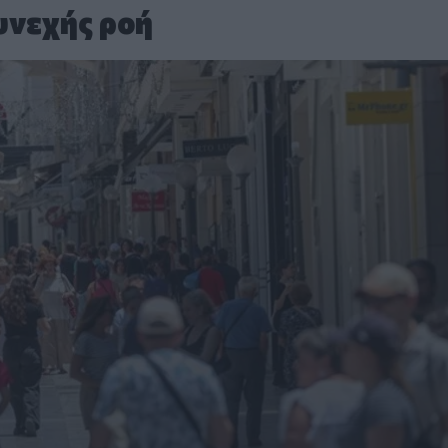
υνεχής ροή