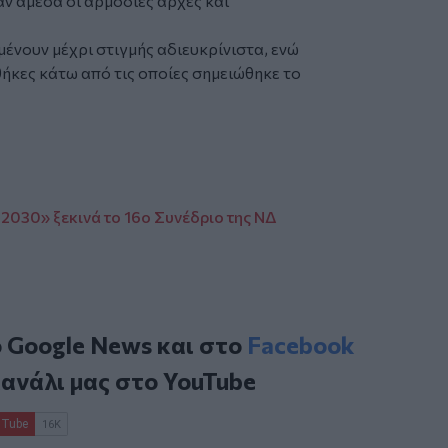
ν άμεσα οι αρμόδιες αρχές και
μένουν μέχρι στιγμής αδιευκρίνιστα, ενώ
θήκες κάτω από τις οποίες σημειώθηκε το
2030» ξεκινά το 16ο Συνέδριο της ΝΔ
ο
Google News
και στο
Facebook
κανάλι μας στο
YouTube