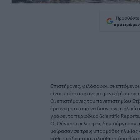
Προσθέστε
προτιμώμεν
Επιστήμονες, φιλόσοφοι, σκεπτόμενοι
είναι υπόσταση αντικειμενική ή υποκει
Οι επιστήμονες του πανεπιστημίου Έ
έρευνα με σκοπό να δουν πως η ηλικία
γράφει το περιοδικό Scientific Reports
Οι Ούγγροι μελετητές δημιούργησαν μ
μοίρασαν σε τρεις υποομάδες ηλικίας 4
κάθε ομάδα παρακολούθησε δυο βίντεο