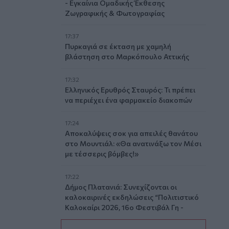
- Εγκαίνια Ομαδικής Έκθεσης
Ζωγραφικής & Φωτογραφίας
17:37
Πυρκαγιά σε έκταση με χαμηλή
βλάστηση στο Μαρκόπουλο Αττικής
17:32
Ελληνικός Ερυθρός Σταυρός: Τι πρέπει
να περιέχει ένα φαρμακείο διακοπών
17:24
Aποκαλύψεις σοκ για απειλές θανάτου
στο Μουντιάλ: «Θα ανατινάξω τον Μέσι
με τέσσερις βόμβες!»
17:22
Δήμος Πλατανιά: Συνεχίζονται οι
καλοκαιρινές εκδηλώσεις “Πολιτιστικό
Καλοκαίρι 2026, 16ο Φεστιβάλ Γη -
Πολιτισμός- Τουρισμός”