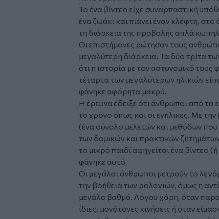
Το ένα βίντεο είχε συναρπαστική υπόθ
ένα ζωάκι και πιάνει έναν κλέφτη, στο
τη διάρκεια της προβολής απλά κωπηλ
Οι επιστήμονες ρώτησαν τους ανθρώπο
μεγαλύτερη διάρκεια. Τα δύο τρίτα τ
ότι η ιστορία με τον αστυνομικό τους 
τέταρτα των μεγαλύτερων ηλικιών είπα
φάνηκε αφόρητα μακρύ.
Η έρευνα έδειξε ότι άνθρωποι από τα 
το χρόνο όπως και οι ενήλικες. Με την
(ένα σύνολο μελετών και μεθόδων που
των δομικών και πρακτικών ζητημάτων
το μικρό παιδί αφηγείται ένα βίντεο (
φάνηκε αυτό.
Οι μεγάλοι άνθρωποι μετρούν το λεγό
την βοήθεια των ρολογιών, όμως η αντ
μεγάλο βαθμό. Λόγου χάρη, όταν παρ
ίδιες, μονότονες κινήσεις ή όταν είμα