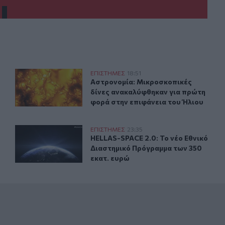
χει ακόμα
Aστρονομία: Μικροσκοπικές δίνες ανακαλύφθηκαν για 
ΕΠΙΣΤΗΜΕΣ
18:51
bsite το οποίο υπάρχει ακόμα
Aστρονομία: Μικροσκοπικές δίνες 
Aστρονομία: Μικροσκοπικές
δίνες ανακαλύφθηκαν για πρώτη
φορά στην επιφάνεια του Ήλιου
οασφάλεια
HELLAS-SPACE 2.0: Το νέο Εθνικό Διαστημικό Πρόγραμμ
ΕΠΙΣΤΗΜΕΣ
23:35
ιδικούς στην κυβερνοασφάλεια
HELLAS-SPACE 2.0: Το νέο Εθνικό 
HELLAS-SPACE 2.0: Το νέο Εθνικό
Διαστημικό Πρόγραμμα των 350
εκατ. ευρώ