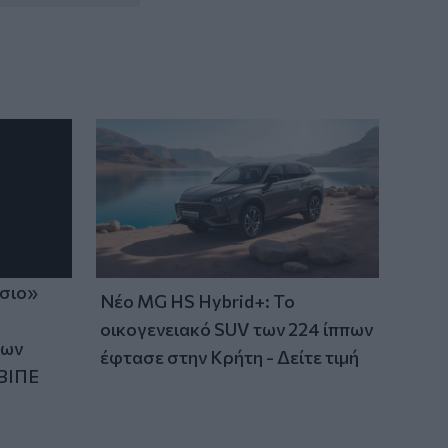
ίσιο»
Νέο MG HS Hybrid+: Το
οικογενειακό SUV των 224 ίππων
των
έφτασε στην Κρήτη - Δείτε τιμή
ΒΙΠΕ