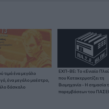
ΕΧΠ-ΒΕ: Το «Ενιαίο Πλα
ύ τιμά ένα μεγάλο
που Κατακερματίζει τη
γό, ένα μεγάλο μαέστρο,
Βιομηχανία - Η σημασία 
άλο δάσκαλο
παρεμβάσεων του ΠΑΣΕ