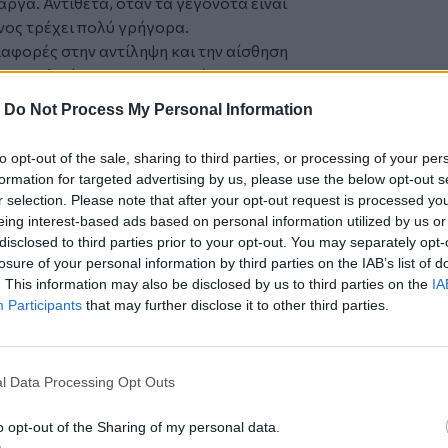
αργά. Αντιθετα, όταν τα γεγονότα είναι
όνος τρέχει πολύ γρήγορα.
ιαφορές στην αντίληψη και την αίσθηση
 την ηλικία και της καταστάσεις οι
απαντήσουν στο ερώτημα: ” Ποιά είναι η
-
Do Not Process My Personal Information
to opt-out of the sale, sharing to third parties, or processing of your per
 επαφές ζουν περισσότερο
formation for targeted advertising by us, please use the below opt-out s
r selection. Please note that after your opt-out request is processed y
ματα και αντικείμενα της ελληνικής
eing interest-based ads based on personal information utilized by us or
disclosed to third parties prior to your opt-out. You may separately opt-
losure of your personal information by third parties on the IAB’s list of
ς υγροβιότοπος μέσα στον αστικό ιστό
. This information may also be disclosed by us to third parties on the
IA
Participants
that may further disclose it to other third parties.
l Data Processing Opt Outs
o opt-out of the Sharing of my personal data.