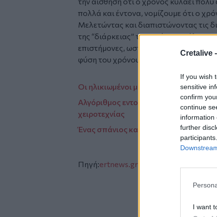
την αίσθηση ότι ο χρόνος κυλάει πολύ 
πολλά και έντονα, νομίζουμε ότι ο χρ
Μελετώντας και διαπιστώνοντας τις δ
της “διάρκειας” του χρόνου ανάλογα με
επιστήμονες, ωστόσο, δεν μπορουν να 
Cretalive 
φύση του χρόνου; “
If you wish 
Οι ηλικιωμένοι με συχνές κοινωνικές
sensitive in
confirm you
Αλγόριθμος εντοπίζει αυτόματα τα χρώ
continue se
χειροτεχνίας
information 
further disc
Ένας σπάνιος και ιδιαίτερος παράκτιο
participants
Downstream 
Πηγή:
ertnews.gr
Persona
I want t