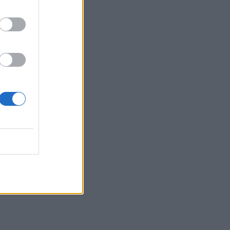
16:13
Καύσιμα: Γιατί οι τιμές παραμένουν
υψηλές μέσα στην περίοδο των
διακοπών
16:10
Έφυγαν» 6.000 εισιτήρια από τον
κόσμο του ΟΦΗ για το Σούπερ Καπ
15:54
Ο Γ. Αγριμανάκης Αντιδήμαρχος
Υπηρεσίας το Σάββατο 8 και την
Κυριακή 9 Αυγούστου
15:48
Δυτική Αττική: Ολοκληρώθηκαν οι
αυτοψίες στις πυρόπληκτες περιοχές
15:43
Εντυπωσιάζουν οι εικόνες από το νέο