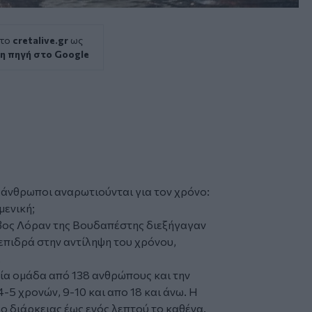
 το
cretalive.gr
ως
η πηγή στο Google
 άνθρωποι αναρωτιούνται για τον χρόνο:
μενική;
τβος Λόραν της Βουδαπέστης διεξήγαγαν
 επιδρά στην αντίληψη του χρόνου,
.
ία ομάδα από 138 ανθρώπους και την
-5 χρονών, 9-10 και απο 18 και άνω. Η
 διάρκειας έως ενός λεπτού το καθένα.