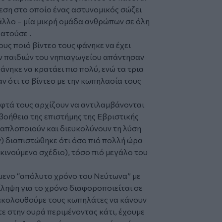
εση στο οποίο ένας αστυνομικός σώζει
 άλλο – μία μικρή ομάδα ανθρώπων σε όλη
ατούσε .
υς ποιό βίντεο τους φάνηκε να έχει
ων παιδιών του νηπιαγωγείου απάντησαν
φάνηκε να κρατάει πιο πολύ, ενώ τα τρια
ν ότι το βίντεο με την κωπηλασία τους
εφτά τους αρχίζουν να αντιλαμβάνονται
 βοήθεια της επιστήμης της Εβριστικής
 απλοποιούν και διευκολύνουν τη λύση
) διαπιστώθηκε ότι όσο πιό πολλή ώρα
ή κινούμενο σχέδιο), τόσο πιό μεγάλο του
μενο “απόλυτο χρόνο του Νεύτωνα” με
ίληψη για το χρόνο διαφοροποιείται σε
ακολουθούμε τους κωπηλάτες να κάνουν
στε στην ουρά περιμένοντας κάτι, έχουμε