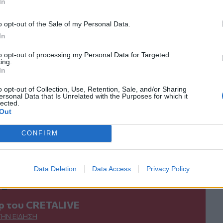
In
ο
Google News
και στο
Facebook
κανάλι μας στο
YouTube
o opt-out of the Sale of my Personal Data.
In
to opt-out of processing my Personal Data for Targeted
ing.
In
o opt-out of Collection, Use, Retention, Sale, and/or Sharing
ersonal Data that Is Unrelated with the Purposes for which it
lected.
Out
ΙΚΆ TAGS
CONFIRM
διά
Χρόνος
Data Deletion
Data Access
Privacy Policy
ερ του CRETALIVE
ΤΗΝ ΕΊΔΗΣΗ