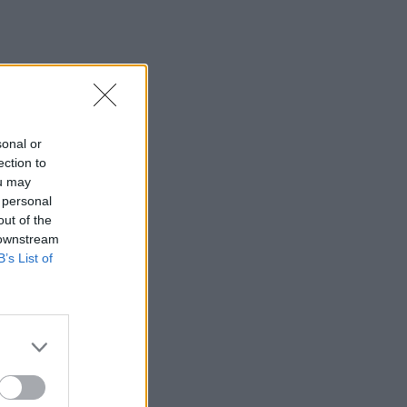
το μέλλον της βιομηχανίας στην Κρήτη
16:37
Κρήτη: Έδειχνε το 10χρονο κορίτσι και
ρωτούσε "πόσο;" - Έρευνες για
παιδεραστή τουρίστα - Δείτε βίντεο
sonal or
16:30
ection to
Στεγαστικό επίδομα από το υπουργείο
ou may
Παιδείας, σε 1.120 φοιτητές σε Βόλο,
 personal
Λάρισα, Τρίκαλα, Καρδίτσα και Λαμία
out of the
 downstream
16:17
B’s List of
Συντάξεις: Αυξάνονται οι αποχωρήσεις
το 2026 καθώς περισσότεροι
ασφαλισμένοι βγαίνουν νωρίτερα
16:15
Η Έμπαρος τίμησε τους νεκρούς της
Κατοχής - 82 χρόνια από τη Μεγάλη
Κύκλωση