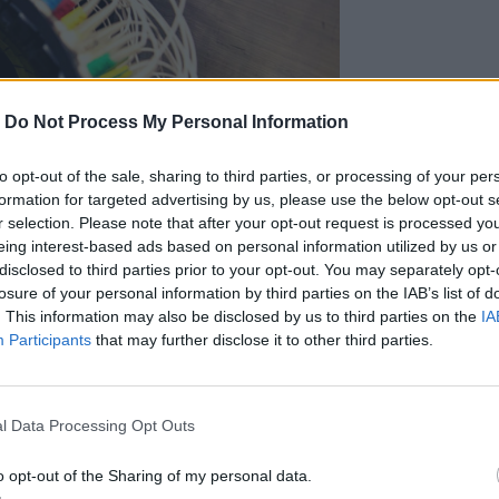
-
Do Not Process My Personal Information
to opt-out of the sale, sharing to third parties, or processing of your per
formation for targeted advertising by us, please use the below opt-out s
r selection. Please note that after your opt-out request is processed y
eing interest-based ads based on personal information utilized by us or
disclosed to third parties prior to your opt-out. You may separately opt-
ing)
losure of your personal information by third parties on the IAB’s list of
μενη μέθοδος που μπορεί να υπερβεί
. This information may also be disclosed by us to third parties on the
IA
θόδων και να παρέχει ασφαλή και
Participants
that may further disclose it to other third parties.
υση καρκινικών όγκων στο ήπαρ»,
τμήμα βιοϊατρικής μηχανικής του
l Data Processing Opt Outs
ή τη μελέτη θα παρακινήσουν μελλοντικές
τριψίας με απώτερο στόχο την κλινική
o opt-out of the Sharing of my personal data.
 με καρκίνο του ήπατος», πρόσθεσε.