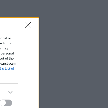
η μέγα-πυρκαγιά στην Αττικοβοιωτία
23:23
Φυλάκιση 15 μηνών στη Βρετανίδα που
μέθυσε με την 15χρονη κόρη της και
προκάλεσε επεισόδιο στο Κέντρο
Υγείας Σκιάθου
sonal or
ection to
23:11
ou may
Ισπανία: Η Μαδρίτη επαναφέρει
 personal
προσωρινά τους συνοριακούς ελέγχους
out of the
για όσους ταξιδεύουν από την Ιταλία
 downstream
B’s List of
23:02
Συναγερμός σε μοναστήρι στην Κύπρο:
Μοναχός επιτέθηκε με μαχαίρι και
τραυμάτισε δύο άτομα
22:47
Σητεία: Φωτιά στα Αχλάδια, δύσκολη
μάχη με τις φλόγες - Βίντεο