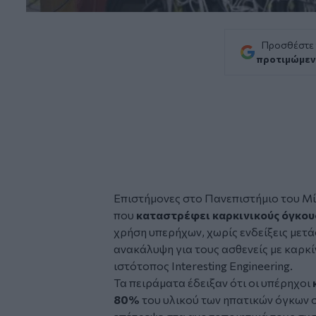
Προσθέστε
προτιμώμεν
Επιστήμονες στο
Πανεπιστήμιο
του
Μί
που
καταστρέφει καρκινικούς
όγκου
χρήση υπερήχων, χωρίς ενδείξεις μετά
ανακάλυψη για τους ασθενείς με καρκί
ιστότοπος
Interesting Engineering.
Τα πειράματα έδειξαν ότι οι υπέρηχοι
80%
του υλικού των ηπατικών όγκων 