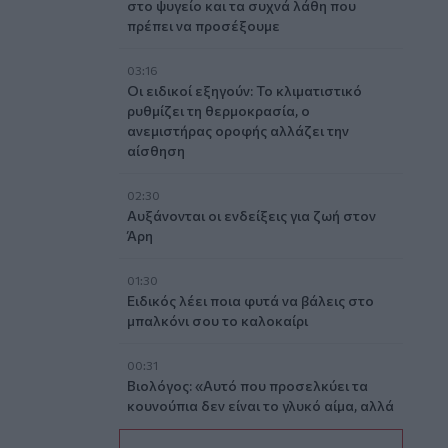
στο ψυγείο και τα συχνά λάθη που
πρέπει να προσέξουμε
03:16
Οι ειδικοί εξηγούν: Το κλιματιστικό
ρυθμίζει τη θερμοκρασία, ο
ανεμιστήρας οροφής αλλάζει την
αίσθηση
02:30
Αυξάνονται οι ενδείξεις για ζωή στον
Άρη
01:30
Ειδικός λέει ποια φυτά να βάλεις στο
μπαλκόνι σου το καλοκαίρι
00:31
Βιολόγος: «Αυτό που προσελκύει τα
κουνούπια δεν είναι το γλυκό αίμα, αλλά
οι χημικές ενώσεις που εκπέμπουμε»