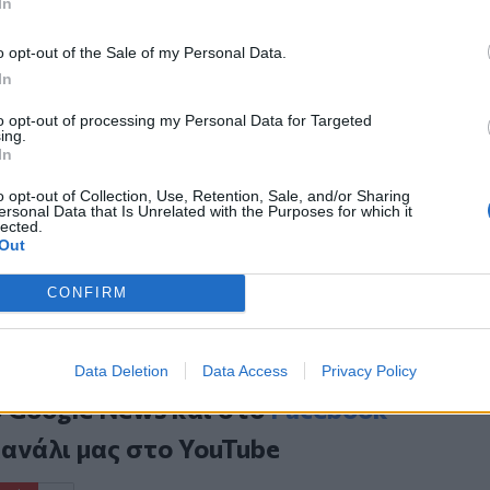
In
ημονικό περιοδικό
Cancers
.
o opt-out of the Sale of my Personal Data.
phone μας “ακούν”;
In
 θεραπείες για τον καρκίνο του
to opt-out of processing my Personal Data for Targeted
ing.
In
νδία υποδηλώνει ότι ο δορυφόρος του
o opt-out of Collection, Use, Retention, Sale, and/or Sharing
ersonal Data that Is Unrelated with the Purposes for which it
lected.
Out
CONFIRM
Data Deletion
Data Access
Privacy Policy
ο
Google News
και στο
Facebook
κανάλι μας στο
YouTube