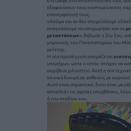
επέτρεψε στα ανοσοποιητικά τους συ
εξαφανίσουν τους εναπομείναντες καρ
επανεμφάνισή τους.
«Ακόμα και αν δεν στοχεύσουμε ολόκλ
αναγκάσουμε να υποχωρήσει και να
με
μεταστάσεων
», δήλωσε η Ζεν Σου, κ
μηχανικής του Πανεπιστημίου του Μίσι
μελέτης.
Η νέα προσέγγιση ονομάζεται
«ιστοτ
υπερήχων, ώστε ο ιστός-στόχος να κα
ακρίβεια χιλιοστού. Αυτή η νέα τεχνικ
κλινική δοκιμή σε ασθενείς με καρκίν
Αυτό είναι σημαντικό, διότι ένας μεγ
αποκλείει τις άμεσες επεμβάσεις, λόγ
ή του σταδίου του.