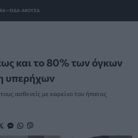
ΙΑ
ΕΙΔΑ-ΑΚΟΥΣΑ
έως και το 80% των όγκων
ση υπερήχων
 τους ασθενείς με καρκίνο του ήπατος
book
witter
Messenger
Whatsapp
Viber