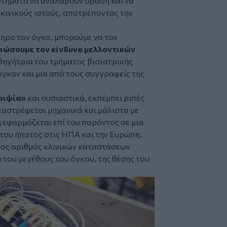
στήματα να αναλάβουν δράση και να
κινικούς ιστούς, αποτρέποντας την
ηρο τον όγκο, μπορούμε να τον
ιώσουμε τον κίνδυνο μελλοντικών
αθηγήτρια του τμήματος βιοϊατρικής
γκαν και μια από τους συγγραφείς της
ριψία»
και ουσιαστικά, εκπέμπει ριπές
ταστρέφεται μηχανικά και μάλιστα με
ή εφαρμόζεται επί του παρόντος σε μια
ο του ήπατος στις ΗΠΑ και την Ευρώπη.
άλος αριθμός κλινικών καταστάσεων
ω του μεγέθους του όγκου, της θέσης του