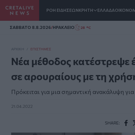
ΡΟΗ ΕΙΔΗΣΕΩΝ
ΚΡΗΤΗ
ΕΛΛΑΔΑ
ΟΙΚΟΝΟΜ
Homepage
ΣAΒΒΑΤΟ 8.8.2026
/
ΗΡΑΚΛΕΙΟ
28 °C
ΑΡΧΙΚΗ
/
ΕΠΙΣΤΉΜΕΣ
Νέα μέθοδος κατέστρεψε 
σε αρουραίους με τη χρή
Πρόκειται για μια σημαντική ανακάλυψη για
21.04.2022
SHARE:
Face
T