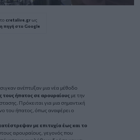
 το
cretalive.gr
ως
η πηγή στο Google
σιγκαν
ανέπτυξαν μια νέα μέθοδο
ς
τους ήπατος σε αρουραίους
με την
στασης. Πρόκειται για μια σημαντική
νο του ήπατος, όπως αναφέρει ο
κατέστρεψαν με επιτυχία έως και το
στους αρουραίους, γεγονός που