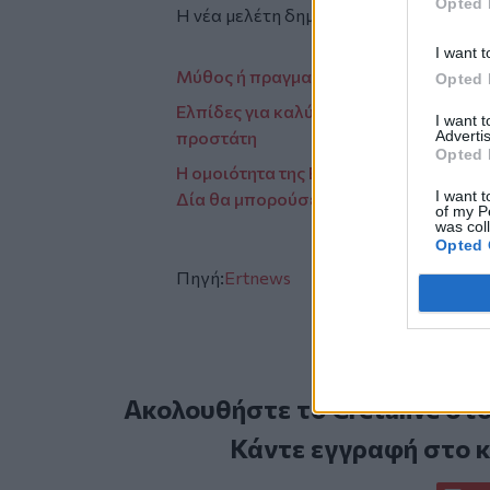
Opted 
Η νέα μελέτη δημοσιεύθηκε στο επιστ
I want t
Μύθος ή πραγματικότητα ότι τα smart
Opted 
Ελπίδες για καλύτερη πρόληψη και νέες
I want 
Advertis
προστάτη
Opted 
Η ομοιότητα της Ευρώπης με τη Γροιλα
I want t
Δία θα μπορούσε να φιλοξενεί ζωή
of my P
was col
Opted 
Πηγή:
Ertnews
Ακολουθήστε το Cretalive στ
Κάντε εγγραφή στο 