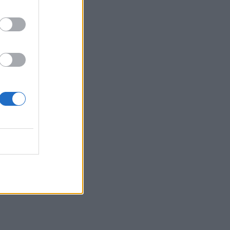
22:39
Βρετανία: Κατά συρροή δολοφόνος
καταδικάστηκε για δύο δολοφονίες
γυναικών - Η συγγνώμη από την
αστυνομία
22:32
Πανεπιστήμιο Κρήτης: 3,35 εκατ. ευρώ
από το Υπουργείο Παιδείας, για το
στεγαστικό επίδομα των φοιτητών
22:22
Ηράκλειο: “Σκουπίδια κατάχαμα, μια
ψησταριά στο πουθενά κι ένα αμάξι
παρατημένο στο πάρκο”
22:03
Καιρός: “Πορτοκαλί” συναγερμός στην
Κρήτη - Ζέστη και πολύ υψηλός
κίνδυνος πυρκαγιάς!