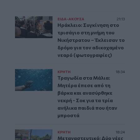
ΕΙΔΑ-ΑΚΟΥΣΑ
21:13
Ηράκλειο: Συγκίνηση στο
τρισάγιο στη μνήμη του
Νικήστρατου – Έκλεισαν το
δρόμο για τον αδικοχαμένο
νεαρό (φωτογραφίες)
ΚΡΗΤΗ
18:34
Τραγωδία στα Μάλια:
Μητέρα έπεσε από τη
βάρκα και ανασύρθηκε
νεκρή - Σοκ για τα τρία
ανήλικα παιδιά που ήταν
μπροστά
ΚΡΗΤΗ
18:24
Μεταναστευτικό: Δύο νέες