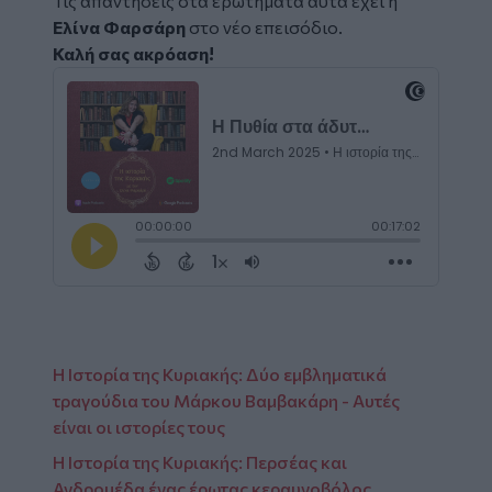
Τις απαντήσεις στα ερωτήματα αυτά έχει η
Ελίνα Φαρσάρη
στο νέο επεισόδιο.
Καλή σας ακρόαση!
Embed
Code
Η Ιστορία της Κυριακής: Δύο εμβληματικά
τραγούδια του Μάρκου Βαμβακάρη - Αυτές
είναι οι ιστορίες τους
Η Ιστορία της Κυριακής: Περσέας και
Ανδρομέδα ένας έρωτας κεραυνοβόλος