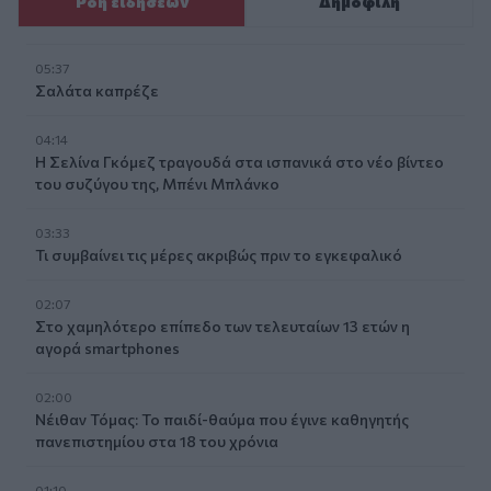
Ροή ειδήσεων
Δημοφιλή
05:37
Σαλάτα καπρέζε
04:14
Η Σελίνα Γκόμεζ τραγουδά στα ισπανικά στο νέο βίντεο
του συζύγου της, Μπένι Μπλάνκο
03:33
Τι συμβαίνει τις μέρες ακριβώς πριν το εγκεφαλικό
02:07
Στο χαμηλότερο επίπεδο των τελευταίων 13 ετών η
αγορά smartphones
02:00
Νέιθαν Τόμας: Το παιδί-θαύμα που έγινε καθηγητής
πανεπιστημίου στα 18 του χρόνια
01:10