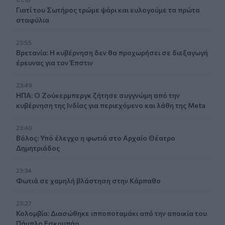
Γιατί του Σωτήρος τρώμε ψάρι και ευλογούμε τα πρώτα
σταφύλια
23:55
Βρετανία: Η κυβέρνηση δεν θα προχωρήσει σε διεξαγωγή
έρευνας για τον Έπστιν
23:49
ΗΠΑ: Ο Ζούκερμπεργκ ζήτησε συγγνώμη από την
κυβέρνηση της Ινδίας για περιεχόμενο και λάθη της Meta
23:40
Βόλος: Υπό έλεγχο η φωτιά στο Αρχαίο Θέατρο
Δημητριάδος
23:34
Φωτιά σε χαμηλή βλάστηση στην Κάρπαθο
23:27
Κολομβία: Διασώθηκε ιπποποταμάκι από την αποικία του
Πάμπλο Εσκομπάρ