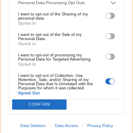
Personal Data Processing Opt Outs
I want to opt-out of the Sharing of my
ΣΧΕΤΙΚA AΡΘΡΑ
personal data.
Opted In
I want to opt-out of the Sale of my
Κύπρος 1974: Τα απόρρητα τηλεγραφήματα που αποκαλύ
ΙΣΤΟΡΙΑ
11:36
Personal Data.
Κύπρος 1974: Τα απόρρητα τηλεγρα
Κύπρος 1974: Τα απόρρητα
Opted In
τηλεγραφήματα που
αποκαλύπτουν τον κυνισμό του
I want to opt-out of processing my
Κίσινγκερ
Personal Data for Targeted Advertising.
Opted In
I want to opt-out of Collection, Use,
Retention, Sale, and/or Sharing of my
Η Ιστορία της Κυριακής: "Ορέστεια" - Το πρώτο δικαστ
ΙΣΤΟΡΙΑ
08:30
Personal Data that Is Unrelated with the
Η Ιστορία της Κυριακής: "Ορέστεια
Η Ιστορία της Κυριακής:
Purposes for which it was collected.
"Ορέστεια" - Το πρώτο
Opted Out
δικαστικό θρίλερ της
ανθρωπότητας
CONFIRM
H Ιστορία της Κυριακής - "Αφούσης": ο αληθινός ήρωας
ΙΣΤΟΡΙΑ
08:30
Data Deletion
Data Access
Privacy Policy
H Ιστορία της Κυριακής - "Αφούσης
H Ιστορία της Κυριακής -