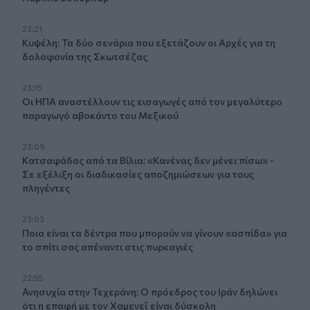
23:21
Κυψέλη: Τα δύο σενάρια που εξετάζουν οι Αρχές για τη
δολοφονία της Σκωτσέζας
23:15
Οι ΗΠΑ αναστέλλουν τις εισαγωγές από τον μεγαλύτερο
παραγωγό αβοκάντο του Μεξικού
23:09
Κατσαφάδος από τα Βίλια: «Κανένας δεν μένει πίσω» -
Σε εξέλιξη οι διαδικασίες αποζημιώσεων για τους
πληγέντες
23:03
Ποια είναι τα δέντρα που μπορούν να γίνουν «ασπίδα» για
το σπίτι σας απέναντι στις πυρκαγιές
22:55
Ανησυχία στην Τεχεράνη: Ο πρόεδρος του Ιράν δηλώνει
ότι η επαφή με τον Χαμενεΐ είναι δύσκολη