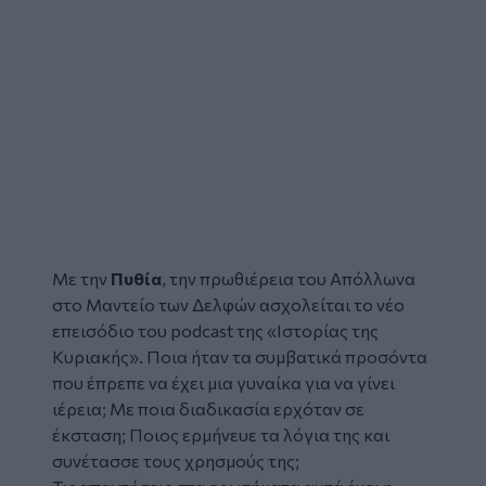
Με την
Πυθία
, την πρωθιέρεια του Απόλλωνα
στο Μαντείο των Δελφών ασχολείται το νέο
επεισόδιο του
podcast
της
«Ιστορίας της
Κυριακής»
. Ποια ήταν τα συμβατικά προσόντα
που έπρεπε να έχει μια γυναίκα για να γίνει
ιέρεια; Με ποια διαδικασία ερχόταν σε
έκσταση; Ποιος ερμήνευε τα λόγια της και
συνέτασσε τους χρησμούς της;