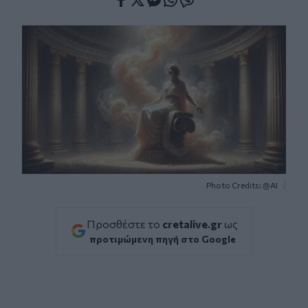
Facebook
Twitter
Messenger
Whatsapp
Viber
Photo Credits: @AI
Προσθέστε το
cretalive.gr
ως
προτιμώμενη πηγή στο Google