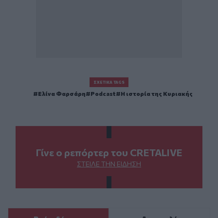
ΣΧΕΤΙΚΆ TAGS
Ελίνα Φαρσάρη
Podcast
Η ιστορία της Κυριακής
Γίνε ο ρεπόρτερ του CRETALIVE
ΣΤΕΊΛΕ ΤΗΝ ΕΊΔΗΣΗ