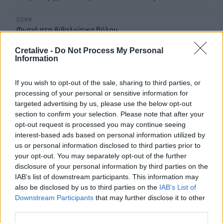
22:49
Φωτιά στα Αϊβαλιώτικα Βόλου
Cretalive -
Do Not Process My Personal
22:43
Information
Συνελήφθη οπλισμένος άνδρας κοντά σε γήπεδο γκολφ
του Τραμπ στην Καλιφόρνια
If you wish to opt-out of the sale, sharing to third parties, or
processing of your personal or sensitive information for
22:37
targeted advertising by us, please use the below opt-out
Κόλπος του Άντεν: Πλήγμα των Χούθι σε τάνκερ της
Σαουδικής Αραβίας
section to confirm your selection. Please note that after your
opt-out request is processed you may continue seeing
interest-based ads based on personal information utilized by
22:30
us or personal information disclosed to third parties prior to
Αδειοδωρόσημο Αυγούστου 2026: Πότε καταβάλλεται
your opt-out. You may separately opt-out of the further
στους οικοδόμους
disclosure of your personal information by third parties on the
IAB’s list of downstream participants. This information may
also be disclosed by us to third parties on the
IAB’s List of
ΠΕΡΙΣΣΟΤΕΡΑ
Downstream Participants
that may further disclose it to other
third parties.