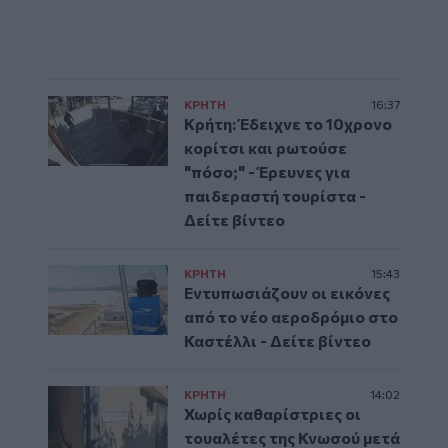
ΚΡΗΤΗ
16:37
Κρήτη: Έδειχνε το 10χρονο
κορίτσι και ρωτούσε
"πόσο;" - Έρευνες για
παιδεραστή τουρίστα -
Δείτε βίντεο
ΚΡΗΤΗ
15:43
Εντυπωσιάζουν οι εικόνες
από το νέο αεροδρόμιο στο
Καστέλλι - Δείτε βίντεο
ΚΡΗΤΗ
14:02
Χωρίς καθαρίστριες οι
τουαλέτες της Κνωσού μετά