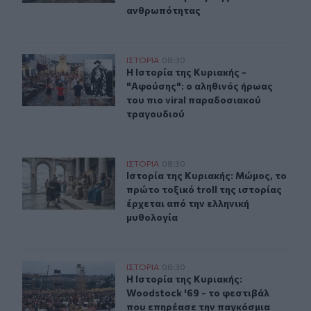
ανθρωπότητας
H Ιστορία της Κυριακής - "Αφούσης": ο αληθινός ήρωας
ΙΣΤΟΡΙΑ
08:30
H Ιστορία της Κυριακής - "Αφούσης
H Ιστορία της Κυριακής -
"Αφούσης": ο αληθινός ήρωας
του πιο viral παραδοσιακού
τραγουδιού
Ιστορία της Κυριακής: Μώμος, το πρώτο τοξικό troll τη
ΙΣΤΟΡΙΑ
08:30
Ιστορία της Κυριακής: Μώμος, το πρ
Ιστορία της Κυριακής: Μώμος, το
πρώτο τοξικό troll της ιστορίας
έρχεται από την ελληνική
μυθολογία
Η Ιστορία της Κυριακής: Woodstock '69 - το φεστιβάλ 
ΙΣΤΟΡΙΑ
08:30
Η Ιστορία της Κυριακής: Woodstock
Η Ιστορία της Κυριακής:
Woodstock '69 - το φεστιβάλ
που επηρέασε την παγκόσμια