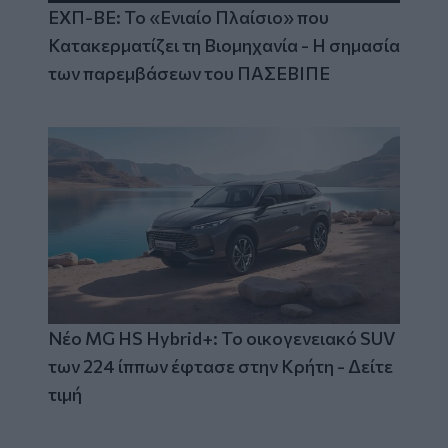
ΕΧΠ-ΒΕ: Το «Ενιαίο Πλαίσιο» που
Κατακερματίζει τη Βιομηχανία - Η σημασία
των παρεμβάσεων του ΠΑΣΕΒΙΠΕ
Νέο MG HS Hybrid+: Το οικογενειακό SUV
των 224 ίππων έφτασε στην Κρήτη - Δείτε
τιμή