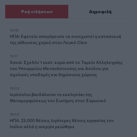
Ροή ειδήσεων
Δημοφιλή
19:18
ΗΠΑ: Εφετείο απαγόρευσε να συνεχιστεί η κατασκευή
της αίθουσας χορού στον Λευκό Οίκο
19:11
Χανιά: Σχεδόν 1 εκατ. ευρώ από το Ταμείο Αλληλεγγύης
του Υπουργείου Μετανάστευσης και Ασύλου για
σχολικές υποδομές και δημόσιους χώρους
19:03
Ιερόσυλοι βανδάλισαν το εκκλησάκι της
Μεταμορφώσεως του Σωτήρος στον Σαρωνικό
18:59
ΗΠΑ: 23.000 θέσεις λιγότερες θέσεις εργασίας τον
Ιούλιο αλλά η ανεργία μειώθηκε