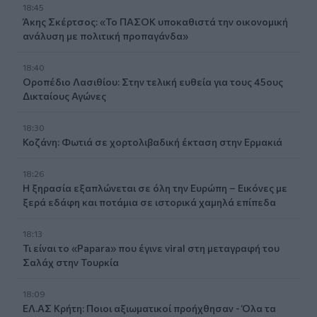
18:45
Άκης Σκέρτσος: «Το ΠΑΣΟΚ υποκαθιστά την οικονομική
ανάλυση με πολιτική προπαγάνδα»
18:40
Οροπέδιο Λασιθίου: Στην τελική ευθεία για τους 45ους
Δικταίους Αγώνες
18:30
Κοζάνη: Φωτιά σε χορτολιβαδική έκταση στην Ερμακιά
18:26
Η ξηρασία εξαπλώνεται σε όλη την Ευρώπη – Εικόνες με
ξερά εδάφη και ποτάμια σε ιστορικά χαμηλά επίπεδα
18:13
Τι είναι το «Papara» που έγινε viral στη μεταγραφή του
Σαλάχ στην Τουρκία
18:09
ΕΛ.ΑΣ Κρήτη: Ποιοι αξιωματικοί προήχθησαν - Όλα τα