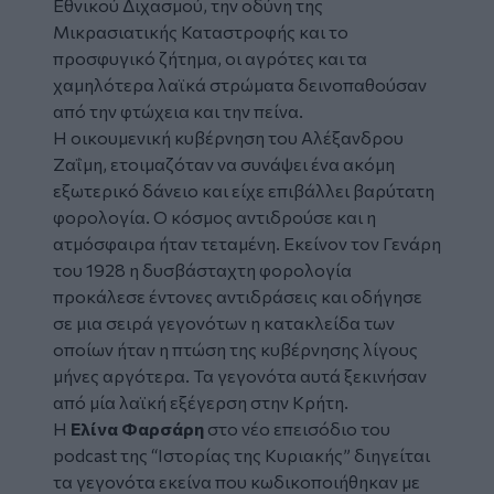
Εθνικού Διχασμού, την οδύνη της
Μικρασιατικής Καταστροφής και το
προσφυγικό ζήτημα, οι αγρότες και τα
χαμηλότερα λαϊκά στρώματα δεινοπαθούσαν
από την φτώχεια και την πείνα.
Η οικουμενική κυβέρνηση του Αλέξανδρου
Ζαΐμη, ετοιμαζόταν να συνάψει ένα ακόμη
εξωτερικό δάνειο και είχε επιβάλλει βαρύτατη
φορολογία. Ο κόσμος αντιδρούσε και η
ατμόσφαιρα ήταν τεταμένη. Εκείνον τον Γενάρη
του 1928 η δυσβάσταχτη φορολογία
προκάλεσε έντονες αντιδράσεις και οδήγησε
σε μια σειρά γεγονότων η κατακλείδα των
οποίων ήταν η πτώση της κυβέρνησης λίγους
μήνες αργότερα. Τα γεγονότα αυτά ξεκινήσαν
από μία λαϊκή εξέγερση στην Κρήτη.
Η
Ελίνα Φαρσάρη
στο νέο επεισόδιο του
podcast
της
“Ιστορίας της Κυριακής”
διηγείται
τα γεγονότα εκείνα που κωδικοποιήθηκαν με