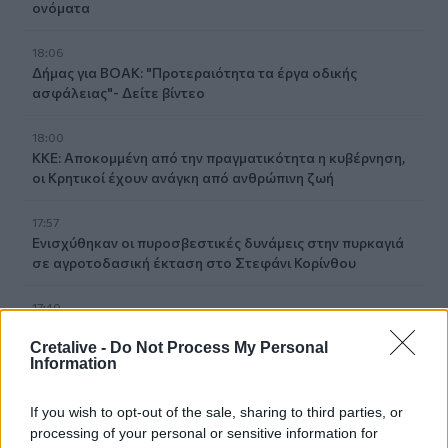
ονόματα
18:06
Δήμας για ΒΟΑΚ: "Προτεραιότητα τα έργα οδικής
ασφάλειας"- Δείτε βίντεο
18:00
ΚΚΕ: Αποκομμένη από την πραγματικότητα η κυβέρνηση,
οι Κρητικοί έχουν ανάγκη από ανθρώπινη ζωή
17:57
Ενισχύθηκαν οι πυροσβεστικές δυνάμεις στην πυρκαγιά
σε αγροτοδασική έκταση στο Στεφάνι Κορίνθου
17:40
Χανιά: «4 Εποχές στον Δήμο Πλατανιά» - Εγκαίνια
Cretalive -
Do Not Process My Personal
Ομαδικής Έκθεσης Ζωγραφικής & Φωτογραφίας
Information
17:37
If you wish to opt-out of the sale, sharing to third parties, or
Πυρκαγιά σε έκταση με χαμηλή βλάστηση στο
Μαρκόπουλο Αττικής
processing of your personal or sensitive information for