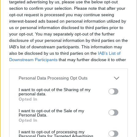
targeted advertising by us, please use the below opt-out
section to confirm your selection. Please note that after your
17:32
opt-out request is processed you may continue seeing
Ελληνικός Ερυθρός Σταυρός: Τι πρέπει να περιέχει ένα
interest-based ads based on personal information utilized by
φαρμακείο διακοπών
us or personal information disclosed to third parties prior to
your opt-out. You may separately opt-out of the further
17:24
disclosure of your personal information by third parties on the
Aποκαλύψεις σοκ για απειλές θανάτου στο Μουντιάλ:
IAB’s list of downstream participants. This information may
«Θα ανατινάξω τον Μέσι με τέσσερις βόμβες!»
also be disclosed by us to third parties on the
IAB’s List of
Downstream Participants
that may further disclose it to other
17:22
third parties.
Δήμος Πλατανιά: Συνεχίζονται οι καλοκαιρινές
εκδηλώσεις “Πολιτιστικό Καλοκαίρι 2026, 16ο Φεστιβάλ
Personal Data Processing Opt Outs
Γη - Πολιτισμός- Τουρισμός”
I want to opt-out of the Sharing of my
17:10
personal data.
Opted In
Δήμος Ανωγείων: Ένταξη έργου αγροτικής οδοποιίας στο
Στρατηγικό Σχέδιο ΚΑΠ 2023–2027
I want to opt-out of the Sale of my
Personal Data.
17:10
Opted In
Σε κατάσταση κινητοποίησης αύριο Σάββατο η Κρήτη
λόγω πολύ υψηλού κινδύνου πυρκαγιάς
I want to opt-out of processing my
Personal Data for Targeted Advertising.