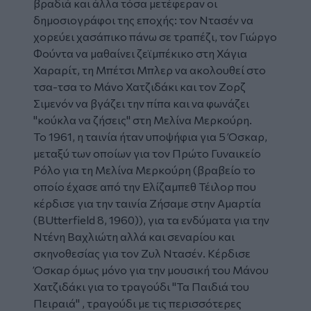
βραδιά και άλλα τόσα μετέφεραν οι
δημοσιογράφοι της εποχής: τον Ντασέν να
χορεύει χασάπικο πάνω σε τραπέζι, τον Γιώργο
Φούντα να μαθαίνει ζεϊμπέκικο στη Χάγια
Χαραρίτ, τη Μπέτσι Μπλερ να ακολουθεί στο
τσα-τσα το Μάνο Χατζιδάκι και τον Ζορζ
Σιμενόν να βγάζει την πίπα και να φωνάζει
"κούκλα να ζήσεις" στη Μελίνα Μερκούρη.
Το 1961, η ταινία ήταν υποψήφια για 5 Όσκαρ,
μεταξύ των οποίων για τον Πρώτο Γυναικείο
Ρόλο για τη Μελίνα Μερκούρη (βραβείο το
οποίο έχασε από την Ελίζαμπεθ Τέιλορ που
κέρδισε για την ταινία Ζήσαμε στην Αμαρτία
(BUtterfield 8, 1960)), για τα ενδύματα για την
Ντένη Βαχλιώτη αλλά και σεναρίου και
σκηνοθεσίας για τον Ζυλ Ντασέν.
Κέρδισε
Όσκαρ όμως μόνο για την μουσική του Μάνου
Χατζιδάκι για το τραγούδι "Τα Παιδιά του
Πειραιά"
, τραγούδι με τις περισσότερες