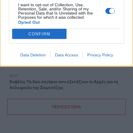
I want to opt-out of Collection, Use,
23:40
Retention, Sale, and/or Sharing of my
Βόλος: Υπό έλεγχο η φωτιά στο Αρχαίο Θέατρο
Personal Data that Is Unrelated with the
Purposes for which it was collected.
Δημητριάδος
Opted Out
23:34
CONFIRM
Φωτιά σε χαμηλή βλάστηση στην Κάρπαθο
23:27
Data Deletion
Data Access
Privacy Policy
Κολομβία: Διασώθηκε ιπποποταμάκι από την αποικία του
Πάμπλο Εσκομπάρ
23:21
Κυψέλη: Τα δύο σενάρια που εξετάζουν οι Αρχές για τη
δολοφονία της Σκωτσέζας
ΠΕΡΙΣΣΟΤΕΡΑ