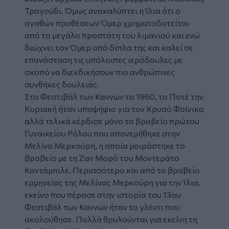
Τραγούδι. Όμως ανακαλύπτει η Ίλια ότι ο
αγαθών προθέσεων Όμερ χρηματοδοτείται
από το μεγάλο προστάτη του λιμανιού και ενώ
διώχνει τον Όμερ από δίπλα της και καλεί σε
επανάσταση τις υπόλοιπες ιερόδουλες με
σκοπό να διεκδικήσουν πιο ανθρώπινες
συνθήκες δουλειάς.
Στο Φεστιβάλ των Καννών το 1960, το Ποτέ την
Κυριακή ήταν υποψήφιο για τον Χρυσό Φοίνικα
αλλά τελικά κέρδισε μόνο το βραβείο πρώτου
Γυναικείου Ρόλου που απονεμήθηκε στην
Μελίνα Μερκούρη, η οποία μοιράστηκε το
βραβείο με τη Ζαν Μορό του Μοντεράτο
Καντάμπιλε.
Περισσότερο και από το βραβείο
ερμηνείας της Μελίνας Μερκούρη για την Ίλια,
εκείνο που πέρασε στην ιστορία του 13ου
Φεστιβάλ των Καννών ήταν το γλέντι που
ακολούθησε.
Πολλά θρυλούνται για εκείνη τη