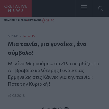
Homepage
/
29 °C
ΠΕΜΠΤΗ 6.8.2026
ΗΡΑΚΛΕΙΟ
ΑΡΧΙΚΗ
/
ΙΣΤΟΡΊΑ
Μια ταινία, μια γυναίκα , ένα
σύμβολο!
Μελίνα Μερκούρη… σαν Ίλια κερδίζει το
Α΄ βραβείο καλύτερης Γυναικείας
Ερμηνείας στις Κάννες για την ταινία :
Ποτέ την Κυριακή !
19.05.2018