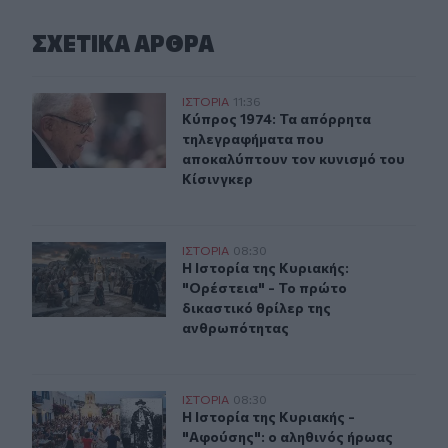
ΣΧΕΤΙΚA AΡΘΡΑ
Κύπρος 1974: Τα απόρρητα τηλεγραφήματα που αποκαλύ
ΙΣΤΟΡΙΑ
11:36
Κύπρος 1974: Τα απόρρητα τηλεγρα
Κύπρος 1974: Τα απόρρητα
τηλεγραφήματα που
αποκαλύπτουν τον κυνισμό του
Κίσινγκερ
Η Ιστορία της Κυριακής: "Ορέστεια" - Το πρώτο δικαστ
ΙΣΤΟΡΙΑ
08:30
Η Ιστορία της Κυριακής: "Ορέστεια
Η Ιστορία της Κυριακής:
"Ορέστεια" - Το πρώτο
δικαστικό θρίλερ της
ανθρωπότητας
H Ιστορία της Κυριακής - "Αφούσης": ο αληθινός ήρωας
ΙΣΤΟΡΙΑ
08:30
H Ιστορία της Κυριακής - "Αφούσης
H Ιστορία της Κυριακής -
"Αφούσης": ο αληθινός ήρωας