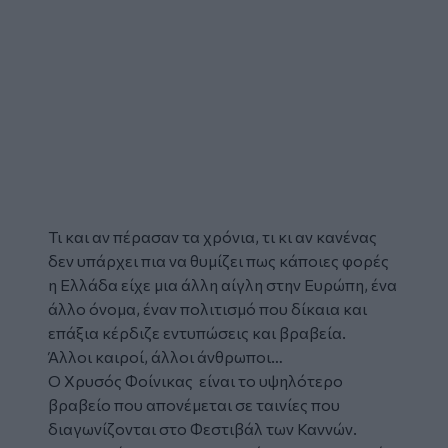
Τι και αν πέρασαν τα χρόνια, τι κι αν κανένας
δεν υπάρχει πια να θυμίζει πως κάποιες φορές
η Ελλάδα είχε μια άλλη αίγλη στην Ευρώπη, ένα
άλλο όνομα, έναν πολιτισμό που δίκαια και
επάξια κέρδιζε εντυπώσεις και βραβεία.
Άλλοι καιροί, άλλοι άνθρωποι…
Ο
Χρυσός Φοίνικας
είναι το υψηλότερο
βραβείο που απονέμεται σε ταινίες που
διαγωνίζονται στο Φεστιβάλ των Καννών.