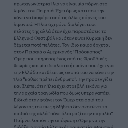
πρωταγωνίστρια Ίλια να είναι μία πόρνη στο
λιμάνι του Πειραιά. Έχει όμως κάτι που την
κάνει να διαφέρει από τις άλλες πόρνες του
λιμανιού. Η Ίλια όχι μόνο διαλέγει τους
πελάτες της αλλά όταν έχει παραστάσεις το
Ελληνικό Φεστιβάλ και όταν είναι Κυριακή δεν
δέχεται ποτέ πελάτες. Τον ίδιο καιρό έρχεται
στον Πειραιά ο Αμερικανός "Πρόσκοπος"
Όμερ που επηρεασμένος από τις Φροϋδικές
θεωρίες και μία ιδεαλιστική εικόνα που έχει για
την Ελλάδα και θέτει ως σκοπό του να κάνει την
Ίλια "καθώς πρέπει άνθρωπο". Την προσεγγίζει
και βλέπει ότι η Ίλια έχει στρεβλή εικόνα για
την αρχαία τραγωδία που όμως υπεραγαπάει.
Ειδικά όταν φτάνει τον Όμερ στα όριά του
λέγοντας του πως η Μήδεια δεν σκοτώνει τα
παιδιά της αλλά "πάνε όλοι μαζί στην παραλία".
Παίρνει λοιπόν την απόφαση ο Όμερ να την
διδάξει αρχαία Ελληνική Γραμματεία, Μουσική,