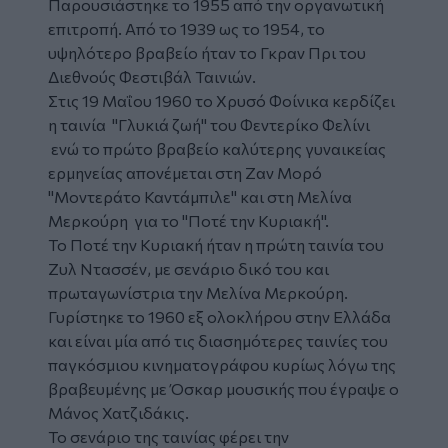
Παρουσιάστηκε το 1955 από την οργανωτική
επιτροπή. Από το 1939 ως το 1954, το
υψηλότερο βραβείο ήταν το Γκραν Πρι του
Διεθνούς Φεστιβάλ Ταινιών.
Στις 19 Μαΐου 1960
το Χρυσό Φοίνικα κερδίζει
η ταινία "
Γλυκιά ζωή" του Φεντερίκο Φελίνι
ενώ το
πρώτο βραβείο καλύτερης γυναικείας
ερμηνείας
απονέμεται στη
Ζαν Μορό
"Μοντεράτο Καντάμπιλε"
και στη
Μελίνα
Μερκούρη
για το
"Ποτέ την Κυριακή".
Το
Ποτέ την Κυριακή
ήταν η πρώτη ταινία του
Ζυλ Ντασσέν
, με σενάριο δικό του και
πρωταγωνίστρια την Μελίνα Μερκούρη.
Γυρίστηκε το 1960 εξ ολοκλήρου στην Ελλάδα
και είναι μία από τις διασημότερες ταινίες του
παγκόσμιου κινηματογράφου κυρίως λόγω της
βραβευμένης με Όσκαρ μουσικής που έγραψε ο
Μάνος Χατζιδάκις.
Το σενάριο της ταινίας φέρει την