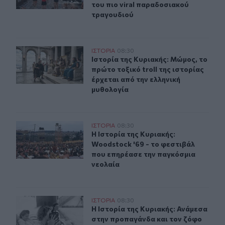
του πιο viral παραδοσιακού
τραγουδιού
Ιστορία της Κυριακής: Μώμος, το πρώτο τοξικό troll τη
ΙΣΤΟΡΙΑ
08:30
Ιστορία της Κυριακής: Μώμος, το πρ
Ιστορία της Κυριακής: Μώμος, το
πρώτο τοξικό troll της ιστορίας
έρχεται από την ελληνική
μυθολογία
Η Ιστορία της Κυριακής: Woodstock '69 - το φεστιβάλ 
ΙΣΤΟΡΙΑ
08:30
Η Ιστορία της Κυριακής: Woodstock
Η Ιστορία της Κυριακής:
Woodstock '69 - το φεστιβάλ
που επηρέασε την παγκόσμια
νεολαία
Η Ιστορία της Κυριακής: Ανάμεσα στην προπαγάνδα και τ
ΙΣΤΟΡΙΑ
08:30
Η Ιστορία της Κυριακής: Ανάμεσα στ
Η Ιστορία της Κυριακής: Ανάμεσα
στην προπαγάνδα και τον ζόφο