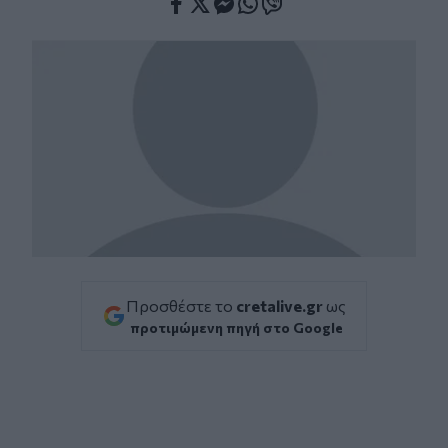
Facebook
Twitter
Messenger
Whatsapp
Viber
Προσθέστε το
cretalive.gr
ως
προτιμώμενη πηγή στο Google