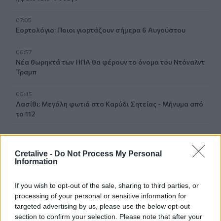
07:05
Εορτολόγιο: Ποιοι γιορτάζουν σήμερα 6 Αυγούστου
06:57
Νέα θωρηκτά των ΗΠΑ θα φέρουν το όνομα του Ντόναλντ
Τραμπ
06:45
Λασίθι: Μεγάλη φωτιά στο Καρύδι Σητείας - Μήνυμα από
το 112
05:37
Σαλάτα καπρέζε
Cretalive -
Do Not Process My Personal
Information
04:14
Η Σελίνα Γκόμεζ τραγουδά στα ισπανικά στο νέο βίντεο
If you wish to opt-out of the sale, sharing to third parties, or
του συζύγου της, Μπένι Μπλάνκο
processing of your personal or sensitive information for
targeted advertising by us, please use the below opt-out
03:33
section to confirm your selection. Please note that after your
Τι συμβαίνει τις μέρες ακριβώς πριν το εγκεφαλικό