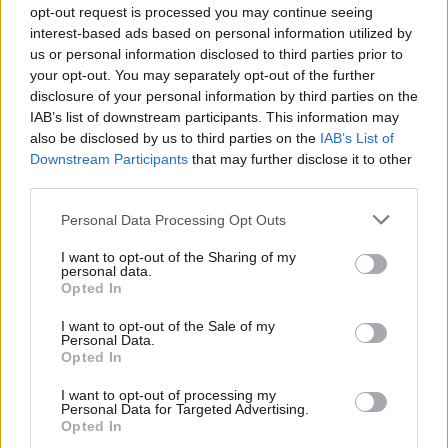
opt-out request is processed you may continue seeing
interest-based ads based on personal information utilized by
02:07
us or personal information disclosed to third parties prior to
Στο χαμηλότερο επίπεδο των τελευταίων 13 ετών η
your opt-out. You may separately opt-out of the further
αγορά smartphones
disclosure of your personal information by third parties on the
IAB’s list of downstream participants. This information may
02:00
also be disclosed by us to third parties on the
IAB’s List of
Νέιθαν Τόμας: Το παιδί-θαύμα που έγινε καθηγητής
Downstream Participants
that may further disclose it to other
πανεπιστημίου στα 18 του χρόνια
third parties.
01:10
Personal Data Processing Opt Outs
Γιατί του Σωτήρος τρώμε ψάρι και ευλογούμε τα πρώτα
σταφύλια
I want to opt-out of the Sharing of my
personal data.
Opted In
23:55
Βρετανία: Η κυβέρνηση δεν θα προχωρήσει σε διεξαγωγή
I want to opt-out of the Sale of my
έρευνας για τον Έπστιν
Personal Data.
Opted In
23:49
I want to opt-out of processing my
ΗΠΑ: Ο Ζούκερμπεργκ ζήτησε συγγνώμη από την
Personal Data for Targeted Advertising.
κυβέρνηση της Ινδίας για περιεχόμενο και λάθη της Meta
Opted In