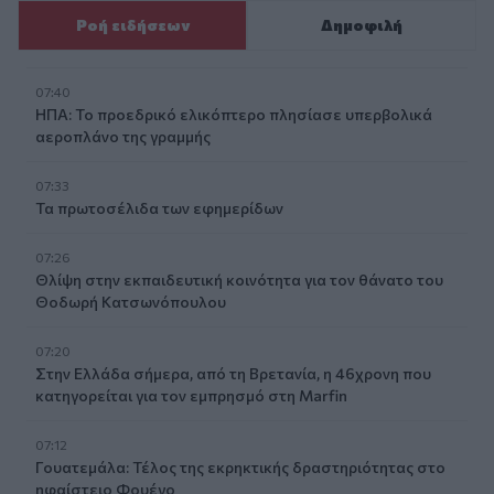
Ροή ειδήσεων
Δημοφιλή
07:40
ΗΠΑ: Το προεδρικό ελικόπτερο πλησίασε υπερβολικά
αεροπλάνο της γραμμής
07:33
Τα πρωτοσέλιδα των εφημερίδων
07:26
Θλίψη στην εκπαιδευτική κοινότητα για τον θάνατο του
Θοδωρή Κατσωνόπουλου
07:20
Στην Ελλάδα σήμερα, από τη Βρετανία, η 46χρονη που
κατηγορείται για τον εμπρησμό στη Marfin
07:12
Γουατεμάλα: Τέλος της εκρηκτικής δραστηριότητας στο
ηφαίστειο Φουέγο