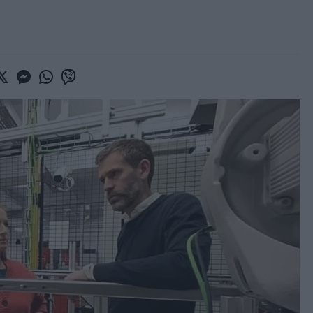
book
witter
Messenger
Whatsapp
Viber