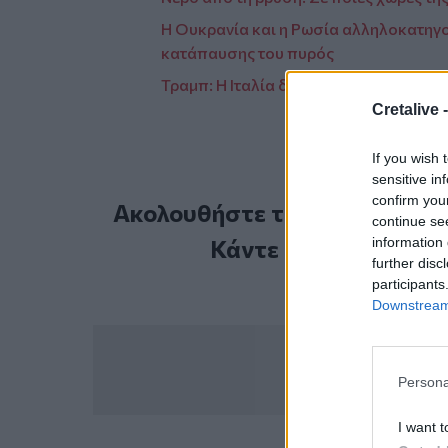
Η Ουκρανία και η Ρωσία αλληλοκατηγο
κατάπαυσης του πυρός
Τραμπ: Η Ιταλία δεν μας στάθηκε όταν 
Cretalive 
If you wish 
sensitive in
confirm you
Ακολουθήστε το Cretalive στ
continue se
information 
Κάντε εγγραφή στο 
further disc
participants
Downstream 
Persona
I want t