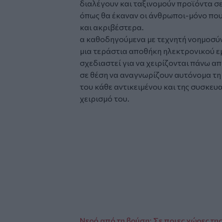
διαλέγουν και ταξινομούν προϊόντα σ
όπως θα έκαναν οι άνθρωποι-μόνο που
και ακριβέστερα.
α καθοδηγούμενα με τεχνητή νοημοσύ
μια τεράστια αποθήκη ηλεκτρονικού ε
σχεδιαστεί για να χειρίζονται πάνω α
σε θέση να αναγνωρίζουν αυτόνομα τη 
του κάθε αντικειμένου και της συσκευ
χειρισμό του.
Glomex
Video
Νερό από τη βρύση: Σε ποιες χώρες τη