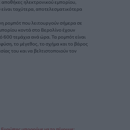
ε αποθήκες ηλεκτρονικού εμπορίου,
 είναι ταχύτερα, αποτελεσματικότερα
νη ρομπότ που λειτουργούν σήμερα σε
μπορίου κοντά στο Βερολίνο έχουν
πό 600 τεμάχια ανά ώρα. Τα ρομπότ είναι
φύση, το μέγεθος, το σχήμα και το βάρος
ασίας του και να βελτιστοποιούν τον
ς Ευρώπης μπορούμε να το πίνουμε;