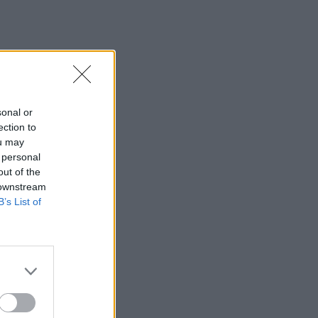
Εκ περιτροπής η κυκλοφορία έξω από
το ΙΤΕ λόγω των έργων για το νέο
πεζοδρόμιο (video)
10:26
Στα Χανιά ο Κυριάκος Μητσοτάκης
sonal or
10:17
ection to
Προσοχή! Ο ΕΦΚΑ… δαγκώνει τους
ou may
ανυποψίαστους πολίτες!
 personal
out of the
10:15
 downstream
Καστέλι: Υπογραφές για τα συστήματα
B’s List of
αεροναυτιλίας του νέου αεροδρομίου -
"Στόχος τον Νοέμβριο του 2028 να
λειτουργεί"
10:09
Η μεγάλη αλλαγή στις συσκευασίες: Τι
αλλάζει στην ΕΕ από τις 12 Αυγούστου