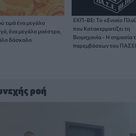
ΕΧΠ-ΒΕ: Το «Ενιαίο Πλα
ύ τιμά ένα μεγάλο
που Κατακερματίζει τη
γό, ένα μεγάλο μαέστρο,
Βιομηχανία - Η σημασία 
άλο δάσκαλο
παρεμβάσεων του ΠΑΣΕ
υνεχής ροή