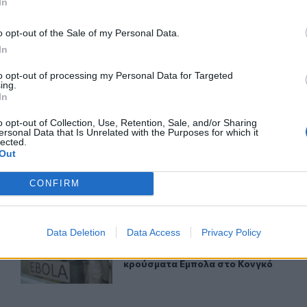
In
ΙΚΆ TAGS
οι
Τεχνητή νοημοσύνη
o opt-out of the Sale of my Personal Data.
In
to opt-out of processing my Personal Data for Targeted
ing.
In
ερ του CRETALIVE
o opt-out of Collection, Use, Retention, Sale, and/or Sharing
ΤΗΝ ΕΊΔΗΣΗ
ersonal Data that Is Unrelated with the Purposes for which it
lected.
Out
CONFIRM
Data Deletion
Data Access
Privacy Policy
παππούδες του και 6 άτομα σε σχολείο
Ξεπέρασαν τις 4.000 τα κρούσματα Εμπολα στο Κονγκό
ΚΟΣΜΟΣ
10:46
δη - Εκτέλεσε τους παππούδες του και 6 άτομα σε σχολείο
Ξεπέρασαν τις 4.000 τα κρούσματα
Ξεπέρασαν τις 4.000 τα
κρούσματα Εμπολα στο Κονγκό