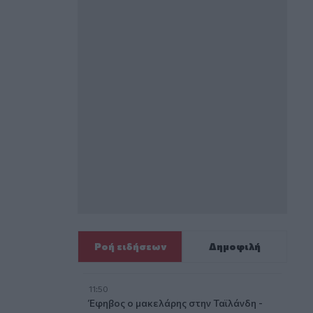
Ροή ειδήσεων
Δημοφιλή
11:50
Έφηβος ο μακελάρης στην Ταϊλάνδη -