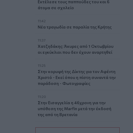
Εκτέλεσε τους παππούδες του και 6
άτομα σε σχολείο
11:42
Νέα τραγωδία σε παραλία της Κρήτης
11:37
Χατζηδάκης: Άκυρες από 1 Οκτωβρίου
οι εγκύκλιοι που δεν έχουν αναρτηθεί
11:25
Στην κορυφή της Δίκτης για τον Αφέντη
Χριστό - Εκεί όπου η πίστη συναντά την
παράδοση - Φωτογραφίες
11:20
Στην Εισαγγελία η 46χρονη για την
υπόθεση της Marfin μετά την έκδοσή
της από τη Βρετανία
11:11