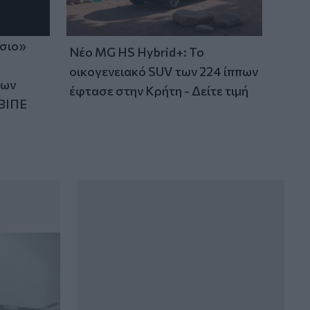
ίσιο»
Νέο MG HS Hybrid+: Το
οικογενειακό SUV των 224 ίππων
των
έφτασε στην Κρήτη - Δείτε τιμή
ΒΙΠΕ